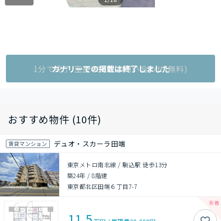
1分で完了!空室状況をお問い合わせ(無料)
カナリーでの掲載は終了しました
おすすめ物件 (10件)
デュオ・スカーラ田端
賃貸マンション
東京メトロ南北線 / 駒込駅 徒歩13分
築24年
/
8階建
東京都北区田端６丁目7-7
11.5