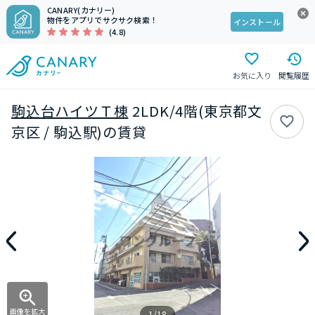
CANARY(カナリー)
物件をアプリでサクサク検索！
インストール
(4.8)
お気に入り
閲覧履歴
駒込台ハイツＴ棟
2LDK/4階(東京都文
京区 / 駒込駅)の賃貸
画像を拡大
1/18