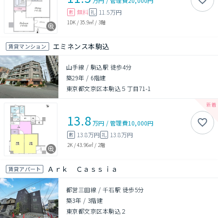
万円
/
管理費
20,000円
無料
11.5万円
敷
礼
1DK
/
35.9㎡
/
3階
エミネンス本駒込
賃貸マンション
山手線 / 駒込駅 徒歩4分
築29年
/
6階建
東京都文京区本駒込５丁目71-1
13.8
万円
/
管理費
10,000円
13.8万円
13.8万円
敷
礼
2K
/
43.96㎡
/
2階
Ａｒｋ Ｃａｓｓｉａ
賃貸アパート
都営三田線 / 千石駅 徒歩5分
築3年
/
3階建
東京都文京区本駒込２