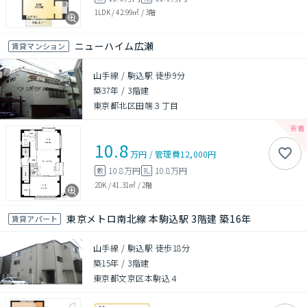
1LDK
/
42.99㎡
/
3階
ニューハイム広瀬
賃貸マンション
山手線 / 駒込駅 徒歩9分
築37年
/
3階建
東京都北区田端３丁目
10.8
万円
/
管理費
12,000円
10.8万円
10.8万円
敷
礼
2DK
/
41.31㎡
/
2階
東京メトロ南北線 本駒込駅 3階建 築16年
賃貸アパート
山手線 / 駒込駅 徒歩18分
築15年
/
3階建
東京都文京区本駒込４