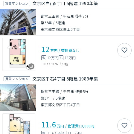
文京区白山5丁目 5階建 1990年築
賃貸マンション
都営三田線 / 千石駅 徒歩7分
築36年
/
5階建
東京都文京区白山5丁目
12
万円
/
管理費
なし
12万円
12万円
敷
礼
1LDK
/
35.56㎡
/
3階
文京区千石4丁目 5階建 1989年築
賃貸マンション
都営三田線 / 千石駅 徒歩5分
築37年
/
5階建
東京都文京区千石4丁目
11.6
万円
/
管理費
10,000円
11.6万円
11.6万円
敷
礼