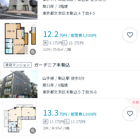
築15年
/
3階建
東京都文京区本駒込４丁目4-5
12.2
万円
/
管理費
3,000円
6.1万円
18.3万円
敷
礼
1LDK
/
35.81㎡
/
2階
ガーデニア本駒込
賃貸マンション
山手線 / 駒込駅 徒歩8分
築31年
/
6階建
東京都文京区本駒込５丁目56-8
13.3
万円
/
管理費
2,000円
13.3万円
13.3万円
敷
礼
2DK
/
34.97㎡
/
6階