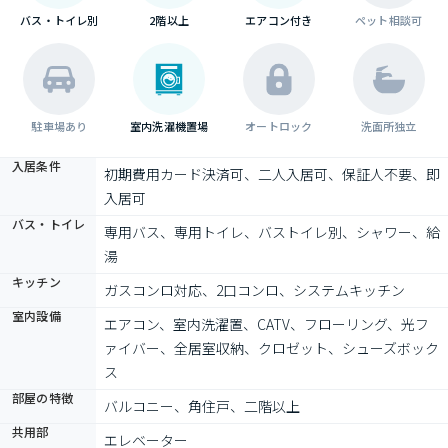
バス・トイレ別
2階以上
エアコン付き
ペット相談可
駐車場あり
室内洗濯機置場
オートロック
洗面所独立
入居条件
初期費用カード決済可、二人入居可、保証人不要、即
入居可
バス・トイレ
専用バス、専用トイレ、バストイレ別、シャワー、給
湯
キッチン
ガスコンロ対応、2口コンロ、システムキッチン
室内設備
エアコン、室内洗濯置、CATV、フローリング、光フ
ァイバー、全居室収納、クロゼット、シューズボック
ス
部屋の特徴
バルコニー、角住戸、二階以上
共用部
エレベーター