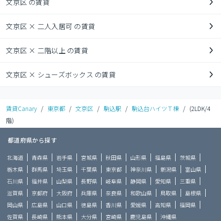
文京区 の賃貸
文京区 × 二人入居可 の賃貸
文京区 × 二階以上 の賃貸
文京区 × シューズボックス の賃貸
賃貸Canary
/
東京都
/
文京区
/
駒込駅
/
駒込台ハイツＴ棟
/
(2LDK/4
階)
都道府県から探す
北海道
青森県
岩手県
宮城県
秋田県
山形県
福島県
茨城県
栃木県
群馬県
埼玉県
千葉県
東京都
神奈川県
新潟県
富山県
石川県
福井県
山梨県
長野県
岐阜県
静岡県
愛知県
三重県
滋賀県
京都府
大阪府
兵庫県
奈良県
和歌山県
鳥取県
島根県
岡山県
広島県
山口県
徳島県
香川県
愛媛県
高知県
福岡県
佐賀県
長崎県
熊本県
大分県
宮崎県
鹿児島県
沖縄県