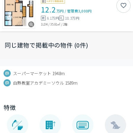
12.2
万円
/
管理費
3,000円
6.1万円
18.3万円
敷
礼
1LDK
/
35.81㎡
/
2階
同じ建物で掲載中の物件 (0件)
スーパーマーケット 1948m
白熱教室アカデミーソウル 1589m
特徴