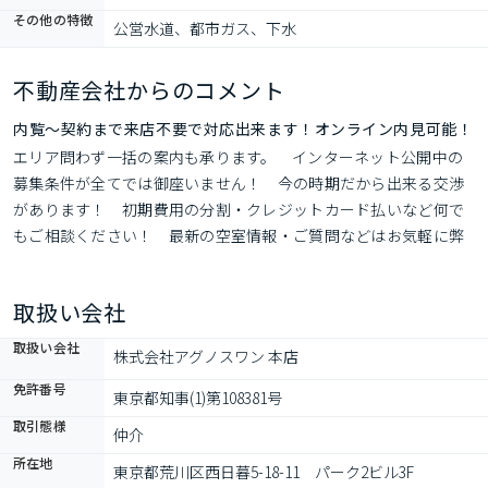
その他の特徴
公営水道、都市ガス、下水
不動産会社からのコメント
内覧～契約まで来店不要で対応出来ます！オンライン内見可能！
エリア問わず一括の案内も承ります。　インターネット公開中の
募集条件が全てでは御座いません！　今の時期だから出来る交渉
があります！　初期費用の分割・クレジットカード払いなど何で
もご相談ください！　最新の空室情報・ご質問などはお気軽に弊
社までお問い合わせ下さいませ！
取扱い会社
取扱い会社
株式会社アグノスワン 本店
免許番号
東京都知事(1)第108381号
取引態様
仲介
所在地
東京都荒川区西日暮5-18-11　パーク2ビル3F