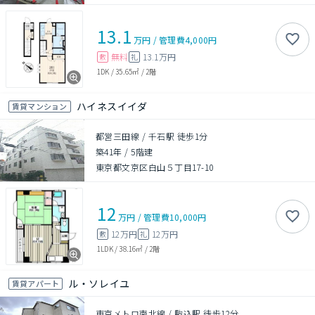
13.1
万円
/
管理費
4,000円
無料
13.1万円
敷
礼
1DK
/
35.65㎡
/
2階
ハイネスイイダ
賃貸マンション
都営三田線 / 千石駅 徒歩1分
築41年
/
5階建
東京都文京区白山５丁目17-10
12
万円
/
管理費
10,000円
12万円
12万円
敷
礼
1LDK
/
38.16㎡
/
2階
ル・ソレイユ
賃貸アパート
東京メトロ南北線 / 駒込駅 徒歩12分