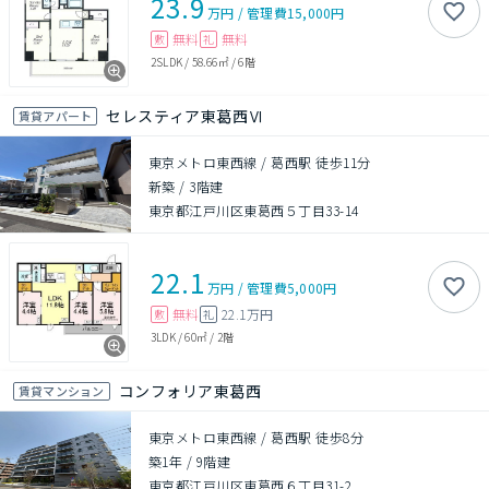
23.9
万円
/
管理費
15,000円
無料
無料
敷
礼
2SLDK
/
58.66㎡
/
6階
セレスティア東葛西Ⅵ
賃貸アパート
東京メトロ東西線 / 葛西駅 徒歩11分
新築
/
3階建
東京都江戸川区東葛西５丁目33-14
22.1
万円
/
管理費
5,000円
無料
22.1万円
敷
礼
3LDK
/
60㎡
/
2階
コンフォリア東葛西
賃貸マンション
東京メトロ東西線 / 葛西駅 徒歩8分
築1年
/
9階建
東京都江戸川区東葛西６丁目31-2