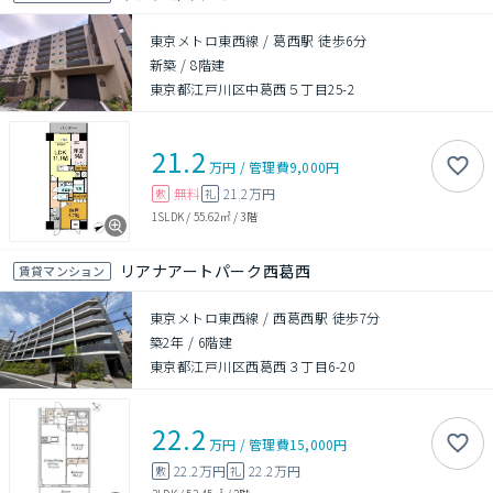
東京メトロ東西線 / 葛西駅 徒歩6分
新築
/
8階建
東京都江戸川区中葛西５丁目25-2
21.2
万円
/
管理費
9,000円
無料
21.2万円
敷
礼
1SLDK
/
55.62㎡
/
3階
リアナアートパーク西葛西
賃貸マンション
東京メトロ東西線 / 西葛西駅 徒歩7分
築2年
/
6階建
東京都江戸川区西葛西３丁目6-20
22.2
万円
/
管理費
15,000円
22.2万円
22.2万円
敷
礼