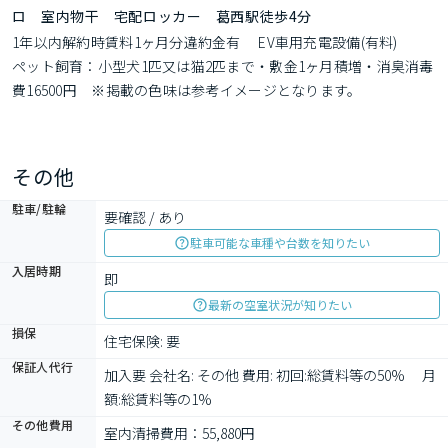
ロ 室内物干 宅配ロッカー 葛西駅徒歩4分
1年以内解約時賃料1ヶ月分違約金有　 EV車用充電設備(有料)　　
ペット飼育：小型犬1匹又は猫2匹まで・敷金1ヶ月積増・消臭消毒
費16500円　※掲載の色味は参考イメージとなります。
その他
駐車/駐輪
要確認 / あり
駐車可能な車種や台数を知りたい
入居時期
即
最新の空室状況が知りたい
損保
住宅保険: 要
保証人代行
加入要 会社名: その他 費用: 初回:総賃料等の50% 　月
額:総賃料等の1%
その他費用
室内清掃費用：55,880円