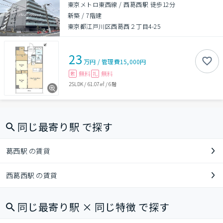
東京メトロ東西線 / 西葛西駅 徒歩12分
新築
/
7階建
東京都江戸川区西葛西２丁目4-25
23
万円
/
管理費
15,000円
無料
無料
敷
礼
2SLDK
/
61.07㎡
/
6階
同じ最寄り駅 で探す
葛西駅 の賃貸
西葛西駅 の賃貸
同じ最寄り駅 × 同じ特徴 で探す