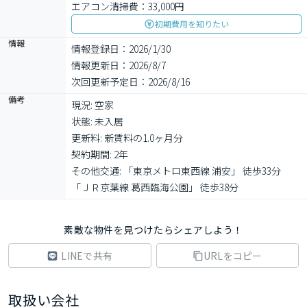
エアコン清掃費：33,000円
初期費用を知りたい
情報
情報登録日：2026/1/30
情報更新日：2026/8/7
次回更新予定日：2026/8/16
備考
現況: 空家

状態: 未入居

更新料: 新賃料の1.0ヶ月分

契約期間: 2年

その他交通: 「東京メトロ東西線 浦安」 徒歩33分 
「ＪＲ京葉線 葛西臨海公園」 徒歩38分
素敵な物件を見つけたらシェアしよう！
LINEで共有
URLをコピー
取扱い会社