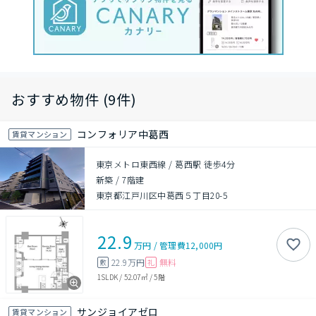
おすすめ物件 (9件)
コンフォリア中葛西
賃貸マンション
東京メトロ東西線 / 葛西駅 徒歩4分
新築
/
7階建
東京都江戸川区中葛西５丁目20-5
22.9
万円
/
管理費
12,000円
22.9万円
無料
敷
礼
1SLDK
/
52.07㎡
/
5階
サンジョイアゼロ
賃貸マンション