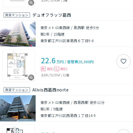
2LDK
/
52.45㎡
/
2階
デュオフラッツ葛西
賃貸マンション
東京メトロ東西線 / 葛西駅 徒歩5分
築2年
/
15階建
東京都江戸川区東葛西６丁目9-6
22.6
万円
/
管理費
20,000円
無料
無料
敷
礼
2LDK
/
52.57㎡
/
11階
Alivis西葛西norte
賃貸マンション
東京メトロ東西線 / 西葛西駅 徒歩11分
築1年
/
9階建
東京都江戸川区西葛西１丁目14-9