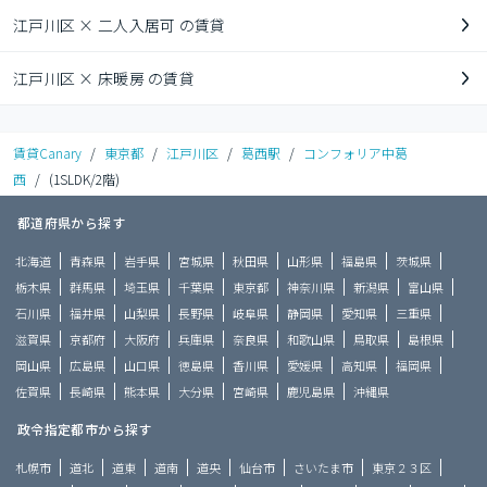
江戸川区 × 二人入居可 の賃貸
江戸川区 × 床暖房 の賃貸
賃貸Canary
/
東京都
/
江戸川区
/
葛西駅
/
コンフォリア中葛
西
/
(1SLDK/2階)
都道府県から探す
北海道
青森県
岩手県
宮城県
秋田県
山形県
福島県
茨城県
栃木県
群馬県
埼玉県
千葉県
東京都
神奈川県
新潟県
富山県
石川県
福井県
山梨県
長野県
岐阜県
静岡県
愛知県
三重県
滋賀県
京都府
大阪府
兵庫県
奈良県
和歌山県
鳥取県
島根県
岡山県
広島県
山口県
徳島県
香川県
愛媛県
高知県
福岡県
佐賀県
長崎県
熊本県
大分県
宮崎県
鹿児島県
沖縄県
政令指定都市から探す
札幌市
道北
道東
道南
道央
仙台市
さいたま市
東京２３区