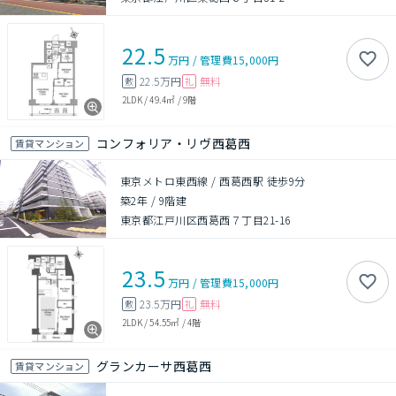
22.5
万円
/
管理費
15,000円
22.5万円
無料
敷
礼
2LDK
/
49.4㎡
/
9階
コンフォリア・リヴ西葛西
賃貸マンション
東京メトロ東西線 / 西葛西駅 徒歩9分
築2年
/
9階建
東京都江戸川区西葛西７丁目21-16
23.5
万円
/
管理費
15,000円
23.5万円
無料
敷
礼
2LDK
/
54.55㎡
/
4階
グランカーサ西葛西
賃貸マンション