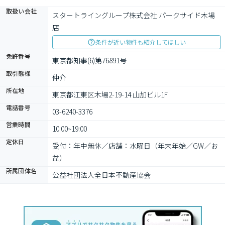
取扱い会社
スタートライングループ株式会社 パークサイド木場
店
条件が近い物件も紹介してほしい
免許番号
東京都知事(6)第76891号
取引態様
仲介
所在地
東京都江東区木場2-19-14 山加ビル1F
電話番号
03-6240-3376
営業時間
10:00~19:00
定休日
受付：年中無休／店舗：水曜日（年末年始／GW／お
盆）
所属団体名
公益社団法人全日本不動産協会