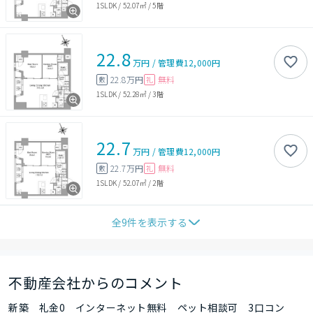
1SLDK
/
52.07㎡
/
5階
22.8
万円
/
管理費
12,000円
22.8万円
無料
敷
礼
1SLDK
/
52.28㎡
/
3階
22.7
万円
/
管理費
12,000円
22.7万円
無料
敷
礼
1SLDK
/
52.07㎡
/
2階
全
9
件を表示する
不動産会社からのコメント
新築 礼金0 インターネット無料 ペット相談可 3口コン