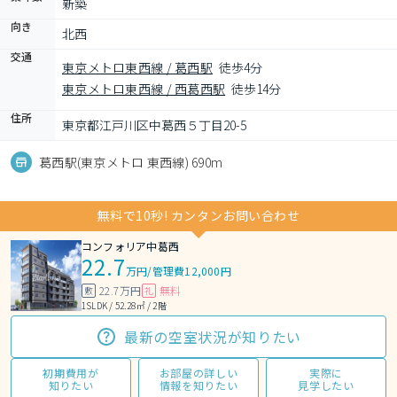
新築
向き
北西
交通
東京メトロ東西線 / 葛西駅
徒歩4分
東京メトロ東西線 / 西葛西駅
徒歩14分
住所
東京都江戸川区中葛西５丁目20-5
葛西駅(東京メトロ 東西線) 690m
無料で10秒! カンタンお問い合わせ
コンフォリア中葛西
22.7
万円
/
管理費12,000円
22.7万円
無料
敷
礼
1SLDK / 52.28㎡ / 2階
最新の空室状況が知りたい
初期費用が
お部屋の詳しい
実際に
知りたい
情報を知りたい
見学したい