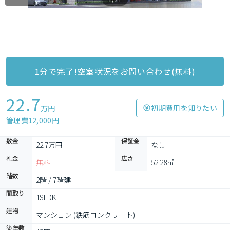
1分で完了!空室状況をお問い合わせ(無料)
22.7
初期費用を知りたい
万円
管理費12,000円
敷金
保証金
22.7万円
なし
礼金
広さ
無料
52.28㎡
階数
2階 / 7階建
間取り
1SLDK
建物
マンション (鉄筋コンクリート)
築年数