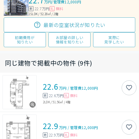
22.7
万円
/
管理費12,000円
22.7万円
無料
敷
礼
1SLDK / 52.28㎡ / 2階
最新の空室状況が知りたい
初期費用が
お部屋の詳しい
実際に
知りたい
情報を知りたい
見学したい
同じ建物で掲載中の物件 (9件)
22.6
万円
/
管理費
12,000円
22.6万円
無料
敷
礼
2LDK
/
51.56㎡
/
4階
22.9
万円
/
管理費
12,000円
22.9万円
無料
敷
礼