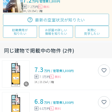
万円
/
管理費3,800円
7.2万円
無料
敷
礼
1K / 23.15㎡ / 2階
最新の空室状況が知りたい
初期費用が
お部屋の詳しい
実際に
知りたい
情報を知りたい
見学したい
同じ建物で掲載中の物件 (2件)
7.3
万円
/
管理費
3,800円
7.3万円
無料
敷
礼
1K
/
23.15㎡
/
3階
6.8
万円
/
管理費
3,800円
6.8万円
無料
敷
礼