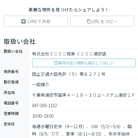
素敵な物件を見つけたらシェアしよう！
LINEで共有
URLをコピー
取扱い会社
取扱い会社
株式会社ミニミニ城東 ミニミニ浦安店
条件が近い物件も紹介してほしい
免許番号
国土交通大臣免許（５）第６２７１号
取引態様
一般媒介
所在地
千葉県浦安市猫実４－１８－３０ユ－ステム浦安１Ｆ
電話番号
047-305-1132
営業時間
10:00~18:00
定休日
毎週水曜日定休（4～12 月）、GW（5/2～5/6）、臨
時（6/9、7/7）、夏季（8/11～8/15）、年末年始休