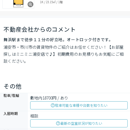
1K
/
23.15㎡
/
1階
不動産会社からのコメント
舞浜駅まで徒歩１１分の好立地。オートロック付きです。
浦安市・市川市の賃貸物件のご紹介はお任せください！【お部屋
探しはミニミニ浦安店で♪】初期費用のお見積りもお気軽にご相
談ください。
その他
駐車/駐輪
敷地内18700円 / あり
駐車可能な車種や台数を知りたい
入居時期
相談
最新の空室状況が知りたい