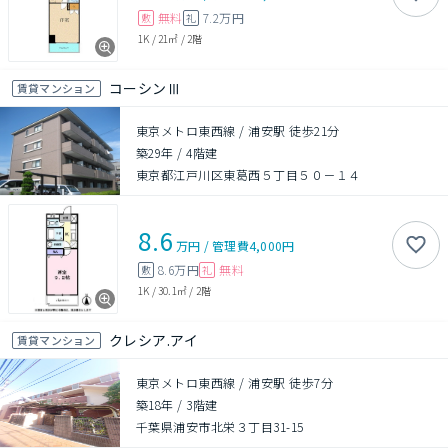
無料
7.2万円
敷
礼
1K
/
21㎡
/
2階
コーシンⅢ
賃貸マンション
東京メトロ東西線 / 浦安駅 徒歩21分
築29年
/
4階建
東京都江戸川区東葛西５丁目５０－１４
8.6
万円
/
管理費
4,000円
8.6万円
無料
敷
礼
1K
/
30.1㎡
/
2階
クレシア.アイ
賃貸マンション
東京メトロ東西線 / 浦安駅 徒歩7分
築18年
/
3階建
千葉県浦安市北栄３丁目31-15