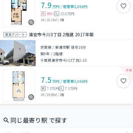
7.9
万円
/
管理費
3,000円
無料
15.8万円
敷
礼
1K
/
22.13㎡
/
2階
浦安市今川3丁目 2階建 2017年築
賃貸アパート
京葉線 / 新浦安駅 徒歩16分
築9年
/
2階建
千葉県浦安市今川3丁目2-15
7.5
万円
/
管理費
3,000円
7.5万円
7.5万円
敷
礼
1K
/
19.85㎡
/
2階
同じ最寄り駅 で探す