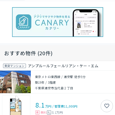
おすすめ物件 (20件)
アンプルールフェールリアン・ケー・エム
賃貸マンション
東京メトロ東西線 / 浦安駅 徒歩5分
築19年
/
3階建
千葉県浦安市当代島２丁目
8.1
万円
/
管理費
11,000円
無料
8.1万円
敷
礼