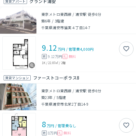
グランド浦安
賃貸アパート
東京メトロ東西線 / 浦安駅 徒歩6分
築6年
/
3階建
千葉県浦安市猫実４丁目14-7
9.12
万円
/
管理費
4,000円
9.12万円
無料
敷
礼
1K
/
22.87㎡
/
2階
ファーストコーポラス8
賃貸マンション
東京メトロ東西線 / 浦安駅 徒歩6分
築23年
/
5階建
千葉県浦安市北栄2丁目14-9
8
万円
/
管理費
なし
8万円
無料
敷
礼