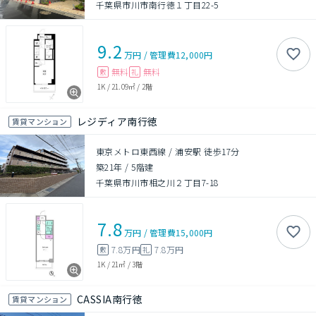
千葉県市川市南行徳１丁目22-5
9.2
万円
/
管理費
12,000円
無料
無料
敷
礼
1K
/
21.09㎡
/
2階
レジディア南行徳
賃貸マンション
東京メトロ東西線 / 浦安駅 徒歩17分
築21年
/
5階建
千葉県市川市相之川２丁目7-18
7.8
万円
/
管理費
15,000円
7.8万円
7.8万円
敷
礼
1K
/
21㎡
/
3階
CASSIA南行徳
賃貸マンション