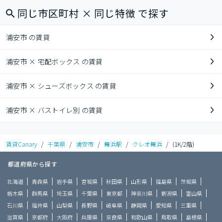
同じ市区町村 × 同じ特徴 で探す
浦安市 の賃貸
浦安市 × 宅配ボックス の賃貸
浦安市 × シューズボックス の賃貸
浦安市 × バストイレ別 の賃貸
賃貸Canary
/
千葉県
/
浦安市
/
舞浜駅
/
クレオ舞浜
/
(1K/2階)
都道府県から探す
北海道
青森県
岩手県
宮城県
秋田県
山形県
福島県
茨城県
栃木県
群馬県
埼玉県
千葉県
東京都
神奈川県
新潟県
富山県
石川県
福井県
山梨県
長野県
岐阜県
静岡県
愛知県
三重県
滋賀県
京都府
大阪府
兵庫県
奈良県
和歌山県
鳥取県
島根県