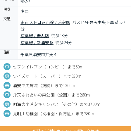
築23年
向き
南西
交通
東京メトロ東西線 / 浦安駅
バス14分 弁天中央下車 徒歩7
分
京葉線 / 舞浜駅
徒歩13分
京葉線 / 新浦安駅
徒歩24分
住所
千葉県浦安市弁天４
セブンイレブン（コンビニ）まで60m
ワイズマート（スーパー）まで830m
浦安中央病院（病院）まで1300m
弁天ふれあいの森公園（公園）まで280m
明海大学浦安キャンパス（その他）まで3700m
見明川幼稚園（幼稚園・保育園）まで280m