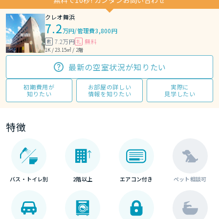
無料で10秒! カンタンお問い合わせ
クレオ舞浜
7.2
万円
/
管理費3,800円
7.2万円
無料
敷
礼
1K / 23.15㎡ / 2階
最新の空室状況が知りたい
初期費用が
お部屋の詳しい
実際に
知りたい
情報を知りたい
見学したい
特徴
バス・トイレ別
2階以上
エアコン付き
ペット相談可