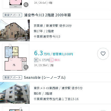
1K
/
24.6㎡
/
4階
浦安市今川3 2階建 2009年築
賃貸アパート
京葉線 / 新浦安駅 徒歩16分
築17年
/
2階建
千葉県浦安市今川3
6.3
万円
/
管理費
3,000円
6.3万円
無料
敷
礼
1K
/
19.58㎡
/
2階
Seanoble (シーノーブル)
賃貸アパート
東京メトロ東西線 / 浦安駅 徒歩5分
築8年
/
3階建
千葉県浦安市当代島１丁目13-16