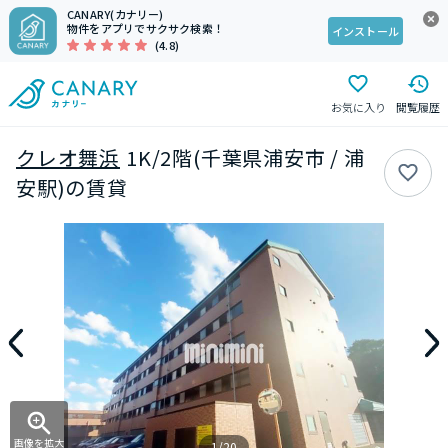
CANARY(カナリー)
物件をアプリでサクサク検索！
インストール
(4.8)
お気に入り
閲覧履歴
クレオ舞浜
1K/2階(千葉県浦安市 / 浦
安駅)の賃貸
画像を拡大
1/20