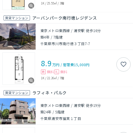
1K
/
25.55㎡
/
3階
アーバンパーク南行徳レジデンス
賃貸マンション
東京メトロ東西線 / 浦安駅 徒歩16分
築4年
/
7階建
千葉県市川市南行徳３丁目7-7
8.9
万円
/
管理費
15,000円
無料
無料
敷
礼
1K
/
22.26㎡
/
7階
ラフィネ・パルク
賃貸マンション
東京メトロ東西線 / 浦安駅 徒歩19分
築24年
/
5階建
千葉県浦安市猫実１丁目