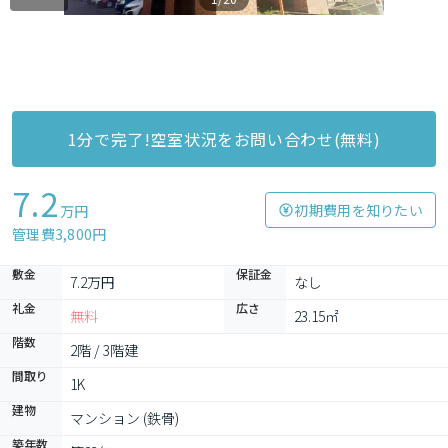
1分で完了!空室状況をお問い合わせ(無料)
7.2
初期費用を知りたい
万円
管理費3,800円
敷金
保証金
7.2万円
なし
礼金
広さ
無料
23.15㎡
階数
2階 / 3階建
間取り
1K
建物
マンション (鉄骨)
築年数