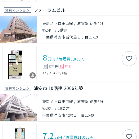
フォーラムビル
賃貸マンション
東京メトロ東西線 / 浦安駅 徒歩4分
築24年
/
8階建
千葉県浦安市当代島１丁目19-19
8
万円
/
管理費
5,000円
8万円
無料
敷
礼
1K
/
20.46㎡
/
8階
浦安市 10階建 2006年築
賃貸マンション
東京メトロ東西線 / 浦安駅 徒歩3分
築20年
/
10階建
千葉県浦安市北栄１丁目12-49
7.2
万円
/
管理費
11,000円