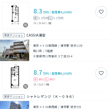
8.3
万円
/
管理費
4,000円
8.3万円
8.3万円
敷
礼
1K
/
24.6㎡
/
2階
CASSIA浦安
賃貸マンション
東京メトロ東西線 / 浦安駅 徒歩11分
築23年
/
5階建
千葉県市川市新井３丁目30-4
8.7
万円
/
管理費
8,000円
無料
無料
敷
礼
1K
/
21㎡
/
4階
シャトレゲンジ（Ｋ－０９６）
賃貸マンション
東京メトロ東西線 / 浦安駅 徒歩5分