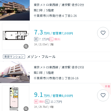
東京メトロ東西線 / 浦安駅 徒歩20分
築23年
/
5階建
千葉県市川市南行徳４丁目1-26
7.3
万円
/
管理費
7,000円
7.3万円
無料
敷
礼
1K
/
21.03㎡
/
2階
メゾン・フルール
賃貸マンション
東京メトロ東西線 / 浦安駅 徒歩19分
築23年
/
5階建
千葉県市川市南行徳１丁目16-16
9.1
万円
/
管理費
8,000円
無料
18.2万円
敷
礼
1K
/
29.78㎡
/
4階