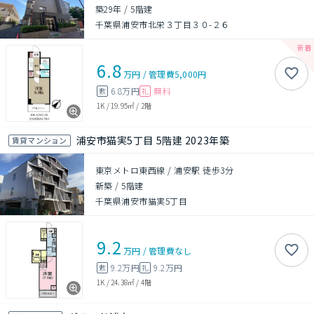
築29年
/
5階建
千葉県浦安市北栄３丁目３０-２６
6.8
万円
/
管理費
5,000円
6.8万円
無料
敷
礼
1K
/
19.95㎡
/
2階
浦安市猫実5丁目 5階建 2023年築
賃貸マンション
東京メトロ東西線 / 浦安駅 徒歩3分
新築
/
5階建
千葉県浦安市猫実5丁目
9.2
万円
/
管理費
なし
9.2万円
9.2万円
敷
礼
1K
/
24.38㎡
/
4階