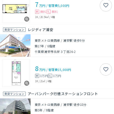
7
万円
/
管理費
5,000円
無料
無料
敷
礼
1K
/
20.54㎡
/
4階
レジディア浦安
賃貸マンション
東京メトロ東西線 / 浦安駅 徒歩9分
築17年
/
6階建
千葉県浦安市北栄３丁目26-2
8
万円
/
管理費
15,000円
8万円
8万円
敷
礼
1K
/
21㎡
/
4階
アーバンパーク行徳ステーションフロント
賃貸マンション
東京メトロ東西線 / 浦安駅 徒歩18分
築3年
/
9階建