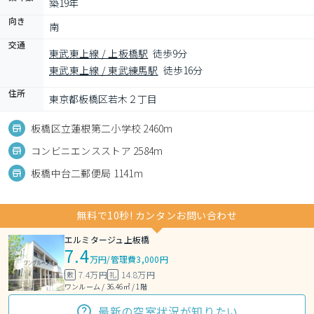
築19年
向き
南
交通
東武東上線 / 上板橋駅
徒歩9分
東武東上線 / 東武練馬駅
徒歩16分
住所
東京都板橋区若木２丁目
板橋区立蓮根第二小学校 2460m
コンビニエンスストア 2584m
板橋中台二郵便局 1141m
無料で10秒! カンタンお問い合わせ
エルミタージュ上板橋
7.4
万円
/
管理費3,000円
7.4万円
14.8万円
敷
礼
ワンルーム / 36.46㎡ / 1階
最新の空室状況が知りたい