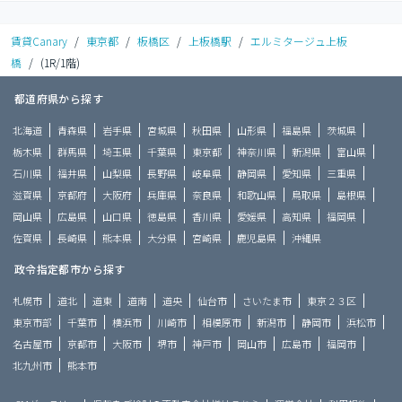
賃貸Canary
/
東京都
/
板橋区
/
上板橋駅
/
エルミタージュ上板
橋
/
(1R/1階)
都道府県から探す
北海道
青森県
岩手県
宮城県
秋田県
山形県
福島県
茨城県
栃木県
群馬県
埼玉県
千葉県
東京都
神奈川県
新潟県
富山県
石川県
福井県
山梨県
長野県
岐阜県
静岡県
愛知県
三重県
滋賀県
京都府
大阪府
兵庫県
奈良県
和歌山県
鳥取県
島根県
岡山県
広島県
山口県
徳島県
香川県
愛媛県
高知県
福岡県
佐賀県
長崎県
熊本県
大分県
宮崎県
鹿児島県
沖縄県
政令指定都市から探す
札幌市
道北
道東
道南
道央
仙台市
さいたま市
東京２３区
東京市部
千葉市
横浜市
川崎市
相模原市
新潟市
静岡市
浜松市
名古屋市
京都市
大阪市
堺市
神戸市
岡山市
広島市
福岡市
北九州市
熊本市