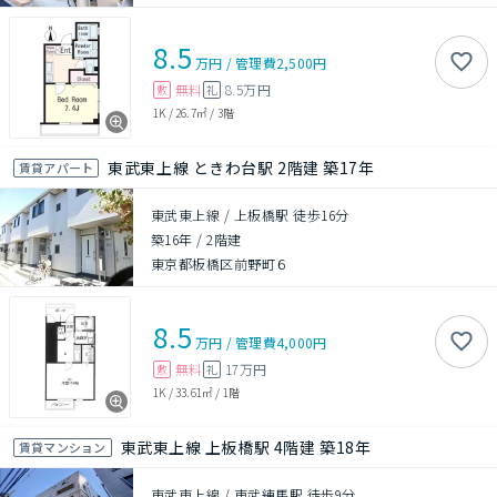
8.5
万円
/
管理費
2,500円
無料
8.5万円
敷
礼
1K
/
26.7㎡
/
3階
東武東上線 ときわ台駅 2階建 築17年
賃貸アパート
東武東上線 / 上板橋駅 徒歩16分
築16年
/
2階建
東京都板橋区前野町６
8.5
万円
/
管理費
4,000円
無料
17万円
敷
礼
1K
/
33.61㎡
/
1階
東武東上線 上板橋駅 4階建 築18年
賃貸マンション
東武東上線 / 東武練馬駅 徒歩9分