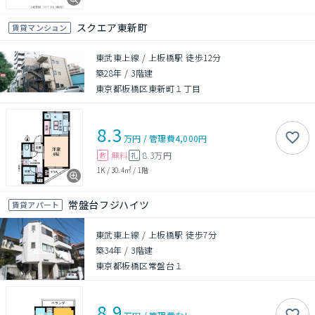
スクエア東新町
賃貸マンション
東武東上線 / 上板橋駅 徒歩12分
築28年
/
3階建
東京都板橋区東新町１丁目
8.3
万円
/
管理費
4,000円
無料
8.3万円
敷
礼
1K
/
30.4㎡
/
1階
常盤台フジハイツ
賃貸アパート
東武東上線 / 上板橋駅 徒歩7分
築34年
/
3階建
東京都板橋区常盤台１
8.9