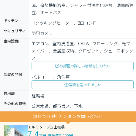
湯、追焚機能浴室、シャワー付洗面化粧台、洗面所独
立、オートバス
キッチン
IHクッキングヒーター、2口コンロ
セキュリティ
防犯カメラ
室内設備
エアコン、室内洗濯置、CATV、フローリング、光フ
ァイバー、全居室収納、クロゼット、シューズボック
ス
お部屋の詳しい情報を知りたい
部屋の特徴
バルコニー、角住戸
写真を送ってほしい
共用部
駐輪場
その他の特徴
公営水道、都市ガス、下水
無料で10秒! カンタンお問い合わせ
エルミタージュ上板橋
7.4
万円
/
管理費3,000円