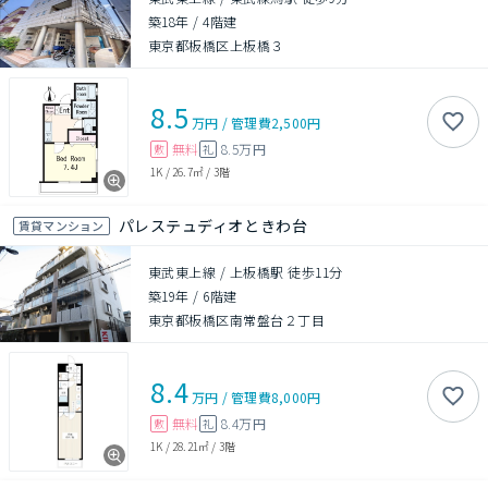
築18年
/
4階建
東京都板橋区上板橋３
8.5
万円
/
管理費
2,500円
無料
8.5万円
敷
礼
1K
/
26.7㎡
/
3階
パレステュディオときわ台
賃貸マンション
東武東上線 / 上板橋駅 徒歩11分
築19年
/
6階建
東京都板橋区南常盤台２丁目
8.4
万円
/
管理費
8,000円
無料
8.4万円
敷
礼
1K
/
28.21㎡
/
3階