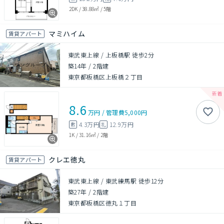
2DK
/
38.88㎡
/
5階
マミハイム
賃貸アパート
東武東上線 / 上板橋駅 徒歩2分
築14年
/
2階建
東京都板橋区上板橋２丁目
8.6
万円
/
管理費
5,000円
4.3万円
12.9万円
敷
礼
1K
/
31.16㎡
/
2階
クレエ徳丸
賃貸アパート
東武東上線 / 東武練馬駅 徒歩12分
築27年
/
2階建
東京都板橋区徳丸１丁目