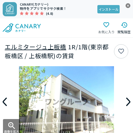
CANARY(カナリー)
物件をアプリでサクサク検索！
インストール
(4.8)
お気に入り
閲覧履歴
エルミタージュ上板橋
1R/1階(東京都
板橋区 / 上板橋駅)の賃貸
画像を拡大
1/13