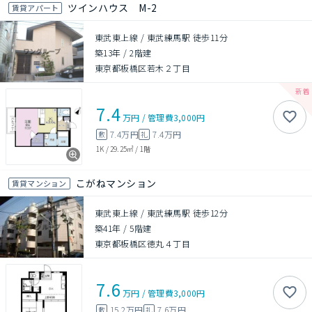
ツインハウス M-2
賃貸アパート
東武東上線 / 東武練馬駅 徒歩11分
築13年
/
2階建
東京都板橋区若木２丁目
7.4
万円
/
管理費
3,000円
7.4万円
7.4万円
敷
礼
1K
/
29.25㎡
/
1階
こがねマンション
賃貸マンション
東武東上線 / 東武練馬駅 徒歩12分
築41年
/
5階建
東京都板橋区徳丸４丁目
7.6
万円
/
管理費
3,000円
15.2万円
7.6万円
敷
礼