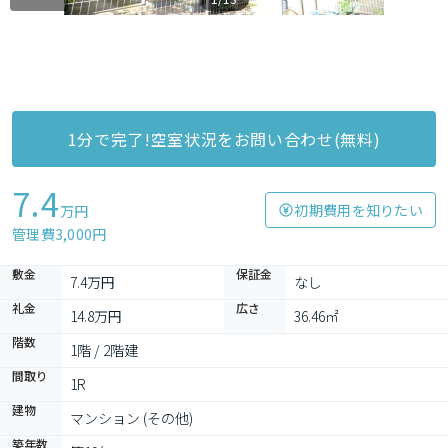
1分で完了!空室状況をお問い合わせ(無料)
7.4
初期費用を知りたい
万円
管理費3,000円
敷金
保証金
7.4万円
なし
礼金
広さ
14.8万円
36.46㎡
階数
1階 / 2階建
間取り
1R
建物
マンション (その他)
築年数