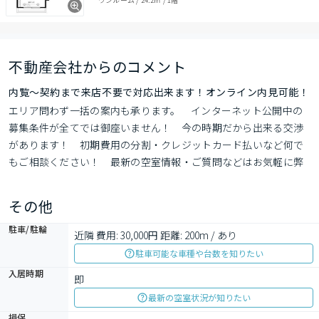
不動産会社からのコメント
内覧～契約まで来店不要で対応出来ます！オンライン内見可能！
エリア問わず一括の案内も承ります。　インターネット公開中の
募集条件が全てでは御座いません！　今の時期だから出来る交渉
があります！　初期費用の分割・クレジットカード払いなど何で
もご相談ください！　最新の空室情報・ご質問などはお気軽に弊
社までお問い合わせ下さいませ！
その他
駐車/駐輪
近隣 費用: 30,000円 距離: 200m / あり
駐車可能な車種や台数を知りたい
入居時期
即
最新の空室状況が知りたい
損保