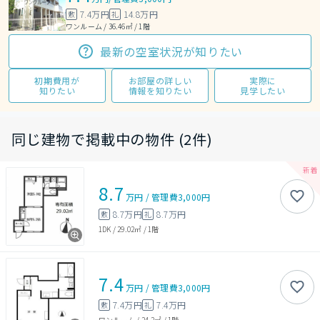
7.4万円
14.8万円
敷
礼
ワンルーム / 36.46㎡ / 1階
最新の空室状況が知りたい
初期費用が
お部屋の詳しい
実際に
知りたい
情報を知りたい
見学したい
同じ建物で掲載中の物件 (2件)
8.7
万円
/
管理費
3,000円
8.7万円
8.7万円
敷
礼
1DK
/
29.02㎡
/
1階
7.4
万円
/
管理費
3,000円
7.4万円
7.4万円
敷
礼
ワンルーム
/
24.2㎡
/
1階