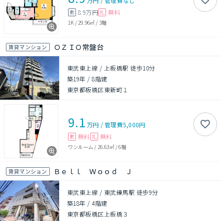
万円
/
管理費
なし
8.9万円
無料
敷
礼
1K
/
29.96㎡
/
3階
ＯＺＩＯ常盤台
賃貸マンション
東武東上線 / 上板橋駅 徒歩10分
築19年
/
8階建
東京都板橋区東新町１
9.1
万円
/
管理費
5,000円
無料
無料
敷
礼
ワンルーム
/
26.63㎡
/
6階
Ｂｅｌｌ Ｗｏｏｄ Ｊ
賃貸マンション
東武東上線 / 東武練馬駅 徒歩9分
築18年
/
4階建
東京都板橋区上板橋３