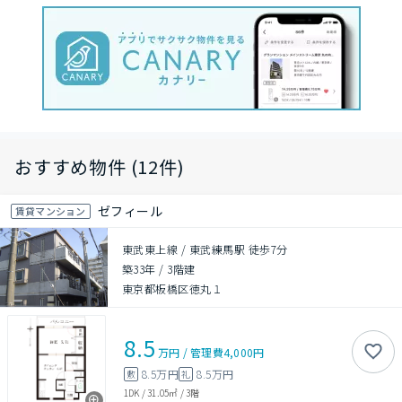
おすすめ物件 (12件)
ゼフィール
賃貸マンション
東武東上線 / 東武練馬駅 徒歩7分
築33年
/
3階建
東京都板橋区徳丸１
8.5
万円
/
管理費
4,000円
8.5万円
8.5万円
敷
礼
1DK
/
31.05㎡
/
3階