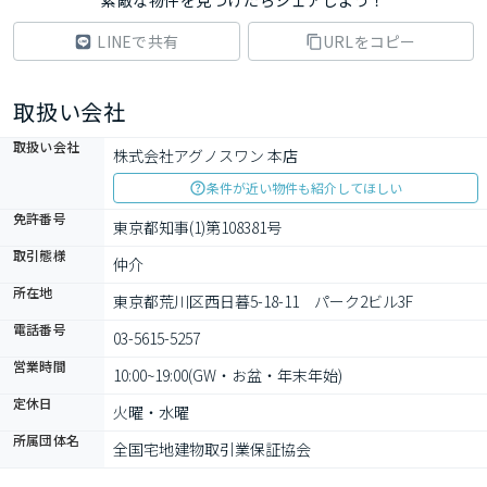
素敵な物件を見つけたらシェアしよう！
LINEで共有
URLをコピー
取扱い会社
取扱い会社
株式会社アグノスワン 本店
条件が近い物件も紹介してほしい
免許番号
東京都知事(1)第108381号
取引態様
仲介
所在地
東京都荒川区西日暮5-18-11　パーク2ビル3F
電話番号
03-5615-5257
営業時間
10:00~19:00(GW・お盆・年末年始)
定休日
火曜・水曜
所属団体名
全国宅地建物取引業保証協会