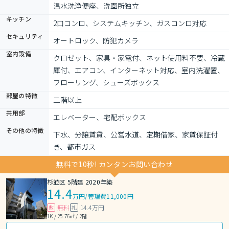
温水洗浄便座、洗面所独立
キッチン
2口コンロ、システムキッチン、ガスコンロ対応
セキュリティ
オートロック、防犯カメラ
室内設備
クロゼット、家具・家電付、ネット使用料不要、冷蔵
庫付、エアコン、インターネット対応、室内洗濯置、
フローリング、シューズボックス
部屋の特徴
二階以上
共用部
エレベーター、宅配ボックス
その他の特徴
下水、分譲賃貸、公営水道、定期借家、家賃保証付
き、都市ガス
無料で10秒! カンタンお問い合わせ
杉並区 5階建 2020年築
14.4
万円
/
管理費11,000円
無料
14.4万円
敷
礼
1K / 25.76㎡ / 2階