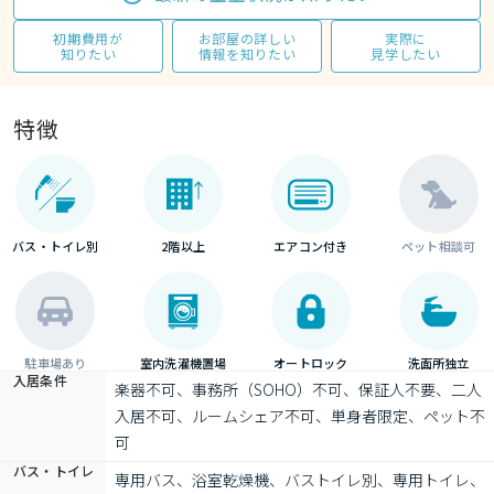
初期費用が
お部屋の詳しい
実際に
知りたい
情報を知りたい
見学したい
特徴
バス・トイレ別
2階以上
エアコン付き
ペット相談可
駐車場あり
室内洗濯機置場
オートロック
洗面所独立
入居条件
楽器不可、事務所（SOHO）不可、保証人不要、二人
入居不可、ルームシェア不可、単身者限定、ペット不
可
バス・トイレ
専用バス、浴室乾燥機、バストイレ別、専用トイレ、