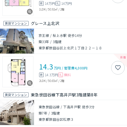
14万円
14万円
敷
礼
1LDK
/
50.92㎡
/
2階
グレース上北沢
賃貸マンション
京王線 / 桜上水駅 徒歩14分
築33年
/
3階建
東京都世田谷区上北沢１丁目２２－１８
14.3
万円
/
管理費
4,000円
14.3万円
無料
敷
礼
2LDK
/
50.65㎡
/
2階
東急世田谷線下高井戸駅3階建築8年
賃貸マンション
東急世田谷線 / 下高井戸駅 徒歩3分
築7年
/
3階建
東京都世田谷区松原３