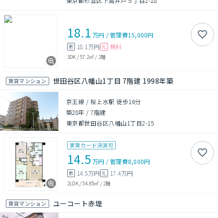
東京都杉並区下高井戸５丁目2-18
18.1
万円
/
管理費
15,000円
18.1万円
無料
敷
礼
3DK
/
57.2㎡
/
2階
世田谷区八幡山1丁目 7階建 1998年築
賃貸マンション
京王線 / 桜上水駅 徒歩16分
築28年
/
7階建
東京都世田谷区八幡山1丁目2-15
家賃カード決済可
14.5
万円
/
管理費
8,000円
14.5万円
17.4万円
敷
礼
2LDK
/
54.85㎡
/
2階
ユーコート赤堤
賃貸マンション