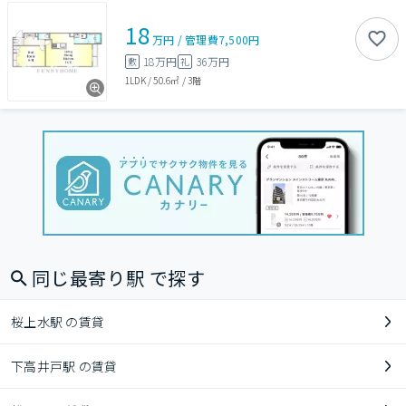
18
万円
/
管理費
7,500円
18万円
36万円
敷
礼
1LDK
/
50.6㎡
/
3階
同じ最寄り駅 で探す
桜上水駅 の賃貸
下高井戸駅 の賃貸