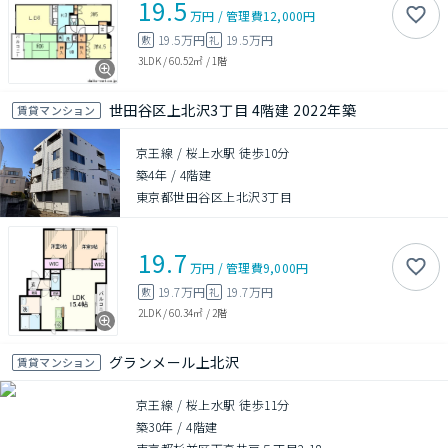
19.5
万円
/
管理費
12,000円
19.5万円
19.5万円
敷
礼
3LDK
/
60.52㎡
/
1階
世田谷区上北沢3丁目 4階建 2022年築
賃貸マンション
京王線 / 桜上水駅 徒歩10分
築4年
/
4階建
東京都世田谷区上北沢3丁目
19.7
万円
/
管理費
9,000円
19.7万円
19.7万円
敷
礼
2LDK
/
60.34㎡
/
2階
グランメール上北沢
賃貸マンション
京王線 / 桜上水駅 徒歩11分
築30年
/
4階建