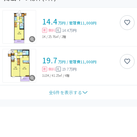
14.4
万円
/
管理費
11,000円
無料
14.4万円
敷
礼
1K
/
25.76㎡
/
2階
19.7
万円
/
管理費
11,000円
無料
19.7万円
敷
礼
1LDK
/
41.25㎡
/
4階
全
6
件を表示する