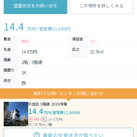
空室状況をお問い合せ
この物件を詳しくみる
14.4
万円 / 管理費
11,000円
敷金
保証金
無料
なし
礼金
広さ
14.4万円
25.76㎡
階数
2階 / 5階建
間取り
1K 
向き
西
無料で10秒! カンタンお問い合わせ
杉並区 5階建 2020年築
14.4
万円
/
管理費11,000円
無料
14.4万円
敷
礼
1K / 25.76㎡ / 2階
最新の空室状況が知りたい