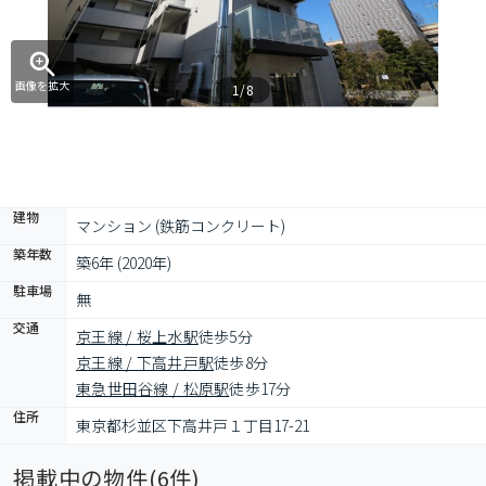
画像を拡大
1/8
建物
マンション (鉄筋コンクリート)
築年数
築6年 (2020年)
駐車場
無
交通
京王線 / 桜上水駅
徒歩5分
京王線 / 下高井戸駅
徒歩8分
東急世田谷線 / 松原駅
徒歩17分
住所
東京都杉並区下高井戸１丁目17-21
掲載中の物件(
6
件)