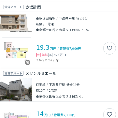
赤堤計画
賃貸アパート
東急世田谷線 / 下高井戸駅 徒歩8分
新築
/
3階建
東京都世田谷区赤堤５丁目502-51-52
19.3
万円
/
管理費
7,000円
無料
38.6万円
敷
礼
2LDK
/
51.2㎡
/
1階
メゾンルミエール
賃貸アパート
京王線 / 下高井戸駅 徒歩14分
築10年
/
2階建
東京都世田谷区赤堤３丁目29-15
14
万円
/
管理費
2,000円