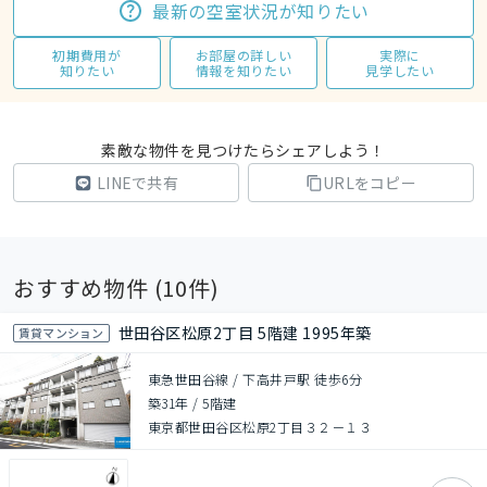
最新の空室状況が知りたい
初期費用が
お部屋の詳しい
実際に
知りたい
情報を知りたい
見学したい
素敵な物件を見つけたらシェアしよう！
LINEで共有
URLをコピー
おすすめ物件 (
10
件)
世田谷区松原2丁目 5階建 1995年築
賃貸マンション
東急世田谷線 / 下高井戸駅 徒歩6分
築31年
/
5階建
東京都世田谷区松原2丁目３２－１３