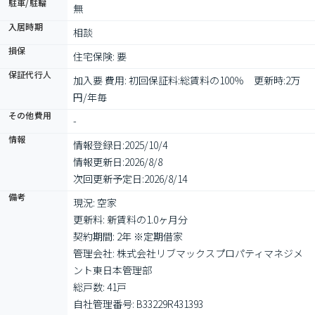
駐車/駐輪
無
入居時期
相談
損保
住宅保険: 要
保証代行人
加入要 費用: 初回保証料:総賃料の100％　更新時:2万
円/年毎　
その他費用
-
情報
情報登録日:
2025/10/4
情報更新日:
2026/8/8
次回更新予定日:
2026/8/14
備考
現況: 空家

更新料: 新賃料の1.0ヶ月分

契約期間: 2年 ※定期借家

管理会社: 株式会社リブマックスプロパティマネジメ
ント東日本管理部

総戸数: 41戸

自社管理番号: B33229R431393