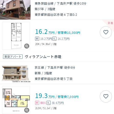
東急世田谷線 / 下高井戸駅 徒歩10分
築37年
/
3階建
東京都世田谷区赤堤４丁目8-2
16.2
万円
/
管理費
10,000円
16.2万円
16.2万円
敷
礼
2DK
/
54.38㎡
/
1階
ヴィラアンムート赤堤
賃貸アパート
京王線 / 下高井戸駅 徒歩6分
新築
/
3階建
東京都世田谷区赤堤５丁目
19.3
万円
/
管理費
7,000円
無料
38.6万円
敷
礼
2LDK
/
51.2㎡
/
1階