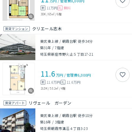
万円
/
管理費
8,000円
11万円
無料
敷
礼
3DK
/
65㎡
/
6階
クリエール志木
賃貸マンション
東武東上線 / 朝霞台駅 徒歩34分
築31年
/
7階建
埼玉県新座市野火止５丁目17-21
11.6
万円
/
管理費
6,000円
11.6万円
11.6万円
敷
礼
2LDK
/
53.2㎡
/
4階
リヴェール ガーデン
賃貸アパート
東武東上線 / 朝霞台駅 徒歩18分
築16年
/
3階建
埼玉県朝霞市溝沼４丁目3-23