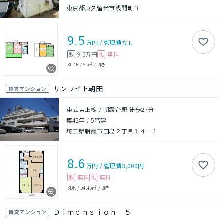
東京都東久留米市浅間町３
9.5
万円
/
管理費
なし
9.5万円
無料
敷
礼
3LDK
/
62㎡
/
2階
サンライト朝田
賃貸マンション
東武東上線 / 朝霞台駅 徒歩27分
築42年
/
5階建
埼玉県朝霞市田島２丁目１４－１
8.6
万円
/
管理費
3,000円
無料
無料
敷
礼
3DK
/
54.45㎡
/
2階
Ｄｉｍｅｎｓｉｏｎ－５
賃貸マンション