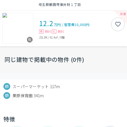
埼玉県朝霞市東弁財１丁目
12.2
万円
/
管理費
10,000円
無料
無料
敷
礼
2SLDK
/
61.4㎡
/
8階
同じ建物で掲載中の物件 (0件)
スーパーマーケット 117m
栗原保育園 341m
特徴