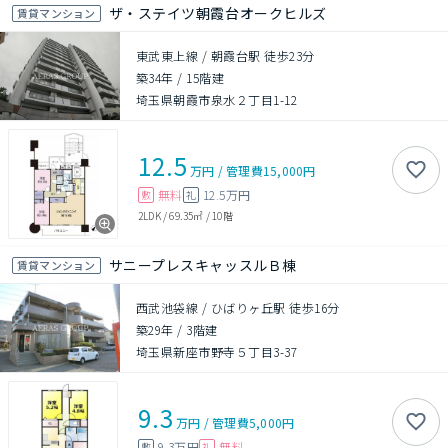
ザ・ステイツ朝霞台オークヒルズ
賃貸マンション
東武東上線 / 朝霞台駅 徒歩23分
築34年
/
15階建
埼玉県朝霞市泉水２丁目1-12
12.5
万円
/
管理費
15,000円
無料
12.5万円
敷
礼
2LDK
/
69.35㎡
/
10階
サニープレスキャッスルＢ棟
賃貸マンション
西武池袋線 / ひばりヶ丘駅 徒歩16分
築29年
/
3階建
埼玉県新座市野寺５丁目3-37
9.3
万円
/
管理費
5,000円
9.3万円
無料
敷
礼