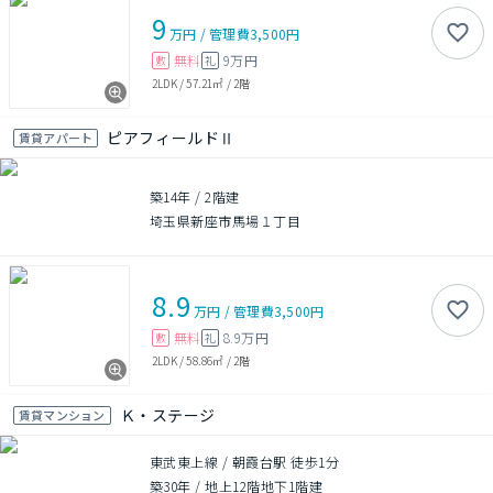
9
万円
/
管理費
3,500円
無料
9万円
敷
礼
2LDK
/
57.21㎡
/
2階
ピアフィールドⅡ
賃貸アパート
築14年
/
2階建
埼玉県新座市馬場１丁目
8.9
万円
/
管理費
3,500円
無料
8.9万円
敷
礼
2LDK
/
58.86㎡
/
2階
Ｋ・ステージ
賃貸マンション
東武東上線 / 朝霞台駅 徒歩1分
築30年
/
地上12階地下1階建