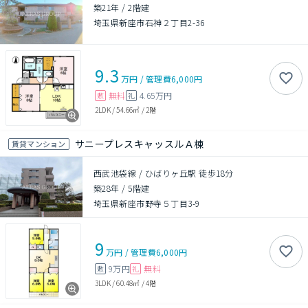
築21年
/
2階建
埼玉県新座市石神２丁目2-36
9.3
万円
/
管理費
6,000円
無料
4.65万円
敷
礼
2LDK
/
54.66㎡
/
2階
サニープレスキャッスルＡ棟
賃貸マンション
西武池袋線 / ひばりヶ丘駅 徒歩18分
築28年
/
5階建
埼玉県新座市野寺５丁目3-9
9
万円
/
管理費
6,000円
9万円
無料
敷
礼
3LDK
/
60.48㎡
/
4階