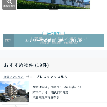
画像を拡大
1/18
1分で完了!
お部屋について詳しく知りたい !
カナリーでの掲載は終了しました
無料
見学希望・空室確認・初期費用など
おすすめ物件 (19件)
サニープレスキャッスルＡ
賃貸マンション
西武池袋線 / ひばりヶ丘駅 徒歩20分
築28年
/
地上6階地下1階建
埼玉県新座市野寺５