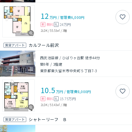
12
万円
/
管理費
6,000円
無料
24万円
敷
礼
2LDK
/
55.53㎡
/
3階
カルフール前沢
賃貸アパート
西武池袋線 / ひばりヶ丘駅 徒歩44分
築9年
/
3階建
東京都東久留米市中央町５丁目7-3
10.5
万円
/
管理費
8,000円
無料
15.75万円
敷
礼
2LDK
/
53.43㎡
/
3階
シャトーリーフ Ｂ
賃貸アパート