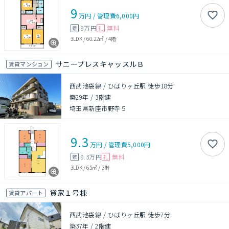
9
万円
/
管理費
6,000円
9万円
無料
敷
礼
3LDK
/
60.22㎡
/
4階
サニープレスキャッスルＢ
賃貸マンション
西武池袋線 / ひばりヶ丘駅 徒歩18分
築29年
/
3階建
埼玉県新座市野寺５
9.3
万円
/
管理費
5,000円
9.3万円
無料
敷
礼
3LDK
/
65㎡
/
3階
貸家１号棟
賃貸アパート
西武池袋線 / ひばりヶ丘駅 徒歩7分
築37年
/
2階建