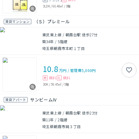
3LDK
/
60.48㎡
/
3階
（Ｓ）プレミール
賃貸マンション
東武東上線 / 朝霞台駅 徒歩27分
築34年
/
5階建
埼玉県朝霞市本町１丁目
10.8
万円
/
管理費
5,000円
無料
無料
敷
礼
3DK
/
59.45㎡
/
5階
サンビームⅣ
賃貸アパート
東武東上線 / 朝霞台駅 徒歩23分
築11年
/
2階建
埼玉県朝霞市岡３丁目