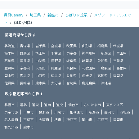
賃貸Canary
/
埼玉県
/
新座市
/
ひばりヶ丘駅
/
メゾン・ド・アルエッ
ト
/
(3LDK/4階)
都道府県から探す
北海道
青森県
岩手県
宮城県
秋田県
山形県
福島県
茨城県
栃木県
群馬県
埼玉県
千葉県
東京都
神奈川県
新潟県
富山県
石川県
福井県
山梨県
長野県
岐阜県
静岡県
愛知県
三重県
滋賀県
京都府
大阪府
兵庫県
奈良県
和歌山県
鳥取県
島根県
岡山県
広島県
山口県
徳島県
香川県
愛媛県
高知県
福岡県
佐賀県
長崎県
熊本県
大分県
宮崎県
鹿児島県
沖縄県
政令指定都市から探す
札幌市
道北
道東
道南
道央
仙台市
さいたま市
東京２３区
東京市部
千葉市
横浜市
川崎市
相模原市
新潟市
静岡市
浜松市
名古屋市
京都市
大阪市
堺市
神戸市
岡山市
広島市
福岡市
北九州市
熊本市