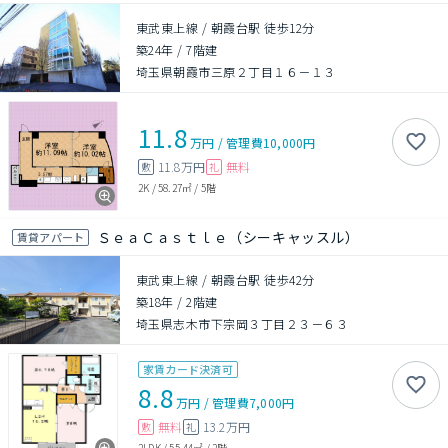
東武東上線 / 朝霞台駅 徒歩12分
築24年
/
7階建
埼玉県朝霞市三原２丁目１６－１３
11.8
万円
/
管理費
10,000円
11.8万円
無料
敷
礼
2K
/
58.27㎡
/
5階
ＳｅａＣａｓｔｌｅ（シーキャッスル）
賃貸アパート
東武東上線 / 朝霞台駅 徒歩42分
築18年
/
2階建
埼玉県志木市下宗岡３丁目２３－６３
家賃カード決済可
8.8
万円
/
管理費
7,000円
無料
13.2万円
敷
礼
2LDK
/
55.44㎡
/
2階