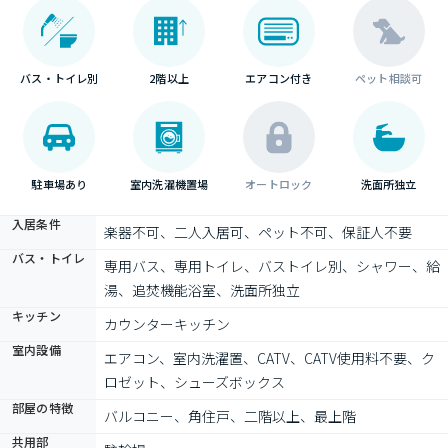
バス・トイレ別
2階以上
エアコン付き
ペット相談可
駐車場あり
室内洗濯機置場
オートロック
洗面所独立
入居条件
楽器不可、二人入居可、ペット不可、保証人不要
バス・トイレ
専用バス、専用トイレ、バストイレ別、シャワー、給
湯、追焚機能浴室、洗面所独立
キッチン
カウンターキッチン
室内設備
エアコン、室内洗濯置、CATV、CATV使用料不要、ク
ロゼット、シューズボックス
部屋の特徴
バルコニー、角住戸、二階以上、最上階
共用部