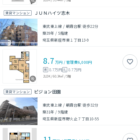
ＪＵＮハイツ志木
賃貸マンション
東武東上線 / 朝霞台駅 徒歩22分
築39年
/
5階建
埼玉県新座市東１丁目13-9
8.7
万円
/
管理費
6,000円
8.7万円
8.7万円
敷
礼
2LDK
/
60.34㎡
/
5階
ピジョン田園
賃貸マンション
東武東上線 / 朝霞台駅 徒歩32分
築31年
/
9階建
埼玉県新座市野火止７丁目10-55
11