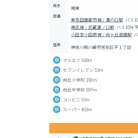
向き
南東
交通
東急田園都市線 / 溝の口駅
バス1
南武線 / 武蔵溝ノ口駅
バス10分 
小田急小田原線 / 向ヶ丘遊園駅
バ
住所
神奈川県川崎市宮前区平１丁目
マルエツ 500m
セブンイレブン 53m
向丘小学校 193m
向丘中学校 597m
コンビニ 53m
スーパー 453m