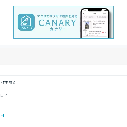
 徒歩25分
三田２
0円