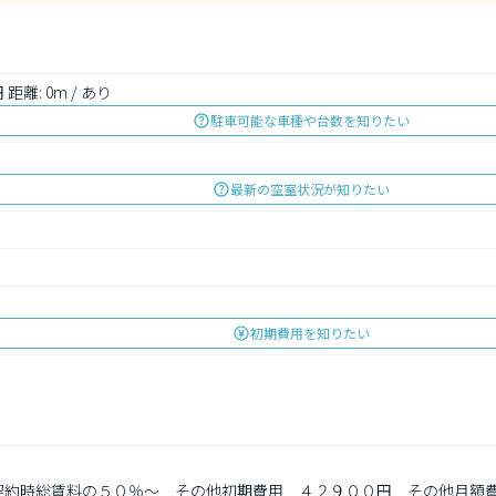
距離: 0m / あり
駐車可能な車種や台数を知りたい
最新の空室状況が知りたい
初期費用を知りたい
　契約時総賃料の５０％～　その他初期費用　４２９００円　その他月額費