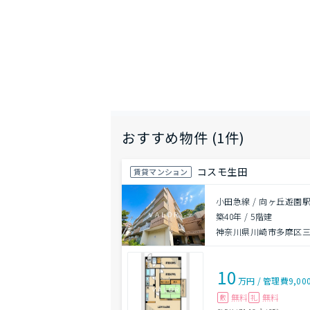
おすすめ物件 (1件)
コスモ生田
賃貸マンション
小田急線 / 向ヶ丘遊園駅
築40年
/
5階建
神奈川県川崎市多摩区
10
万円
/
管理費
9,00
無料
無料
敷
礼