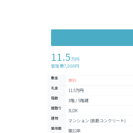
11.5
万円
管理費7,000円
敷金
無料
礼金
11.5万円
階数
3階 / 5階建
間取り
3LDK
建物
マンション (鉄筋コンクリート)
築年数
築32年