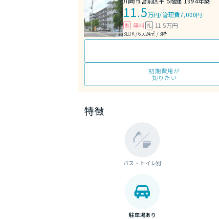
川崎市宮前区平 5階建 1994年築
11.5
万円
/
管理費7,000円
無料
11.5万円
敷
礼
3LDK / 65.24㎡ / 3階
初期費用が
知りたい
特徴
バス・トイレ別
駐車場あり