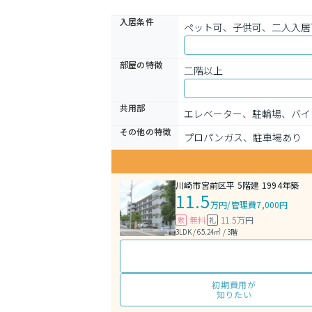
入居条件
ペット可、子供可、二人入居
部屋の特徴
二階以上
共用部
エレベーター、駐輪場、バイ
その他の特徴
プロパンガス、駐車場あり
川崎市宮前区平 5階建 1994年築
11.5
万円
/
管理費7,000円
無料
11.5万円
敷
礼
3LDK / 65.24㎡ / 3階
初期費用が
知りたい