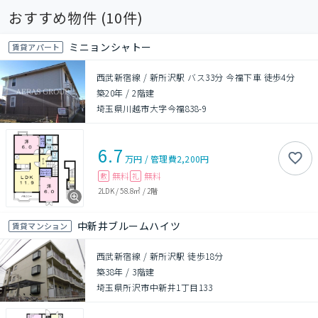
おすすめ物件 (
10
件)
ミニョンシャトー
賃貸アパート
西武新宿線 / 新所沢駅 バス33分 今福下車 徒歩4分
築20年
/
2階建
埼玉県川越市大字今福838-9
6.7
万円
/
管理費
2,200円
無料
無料
敷
礼
2LDK
/
58.8㎡
/
2階
中新井ブルームハイツ
賃貸マンション
西武新宿線 / 新所沢駅 徒歩18分
築38年
/
3階建
埼玉県所沢市中新井1丁目133