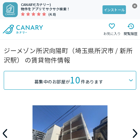
CANARY(カナリー)
物件をアプリでサクサク検索！
インストール
(4.8)
お気に入り
閲覧履歴
ジーメゾン所沢向陽町（埼玉県所沢市 / 新所
沢駅） の賃貸物件情報
10
募集中のお部屋が
件あります