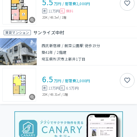
5.5
万円
/
管理費
2,000円
11万円
無料
敷
礼
2DK
/
48.5㎡
/
1階
サンライズ中村
賃貸マンション
西武新宿線 / 航空公園駅 徒歩19分
築41年
/
2階建
埼玉県所沢市上新井1丁目
6.5
万円
/
管理費
2,000円
13万円
6.5万円
敷
礼
2DK
/
48.31㎡
/
1階