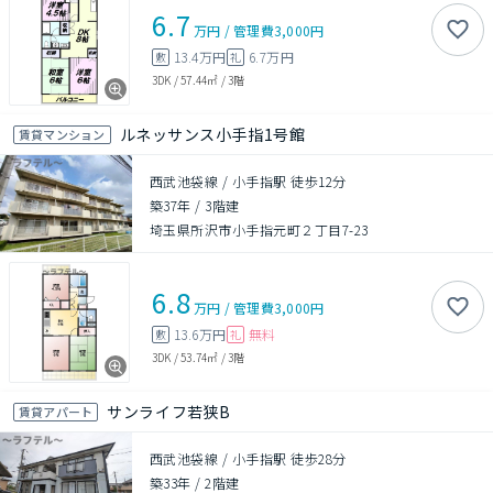
6.7
万円
/
管理費
3,000円
13.4万円
6.7万円
敷
礼
3DK
/
57.44㎡
/
3階
ルネッサンス小手指1号館
賃貸マンション
西武池袋線 / 小手指駅 徒歩12分
築37年
/
3階建
埼玉県所沢市小手指元町２丁目7-23
6.8
万円
/
管理費
3,000円
13.6万円
無料
敷
礼
3DK
/
53.74㎡
/
3階
サンライフ若狭B
賃貸アパート
西武池袋線 / 小手指駅 徒歩28分
築33年
/
2階建