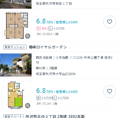
埼玉県所沢市若狭１丁目
6.8
万円
/
管理費
2,000円
無料
6.8万円
敷
礼
3DK
/
52.85㎡
/
2階
椿峰ロイヤルガーデン
賃貸マンション
西武池袋線 / 小手指駅 バス12分 中央公園下車 徒歩2
分
築41年
/
3階建
埼玉県所沢市大字山口5054
6.8
万円
/
管理費
3,000円
6.8万円
6.8万円
敷
礼
3DK
/
52.2㎡
/
1階
所沢市北中２丁目 2階建 1992年築
賃貸アパート