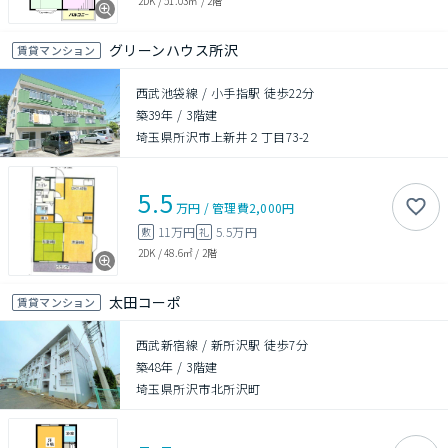
2DK
/
51.03㎡
/
2階
グリーンハウス所沢
賃貸マンション
西武池袋線 / 小手指駅 徒歩22分
築39年
/
3階建
埼玉県所沢市上新井２丁目73-2
5.5
万円
/
管理費
2,000円
11万円
5.5万円
敷
礼
2DK
/
48.6㎡
/
2階
太田コーポ
賃貸マンション
西武新宿線 / 新所沢駅 徒歩7分
築48年
/
3階建
埼玉県所沢市北所沢町