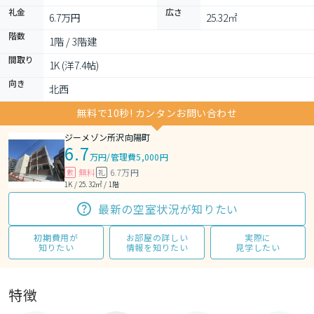
礼金
広さ
6.7万円
25.32㎡
階数
1階 / 3階建
間取り
1K (洋7.4帖)
向き
北西
無料で10秒! カンタンお問い合わせ
ジーメゾン所沢向陽町
6.7
万円
/
管理費5,000円
無料
6.7万円
敷
礼
1K / 25.32㎡ / 1階
最新の空室状況が知りたい
初期費用が
お部屋の詳しい
実際に
知りたい
情報を知りたい
見学したい
特徴