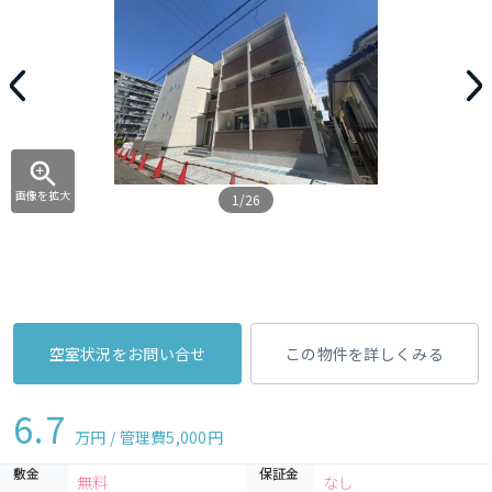
画像を拡大
1/26
空室状況をお問い合せ
この物件を詳しくみる
6.7
万円 / 管理費
5,000円
敷金
保証金
無料
なし