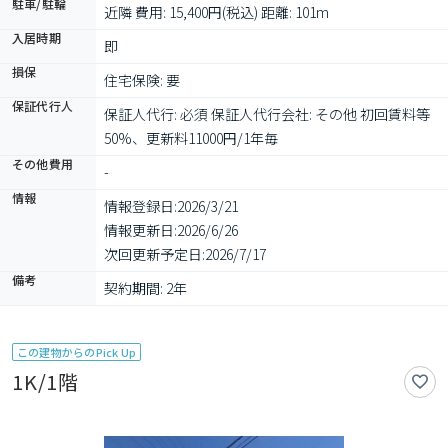
駐車/駐輪
近隣 費用: 15,400円(税込) 距離: 101m
入居時期
即
損保
住宅保険: 要
保証代行人
保証人代行: 必須 保証人代行会社: その他 初回賃料等
50%、更新料11000円/1年毎
その他費用
-
情報
情報登録日:
2026/3/21
情報更新日:
2026/6/26
次回更新予定日:
2026/7/17
備考
契約期間: 2年
この建物からのPick Up
1K/1階