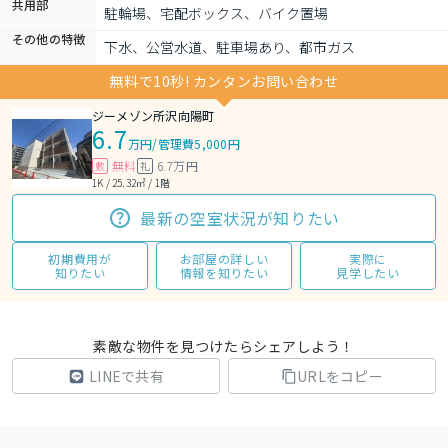
共用部
駐輪場、宅配ボックス、バイク置場
その他の特徴
下水、公営水道、駐車場あり、都市ガス
無料で10秒! カンタンお問い合わせ
ジーメゾン所沢向陽町
6.7
万円
/
管理費5,000円
無料
6.7万円
敷
礼
1K / 25.32㎡ / 1階
最新の空室状況が知りたい
初期費用が
お部屋の詳しい
実際に
知りたい
情報を知りたい
見学したい
素敵な物件を見つけたらシェアしよう！
LINEで共有
URLをコピー