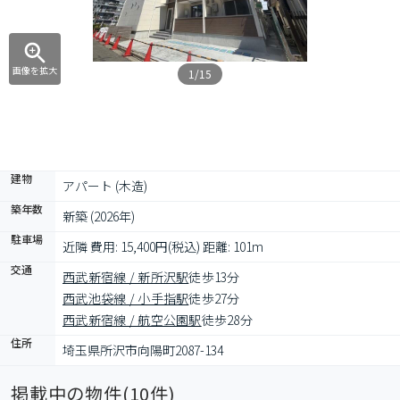
画像を拡大
1/15
建物
アパート (木造)
築年数
新築 (2026年)
駐車場
近隣 費用: 15,400円(税込) 距離: 101m
交通
西武新宿線 / 新所沢駅
徒歩13分
西武池袋線 / 小手指駅
徒歩27分
西武新宿線 / 航空公園駅
徒歩28分
住所
埼玉県所沢市向陽町2087-134
掲載中の物件(
10
件)