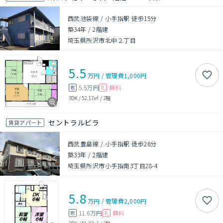
西武池袋線 / 小手指駅 徒歩15分
築34年
/
2階建
埼玉県所沢市北中２丁目
5.5
万円
/
管理費
1,000円
5.5万円
無料
敷
礼
3DK
/
52.17㎡
/
2階
セントラルビラ
賃貸アパート
西武豊島線 / 小手指駅 徒歩26分
築33年
/
2階建
埼玉県所沢市小手指南3丁目28-4
5.8
万円
/
管理費
2,000円
11.6万円
無料
敷
礼