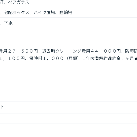
好、ペアガラス
、宅配ボックス、バイク置場、駐輪場
、下水
費用２７，５００円、退去時クリーニング費用４４，０００円、防汚
１，１００円、保険料１，０００（月額）１年未満解約違約金１ヶ月
ット