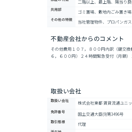
二階以上、最上階、陽当り良
共用部
ゴミ置場、敷地内ごみ置き場
その他の特徴
当社管理物件、プロパンガス
不動産会社からのコメント
その他費用１０７，８００円内訳（鍵交換
６，６００円）２４時間緊急受付（月額）
取扱い会社
取扱い会社
株式会社東都 賃貸流通ユニ
免許番号
国土交通大臣(9)第3496号
取引態様
代理
所在地