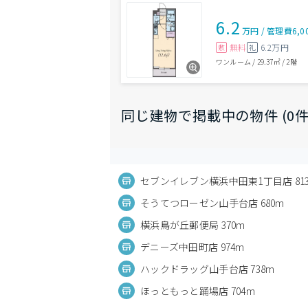
6.2
万円
/
管理費
6,0
無料
6.2万円
敷
礼
ワンルーム
/
29.37㎡
/
2階
同じ建物で掲載中の物件 (0件
セブンイレブン横浜中田東1丁目店 81
そうてつローゼン山手台店 680m
横浜鳥が丘郵便局 370m
デニーズ中田町店 974m
ハックドラッグ山手台店 738m
ほっともっと踊場店 704m