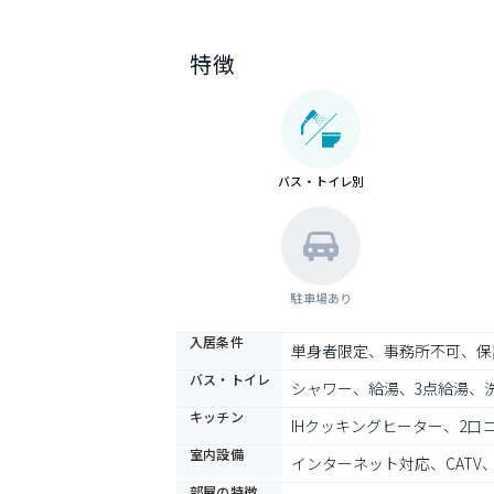
特徴
バス・トイレ別
駐車場あり
入居条件
単身者限定、事務所不可、保
バス・トイレ
シャワー、給湯、3点給湯、
キッチン
IHクッキングヒーター、2口
室内設備
インターネット対応、CAT
部屋の特徴