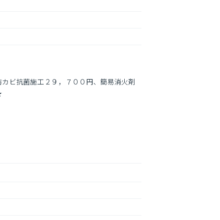
防カビ抗菌施工２９，７００円、簡易消火剤
★