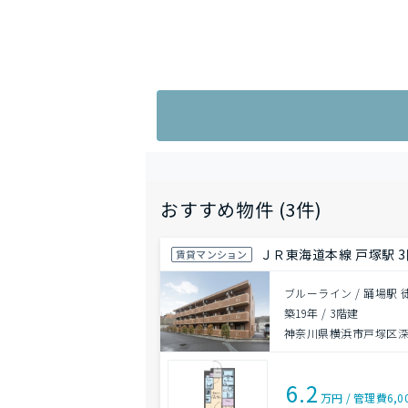
おすすめ物件 (3件)
ＪＲ東海道本線 戸塚駅 3
賃貸マンション
ブルーライン / 踊場駅 
築19年
/
3階建
神奈川県横浜市戸塚区
6.2
万円
/
管理費
6,0