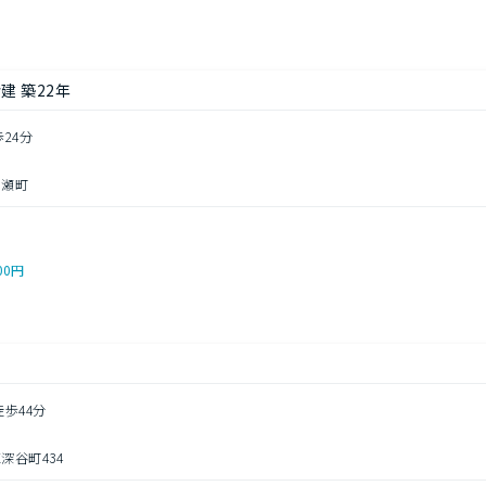
建 築22年
歩24分
名瀬町
00円
徒歩44分
深谷町434