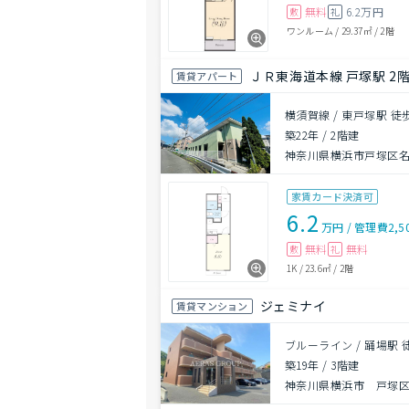
無料
6.2万円
敷
礼
ワンルーム
/
29.37㎡
/
2階
ＪＲ東海道本線 戸塚駅 2階
賃貸アパート
横須賀線 / 東戸塚駅 徒
築22年
/
2階建
神奈川県横浜市戸塚区
家賃カード決済可
6.2
万円
/
管理費
2,5
無料
無料
敷
礼
1K
/
23.6㎡
/
2階
ジェミナイ
賃貸マンション
ブルーライン / 踊場駅 
築19年
/
3階建
神奈川県横浜市 戸塚区