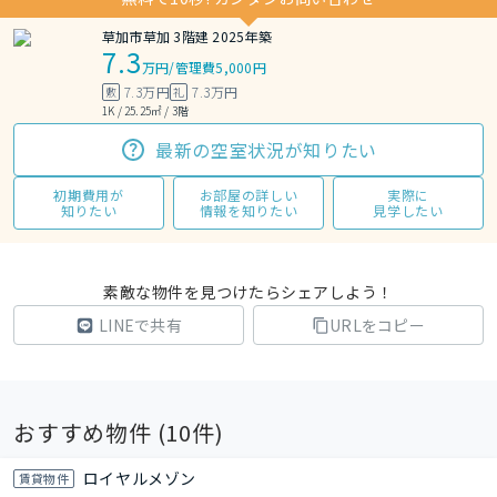
草加市草加 3階建 2025年築
7.3
万円
/
管理費5,000円
7.3万円
7.3万円
敷
礼
1K / 25.25㎡ / 3階
最新の空室状況が知りたい
初期費用が
お部屋の詳しい
実際に
知りたい
情報を知りたい
見学したい
素敵な物件を見つけたらシェアしよう！
LINEで共有
URLをコピー
おすすめ物件 (
10
件)
ロイヤルメゾン
賃貸物件