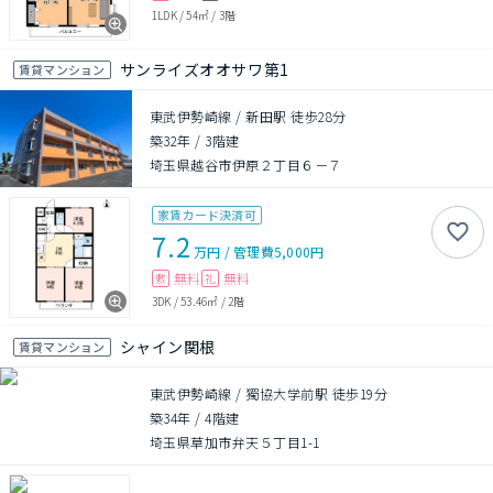
1LDK
/
54㎡
/
3階
サンライズオオサワ第1
賃貸マンション
東武伊勢崎線 / 新田駅 徒歩28分
築32年
/
3階建
埼玉県越谷市伊原２丁目６－７
家賃カード決済可
7.2
万円
/
管理費
5,000円
無料
無料
敷
礼
3DK
/
53.46㎡
/
2階
シャイン関根
賃貸マンション
東武伊勢崎線 / 獨協大学前駅 徒歩19分
築34年
/
4階建
埼玉県草加市弁天５丁目1-1