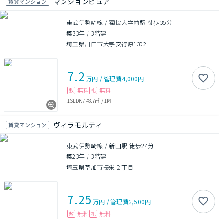
マンションピュア
賃貸マンション
東武伊勢崎線 / 獨協大学前駅 徒歩35分
築33年
/
3階建
埼玉県川口市大字安行原1392
7.2
万円
/
管理費
4,000円
無料
無料
敷
礼
1SLDK
/
48.7㎡
/
1階
ヴィラモルティ
賃貸マンション
東武伊勢崎線 / 新田駅 徒歩24分
築23年
/
3階建
埼玉県草加市長栄２丁目
7.25
万円
/
管理費
2,500円
無料
無料
敷
礼