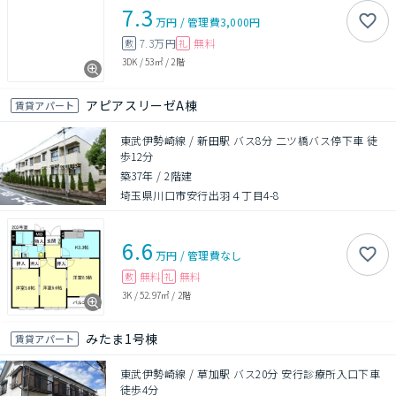
7.3
万円
/
管理費
3,000円
7.3万円
無料
敷
礼
3DK
/
53㎡
/
2階
アピアスリーゼA棟
賃貸アパート
東武伊勢崎線 / 新田駅 バス8分 二ツ橋バス停下車 徒
歩12分
築37年
/
2階建
埼玉県川口市安行出羽４丁目4-8
6.6
万円
/
管理費
なし
無料
無料
敷
礼
3K
/
52.97㎡
/
2階
みたま1号棟
賃貸アパート
東武伊勢崎線 / 草加駅 バス20分 安行診療所入口下車
徒歩4分