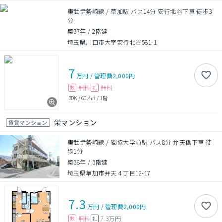
東武伊勢崎線 / 草加駅 バス14分 安行北谷下車 徒歩3
分
築37年
/
2階建
埼玉県川口市大字安行北谷581-1
7
万円
/
管理費
2,000円
無料
無料
敷
礼
3DK
/
60.4㎡
/
1階
栄マンション
賃貸マンション
東武伊勢崎線 / 獨協大学前駅 バス8分 弁天橋下車 徒
歩1分
築38年
/
3階建
埼玉県草加市弁天４丁目12-17
7.3
万円
/
管理費
2,000円
無料
7.3万円
敷
礼