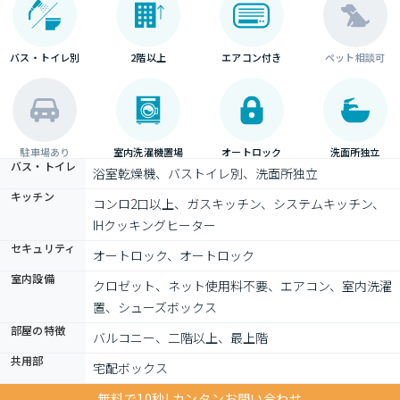
バス・トイレ別
2階以上
エアコン付き
ペット相談可
駐車場あり
室内洗濯機置場
オートロック
洗面所独立
バス・トイレ
浴室乾燥機、バストイレ別、洗面所独立
キッチン
コンロ2口以上、ガスキッチン、システムキッチン、
IHクッキングヒーター
セキュリティ
オートロック、オートロック
室内設備
クロゼット、ネット使用料不要、エアコン、室内洗濯
置、シューズボックス
部屋の特徴
バルコニー、二階以上、最上階
共用部
宅配ボックス
無料で10秒! カンタンお問い合わせ