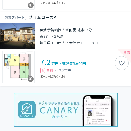
2DK
/
46.44㎡
/
1階
プリムローズA
賃貸アパート
東武伊勢崎線 / 新田駅 徒歩37分
築33年
/
2階建
埼玉県川口市大字安行原１０１８-１
7.2
万円
/
管理費
5,000円
無料
7.2万円
敷
礼
3DK
/
46.37㎡
/
1階