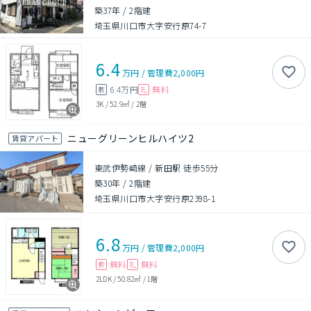
築37年
/
2階建
埼玉県川口市大字安行原74-7
6.4
万円
/
管理費
2,000円
6.4万円
無料
敷
礼
3K
/
52.9㎡
/
2階
ニューグリーンヒルハイツ2
賃貸アパート
東武伊勢崎線 / 新田駅 徒歩55分
築30年
/
2階建
埼玉県川口市大字安行原2398-1
6.8
万円
/
管理費
2,000円
無料
無料
敷
礼
2LDK
/
50.82㎡
/
1階