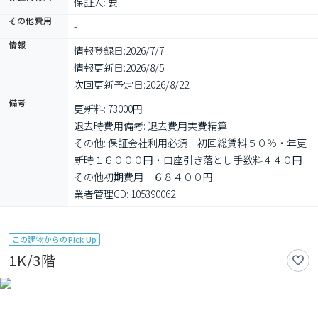
保証人: 要
その他費用
-
情報
情報登録日:
2026/7/7
情報更新日:
2026/8/5
次回更新予定日:
2026/8/22
備考
更新料: 73000円

退去時費用備考: 退去費用実費精算

その他: 保証会社利用必須　初回総賃料５０％・年更
新時１６０００円・口座引き落とし手数料４４０円　
その他初期費用　６８４００円

業者管理CD: 105390062
この建物からのPick Up
1K/3階