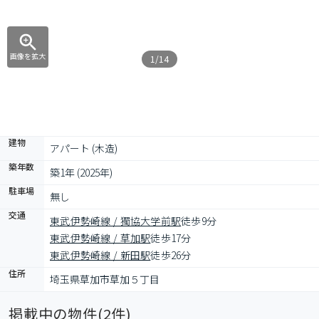
画像を拡大
1/14
建物
アパート (木造)
築年数
築1年 (2025年)
駐車場
無し
交通
東武伊勢崎線 / 獨協大学前駅
徒歩9分
東武伊勢崎線 / 草加駅
徒歩17分
東武伊勢崎線 / 新田駅
徒歩26分
住所
埼玉県草加市草加５丁目
掲載中の物件(
2
件)