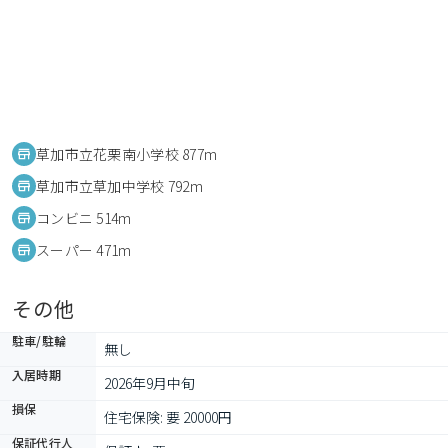
草加市立花栗南小学校 877m
草加市立草加中学校 792m
コンビニ 514m
スーパー 471m
その他
駐車/駐輪
無し
入居時期
2026年9月中旬
損保
住宅保険: 要 20000円
保証代行人