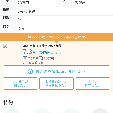
礼金
広さ
7.3万円
25.25㎡
階数
3階 / 3階建
間取り
1K 
向き
南東
無料で10秒! カンタンお問い合わせ
草加市草加 3階建 2025年築
7.3
万円
/
管理費5,000円
7.3万円
7.3万円
敷
礼
1K / 25.25㎡ / 3階
最新の空室状況が知りたい
初期費用が
お部屋の詳しい
実際に
知りたい
情報を知りたい
見学したい
特徴