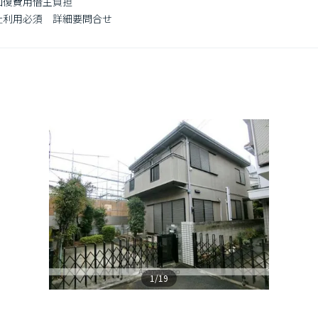
回復費用借主負担

社利用必須　詳細要問合せ

1/19