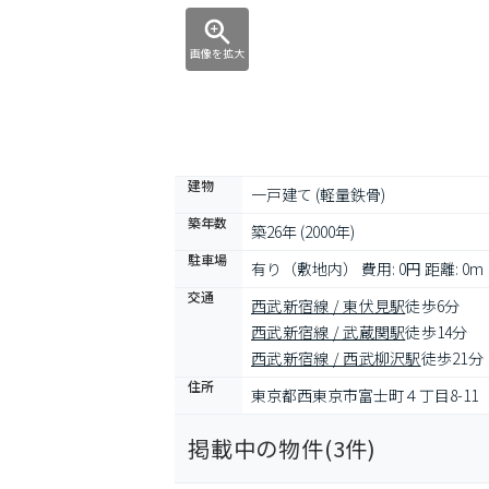
画像を拡大
建物
一戸建て (軽量鉄骨)
築年数
築26年 (2000年)
駐車場
有り（敷地内） 費用: 0円 距離: 0m
交通
西武新宿線 / 東伏見駅
徒歩6分
西武新宿線 / 武蔵関駅
徒歩14分
西武新宿線 / 西武柳沢駅
徒歩21分
住所
東京都西東京市富士町４丁目8-11
掲載中の物件(
3
件)