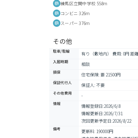
練馬区立関中学校 558m
コンビニ 326m
スーパー 376m
その他
駐車/駐輪
有り（敷地内） 費用: 0円 距離:
入居時期
相談
損保
住宅保険: 要 21500円
保証代行人
保証人: 不要
その他費用
-
情報
情報登録日:
2026/6/8
情報更新日:
2026/7/31
次回更新予定日:
2026/8/22
備考
更新料: 190000円
