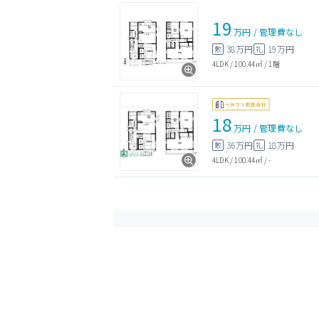
19
万円
/
管理費
なし
38万円
19万円
敷
礼
4LDK
/
100.44㎡
/
1階
18
万円
/
管理費
なし
36万円
18万円
敷
礼
4LDK
/
100.44㎡
/
-