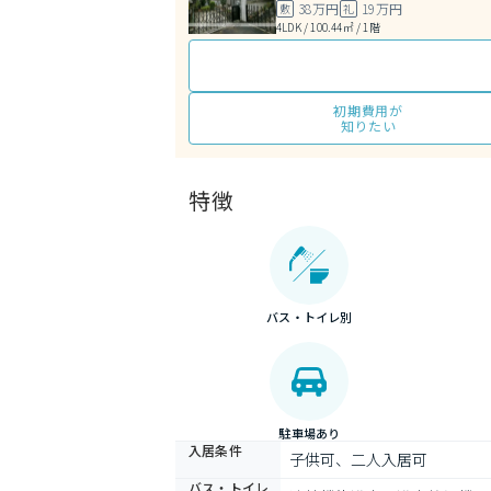
38万円
19万円
敷
礼
4LDK / 100.44㎡ / 1階
初期費用が
知りたい
特徴
バス・トイレ別
駐車場あり
入居条件
子供可、二人入居可
バス・トイレ