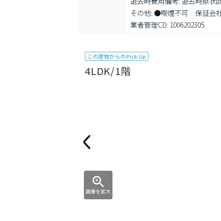
退去時費用備考: 退去時原状
その他: ●喫煙不可　保証会
業者管理CD: 1006202305
この建物からのPick Up
4LDK/1階
画像を拡大