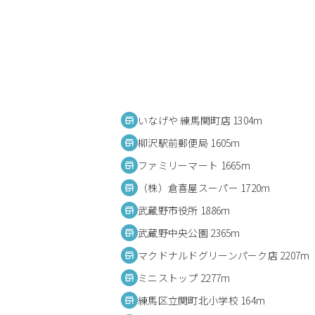
いなげや 練馬関町店 1304m
柳沢駅前郵便局 1605m
ファミリーマート 1665m
（株）倉喜屋スーパー 1720m
武蔵野市役所 1886m
武蔵野中央公園 2365m
マクドナルドグリーンパーク店 2207m
ミニストップ 2277m
練馬区立関町北小学校 164m