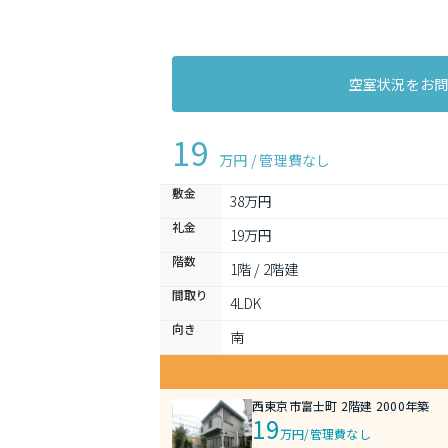
空室状況をお
19
万円 / 管理費
なし
敷金
38万円
礼金
19万円
階数
1階 / 2階建
間取り
4LDK 
向き
南
西東京市富士町 2階建 2000年築
19
万円
/
管理費なし