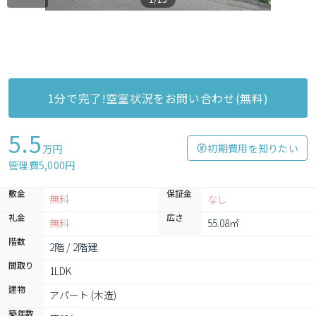
1分で完了!空室状況をお問い合わせ(無料)
5.5
初期費用を知りたい
万円
管理費5,000円
敷金
保証金
無料
なし
礼金
広さ
無料
55.08㎡
階数
2階 / 2階建
間取り
1LDK
建物
アパート (木造)
築年数