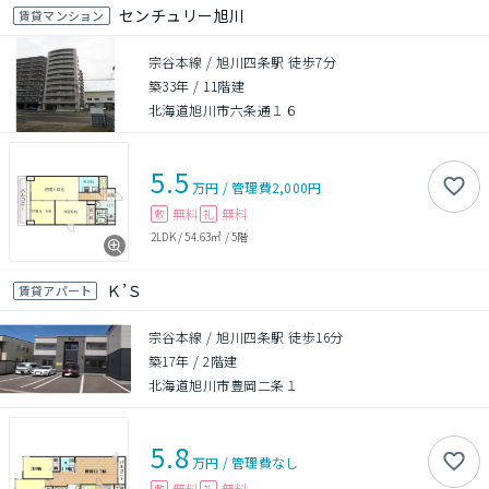
センチュリー旭川
賃貸マンション
宗谷本線 / 旭川四条駅 徒歩7分
築33年
/
11階建
北海道旭川市六条通１６
5.5
万円
/
管理費
2,000円
無料
無料
敷
礼
2LDK
/
54.63㎡
/
5階
Ｋ’Ｓ
賃貸アパート
宗谷本線 / 旭川四条駅 徒歩16分
築17年
/
2階建
北海道旭川市豊岡二条１
5.8
万円
/
管理費
なし
無料
無料
敷
礼