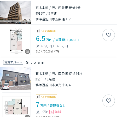
石北本線 / 旭川四条駅 徒歩4分
築15年
/
9階建
北海道旭川市五条通１７
6.5
万円
/
管理費
11,000円
6.5万円
6.5万円
敷
礼
1LDK
/
50.06㎡
/
7階
Ｇｌｅａｍ
賃貸アパート
石北本線 / 旭川四条駅 徒歩44分
築6年
/
2階建
北海道旭川市東光十条４
7
万円
/
管理費
なし
7万円
無料
敷
礼