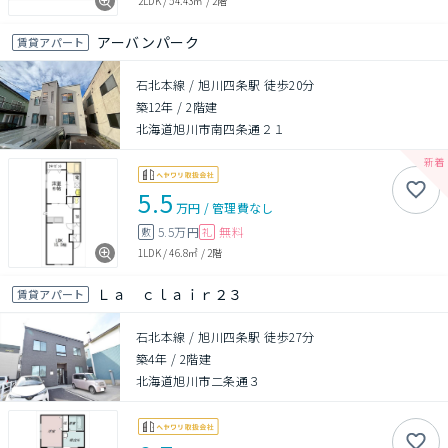
2LDK
/
54.43㎡
/
2階
アーバンパーク
賃貸アパート
石北本線 / 旭川四条駅 徒歩20分
築12年
/
2階建
北海道旭川市南四条通２１
5.5
万円
/
管理費
なし
5.5万円
無料
敷
礼
1LDK
/
46.8㎡
/
2階
Ｌａ ｃｌａｉｒ２３
賃貸アパート
石北本線 / 旭川四条駅 徒歩27分
築4年
/
2階建
北海道旭川市二条通３