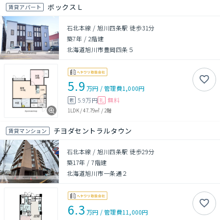
ボックスＬ
賃貸アパート
石北本線 / 旭川四条駅 徒歩31分
築7年
/
2階建
北海道旭川市豊岡四条５
5.9
万円
/
管理費
1,000円
5.9万円
無料
敷
礼
1LDK
/
47.79㎡
/
2階
チヨダセントラルタウン
賃貸マンション
石北本線 / 旭川四条駅 徒歩29分
築17年
/
7階建
北海道旭川市一条通２
6.3
万円
/
管理費
11,000円