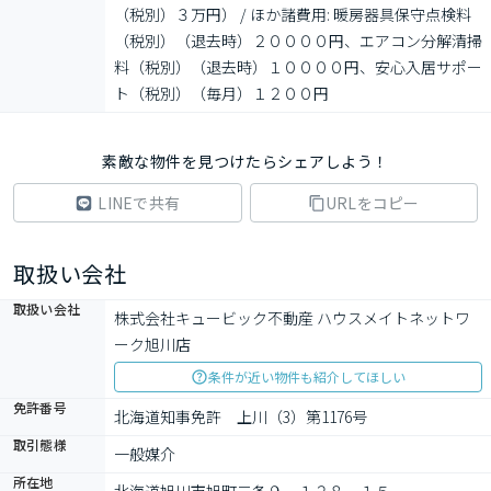
（税別）３万円） / ほか諸費用: 暖房器具保守点検料
（税別）（退去時）２００００円、エアコン分解清掃
料（税別）（退去時）１００００円、安心入居サポー
ト（税別）（毎月）１２００円
素敵な物件を見つけたらシェアしよう！
LINEで共有
URLをコピー
取扱い会社
取扱い会社
株式会社キュービック不動産 ハウスメイトネットワ
ーク旭川店
条件が近い物件も紹介してほしい
免許番号
北海道知事免許　上川（3）第1176号
取引態様
一般媒介
所在地