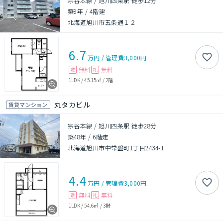
宗谷本線 / 旭川四条駅 徒歩12分
築9年
/
4階建
北海道旭川市五条通１２
6.7
万円
/
管理費
3,000円
無料
無料
敷
礼
1LDK
/
45.15㎡
/
2階
丸タカビル
賃貸マンション
宗谷本線 / 旭川四条駅 徒歩28分
築48年
/
6階建
北海道旭川市中常盤町1丁目2434-1
4.4
万円
/
管理費
3,000円
無料
無料
敷
礼
1LDK
/
54.6㎡
/
3階