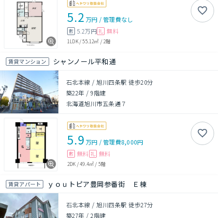
5.2
万円
/
管理費
なし
5.2万円
無料
敷
礼
1LDK
/
55.12㎡
/
2階
シャンノール平和通
賃貸マンション
石北本線 / 旭川四条駅 徒歩20分
築22年
/
9階建
北海道旭川市五条通７
5.9
万円
/
管理費
8,000円
無料
無料
敷
礼
2DK
/
49.4㎡
/
5階
ｙｏｕトピア豊岡参番街 Ｅ棟
賃貸アパート
石北本線 / 旭川四条駅 徒歩27分
築27年
/
2階建