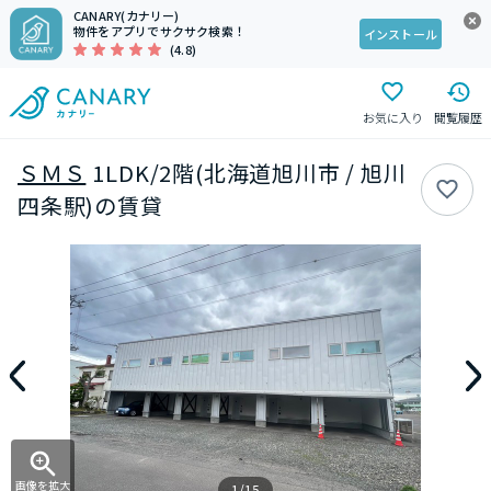
CANARY(カナリー)
物件をアプリでサクサク検索！
インストール
(4.8)
お気に入り
閲覧履歴
ＳＭＳ
1LDK/2階(北海道旭川市 / 旭川
四条駅)の賃貸
画像を拡大
1/15