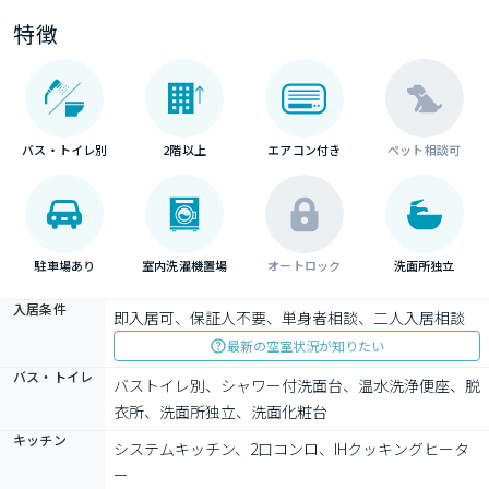
特徴
バス・トイレ別
2階以上
エアコン付き
ペット相談可
駐車場あり
室内洗濯機置場
オートロック
洗面所独立
入居条件
即入居可、保証人不要、単身者相談、二人入居相談
最新の空室状況が知りたい
バス・トイレ
バストイレ別、シャワー付洗面台、温水洗浄便座、脱
衣所、洗面所独立、洗面化粧台
キッチン
システムキッチン、2口コンロ、IHクッキングヒータ
ー