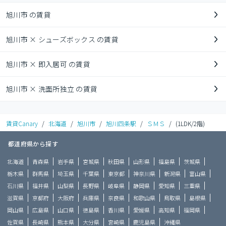
旭川市 の賃貸
旭川市 × シューズボックス の賃貸
旭川市 × 即入居可 の賃貸
旭川市 × 洗面所独立 の賃貸
賃貸Canary
/
北海道
/
旭川市
/
旭川四条駅
/
ＳＭＳ
/
(1LDK/2階)
都道府県から探す
北海道
青森県
岩手県
宮城県
秋田県
山形県
福島県
茨城県
栃木県
群馬県
埼玉県
千葉県
東京都
神奈川県
新潟県
富山県
石川県
福井県
山梨県
長野県
岐阜県
静岡県
愛知県
三重県
滋賀県
京都府
大阪府
兵庫県
奈良県
和歌山県
鳥取県
島根県
岡山県
広島県
山口県
徳島県
香川県
愛媛県
高知県
福岡県
佐賀県
長崎県
熊本県
大分県
宮崎県
鹿児島県
沖縄県