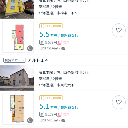
石北本線 / 旭川四条駅 徒歩30分
築20年
/
2階建
北海道旭川市神楽二条９
5.5
万円
/
管理費
なし
5.5万円
無料
敷
礼
1LDK
/
51.67㎡
/
2階
アルト１４
賃貸アパート
石北本線 / 旭川四条駅 徒歩37分
築20年
/
2階建
北海道旭川市東光六条３
5.1
万円
/
管理費
なし
5.1万円
無料
敷
礼
1LDK
/
47.18㎡
/
2階