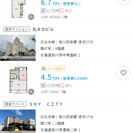
6.7
万円
/
管理費
なし
6.7万円
無料
敷
礼
1LDK
/
46.82㎡
/
2階
丸タカビル
賃貸マンション
石北本線 / 旭川四条駅 徒歩27分
築47年
/
6階建
北海道旭川市中常盤町１
4.5
万円
/
管理費
3,000円
4.5万円
無料
敷
礼
1LDK
/
54.6㎡
/
5階
ＳＫＹ ＣＩＴＹ
賃貸アパート
石北本線 / 旭川四条駅 徒歩17分
築17年
/
2階建
北海道旭川市豊岡二条１