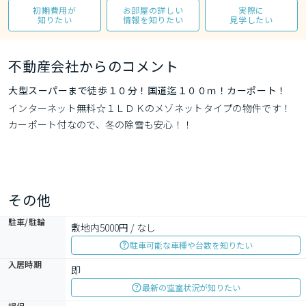
初期費用が
お部屋の詳しい
実際に
知りたい
情報を知りたい
見学したい
不動産会社からのコメント
大型スーパーまで徒歩１０分！国道迄１００ｍ！カーポート！
インターネット無料☆１ＬＤＫのメゾネットタイプの物件です！
カーポート付なので、冬の除雪も安心！！
その他
駐車/駐輪
敷地内5000円 / なし
駐車可能な車種や台数を知りたい
入居時期
即
最新の空室状況が知りたい