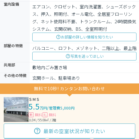
室内設備
エアコン、クロゼット、室内洗濯置、シューズボック
ス、押入、照明付、オール電化、全居室フローリン
グ、ネット使用料不要、トランクルーム、24時間換気
システム、玄関収納、BS、全室照明付
お部屋の詳しい情報を知りたい
部屋の特徴
バルコニー、ロフト、メゾネット、二階以上、最上階
写真を送ってほしい
共用部
敷地内ごみ置き場
その他の特徴
玄関ホール、駐車場あり
無料で10秒! カンタンお問い合わせ
ＳＭＳ
5.5
万円
/
管理費5,000円
無料
無料
敷
礼
1LDK / 55.08㎡ / 2階
最新の空室状況が知りたい