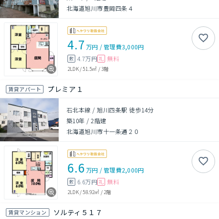
北海道旭川市豊岡四条４
4.7
万円
/
管理費
3,000円
4.7万円
無料
敷
礼
2LDK
/
51.5㎡
/
3階
プレミア１
賃貸アパート
石北本線 / 旭川四条駅 徒歩14分
築10年
/
2階建
北海道旭川市十一条通２０
6.6
万円
/
管理費
2,000円
6.6万円
無料
敷
礼
2LDK
/
58.92㎡
/
2階
ソルティ５１７
賃貸マンション