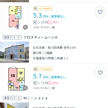
5.3
万円
/
管理費
なし
5.3万円
無料
敷
礼
1LDK
/
45.47㎡
/
2階
フロスティームーンＡ
賃貸アパート
石北本線 / 旭川四条駅 徒歩15分
築20年
/
2階建
北海道旭川市南二条通２１
5.7
万円
/
管理費
なし
5.7万円
無料
敷
礼
1LDK
/
45.36㎡
/
2階
Ｍｉ－ｃａｓａ
賃貸アパート