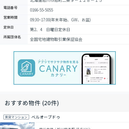
北海道旭川市旭町二条９－１２８－１５
電話番号
0166-55-5055
営業時間
09:30~17:00(年末年始、GW、お盆)
定休日
第2、4　日曜日定休日
所属団体名
全国宅地建物取引業保証協会
おすすめ物件 (20件)
ベルオーブドゥ
賃貸マンション