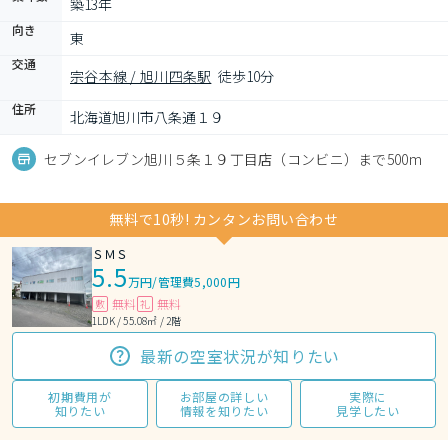
築13年
向き
東
交通
宗谷本線 / 旭川四条駅
徒歩10分
住所
北海道旭川市八条通１９
セブンイレブン旭川５条１９丁目店（コンビニ）まで500m
無料で10秒! カンタンお問い合わせ
ＳＭＳ
5.5
万円
/
管理費5,000円
無料
無料
敷
礼
1LDK / 55.08㎡ / 2階
最新の空室状況が知りたい
初期費用が
お部屋の詳しい
実際に
知りたい
情報を知りたい
見学したい