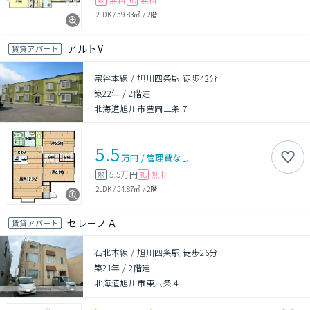
2LDK
/
59.83㎡
/
2階
アルトV
賃貸アパート
宗谷本線 / 旭川四条駅 徒歩42分
築22年
/
2階建
北海道旭川市豊岡二条７
5.5
万円
/
管理費
なし
5.5万円
無料
敷
礼
2LDK
/
54.87㎡
/
2階
セレーノＡ
賃貸アパート
石北本線 / 旭川四条駅 徒歩26分
築21年
/
2階建
北海道旭川市東六条４