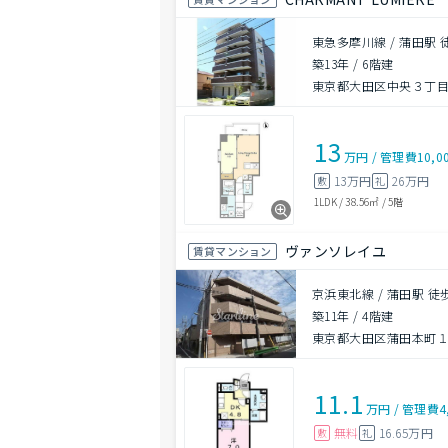
東急多摩川線 / 蒲田駅 
築13年
/
6階建
東京都大田区中央３丁目2
13
万円
/
管理費
10,0
13万円
26万円
敷
礼
1LDK
/
38.56㎡
/
5階
ヴァンソレイユ
賃貸マンション
京浜東北線 / 蒲田駅 徒
築11年
/
4階建
東京都大田区蒲田本町１丁
11.1
万円
/
管理費
4
無料
16.65万円
敷
礼