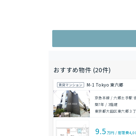
おすすめ物件 (20件)
M-1 Tokyo 東六郷
賃貸マンション
京急本線 / 六郷土手駅 
築7年
/
3階建
東京都大田区東六郷３
9.5
万円
/
管理費
4,0