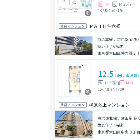
無料
14.25万円
敷
礼
1K
/
32.01㎡
/
1階
ＰＡＴＨ仲六郷
賃貸マンション
京急本線 / 雑色駅 徒歩
築37年
/
6階建
東京都大田区仲六郷３
12.5
万円
/
管理費
1
12.5万円
無料
敷
礼
1DK
/
31.87㎡
/
5階
柳原池上マンション
賃貸マンション
京浜東北線 / 蒲田駅 徒
築19年
/
7階建
東京都大田区中央８丁