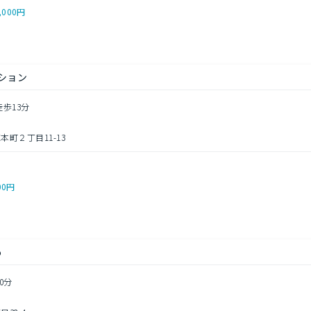
,000円
ション
徒歩13分
町２丁目11-13
00円
ｏ
0分