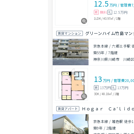
12.5
万円
/
管理費
7
無料
12.5万円
敷
礼
1LDK
/
40.97㎡
/
1階
グリーンハイム竹島マン
賃貸マンション
京急本線 / 六郷土手駅 
築55年
/
7階建
神奈川県川崎市 川崎区本
13
万円
/
管理費
20,0
13万円
13万円
敷
礼
3DK
/
48.18㎡
/
1階
Ｈｏｇａｒ Ｃａ′ｌｉｄ
賃貸アパート
京急本線 / 雑色駅 徒歩1
築9年
/
2階建