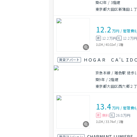
築42年
/
3階建
東京都大田区新蒲田１
12.2
万円
/
管理費
8
12.2万円
12.2万
敷
礼
1LDK
/
40.02㎡
/
1階
ＨＯＧＡＲ ＣＡ’ＬＩＤ
賃貸アパート
京急本線 / 雑色駅 徒歩1
築9年
/
2階建
東京都大田区西六郷２
13.4
万円
/
管理費
6
無料
26.8万円
敷
礼
1LDK
/
33.74㎡
/
1階
CHARMANT LUMIERE
賃貸マンション