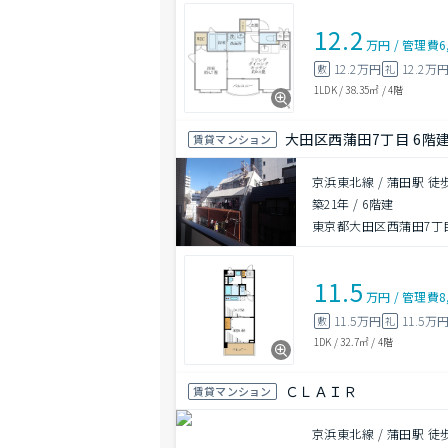
12.2
万円
/
管理費
6
12.2万円
12.2万
敷
礼
1LDK
/
38.35㎡
/
4階
大田区西蒲田7丁目 6階建 
賃貸マンション
京浜東北線 / 蒲田駅 徒
築21年
/
6階建
東京都大田区西蒲田7丁目
11.5
万円
/
管理費
8
11.5万円
11.5万
敷
礼
1DK
/
32.7㎡
/
4階
ＣＬＡＩＲ
賃貸マンション
京浜東北線 / 蒲田駅 徒