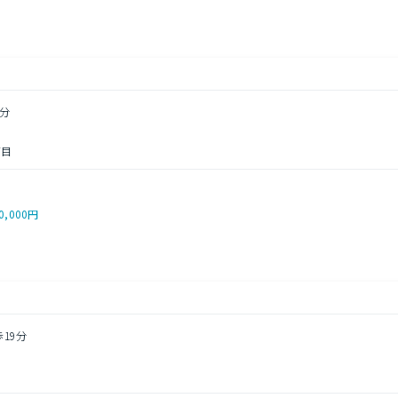
7分
丁目
0,000円
歩19分
目