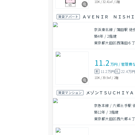
1DK
/
32.41㎡
/
1階
ＡＶＥＮＩＲ ＮＩＳＨ
賃貸アパート
京浜東北線 / 蒲田駅 徒
築4年
/
2階建
東京都大田区西蒲田６丁目
11.2
万円
/
管理費
11.2万円
22.4万
敷
礼
1DK
/
39.9㎡
/
2階
メゾンＴＳＵＣＨＩＹＡ
賃貸マンション
京急本線 / 六郷土手駅 
築12年
/
3階建
東京都大田区西六郷４丁目