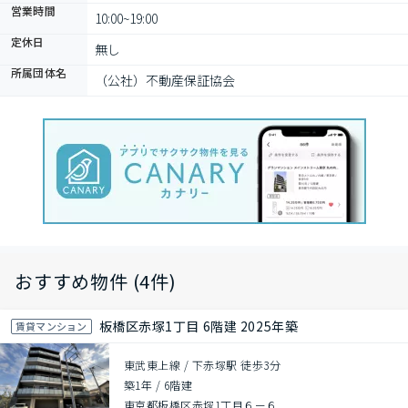
営業時間
10:00~19:00
定休日
無し
所属団体名
（公社）不動産保証協会
おすすめ物件 (4件)
板橋区赤塚1丁目 6階建 2025年築
賃貸マンション
東武東上線 / 下赤塚駅 徒歩3分
築1年
/
6階建
東京都板橋区赤塚1丁目６ー６