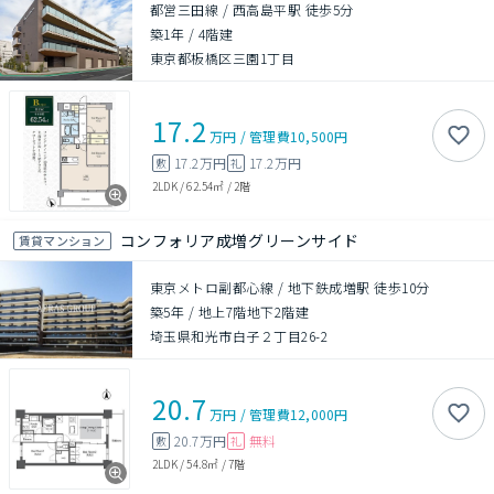
都営三田線 / 西高島平駅 徒歩5分
築1年
/
4階建
東京都板橋区三園1丁目
17.2
万円
/
管理費
10,500円
17.2万円
17.2万円
敷
礼
2LDK
/
62.54㎡
/
2階
コンフォリア成増グリーンサイド
賃貸マンション
東京メトロ副都心線 / 地下鉄成増駅 徒歩10分
築5年
/
地上7階地下2階建
埼玉県和光市白子２丁目26-2
20.7
万円
/
管理費
12,000円
20.7万円
無料
敷
礼
2LDK
/
54.8㎡
/
7階