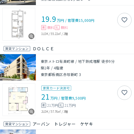
19.9
万円
/
管理費
15,000円
無料
無料
敷
礼
1LDK
/
55.22㎡
/
2階
ＤＯＬＣＥ
賃貸マンション
東京メトロ有楽町線 / 地下鉄成増駅 徒歩9分
築1年
/
4階建
東京都板橋区赤塚新町３
家賃カード決済可
21
万円
/
管理費
9,500円
21万円
21万円
敷
礼
2LDK
/
57.76㎡
/
3階
アーバン トレジャー ケヤキ
賃貸マンション