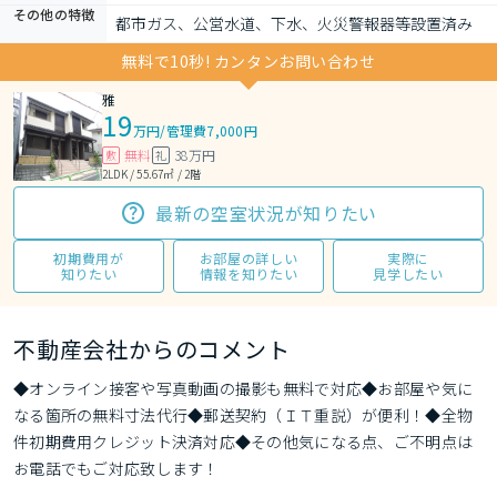
その他の特徴
都市ガス、公営水道、下水、火災警報器等設置済み
無料で10秒! カンタンお問い合わせ
雅
19
万円
/
管理費7,000円
無料
38万円
敷
礼
2LDK / 55.67㎡ / 2階
最新の空室状況が知りたい
初期費用が
お部屋の詳しい
実際に
知りたい
情報を知りたい
見学したい
不動産会社からのコメント
◆オンライン接客や写真動画の撮影も無料で対応◆お部屋や気に
なる箇所の無料寸法代行◆郵送契約（ＩＴ重説）が便利！◆全物
件初期費用クレジット決済対応◆その他気になる点、ご不明点は
お電話でもご対応致します！