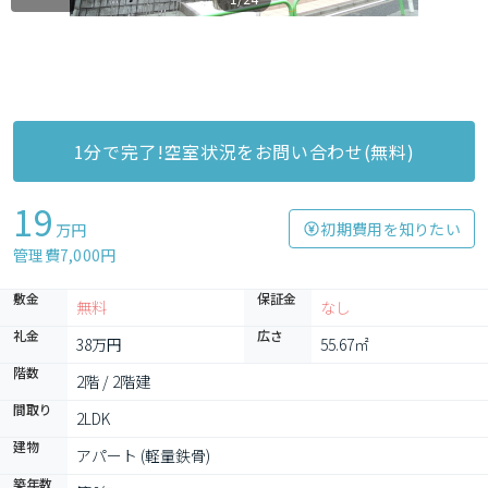
1分で完了!空室状況をお問い合わせ(無料)
19
初期費用を知りたい
万円
管理費7,000円
敷金
保証金
無料
なし
礼金
広さ
38万円
55.67㎡
階数
2階 / 2階建
間取り
2LDK
建物
アパート (軽量鉄骨)
築年数