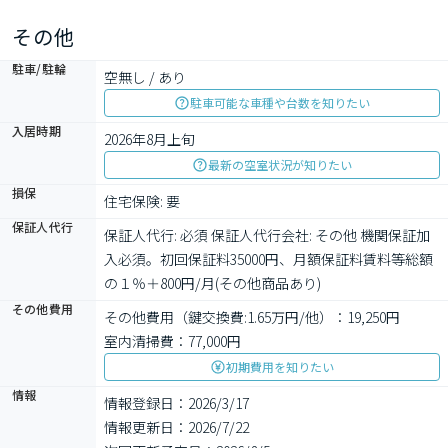
その他
駐車/駐輪
空無し / あり
駐車可能な車種や台数を知りたい
入居時期
2026年8月上旬
最新の空室状況が知りたい
損保
住宅保険: 要
保証人代行
保証人代行: 必須 保証人代行会社: その他 機関保証加
入必須。初回保証料35000円、月額保証料賃料等総額
の１％＋800円/月(その他商品あり)
その他費用
その他費用（鍵交換費:1.65万円/他）：19,250円
室内清掃費：77,000円
初期費用を知りたい
情報
情報登録日：2026/3/17
情報更新日：2026/7/22