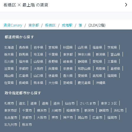
板橋区 × 最上階 の賃貸
賃貸Canary
/
東京都
/
板橋区
/
成増駅
/
雅
/
(2LDK/2階)
都道府県から探す
北海道
青森県
岩手県
宮城県
秋田県
山形県
福島県
茨城県
栃木県
群馬県
埼玉県
千葉県
東京都
神奈川県
新潟県
富山県
石川県
福井県
山梨県
長野県
岐阜県
静岡県
愛知県
三重県
滋賀県
京都府
大阪府
兵庫県
奈良県
和歌山県
鳥取県
島根県
岡山県
広島県
山口県
徳島県
香川県
愛媛県
高知県
福岡県
佐賀県
長崎県
熊本県
大分県
宮崎県
鹿児島県
沖縄県
政令指定都市から探す
札幌市
道北
道東
道南
道央
仙台市
さいたま市
東京２３区
東京市部
千葉市
横浜市
川崎市
相模原市
新潟市
静岡市
浜松市
名古屋市
京都市
大阪市
堺市
神戸市
岡山市
広島市
福岡市
北九州市
熊本市