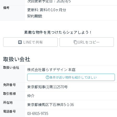
次回更新予定日：2026/8/5
備考
更新料: 賃料の1.0ヶ月分

契約期間: 
素敵な物件を見つけたらシェアしよう！
LINEで共有
URLをコピー
取扱い会社
取扱い会社
株式会社暮らすデザイン 本店
条件が近い物件も紹介してほしい
免許番号
東京都知事(1)第112570号
取引態様
仲介
所在地
東京都練馬区下石神井5-1-36
電話番号
03-6915-9735