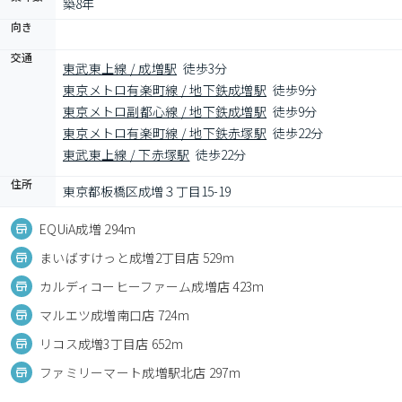
築8年
向き
交通
東武東上線 / 成増駅
徒歩3分
東京メトロ有楽町線 / 地下鉄成増駅
徒歩9分
東京メトロ副都心線 / 地下鉄成増駅
徒歩9分
東京メトロ有楽町線 / 地下鉄赤塚駅
徒歩22分
東武東上線 / 下赤塚駅
徒歩22分
住所
東京都板橋区成増３丁目15-19
EQUiA成増 294m
まいばすけっと成増2丁目店 529m
カルディコーヒーファーム成増店 423m
マルエツ成増南口店 724m
リコス成増3丁目店 652m
ファミリーマート成増駅北店 297m