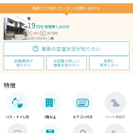
無料で10秒! カンタンお問い合わせ
雅
19
万円
/
管理費7,000円
無料
38万円
敷
礼
2LDK / 55.67㎡ / 2階
最新の空室状況が知りたい
初期費用が
お部屋の詳しい
実際に
知りたい
情報を知りたい
見学したい
特徴
バス・トイレ別
2階以上
エアコン付き
ペット相談可