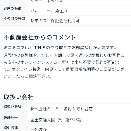
シューズボックス
部屋の特徴
バルコニー、角住戸
その他の特徴
都市ガス、保証会社利用可
不動産会社からのコメント
ミニミニではＬＩＮＥのやり取りでお部屋探しが可能です。
遠隔地のお客様や、忙しく店舗まで足を運ぶのが難しいお客様に
も安心のオンラインシステム。弊社は来店不要で契約が可能で
す。オンライン接客・内見・ＩＴ重要事項説明等のご要望がござ
いましたらご相談下さい。
取扱い会社
取扱い会社
株式会社ミニミニ城北 ときわ台店
免許番号
国土交通大臣（5）第6346号
取引態様
一般媒介