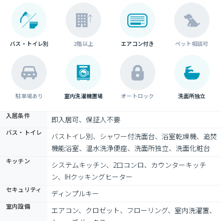
バス・トイレ別
2階以上
エアコン付き
ペット相談可
駐車場あり
室内洗濯機置場
オートロック
洗面所独立
入居条件
即入居可、保証人不要
バス・トイレ
バストイレ別、シャワー付洗面台、浴室乾燥機、追焚
機能浴室、温水洗浄便座、洗面所独立、洗面化粧台
キッチン
システムキッチン、2口コンロ、カウンターキッチ
ン、IHクッキングヒーター
セキュリティ
ディンプルキー
室内設備
エアコン、クロゼット、フローリング、室内洗濯置、