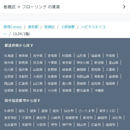
板橋区 × フローリング の賃貸
賃貸Canary
/
東京都
/
板橋区
/
上板橋駅
/
ハピネスエイコ
ー
/
(1LDK/1階)
都道府県から探す
北海道
青森県
岩手県
宮城県
秋田県
山形県
福島県
茨城県
栃木県
群馬県
埼玉県
千葉県
東京都
神奈川県
新潟県
富山県
石川県
福井県
山梨県
長野県
岐阜県
静岡県
愛知県
三重県
滋賀県
京都府
大阪府
兵庫県
奈良県
和歌山県
鳥取県
島根県
岡山県
広島県
山口県
徳島県
香川県
愛媛県
高知県
福岡県
佐賀県
長崎県
熊本県
大分県
宮崎県
鹿児島県
沖縄県
政令指定都市から探す
札幌市
道北
道東
道南
道央
仙台市
さいたま市
東京２３区
東京市部
千葉市
横浜市
川崎市
相模原市
新潟市
静岡市
浜松市
名古屋市
京都市
大阪市
堺市
神戸市
岡山市
広島市
福岡市