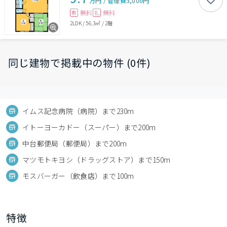
万円
/
管理費
3,000円
無料
無料
敷
礼
2LDK
/
56.3㎡
/
2階
同じ建物で掲載中の物件 (0件)
イムス記念病院（病院）まで230m
イトーヨーカドー（スーパー）まで200m
中台郵便局（郵便局）まで200m
マツモトキヨシ（ドラッグストア）まで150m
モスバーガー（飲食店）まで100m
特徴