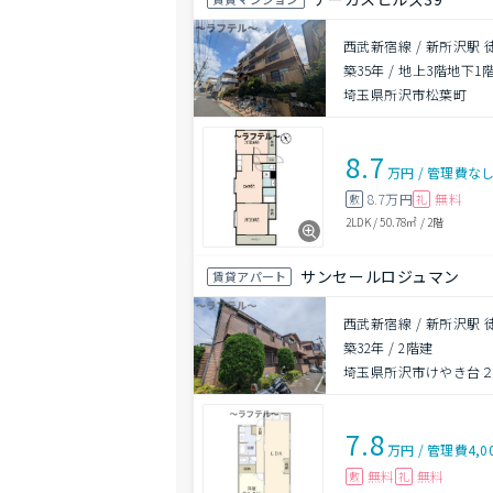
西武新宿線 / 新所沢駅 
築35年
/
地上3階地下1
埼玉県所沢市松葉町
8.7
万円
/
管理費
な
8.7万円
無料
敷
礼
2LDK
/
50.78㎡
/
2階
サンセールロジュマン
賃貸アパート
西武新宿線 / 新所沢駅 
築32年
/
2階建
埼玉県所沢市けやき台２丁
7.8
万円
/
管理費
4,0
無料
無料
敷
礼