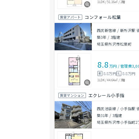
1LDK
/
51.16㎡
/
2階
コンフォール松葉
賃貸アパート
西武新宿線 / 新所沢駅 
築3年
/
3階建
埼玉県所沢市松葉町
8.8
万円
/
管理費
3,0
8.8万円
8.8万円
敷
礼
1LDK
/
44.64㎡
/
3階
エクレール小手指
賃貸マンション
西武池袋線 / 小手指駅 
築31年
/
3階建
埼玉県所沢市小手指町2