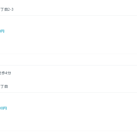
目2-3
0円
徒歩4分
３丁目
00円