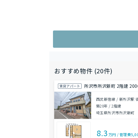
おすすめ物件 (20件)
所沢市所沢新町 2階建 20
賃貸アパート
西武新宿線 / 新所沢駅 
築20年
/
2階建
埼玉県所沢市所沢新町
8.3
万円
/
管理費
5,0