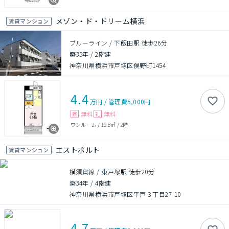
メゾン・ド・ドリーム横浜
賃貸マンション
ブルーライン / 下飯田駅 徒歩26分
築35年
/
2階建
神奈川県横浜市戸塚区俣野町1454
4.4
万円
/
管理費
5,000円
無料
無料
敷
礼
ワンルーム
/
19.8㎡
/
2階
エストポルト
賃貸マンション
横須賀線 / 東戸塚駅 徒歩20分
築34年
/
4階建
神奈川県横浜市戸塚区平戸３丁目27-10
4.7