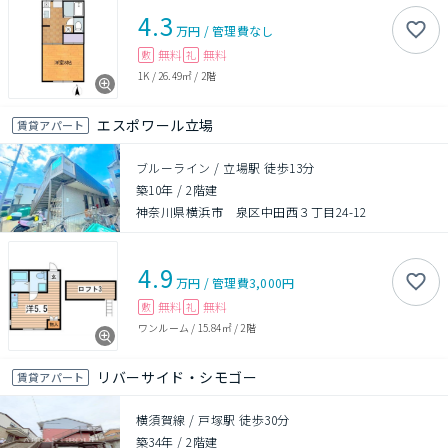
4.3
万円
/
管理費
なし
無料
無料
敷
礼
1K
/
26.49㎡
/
2階
エスポワール立場
賃貸アパート
ブルーライン / 立場駅 徒歩13分
築10年
/
2階建
神奈川県横浜市 泉区中田西３丁目24-12
4.9
万円
/
管理費
3,000円
無料
無料
敷
礼
ワンルーム
/
15.84㎡
/
2階
リバーサイド・シモゴー
賃貸アパート
横須賀線 / 戸塚駅 徒歩30分
築34年
/
2階建