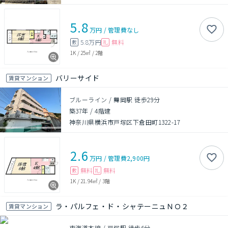
5.8
万円
/
管理費
なし
5.8万円
無料
敷
礼
1K
/
25㎡
/
2階
バリーサイド
賃貸マンション
ブルーライン / 舞岡駅 徒歩29分
築37年
/
4階建
神奈川県横浜市戸塚区下倉田町1322-17
2.6
万円
/
管理費
2,900円
無料
無料
敷
礼
1K
/
21.94㎡
/
3階
ラ・パルフェ・ド・シャテーニュＮＯ２
賃貸マンション
東海道本線 / 戸塚駅 徒歩6分