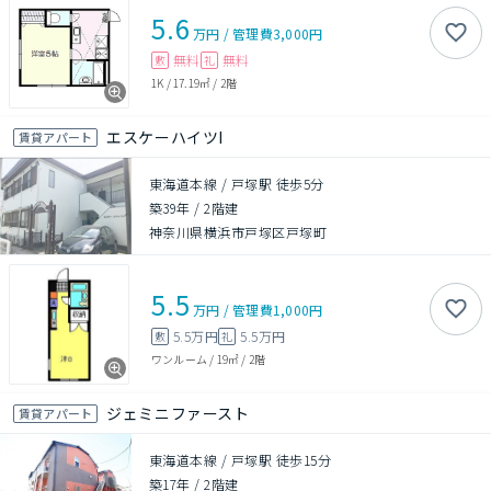
5.6
万円
/
管理費
3,000円
無料
無料
敷
礼
1K
/
17.19㎡
/
2階
エスケーハイツI
賃貸アパート
東海道本線 / 戸塚駅 徒歩5分
築39年
/
2階建
神奈川県横浜市戸塚区戸塚町
5.5
万円
/
管理費
1,000円
5.5万円
5.5万円
敷
礼
ワンルーム
/
19㎡
/
2階
ジェミニファースト
賃貸アパート
東海道本線 / 戸塚駅 徒歩15分
築17年
/
2階建