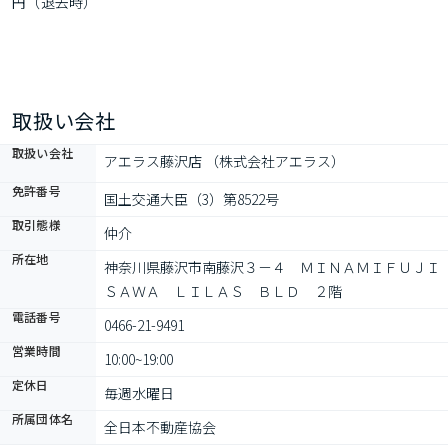
円（退去時）
取扱い会社
取扱い会社
アエラス藤沢店 （株式会社アエラス）
免許番号
国土交通大臣（3）第8522号
取引態様
仲介
所在地
神奈川県藤沢市南藤沢３－４　ＭＩＮＡＭＩＦＵＪＩ
ＳＡＷＡ　ＬＩＬＡＳ　ＢＬＤ　２階
電話番号
0466-21-9491
営業時間
10:00~19:00
定休日
毎週水曜日
所属団体名
全日本不動産協会