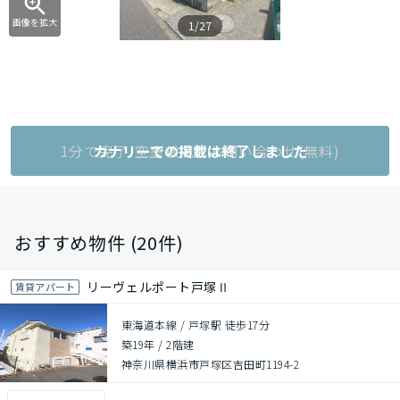
画像を拡大
1/27
1分で完了!空室状況をお問い合わせ(無料)
カナリーでの掲載は終了しました
おすすめ物件 (20件)
リーヴェルポート戸塚Ⅱ
賃貸アパート
東海道本線 / 戸塚駅 徒歩17分
築19年
/
2階建
神奈川県横浜市戸塚区吉田町1194-2