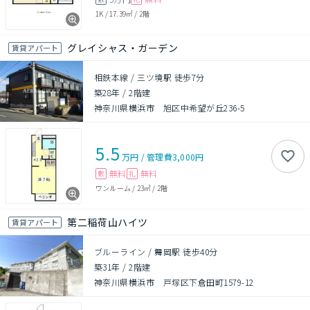
1K
/
17.39㎡
/
2階
グレイシャス・ガーデン
賃貸アパート
相鉄本線 / 三ツ境駅 徒歩7分
築28年
/
2階建
神奈川県横浜市 旭区中希望が丘236-5
5.5
万円
/
管理費
3,000円
無料
無料
敷
礼
ワンルーム
/
23㎡
/
2階
第二稲荷山ハイツ
賃貸アパート
ブルーライン / 舞岡駅 徒歩40分
築31年
/
2階建
神奈川県横浜市 戸塚区下倉田町1579-12