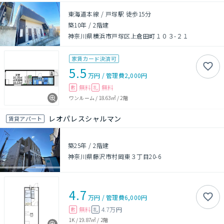
東海道本線 / 戸塚駅 徒歩15分
築10年
/
2階建
神奈川県横浜市戸塚区上倉田町１０３-２１
家賃カード決済可
5.5
万円
/
管理費
2,000円
無料
無料
敷
礼
ワンルーム
/
18.63㎡
/
2階
レオパレスシャルマン
賃貸アパート
築25年
/
2階建
神奈川県藤沢市村岡東３丁目20-6
4.7
万円
/
管理費
6,000円
無料
4.7万円
敷
礼
1K
/
19.87㎡
/
2階