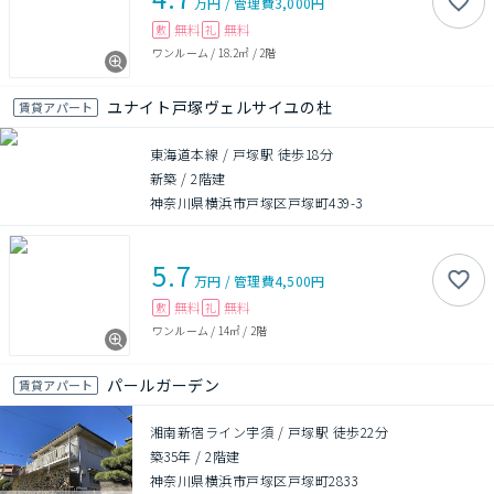
万円
/
管理費
3,000円
無料
無料
敷
礼
ワンルーム
/
18.2㎡
/
2階
ユナイト戸塚ヴェルサイユの杜
賃貸アパート
東海道本線 / 戸塚駅 徒歩18分
新築
/
2階建
神奈川県横浜市戸塚区戸塚町439-3
5.7
万円
/
管理費
4,500円
無料
無料
敷
礼
ワンルーム
/
14㎡
/
2階
パールガーデン
賃貸アパート
湘南新宿ライン宇須 / 戸塚駅 徒歩22分
築35年
/
2階建
神奈川県横浜市戸塚区戸塚町2833