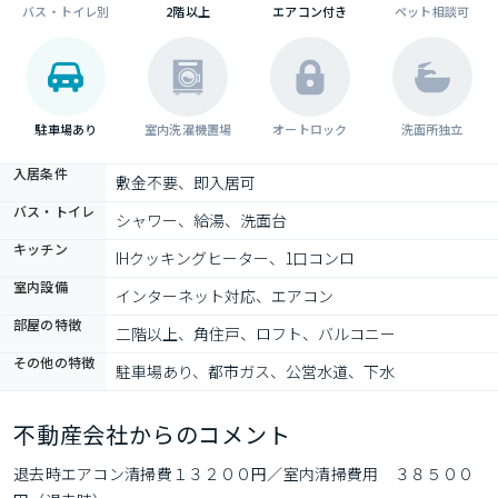
バス・トイレ別
2階以上
エアコン付き
ペット相談可
駐車場あり
室内洗濯機置場
オートロック
洗面所独立
入居条件
敷金不要、即入居可
バス・トイレ
シャワー、給湯、洗面台
キッチン
IHクッキングヒーター、1口コンロ
室内設備
インターネット対応、エアコン
部屋の特徴
二階以上、角住戸、ロフト、バルコニー
その他の特徴
駐車場あり、都市ガス、公営水道、下水
不動産会社からのコメント
退去時エアコン清掃費１３２００円／室内清掃費用　３８５００