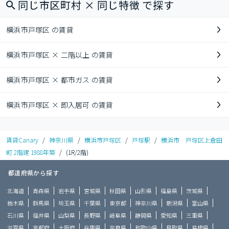
同じ市区町村 × 同じ特徴 で探す
横浜市戸塚区 の賃貸
横浜市戸塚区 × 二階以上 の賃貸
横浜市戸塚区 × 都市ガス の賃貸
横浜市戸塚区 × 即入居可 の賃貸
賃貸Canary
/
神奈川県
/
横浜市戸塚区
/
戸塚駅
/
横浜市 戸塚区上倉田
町 2階建 1988年築
/
(1R/2階)
都道府県から探す
北海道
青森県
岩手県
宮城県
秋田県
山形県
福島県
茨城県
栃木県
群馬県
埼玉県
千葉県
東京都
神奈川県
新潟県
富山県
石川県
福井県
山梨県
長野県
岐阜県
静岡県
愛知県
三重県
滋賀県
京都府
大阪府
兵庫県
奈良県
和歌山県
鳥取県
島根県