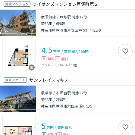
ライオンズマンション戸塚町第２
賃貸マンション
横須賀線 / 戸塚駅 徒歩17分
築38年
/
6階建
神奈川県横浜市戸塚区戸塚町4411-9
4.5
万円
/
管理費
2,000円
無料
無料
敷
礼
ワンルーム
/
16.09㎡
/
3階
サンプレイスマキノ
賃貸アパート
根岸線 / 本郷台駅 徒歩27分
築38年
/
2階建
神奈川県横浜市栄区長沼町595
5
万円
/
管理費
なし
5万円
無料
敷
礼