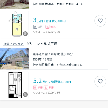
神奈川県横浜市 戸塚区戸塚町949-4
3
万円
/
管理費
2,000円
3万円
無料
敷
礼
ワンルーム
/
17.3㎡
/
2階
グリーンヒルズ戸塚
賃貸マンション
東海道本線 / 戸塚駅 徒歩18分
築34年
/
6階建
神奈川県横浜市 戸塚区上倉田町112
5.2
万円
/
管理費
3,000円
無料
無料
敷
礼
ワンルーム
/
10.5㎡
/
4階