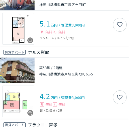
神奈川県横浜市戸塚区吉田町
5.1
万円
/
管理費
3,000円
無料
無料
敷
礼
ワンルーム
/
16.57㎡
/
2階
ホルス影取
賃貸アパート
築38年
/
2階建
神奈川県横浜市戸塚区影取町61-5
4.2
万円
/
管理費
3,000円
無料
無料
敷
礼
1K
/
20.91㎡
/
2階
ブラウニー戸塚
賃貸アパート