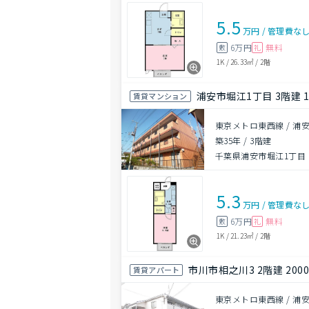
5.5
万円
/
管理費
な
6万円
無料
敷
礼
1K
/
26.33㎡
/
2階
浦安市堀江1丁目 3階建 1
賃貸マンション
東京メトロ東西線 / 浦安
築35年
/
3階建
千葉県浦安市堀江1丁目
5.3
万円
/
管理費
な
6万円
無料
敷
礼
1K
/
21.23㎡
/
2階
市川市相之川3 2階建 200
賃貸アパート
東京メトロ東西線 / 浦安