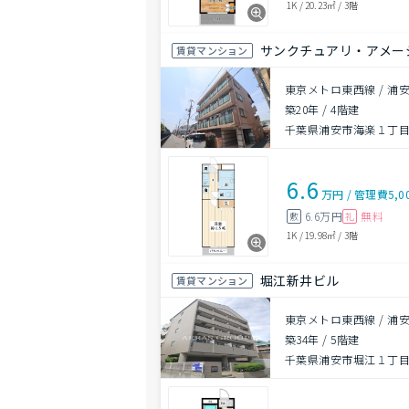
1K
/
20.23㎡
/
3階
サンクチュアリ・アメー
賃貸マンション
東京メトロ東西線 / 浦安
築20年
/
4階建
千葉県浦安市海楽１丁目
6.6
万円
/
管理費
5,0
6.6万円
無料
敷
礼
1K
/
19.98㎡
/
3階
堀江新井ビル
賃貸マンション
東京メトロ東西線 / 浦安
築34年
/
5階建
千葉県浦安市堀江１丁目3