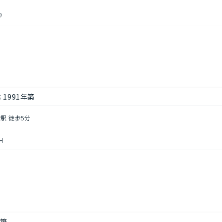
9
1991年築
駅 徒歩5分
目
年築