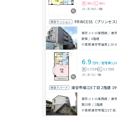
無料
無料
敷
礼
1K
/
20.54㎡
/
4階
PRINCESS（プリンセス
賃貸マンション
東京メトロ東西線 / 浦安
新築
/
4階建
千葉県浦安市猫実1-20-4
6.9
万円
/
管理費
3,0
6.9万円
6.9万円
敷
礼
1K
/
26.7㎡
/
3階
浦安市堀江6丁目 2階建 19
賃貸アパート
東京メトロ東西線 / 浦安
築35年
/
2階建
千葉県浦安市堀江6丁目