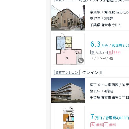
京葉線 / 舞浜駅 徒歩38
築17年
/
2階建
千葉県浦安市今川3
6.3
万円
/
管理費
3,0
6.3万円
無料
敷
礼
1K
/
19.58㎡
/
2階
クレインⅢ
賃貸マンション
東京メトロ東西線 / 浦安
築15年
/
4階建
千葉県浦安市猫実２丁目2
7
万円
/
管理費
4,000
無料
無料
敷
礼