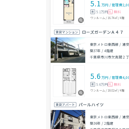
5.1
万円
/
管理費
2,0
5.1万円
無料
敷
礼
ワンルーム
/
16.74㎡
/
4階
ローズガーデンＡ４７
賃貸マンション
東京メトロ東西線 / 浦安
築37年
/
4階建
千葉県市川市欠真間２丁目
5.6
万円
/
管理費
4,0
5.6万円
無料
敷
礼
ワンルーム
/
18.02㎡
/
4階
パールハイツ
賃貸アパート
東京メトロ東西線 / 浦安
築36年
/
2階建