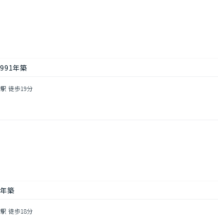
し
991年築
駅 徒歩19分
し
0年築
駅 徒歩18分