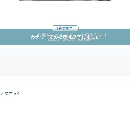
1分で完了!
お部屋について詳しく知りたい !
カナリーでの掲載は終了しました
見学希望・空室確認・初期費用など
駅 徒歩19分
目
円