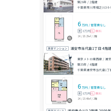
築26年
/
2階建
千葉県市川市相之川3-9-
6
万円
/
管理費
なし
6万円
無料
敷
礼
1K
/
20.29㎡
/
2階
浦安市当代島1丁目 4階建 
賃貸マンション
東京メトロ東西線 / 浦安
築35年
/
4階建
千葉県浦安市当代島1丁
6
万円
/
管理費
なし
6万円
無料
敷
礼
1K
/
23.48㎡
/
2階
浦安市今川3 2階建 2009
賃貸アパート