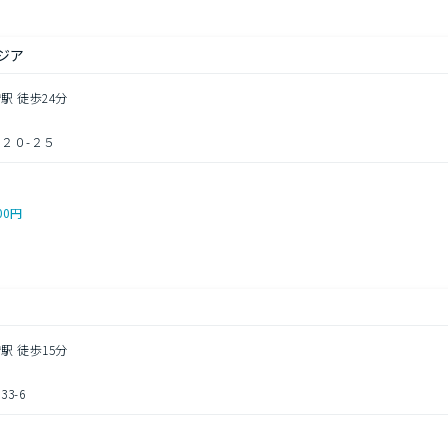
ジア
駅 徒歩24分
２０-２５
00円
駅 徒歩15分
3-6