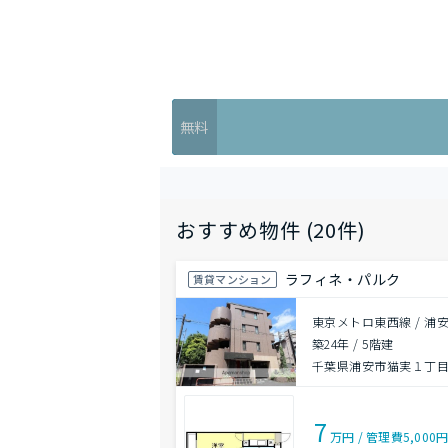
無料
おすすめ物件 (20件)
ラフィネ・パルク
賃貸マンション
東京メトロ東西線 / 浦安
築24年
/
5階建
千葉県浦安市猫実１丁
7
万円
/
管理費
5,000