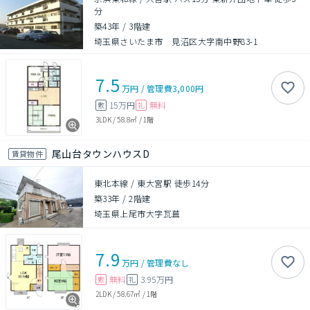
分
築43年
/
3階建
埼玉県さいたま市 見沼区大字南中野83-1
7.5
万円
/
管理費
3,000円
15万円
無料
敷
礼
3LDK
/
58.8㎡
/
1階
尾山台タウンハウスD
賃貸物件
東北本線 / 東大宮駅 徒歩14分
築33年
/
2階建
埼玉県上尾市大字瓦葺
7.9
万円
/
管理費
なし
無料
3.95万円
敷
礼
2LDK
/
58.67㎡
/
1階