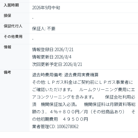
入居時期
2026年9月中旬
損保
-
保証代行人
保証人: 不要
その他費用
-
情報
情報登録日:
2026/7/21
情報更新日:
2026/8/4
次回更新予定日:
2026/8/21
備考
退去時費用備考: 退去費用実費精算

その他: ＬＰガス料金はご契約前にＬＰガス事業者に
ご確認いただけます。　ルームクリーニング費用にエ
アコンクリーニングを含みます。　　保証会社利用必
須　機関保証加入必須。　機関保証料は月額賃料等総
額の３．４％＋８００円／月（その他商品あり）　そ
の他初期費用　４９５００円

業者管理CD: 1006278062