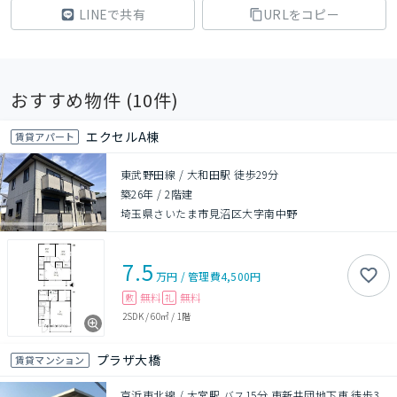
LINEで共有
URLをコピー
おすすめ物件 (
10
件)
エクセルA棟
賃貸アパート
東武野田線 / 大和田駅 徒歩29分
築26年
/
2階建
埼玉県さいたま市見沼区大字南中野
7.5
万円
/
管理費
4,500円
無料
無料
敷
礼
2SDK
/
60㎡
/
1階
プラザ大橋
賃貸マンション
京浜東北線 / 大宮駅 バス15分 東新井団地下車 徒歩3