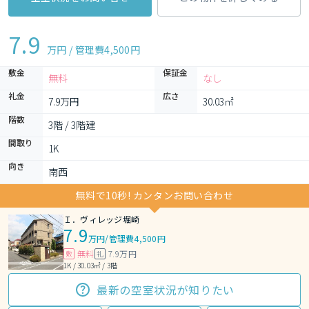
7.9
万円 / 管理費
4,500円
敷金
保証金
無料
なし
礼金
広さ
7.9万円
30.03㎡
階数
3階 / 3階建
間取り
1K 
向き
南西
無料で10秒! カンタンお問い合わせ
Ｉ．ヴィレッジ堀崎
7.9
万円
/
管理費4,500円
無料
7.9万円
敷
礼
1K / 30.03㎡ / 3階
最新の空室状況が知りたい