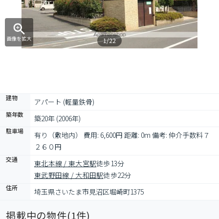
画像を拡大
1/22
建物
アパート (軽量鉄骨)
築年数
築20年 (2006年)
駐車場
有り（敷地内） 費用: 6,600円 距離: 0m 備考: 仲介手数料７
２６０円
交通
東北本線 / 東大宮駅
徒歩13分
東武野田線 / 大和田駅
徒歩22分
住所
埼玉県さいたま市見沼区堀崎町1375
掲載中の物件(
1
件)