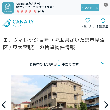
CANARY(カナリー)
物件をアプリでサクサク検索！
インストール
(4.8)
お気に入り
閲覧履歴
Ｉ．ヴィレッジ堀崎（埼玉県さいたま市見沼
区 / 東大宮駅） の賃貸物件情報
1
募集中のお部屋が
件あります