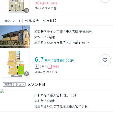
無料
無料
敷
礼
3DK
/
55.89㎡
/
1階
ベルメナージュK12
賃貸アパート
湘南新宿ライン宇須 / 東大宮駅 徒歩20分
築24年
/
2階建
埼玉県さいたま市見沼区丸ヶ崎町36-17
6.7
万円
/
管理費
3,000円
9万円
無料
敷
礼
2LDK
/
55.89㎡
/
1階
メゾンドM
賃貸マンション
東北本線 / 東大宮駅 徒歩13分
築37年
/
3階建
埼玉県さいたま市見沼区東大宮７丁目