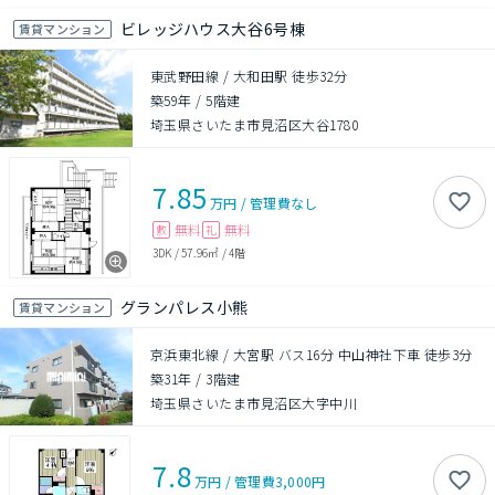
ビレッジハウス大谷6号棟
賃貸マンション
東武野田線 / 大和田駅 徒歩32分
築59年
/
5階建
埼玉県さいたま市見沼区大谷1780
7.85
万円
/
管理費
なし
無料
無料
敷
礼
3DK
/
57.96㎡
/
4階
グランパレス小熊
賃貸マンション
京浜東北線 / 大宮駅 バス16分 中山神社下車 徒歩3分
築31年
/
3階建
埼玉県さいたま市見沼区大字中川
7.8
万円
/
管理費
3,000円