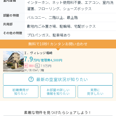
室内設備
インターホン、ネット使用料不要、エアコン、室内洗
濯置、フローリング、シューズボックス
部屋の特徴
バルコニー、二階以上、最上階
共用部
敷地内ごみ置き場、駐輪場、宅配ボックス
その他の特徴
プロパンガス、駐車場あり
無料で10秒! カンタンお問い合わせ
Ｉ．ヴィレッジ堀崎
7.9
万円
/
管理費4,500円
無料
7.9万円
敷
礼
1K / 30.03㎡ / 3階
最新の空室状況が知りたい
初期費用が
お部屋の詳しい
実際に
知りたい
情報を知りたい
見学したい
素敵な物件を見つけたらシェアしよう！