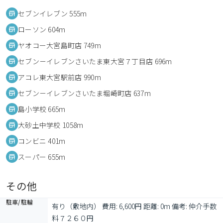
セブンイレブン 555m
ローソン 604m
ヤオコー大宮島町店 749m
セブン－イレブンさいたま東大宮７丁目店 696m
アコレ東大宮駅前店 990m
セブン－イレブンさいたま堀崎町店 637m
島小学校 665m
大砂土中学校 1058m
コンビニ 401m
スーパー 655m
その他
駐車/駐輪
有り（敷地内） 費用: 6,600円 距離: 0m 備考: 仲介手数
料７２６０円