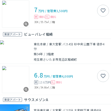
7
万円
/
管理費
3,500円
無料
無料
敷
礼
3DK
/
55.75㎡
/
3階
ビューバレイ堀崎
賃貸アパート
東北本線 / 東大宮駅 バス4分 砂中央公園下車 徒歩4
分
築34年
/
3階建
埼玉県さいたま市見沼区堀崎町
6.8
万円
/
管理費
4,000円
13.6万円
無料
敷
礼
3DK
/
54.66㎡
/
2階
サウスメゾンA
賃貸アパート
京浜東北線 / 大宮駅 バス8分 大和田下車 徒歩6分