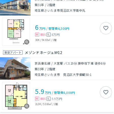
築31年
/
2階建
埼玉県さいたま市見沼区大字南中丸
6
万円
/
管理費
4,500円
無料
6万円
敷
礼
3DK
/
54.65㎡
/
1階
メゾンドネージュ№12
賃貸アパート
京浜東北線 / 大宮駅 バス19分 庚申塚下車 徒歩6分
築33年
/
2階建
埼玉県さいたま市 見沼区大字御蔵50-1
5.9
万円
/
管理費
8,000円
無料
5.9万円
敷
礼
2LDK
/
53.66㎡
/
1階