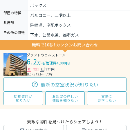
ボックス
部屋の特徴
バルコニー、二階以上
共用部
駐輪場、宅配ボックス
その他の特徴
下水、公営水道、都市ガス
無料で10秒! カンタンお問い合わせ
グランドウェルストーン
6.2
万円
/
管理費4,000円
無料
7万円
敷
礼
1LDK / 42.14㎡ / 3階
最新の空室状況が知りたい
初期費用が
お部屋の詳しい
実際に
知りたい
情報を知りたい
見学したい
素敵な物件を見つけたらシェアしよう！