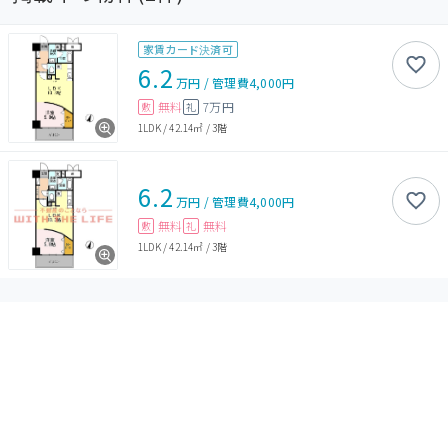
家賃カード決済可
6.2
万円
/
管理費
4,000円
無料
7万円
敷
礼
1LDK
/
42.14㎡
/
3階
6.2
万円
/
管理費
4,000円
無料
無料
敷
礼
1LDK
/
42.14㎡
/
3階