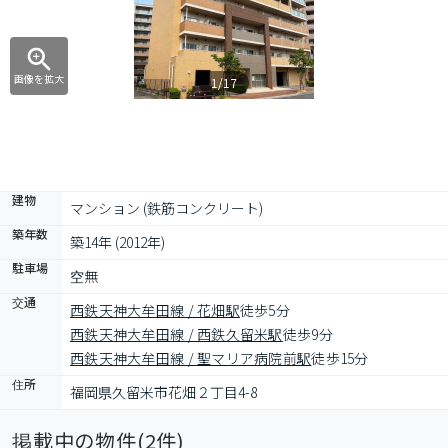
画像を拡大
1/17
建物
マンション (鉄筋コンクリート)
築年数
築14年 (2012年)
駐車場
空無
交通
西鉄天神大牟田線 / 花畑駅
徒歩5分
西鉄天神大牟田線 / 西鉄久留米駅
徒歩9分
西鉄天神大牟田線 / 聖マリア病院前駅
徒歩15分
住所
福岡県久留米市花畑２丁目4-8
掲載中の物件(
2
件)