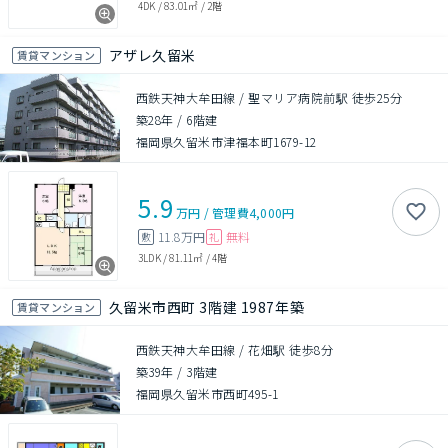
4DK
/
83.01㎡
/
2階
アザレ久留米
賃貸マンション
西鉄天神大牟田線 / 聖マリア病院前駅 徒歩25分
築28年
/
6階建
福岡県久留米市津福本町1679-12
5.9
万円
/
管理費
4,000円
11.8万円
無料
敷
礼
3LDK
/
81.11㎡
/
4階
久留米市西町 3階建 1987年築
賃貸マンション
西鉄天神大牟田線 / 花畑駅 徒歩8分
築39年
/
3階建
福岡県久留米市西町495-1