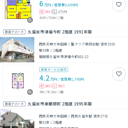
6
万円
/
管理費
3,000円
無料
6万円
敷
礼
4LDK
/
79.8㎡
/
2階
久留米市津福今町 2階建 1991年築
賃貸アパート
西鉄天神大牟田線 / 聖マリア病院前駅 徒歩20分
築35年
/
2階建
福岡県久留米市津福今町681-22
家賃カード決済可
4.2
万円
/
管理費
1,700円
無料
無料
敷
礼
3DK
/
78.25㎡
/
2階
久留米市東櫛原町 2階建 1995年築
賃貸アパート
西鉄天神大牟田線 / 西鉄久留米駅 徒歩27分
築31年
/
2階建