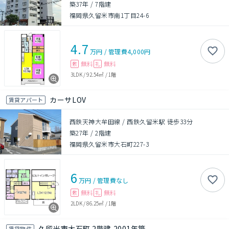
築37年
/
7階建
福岡県久留米市南1丁目24-6
4.7
万円
/
管理費
4,000円
無料
無料
敷
礼
3LDK
/
92.54㎡
/
1階
カーサLOV
賃貸アパート
西鉄天神大牟田線 / 西鉄久留米駅 徒歩33分
築27年
/
2階建
福岡県久留米市大石町227-3
6
万円
/
管理費
なし
無料
無料
敷
礼
2LDK
/
86.25㎡
/
1階
久留米市大石町 2階建 2001年築
賃貸物件