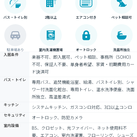
バス・トイレ別
2階以上
エアコン付き
ペット相談可
駐車場あり
室内洗濯機置場
オートロック
洗面所独立
入居条件
楽器不可、即入居可、ペット相談、事務所（SOHO）
不可、保証人不要、単身者希望、家賃・初期費用カー
ド決済可
バス・トイレ
専用バス、追焚機能浴室、給湯、バストイレ別、シャ
ワー付洗面化粧台、専用トイレ、温水洗浄便座、洗面
所独立、高温差湯式
キッチン
システムキッチン、ガスコンロ対応、3口以上コンロ
セキュリティ
オートロック、防犯カメラ
室内設備
BS、クロゼット、光ファイバー、ネット使用料不
要、エアコン、室内洗濯置、フローリング、シューズ