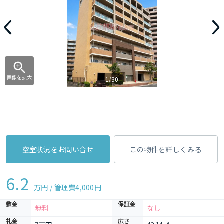
画像を拡大
1/30
空室状況をお問い合せ
この物件を詳しくみる
6.2
万円 / 管理費
4,000円
敷金
保証金
無料
なし
礼金
広さ