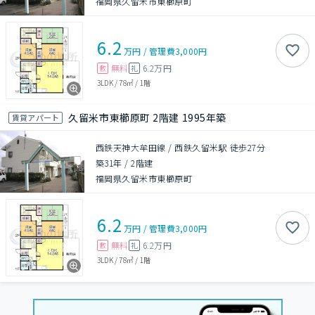
福岡県久留米市東櫛原町
6.2
万円
/
管理費
3,000円
無料
6.2万円
敷
礼
3LDK
/
78㎡
/
1階
久留米市東櫛原町 2階建 1995年築
賃貸アパート
西鉄天神大牟田線 / 西鉄久留米駅 徒歩27分
築31年
/
2階建
福岡県久留米市東櫛原町
6.2
万円
/
管理費
3,000円
無料
6.2万円
敷
礼
3LDK
/
78㎡
/
1階