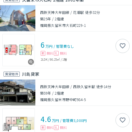
西鉄天神大牟田線 / 花畑駅 徒歩32分
築25年
/
2階建
福岡県久留米市大石町229-1
6
万円
/
管理費
なし
無料
無料
敷
礼
2LDK
/
86.25㎡
/
1階
川島貸家
賃貸物件
西鉄天神大牟田線 / 西鉄久留米駅 徒歩14分
築59年
/
2階建
福岡県久留米市野中町984-5
4.6
万円
/
管理費
3,000円
無料
無料
敷
礼