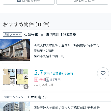
LINEで共有
URLをコピー
おすすめ物件 (
10
件)
久留米市白山町 2階建 1988年築
賃貸アパート
西鉄天神大牟田線 / 聖マリア病院前駅 徒歩26分
築38年
/
2階建
福岡県久留米市白山町
5.7
万円
/
管理費
5,000円
無料
5.7万円
敷
礼
3LDK
/
96㎡
/
1階
エサキ南ビル
賃貸マンション
西鉄天神大牟田線 / 聖マリア病院前駅 徒歩25分