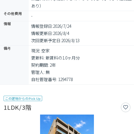
あり）　
その他費用
-
情報
情報登録日:
2026/7/24
情報更新日:
2026/8/4
次回更新予定日:
2026/8/13
備考
現況: 空家

更新料: 新賃料の1.0ヶ月分

契約期間: 2年

管理人: 無

自社管理番号: 1294778
この建物からのPick Up
1LDK/3階