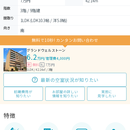
7万円
42.14㎡
階数
3階 / 9階建
間取り
1LDK (LDK10.3帖 / 洋5.8帖)
向き
南
無料で10秒! カンタンお問い合わせ
グランドウェルストーン
6.2
万円
/
管理費4,000円
無料
7万円
敷
礼
1LDK / 42.14㎡ / 3階
最新の空室状況が知りたい
初期費用が
お部屋の詳しい
実際に
知りたい
情報を知りたい
見学したい
特徴