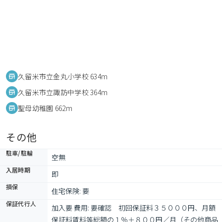
久留米市立金丸小学校 634m
久留米市立諏訪中学校 364m
聖母幼稚園 662m
その他
駐車/駐輪
空無
入居時期
即
損保
住宅保険: 要
保証代行人
加入要 費用: 要確認　初回保証料３５０００円、月額
保証料賃料等総額の１％＋８００円／月（その他商品