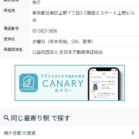
仲介
所在地
東京都台東区上野７丁目3-2 銀座エステート上野ビル 
4F
電話番号
03-5827-5656
定休日
水曜日（年末年始、GW、夏季）
所属団体名
公益社団法人 全日本不動産保証協会
同じ最寄り駅 で探す
南千住駅 の賃貸