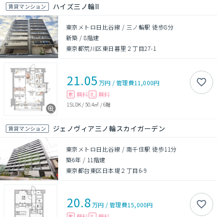
ハイズ三ノ輪II
賃貸マンション
東京メトロ日比谷線 / 三ノ輪駅 徒歩8分
新築
/
8階建
東京都荒川区東日暮里２丁目27-1
21.05
万円
/
管理費
11,000円
無料
無料
敷
礼
1SLDK
/
50.4㎡
/
6階
ジェノヴィア三ノ輪スカイガーデン
賃貸マンション
東京メトロ日比谷線 / 南千住駅 徒歩11分
築6年
/
11階建
東京都台東区日本堤２丁目6-9
20.8
万円
/
管理費
15,000円
無料
無料
敷
礼