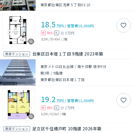
東京都台東区浅草５丁目63-10
18.5
万円
/
管理費
10,000円
無料
18.5万円
敷
礼
2LDK
/
50.45㎡
/
2階
台東区日本堤１丁目 9階建 2023年築
賃貸マンション
東京メトロ日比谷線 / 南千住駅 徒歩9分
築3年
/
9階建
東京都台東区日本堤１丁目
19.2
万円
/
管理費
11,000円
無料
19.2万円
敷
礼
1LDK
/
42.6㎡
/
4階
足立区千住橋戸町 10階建 2026年築
賃貸マンション