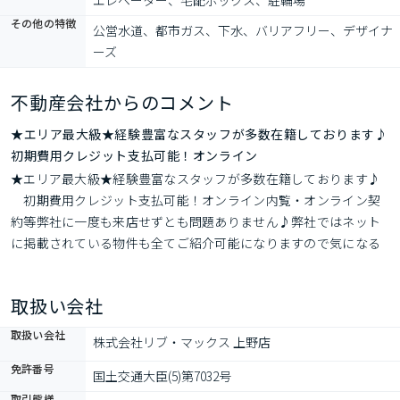
エレベーター、宅配ボックス、駐輪場
その他の特徴
公営水道、都市ガス、下水、バリアフリー、デザイナ
ーズ
不動産会社からのコメント
★エリア最大級★経験豊富なスタッフが多数在籍しております♪
初期費用クレジット支払可能！オンライン
★エリア最大級★経験豊富なスタッフが多数在籍しております♪ 
　初期費用クレジット支払可能！オンライン内覧・オンライン契
約等弊社に一度も来店せずとも問題ありません♪弊社ではネット
に掲載されている物件も全てご紹介可能になりますので気になる
物件は全て申し付けください★
取扱い会社
取扱い会社
株式会社リブ・マックス 上野店
免許番号
国土交通大臣(5)第7032号
取引態様