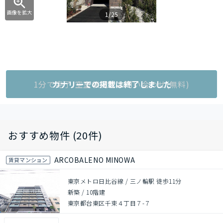
画像を拡大
1/25
1分で完了!空室状況をお問い合わせ(無料)
カナリーでの掲載は終了しました
おすすめ物件 (20件)
ARCOBALENO MINOWA
賃貸マンション
東京メトロ日比谷線 / 三ノ輪駅 徒歩11分
新築
/
10階建
東京都台東区千束４丁目７-７