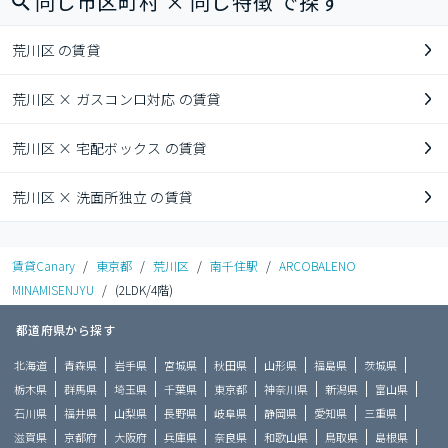
同じ市区町村 × 同じ特徴 で探す
荒川区 の賃貸
荒川区 × ガスコンロ対応 の賃貸
荒川区 × 宅配ボックス の賃貸
荒川区 × 洗面所独立 の賃貸
賃貸Canary
/
東京都
/
荒川区
/
南千住駅
/
ARCOBALENO
MINAMISENJYU
/
(2LDK/4階)
都道府県から探す
北海道
青森県
岩手県
宮城県
秋田県
山形県
福島県
茨城県
栃木県
群馬県
埼玉県
千葉県
東京都
神奈川県
新潟県
富山県
石川県
福井県
山梨県
長野県
岐阜県
静岡県
愛知県
三重県
滋賀県
京都府
大阪府
兵庫県
奈良県
和歌山県
鳥取県
島根県