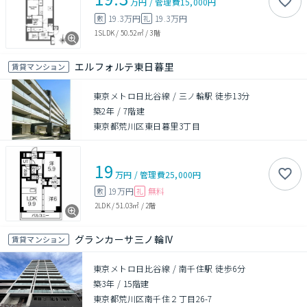
万円
/
管理費
15,000円
19.3万円
19.3万円
敷
礼
1SLDK
/
50.52㎡
/
3階
エルフォルテ東日暮里
賃貸マンション
東京メトロ日比谷線 / 三ノ輪駅 徒歩13分
築2年
/
7階建
東京都荒川区東日暮里3丁目
19
万円
/
管理費
25,000円
19万円
無料
敷
礼
2LDK
/
51.03㎡
/
2階
グランカーサ三ノ輪IV
賃貸マンション
東京メトロ日比谷線 / 南千住駅 徒歩6分
築3年
/
15階建
東京都荒川区南千住２丁目26-7