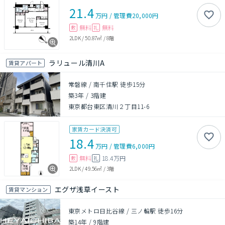
21.4
万円
/
管理費
20,000円
無料
無料
敷
礼
2LDK
/
50.87㎡
/
8階
ラリュール清川A
賃貸アパート
常磐線 / 南千住駅 徒歩15分
築3年
/
3階建
東京都台東区清川２丁目11-6
家賃カード決済可
18.4
万円
/
管理費
6,000円
無料
18.4万円
敷
礼
2LDK
/
49.56㎡
/
3階
エグザ浅草イースト
賃貸マンション
東京メトロ日比谷線 / 三ノ輪駅 徒歩16分
築14年
/
9階建