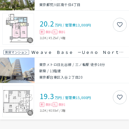
東京都荒川区南千住4丁目
20.2
万円
/
管理費
13,000円
無料
無料
敷
礼
1LDK
/
45.25㎡
/
4階
Ｗｅａｖｅ Ｂａｓｅ －Ｕｅｎｏ Ｎｏｒｔｈ上野ノース
賃貸マンション
東京メトロ日比谷線 / 三ノ輪駅 徒歩16分
新築
/
13階建
東京都台東区入谷２丁目20
19.3
万円
/
管理費
15,000円
無料
無料
敷
礼
1LDK
/
40.93㎡
/
3階