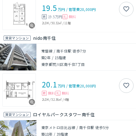
19.5
万円
/
管理費
20,000円
19.5万円
無料
敷
礼
2LDK
/
50.32㎡
/
11階
nido南千住
賃貸マンション
常磐線 / 南千住駅 徒歩7分
築2年
/
15階建
東京都荒川区南千住7丁目
20.1
万円
/
管理費
20,000円
無料
無料
敷
礼
2LDK
/
52.36㎡
/
4階
ロイヤルパークスタワー南千住
賃貸マンション
東京メトロ日比谷線 / 南千住駅 徒歩5分
築18年
/
39階建