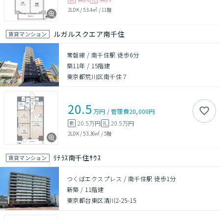
2LDK
/
53.4㎡
/
11階
ルガルスクエア南千住
賃貸マンション
常磐線 / 南千住駅 徒歩6分
築11年
/
15階建
東京都荒川区南千住７
20.5
万円
/
管理費
20,000円
20.5万円
20.5万円
敷
礼
2LDK
/
53.36㎡
/
5階
ﾘﾃﾗｽ南千住ｻｳｽ
賃貸マンション
つくばエクスプレス / 南千住駅 徒歩1分
新築
/
11階建
東京都台東区清川2-25-15