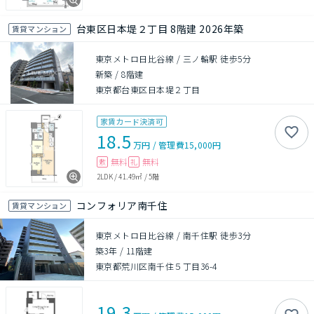
台東区日本堤２丁目 8階建 2026年築
賃貸マンション
東京メトロ日比谷線 / 三ノ輪駅 徒歩5分
新築
/
8階建
東京都台東区日本堤２丁目
家賃カード決済可
18.5
万円
/
管理費
15,000円
無料
無料
敷
礼
2LDK
/
41.49㎡
/
5階
コンフォリア南千住
賃貸マンション
東京メトロ日比谷線 / 南千住駅 徒歩3分
築3年
/
11階建
東京都荒川区南千住５丁目36-4
19.3