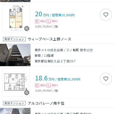
20
万円
/
管理費
10,000円
無料
無料
敷
礼
1LDK
/
52.81㎡
/
2階
ウィーブベース上野ノース
賃貸マンション
東京メトロ日比谷線 / 三ノ輪駅 徒歩12分
新築
/
13階建
東京都台東区入谷２丁目20-7
18.6
万円
/
管理費
20,000円
無料
無料
敷
礼
1LDK
/
40.93㎡
/
2階
アルコバレーノ南千住
賃貸マンション
東京メトロ日比谷線 / 南千住駅 徒歩5分