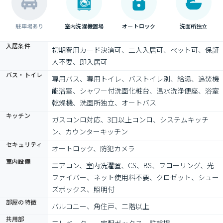
駐車場あり
室内洗濯機置場
オートロック
洗面所独立
入居条件
初期費用カード決済可、二人入居可、ペット可、保証
人不要、即入居可
バス・トイレ
専用バス、専用トイレ、バストイレ別、給湯、追焚機
能浴室、シャワー付洗面化粧台、温水洗浄便座、浴室
乾燥機、洗面所独立、オートバス
キッチン
ガスコンロ対応、3口以上コンロ、システムキッチ
ン、カウンターキッチン
セキュリティ
オートロック、防犯カメラ
室内設備
エアコン、室内洗濯置、CS、BS、フローリング、光
ファイバー、ネット使用料不要、クロゼット、シュー
ズボックス、照明付
部屋の特徴
バルコニー、角住戸、二階以上
共用部