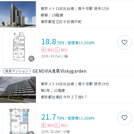
東京メトロ日比谷線 / 南千住駅 徒歩12分
新築
/
10階建
東京都足立区千住橋戸町
18.8
万円
/
管理費
15,000円
無料
無料
敷
礼
2LDK
/
45.15㎡
/
2階
GENOVIA浅草VIskygarden
賃貸マンション
東京メトロ日比谷線 / 南千住駅 徒歩19分
築2年
/
12階建
東京都台東区今戸２丁目9-7
21.7
万円
/
管理費
15,000円
無料
無料
敷
礼
2LDK
/
50.29㎡
/
10階