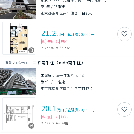
築1年
/
15階建
東京都荒川区南千住２丁目26-8
21.2
万円
/
管理費
20,000円
無料
無料
敷
礼
2LDK
/
50.89㎡
/
15階
ニド南千住（nido南千住）
賃貸マンション
常磐線 / 南千住駅 徒歩7分
築2年
/
15階建
東京都荒川区南千住７丁目17-2
20.1
万円
/
管理費
20,000円
無料
無料
敷
礼
2LDK
/
52.36㎡
/
4階