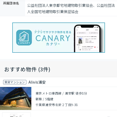
所属団体名
公益社団法⼈東京都宅地建物取引業協会、公益社団法
⼈全国宅地建物取引業保証協会
おすすめ物件 (3件)
Alivis浦安
賃貸マンション
東京メトロ東西線 / 浦安駅 徒歩8分
新築
/
5階建
千葉県浦安市北栄２丁目9-38