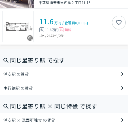
千葉県浦安市当代島２丁目11-13
11.6
万円
/
管理費
8,000円
11.6万円
無料
敷
礼
1DK
/
24.73㎡
/
2階
同じ最寄り駅 で探す
浦安駅 の賃貸
南行徳駅 の賃貸
同じ最寄り駅 × 同じ特徴 で探す
浦安駅 × 洗面所独立 の賃貸