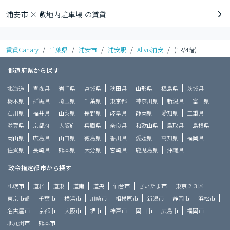
浦安市 × 敷地内駐車場 の賃貸
賃貸Canary
/
千葉県
/
浦安市
/
浦安駅
/
Alivis浦安
/
(1R/4階)
都道府県から探す
北海道
青森県
岩手県
宮城県
秋田県
山形県
福島県
茨城県
栃木県
群馬県
埼玉県
千葉県
東京都
神奈川県
新潟県
富山県
石川県
福井県
山梨県
長野県
岐阜県
静岡県
愛知県
三重県
滋賀県
京都府
大阪府
兵庫県
奈良県
和歌山県
鳥取県
島根県
岡山県
広島県
山口県
徳島県
香川県
愛媛県
高知県
福岡県
佐賀県
長崎県
熊本県
大分県
宮崎県
鹿児島県
沖縄県
政令指定都市から探す
札幌市
道北
道東
道南
道央
仙台市
さいたま市
東京２３区
東京市部
千葉市
横浜市
川崎市
相模原市
新潟市
静岡市
浜松市
名古屋市
京都市
大阪市
堺市
神戸市
岡山市
広島市
福岡市
北九州市
熊本市