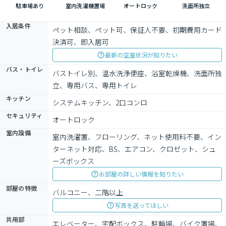
駐車場あり
室内洗濯機置場
オートロック
洗面所独立
入居条件
ペット相談、ペット可、保証人不要、初期費用カード
決済可、即入居可
最新の空室状況が知りたい
バス・トイレ
バストイレ別、温水洗浄便座、浴室乾燥機、洗面所独
立、専用バス、専用トイレ
キッチン
システムキッチン、2口コンロ
セキュリティ
オートロック
室内設備
室内洗濯置、フローリング、ネット使用料不要、イン
ターネット対応、BS、エアコン、クロゼット、シュ
ーズボックス
お部屋の詳しい情報を知りたい
部屋の特徴
バルコニー、二階以上
写真を送ってほしい
共用部
エレベーター、宅配ボックス、駐輪場、バイク置場、