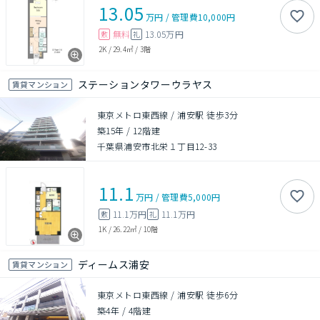
13.05
万円
/
管理費
10,000円
無料
13.05万円
敷
礼
2K
/
29.4㎡
/
3階
ステーションタワーウラヤス
賃貸マンション
東京メトロ東西線 / 浦安駅 徒歩3分
築15年
/
12階建
千葉県浦安市北栄１丁目12-33
11.1
万円
/
管理費
5,000円
11.1万円
11.1万円
敷
礼
1K
/
26.22㎡
/
10階
ディームス浦安
賃貸マンション
東京メトロ東西線 / 浦安駅 徒歩6分
築4年
/
4階建