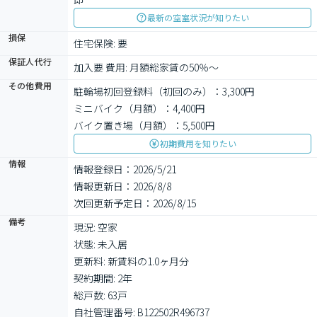
最新の空室状況が知りたい
損保
住宅保険: 要
保証人代行
加入要 費用: 月額総家賃の50％～
その他費用
駐輪場初回登録料（初回のみ）：3,300円
ミニバイク（月額）：4,400円
バイク置き場（月額）：5,500円
初期費用を知りたい
情報
情報登録日：2026/5/21
情報更新日：2026/8/8
次回更新予定日：2026/8/15
備考
現況: 空家

状態: 未入居

更新料: 新賃料の1.0ヶ月分

契約期間: 2年

総戸数: 63戸

自社管理番号: B122502R496737