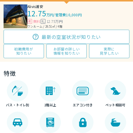
Alivis浦安
12.75
万円
/
管理費10,000円
無料
12.75万円
敷
礼
ワンルーム / 28.51㎡ / 4階
最新の空室状況が知りたい
初期費用が
お部屋の詳しい
実際に
知りたい
情報を知りたい
見学したい
特徴
バス・トイレ別
2階以上
エアコン付き
ペット相談可