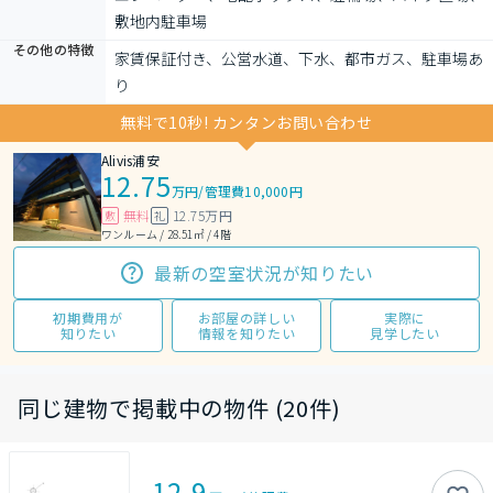
敷地内駐車場
その他の特徴
家賃保証付き、公営水道、下水、都市ガス、駐車場あ
り
無料で10秒! カンタンお問い合わせ
Alivis浦安
12.75
万円
/
管理費10,000円
無料
12.75万円
敷
礼
ワンルーム / 28.51㎡ / 4階
最新の空室状況が知りたい
初期費用が
お部屋の詳しい
実際に
知りたい
情報を知りたい
見学したい
同じ建物で掲載中の物件 (20件)
12.9