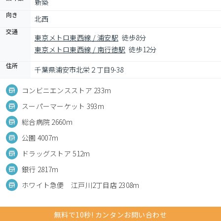
新築
向き
北西
交通
東京メトロ東西線 / 浦安駅
徒歩8分
東京メトロ東西線 / 南行徳駅
徒歩12分
住所
千葉県浦安市北栄２丁目9-38
コンビニエンスストア 233m
スーパーマーケット 393m
総合病院 2660m
公園 4007m
ドラッグストア 512m
銀行 2817m
ホワイト急便 江戸川2丁目店 2308m
無料で10秒! カンタンお問い合わせ