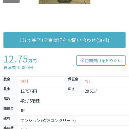
1分で完了!空室状況をお問い合わせ(無料)
12.75
初期費用を知りたい
万円
管理費10,000円
敷金
保証金
無料
なし
礼金
広さ
12.75万円
28.51㎡
階数
4階 / 5階建
間取り
1R
建物
マンション (鉄筋コンクリート)
築年数