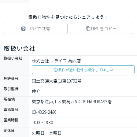
素敵な物件を見つけたらシェアしよう！
LINEで共有
URLをコピー
取扱い会社
取扱い会社
株式会社 リライフ 葛西店
条件が近い物件も紹介してほしい
免許番号
国土交通大臣(1)第10792号
取引態様
仲介
所在地
東京都江戸川区東葛西6-4-19 HARUKAS3階
電話番号
03-4329-2486
営業時間
10:00~18:30
定休日
火曜日　水曜日　