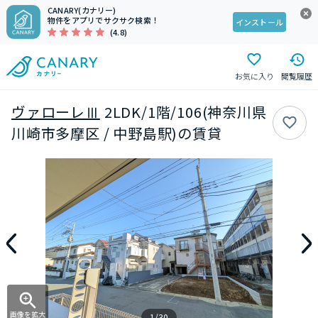
CANARY(カナリー)
物件をアプリでサクサク検索！
インストール
(4.8)
お気に入り
閲覧履歴
ヴァローレⅢ
2LDK/1階/106(神奈川県
川崎市多摩区 / 中野島駅)の賃貸
画像を拡大
1/30