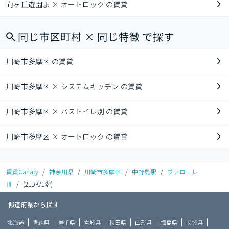
向ヶ丘遊園駅 × オートロック の賃貸
同じ市区町村 × 同じ特徴 で探す
川崎市多摩区 の賃貸
川崎市多摩区 × システムキッチン の賃貸
川崎市多摩区 × バストイレ別 の賃貸
川崎市多摩区 × オートロック の賃貸
賃貸Canary
/
神奈川県
/
川崎市多摩区
/
中野島駅
/
ヴァローレ
Ⅲ
/
(2LDK/1階)
都道府県から探す
北海道
青森県
岩手県
宮城県
秋田県
山形県
福島県
茨城県