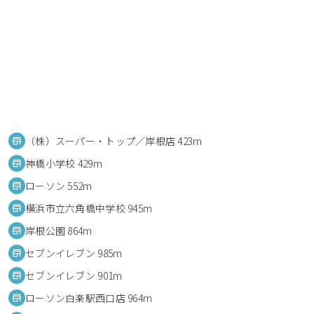
（株）スーパー・トップ／岸根店 423m
神橋小学校 429m
ローソン 552m
横浜市立六角橋中学校 945m
岸根公園 864m
セブンイレブン 985m
セブンイレブン 901m
ローソン白楽駅西口店 964m