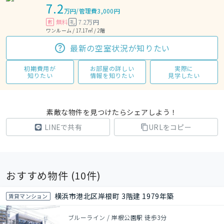
7.2
万円
/
管理費3,000円
無料
7.2万円
敷
礼
ワンルーム / 17.17㎡ / 2階
最新の空室状況が知りたい
初期費用が
お部屋の詳しい
実際に
知りたい
情報を知りたい
見学したい
素敵な物件を見つけたらシェアしよう！
LINEで共有
URLをコピー
おすすめ物件 (
10
件)
横浜市港北区岸根町 3階建 1979年築
賃貸マンション
ブルーライン / 岸根公園駅 徒歩3分