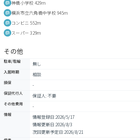
神橋小学校 429m
横浜市立六角橋中学校 945m
コンビニ 552m
スーパー 329m
その他
駐車/駐輪
無し
入居時期
相談
損保
-
保証代行人
保証人: 不要
その他費用
-
情報
情報登録日:
2026/5/17
情報更新日:
2026/8/3
次回更新予定日:
2026/8/21
備考