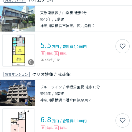
ハイムアライ
東急東横線 / 白楽駅 徒歩9分
築46年
/
2階建
神奈川県横浜市神奈川区六角橋２
5.5
万円
/
管理費
2,000円
無料
無料
敷
礼
2K
/
33㎡
/
1階
クリオ妙蓮寺弐番館
賃貸マンション
ブルーライン / 岸根公園駅 徒歩13分
築35年
/
5階建
神奈川県横浜市港北区篠原東２
6.8
万円
/
管理費
8,000円
無料
無料
敷
礼