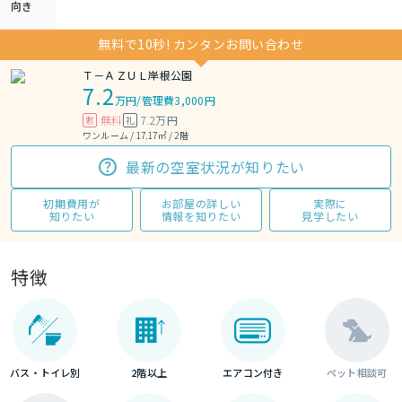
向き
無料で10秒! カンタンお問い合わせ
Ｔ－ＡＺＵＬ岸根公園
7.2
万円
/
管理費3,000円
無料
7.2万円
敷
礼
ワンルーム / 17.17㎡ / 2階
最新の空室状況が知りたい
初期費用が
お部屋の詳しい
実際に
知りたい
情報を知りたい
見学したい
特徴
バス・トイレ別
2階以上
エアコン付き
ペット相談可