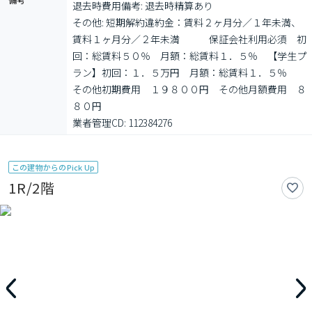
退去時費用備考: 退去時精算あり

その他: 短期解約違約金：賃料２ヶ月分／１年未満、
賃料１ヶ月分／２年未満　　　保証会社利用必須　初
回：総賃料５０％　月額：総賃料１．５％　【学生プ
ラン】初回：１．５万円　月額：総賃料１．５％　　
その他初期費用　１９８００円　その他月額費用　８
８０円

業者管理CD: 112384276
この建物からのPick Up
1R/2階