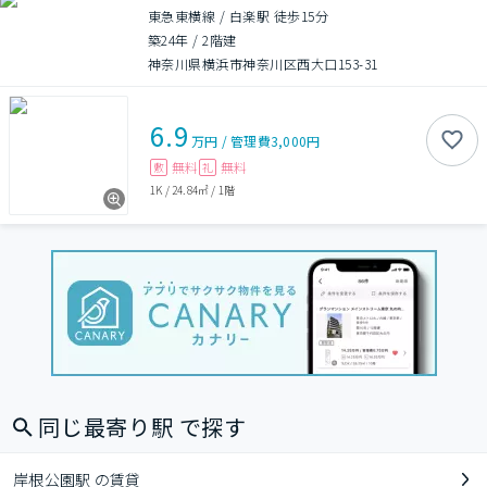
東急東横線 / 白楽駅 徒歩15分
築24年
/
2階建
神奈川県横浜市神奈川区西大口153-31
6.9
万円
/
管理費
3,000円
無料
無料
敷
礼
1K
/
24.84㎡
/
1階
同じ最寄り駅 で探す
岸根公園駅 の賃貸