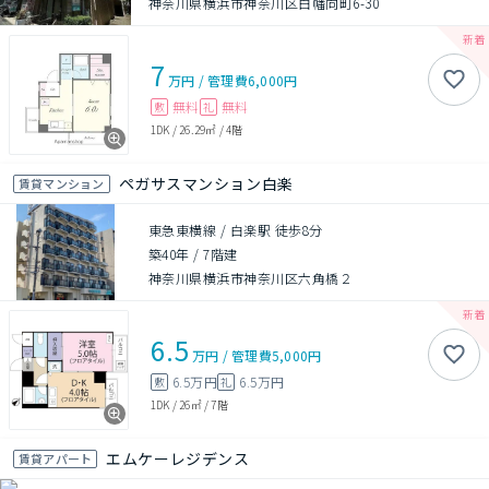
神奈川県横浜市神奈川区白幡向町6-30
7
万円
/
管理費
6,000円
無料
無料
敷
礼
1DK
/
26.29㎡
/
4階
ペガサスマンション白楽
賃貸マンション
東急東横線 / 白楽駅 徒歩8分
築40年
/
7階建
神奈川県横浜市神奈川区六角橋２
6.5
万円
/
管理費
5,000円
6.5万円
6.5万円
敷
礼
1DK
/
26㎡
/
7階
エムケーレジデンス
賃貸アパート