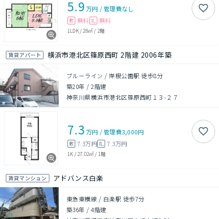
5.9
万円
/
管理費
なし
無料
無料
敷
礼
1LDK
/
28㎡
/
2階
横浜市港北区篠原西町 2階建 2006年築
賃貸アパート
ブルーライン / 岸根公園駅 徒歩8分
築20年
/
2階建
神奈川県横浜市港北区篠原西町１３-２７
7.3
万円
/
管理費
3,000円
7.3万円
7.3万円
敷
礼
1K
/
27.02㎡
/
1階
アドバンス白楽
賃貸マンション
東急東横線 / 白楽駅 徒歩7分
築36年
/
4階建