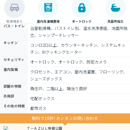
駐車場あり
室内洗濯機置場
オートロック
洗面所独立
バス・トイレ
浴室乾燥機、バストイレ別、温水洗浄便座、洗面所独
立、シャンプードレッサー
キッチン
コンロ2口以上、カウンターキッチン、システムキッ
チン、IHクッキングヒーター
セキュリティ
オートロック、オートロック、防犯カメラ
室内設備
クロゼット、エアコン、室内洗濯置、フローリング、
シューズボックス
部屋の特徴
角住戸、二階以上、陽当り良好
共用部
宅配ボックス
その他の特徴
都市ガス
無料で10秒! カンタンお問い合わせ
Ｔ－ＡＺＵＬ岸根公園