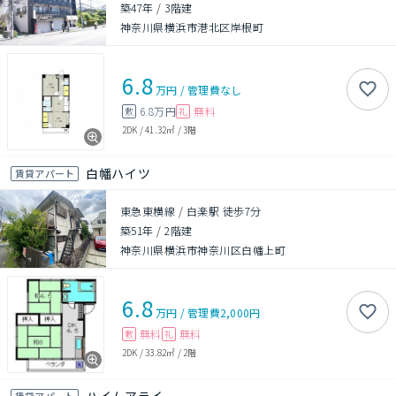
築47年
/
3階建
神奈川県横浜市港北区岸根町
6.8
万円
/
管理費
なし
6.8万円
無料
敷
礼
2DK
/
41.32㎡
/
3階
白幡ハイツ
賃貸アパート
東急東横線 / 白楽駅 徒歩7分
築51年
/
2階建
神奈川県横浜市神奈川区白幡上町
6.8
万円
/
管理費
2,000円
無料
無料
敷
礼
2DK
/
33.82㎡
/
2階
賃貸アパート