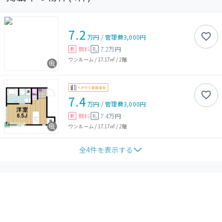
7.2
万円
/
管理費
3,000円
無料
7.2万円
敷
礼
ワンルーム
/
17.17㎡
/
2階
7.4
万円
/
管理費
3,000円
無料
7.4万円
敷
礼
ワンルーム
/
17.17㎡
/
2階
全
4
件を表示する