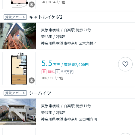
2K
/
30.04㎡
/
3階
キャトルイケダ2
賃貸アパート
東急東横線 / 白楽駅 徒歩21分
築48年
/
2階建
神奈川県横浜市神奈川区六角橋４
5.5
万円
/
管理費
2,000円
無料
5.5万円
敷
礼
1DK
/
30㎡
/
2階
シーハイツ
賃貸アパート
東急東横線 / 白楽駅 徒歩11分
築37年
/
2階建
神奈川県横浜市神奈川区白幡向町