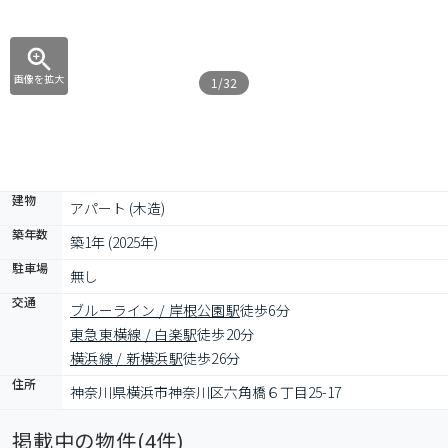
画像を拡大
1/32
建物
アパート (木造)
築年数
築1年 (2025年)
駐車場
無し
交通
ブルーライン / 岸根公園駅
徒歩6分
東急東横線 / 白楽駅
徒歩20分
横浜線 / 新横浜駅
徒歩26分
住所
神奈川県横浜市神奈川区六角橋６丁目25-17
掲載中の物件(
4
件)