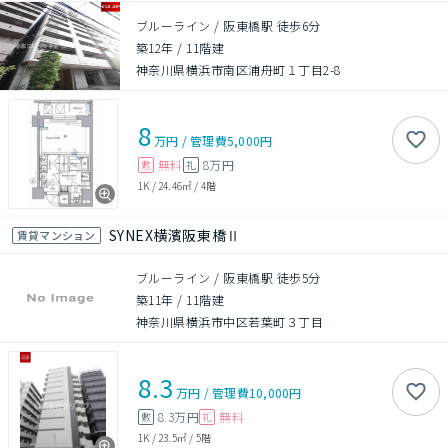
ブルーライン / 阪東橋駅 徒歩6分
築12年
/
11階建
神奈川県横浜市南区浦舟町１丁目2-8
8
万円
/
管理費
5,000円
無料
8万円
敷
礼
1K
/
24.46㎡
/
4階
SYNEX横濱阪東橋Ⅱ
賃貸マンション
ブルーライン / 阪東橋駅 徒歩5分
築11年
/
11階建
神奈川県横浜市中区若葉町３丁目
8.3
万円
/
管理費
10,000円
8.3万円
無料
敷
礼
1K
/
23.5㎡
/
5階