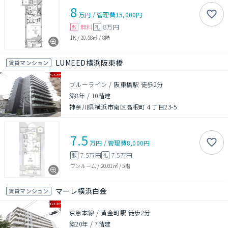
8
万円
/
管理費
15,000円
無料
8万円
敷
礼
1K
/
20.58㎡
/
8階
LUMEED横浜阪東橋
賃貸マンション
ブルーライン / 阪東橋駅 徒歩2分
築8年
/
10階建
神奈川県横浜市南区高根町４丁目23-5
7.5
万円
/
管理費
8,000円
7.5万円
7.5万円
敷
礼
ワンルーム
/
20.01㎡
/
5階
マーレ横浜白金
賃貸マンション
京急本線 / 黄金町駅 徒歩2分
築20年
/
7階建