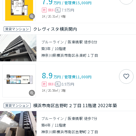
7.9
万円
/
管理費
15,000円
無料
7.9万円
敷
礼
1K
/
20.31㎡
/
4階
クレヴィスタ横浜関内
賃貸マンション
ブルーライン / 阪東橋駅 徒歩8分
築3年
/
10階建
神奈川県横浜市南区永楽町１丁目
8.9
万円
/
管理費
11,000円
無料
8.9万円
敷
礼
1K
/
20.58㎡
/
3階
横浜市南区吉野町２丁目 11階建 2022年築
賃貸マンション
ブルーライン / 阪東橋駅 徒歩7分
築4年
/
11階建
神奈川県横浜市南区吉野町２丁目