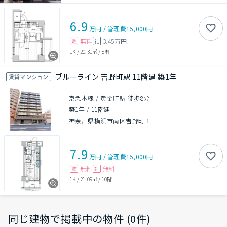
6.9
万円
/
管理費
15,000円
無料
3.45万円
敷
礼
1K
/
20.31㎡
/
8階
ブルーライン 吉野町駅 11階建 築1年
賃貸マンション
京急本線 / 黄金町駅 徒歩8分
築1年
/
11階建
神奈川県横浜市南区吉野町１
7.9
万円
/
管理費
15,000円
無料
無料
敷
礼
1K
/
21.09㎡
/
10階
同じ建物で掲載中の物件 (0件)