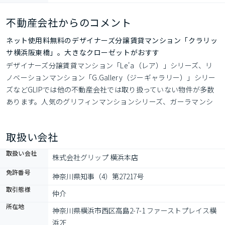
不動産会社からのコメント
ネット使用料無料のデザイナーズ分譲賃貸マンション「クラリッ
サ横浜阪東橋」。大きなクローゼットがおすす
デザイナーズ分譲賃貸マンション「Le'a（レア）」シリーズ、リ
ノベーションマンション「G.Gallery（ジーギャラリー）」シリー
ズなどGLIPでは他の不動産会社では取り扱っていない物件が多数
あります。人気のグリフィンマンションシリーズ、ガーラマンシ
ョンシリーズなども当社管理物件多数あり。ポータルサイト掲載
不可の未公開物件は当社HP「グリップ横浜本店」で検索くださ
取扱い会社
い。
取扱い会社
株式会社グリップ 横浜本店
免許番号
神奈川県知事（4）第27217号
取引態様
仲介
所在地
神奈川県横浜市西区高島2-7-1 ファーストプレイス横
浜2F