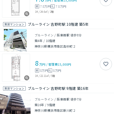
万円
/
管理費
15,000円
7.8万円
7.8万円
敷
礼
1K
/
24.6㎡
/
2階
ブルーライン 吉野町駅 10階建 築5年
賃貸マンション
ブルーライン / 阪東橋駅 徒歩9分
築4年
/
10階建
神奈川県横浜市南区高砂町２
8
万円
/
管理費
15,000円
8万円
8万円
敷
礼
1K
/
22.11㎡
/
5階
ブルーライン 吉野町駅 9階建 築16年
賃貸マンション
ブルーライン / 阪東橋駅 徒歩7分
築16年
/
9階建
神奈川県横浜市南区新川町２