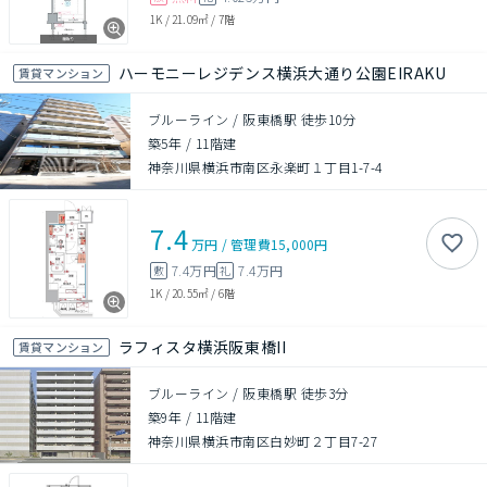
1K
/
21.09㎡
/
7階
ハーモニーレジデンス横浜大通り公園EIRAKU
賃貸マンション
ブルーライン / 阪東橋駅 徒歩10分
築5年
/
11階建
神奈川県横浜市南区永楽町１丁目1-7-4
7.4
万円
/
管理費
15,000円
7.4万円
7.4万円
敷
礼
1K
/
20.55㎡
/
6階
ラフィスタ横浜阪東橋II
賃貸マンション
ブルーライン / 阪東橋駅 徒歩3分
築9年
/
11階建
神奈川県横浜市南区白妙町２丁目7-27