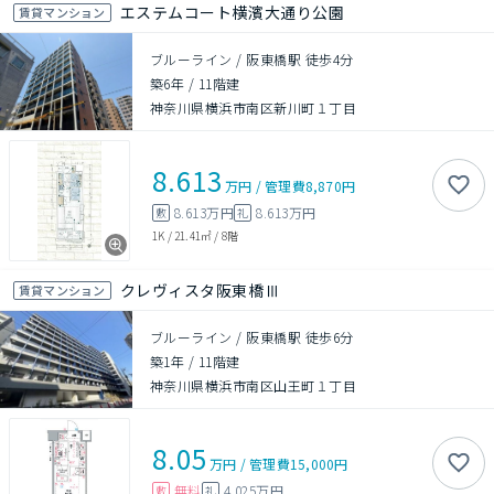
エステムコート横濱大通り公園
賃貸マンション
ブルーライン / 阪東橋駅 徒歩4分
築6年
/
11階建
神奈川県横浜市南区新川町１丁目
8.613
万円
/
管理費
8,870円
8.613万円
8.613万円
敷
礼
1K
/
21.41㎡
/
8階
クレヴィスタ阪東橋Ⅲ
賃貸マンション
ブルーライン / 阪東橋駅 徒歩6分
築1年
/
11階建
神奈川県横浜市南区山王町１丁目
8.05
万円
/
管理費
15,000円
無料
4.025万円
敷
礼