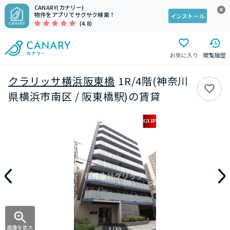
CANARY(カナリー)
物件をアプリでサクサク検索！
インストール
(4.8)
お気に入り
閲覧履歴
クラリッサ横浜阪東橋
1R/4階(神奈川
県横浜市南区 / 阪東橋駅)の賃貸
画像を拡大
1/30