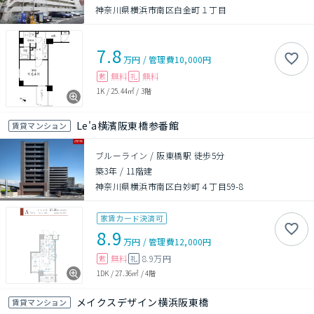
神奈川県横浜市南区白金町１丁目
7.8
万円
/
管理費
10,000円
無料
無料
敷
礼
1K
/
25.44㎡
/
3階
Le'a横濱阪東橋参番館
賃貸マンション
ブルーライン / 阪東橋駅 徒歩5分
築3年
/
11階建
神奈川県横浜市南区白妙町４丁目59-8
家賃カード決済可
8.9
万円
/
管理費
12,000円
無料
8.9万円
敷
礼
1DK
/
27.36㎡
/
4階
メイクスデザイン横浜阪東橋
賃貸マンション