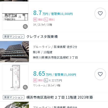
8.7
万円
/
管理費
10,000円
無料
無料
敷
礼
1K
/
21.9㎡
/
10階
クレヴィスタ阪東橋
賃貸マンション
ブルーライン / 阪東橋駅 徒歩2分
築1年
/
10階建
神奈川県横浜市南区高根町３丁目
8.65
万円
/
管理費
15,000円
無料
4.325万円
敷
礼
ワンルーム
/
26.1㎡
/
4階
横浜市南区高砂町２丁目 11階建 2023年築
賃貸マンション
ブルーライン / 阪東橋駅 徒歩9分