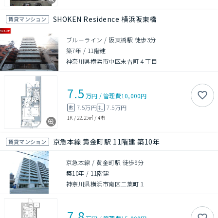
SHOKEN Residence 横浜阪東橋
賃貸マンション
ブルーライン / 阪東橋駅 徒歩3分
築7年
/
11階建
神奈川県横浜市中区末吉町４丁目
7.5
万円
/
管理費
10,000円
7.5万円
7.5万円
敷
礼
1K
/
22.25㎡
/
4階
京急本線 黄金町駅 11階建 築10年
賃貸マンション
京急本線 / 黄金町駅 徒歩9分
築10年
/
11階建
神奈川県横浜市南区二葉町１
7.8