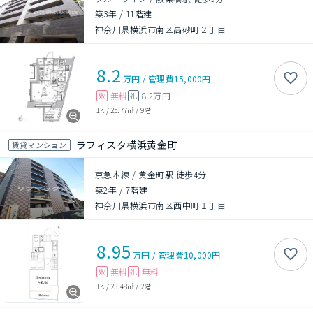
築3年
/
11階建
神奈川県横浜市南区高砂町２丁目
8.2
万円
/
管理費
15,000円
無料
8.2万円
敷
礼
1K
/
25.77㎡
/
9階
ラフィスタ横浜黄金町
賃貸マンション
京急本線 / 黄金町駅 徒歩4分
築2年
/
7階建
神奈川県横浜市南区西中町１丁目
8.95
万円
/
管理費
10,000円
無料
無料
敷
礼
1K
/
23.48㎡
/
2階