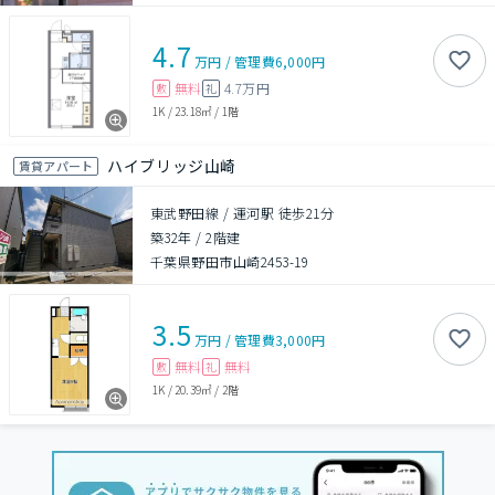
4.7
万円
/
管理費
6,000円
無料
4.7万円
敷
礼
1K
/
23.18㎡
/
1階
ハイブリッジ山崎
賃貸アパート
東武野田線 / 運河駅 徒歩21分
築32年
/
2階建
千葉県野田市山崎2453-19
3.5
万円
/
管理費
3,000円
無料
無料
敷
礼
1K
/
20.39㎡
/
2階