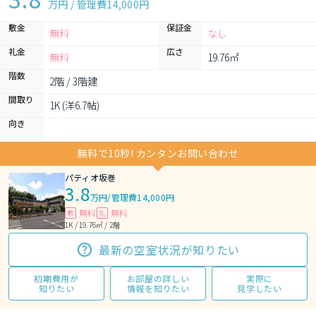
万円 / 管理費
14,000円
敷金
保証金
無料
なし
礼金
広さ
無料
19.76㎡
階数
2階 / 3階建
間取り
1K (洋6.7帖)
向き
無料で10秒! カンタンお問い合わせ
パティオ坂巻
3.8
万円
/
管理費14,000円
無料
無料
敷
礼
1K / 19.76㎡ / 2階
最新の空室状況が知りたい
初期費用が
お部屋の詳しい
実際に
知りたい
情報を知りたい
見学したい