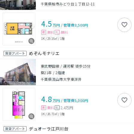
千葉県柏市みどり台１丁目12-11
4.5
万円
/
管理費
3,500円
無料
無料
敷
礼
1K
/
29.16㎡
/
1階
めぞんモナリエ
賃貸アパート
東武野田線 / 運河駅 徒歩15分
築21年
/
2階建
千葉県流山市大字東深井
4.8
万円
/
管理費
5,000円
無料
2.4万円
敷
礼
1K
/
26.71㎡
/
1階
デュオーラ江戸川台
賃貸アパート