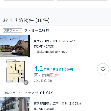
おすすめ物件 (
10
件)
ファミーユ篠原
賃貸アパート
東武野田線 / 運河駅 徒歩24分
築39年
/
2階建
千葉県野田市山崎2116-2
4.2
万円
/
管理費
3,000円
4.2万円
無料
敷
礼
2DK
/
35㎡
/
2階
フォアサイトYUKI
賃貸アパート
東武野田線 / 江戸川台駅 徒歩15分
築22年
/
3階建