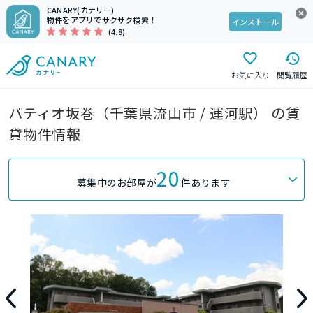
CANARY(カナリー)
物件をアプリでサクサク検索！
インストール
(4.8)
お気に入り
閲覧履歴
パティオ坂巻（千葉県流山市 / 運河駅） の賃
貸物件情報
20
募集中のお部屋が
件あります