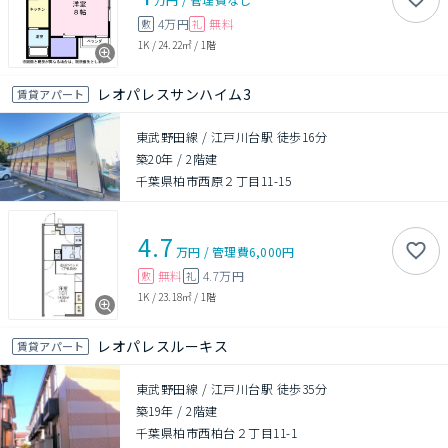
4万円
無料
敷
礼
1K
/
24.22㎡
/
1階
レオパレスサンハイム3
賃貸アパート
東武野田線 / 江戸川台駅 徒歩16分
築20年
/
2階建
千葉県柏市西原２丁目11-15
4.7
万円
/
管理費
6,000円
無料
4.7万円
敷
礼
1K
/
23.18㎡
/
1階
レオパレスルーキス
賃貸アパート
東武野田線 / 江戸川台駅 徒歩35分
築19年
/
2階建
千葉県柏市西柏台２丁目11-1