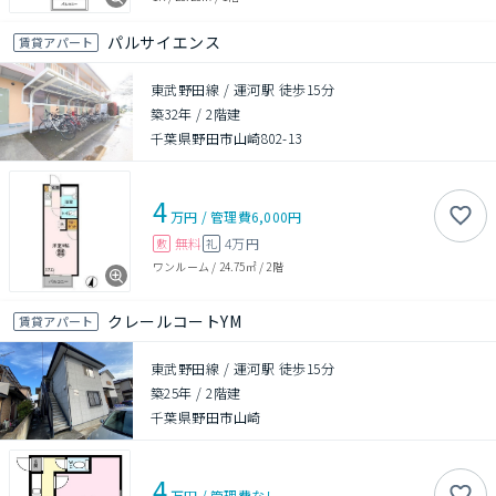
パルサイエンス
賃貸アパート
東武野田線 / 運河駅 徒歩15分
築32年
/
2階建
千葉県野田市山崎802-13
4
万円
/
管理費
6,000円
無料
4万円
敷
礼
ワンルーム
/
24.75㎡
/
2階
クレールコートYM
賃貸アパート
東武野田線 / 運河駅 徒歩15分
築25年
/
2階建
千葉県野田市山崎
4
万円
/
管理費
なし