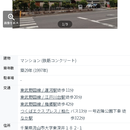
画像を拡大
1/9
建物
マンション (鉄筋コンクリート)
築年数
築29年 (1997年)
駐車場
-
交通
東武野田線 / 運河駅
徒歩11分
東武野田線 / 江戸川台駅
徒歩20分
東武野田線 / 梅郷駅
徒歩42分
つくばエクスプレス / 柏た
バス13分 一号近隣公園下車 徒
なか駅
歩322分
住所
千葉県流山市大字東深井１８２-１