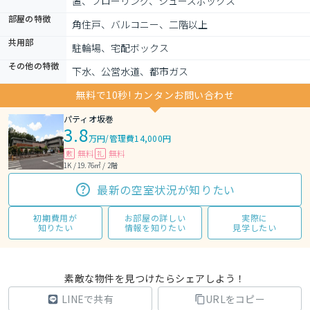
置、フローリング、シューズボックス
部屋の特徴
角住戸、バルコニー、二階以上
共用部
駐輪場、宅配ボックス
その他の特徴
下水、公営水道、都市ガス
無料で10秒! カンタンお問い合わせ
パティオ坂巻
3.8
万円
/
管理費14,000円
無料
無料
敷
礼
1K / 19.76㎡ / 2階
最新の空室状況が知りたい
初期費用が
お部屋の詳しい
実際に
知りたい
情報を知りたい
見学したい
素敵な物件を見つけたらシェアしよう！
LINEで共有
URLをコピー