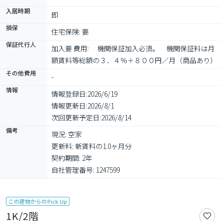
入居時期
即
損保
住宅保険: 要
保証代行人
加入要 費用: 　機関保証加入必須。　機関保証料は月
額賃料等総額の３．４％＋８００円／月（商品あり）
その他費用
-
情報
情報登録日:
2026/6/19
情報更新日:
2026/8/1
次回更新予定日:
2026/8/14
備考
現況: 空家

更新料: 新賃料の1.0ヶ月分

契約期間: 2年

自社管理番号: 1247599
この建物からのPick Up
1K/2階