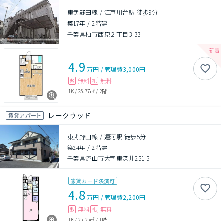
東武野田線 / 江戸川台駅 徒歩9分
築17年
/
2階建
千葉県柏市西原２丁目3-33
4.9
万円
/
管理費
3,000円
無料
無料
敷
礼
1K
/
25.77㎡
/
2階
レークウッド
賃貸アパート
東武野田線 / 運河駅 徒歩5分
築24年
/
2階建
千葉県流山市大字東深井251-5
家賃カード決済可
4.8
万円
/
管理費
2,200円
無料
無料
敷
礼
1K
/
25.25㎡
/
1階