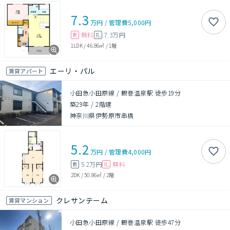
7.3
万円
/
管理費
5,000円
無料
7.3万円
敷
礼
1LDK
/
46.86㎡
/
1階
エーリ・パル
賃貸アパート
小田急小田原線 / 鶴巻温泉駅 徒歩19分
築29年
/
2階建
神奈川県伊勢原市串橋
5.2
万円
/
管理費
4,000円
5.2万円
無料
敷
礼
2DK
/
50.86㎡
/
2階
クレサンテーム
賃貸マンション
小田急小田原線 / 鶴巻温泉駅 徒歩47分