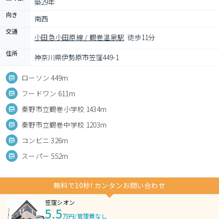
築29年
向き
南西
交通
小田急小田原線 / 鶴巻温泉駅
徒歩11分
住所
神奈川県伊勢原市笠窪449-1
ローソン 449m
フードワン 611m
秦野市立鶴巻小学校 1434m
秦野市立鶴巻中学校 1203m
コンビニ 326m
スーパー 552m
無料で10秒! カンタンお問い合わせ
笠窪シオン
5.5
万円
/
管理費なし