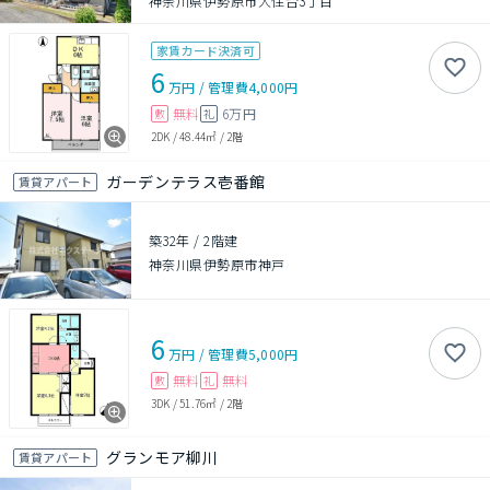
神奈川県伊勢原市大住台3丁目
家賃カード決済可
6
万円
/
管理費
4,000円
無料
6万円
敷
礼
2DK
/
48.44㎡
/
2階
ガーデンテラス壱番館
賃貸アパート
築32年
/
2階建
神奈川県伊勢原市神戸
6
万円
/
管理費
5,000円
無料
無料
敷
礼
3DK
/
51.76㎡
/
2階
グランモア柳川
賃貸アパート