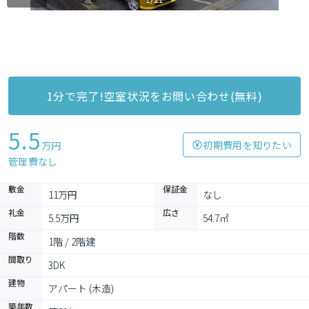
1分で完了!空室状況をお問い合わせ(無料)
5.5
初期費用を知りたい
万円
管理費なし
敷金
保証金
11万円
なし
礼金
広さ
5.5万円
54.7㎡
階数
1階 / 2階建
間取り
3DK
建物
アパート (木造)
築年数