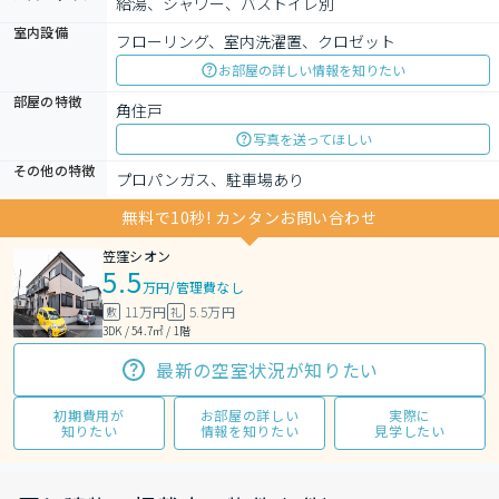
給湯、シャワー、バストイレ別
室内設備
フローリング、室内洗濯置、クロゼット
お部屋の詳しい情報を知りたい
部屋の特徴
角住戸
写真を送ってほしい
その他の特徴
プロパンガス、駐車場あり
無料で10秒! カンタンお問い合わせ
笠窪シオン
5.5
万円
/
管理費なし
11万円
5.5万円
敷
礼
3DK / 54.7㎡ / 1階
最新の空室状況が知りたい
初期費用が
お部屋の詳しい
実際に
知りたい
情報を知りたい
見学したい