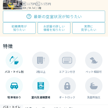
11万円
5.5万円
敷
礼
3DK / 54.7㎡ / 1階
最新の空室状況が知りたい
初期費用が
お部屋の詳しい
実際に
知りたい
情報を知りたい
見学したい
特徴
バス・トイレ別
2階以上
エアコン付き
ペット相談可
駐車場あり
室内洗濯機置場
オートロック
洗面所独立
バス・トイレ