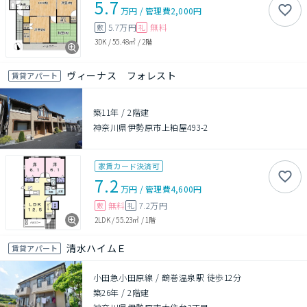
5.7
万円
/
管理費
2,000円
5.7万円
無料
敷
礼
3DK
/
55.48㎡
/
2階
ヴィーナス フォレスト
賃貸アパート
築11年
/
2階建
神奈川県伊勢原市上粕屋493-2
家賃カード決済可
7.2
万円
/
管理費
4,600円
無料
7.2万円
敷
礼
2LDK
/
55.23㎡
/
1階
清水ハイムＥ
賃貸アパート
小田急小田原線 / 鶴巻温泉駅 徒歩12分
築26年
/
2階建