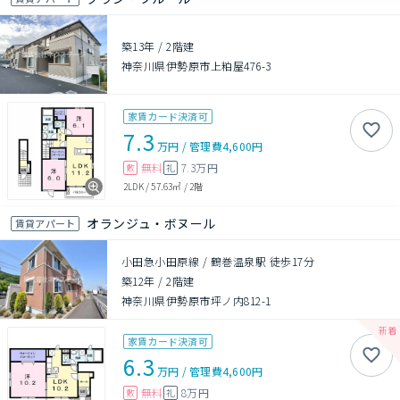
築13年
/
2階建
神奈川県伊勢原市上粕屋476-3
家賃カード決済可
7.3
万円
/
管理費
4,600円
無料
7.3万円
敷
礼
2LDK
/
57.63㎡
/
2階
オランジュ・ボヌール
賃貸アパート
小田急小田原線 / 鶴巻温泉駅 徒歩17分
築12年
/
2階建
神奈川県伊勢原市坪ノ内812-1
家賃カード決済可
6.3
万円
/
管理費
4,600円
無料
8万円
敷
礼