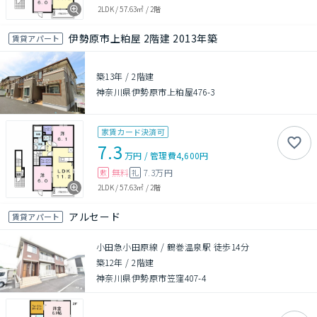
2LDK
/
57.63㎡
/
2階
伊勢原市上粕屋 2階建 2013年築
賃貸アパート
築13年
/
2階建
神奈川県伊勢原市上粕屋476-3
家賃カード決済可
7.3
万円
/
管理費
4,600円
無料
7.3万円
敷
礼
2LDK
/
57.63㎡
/
2階
アルセード
賃貸アパート
小田急小田原線 / 鶴巻温泉駅 徒歩14分
築12年
/
2階建
神奈川県伊勢原市笠窪407-4