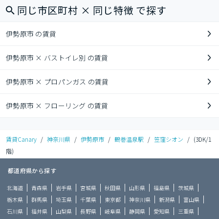
同じ市区町村 × 同じ特徴 で探す
伊勢原市 の賃貸
伊勢原市 × バストイレ別 の賃貸
伊勢原市 × プロパンガス の賃貸
伊勢原市 × フローリング の賃貸
賃貸Canary
/
神奈川県
/
伊勢原市
/
鶴巻温泉駅
/
笠窪シオン
/
(3DK/1
階)
都道府県から探す
北海道
青森県
岩手県
宮城県
秋田県
山形県
福島県
茨城県
栃木県
群馬県
埼玉県
千葉県
東京都
神奈川県
新潟県
富山県
石川県
福井県
山梨県
長野県
岐阜県
静岡県
愛知県
三重県