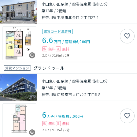
小田急小田原線 / 鶴巻温泉駅 徒歩29分
築12年
/
2階建
神奈川県平塚市北金目２丁目27-2
家賃カード決済可
6.6
万円
/
管理費
6,000円
無料
無料
敷
礼
2LDK
/
50.92㎡
/
2階
グランドゥール
賃貸マンション
小田急小田原線 / 鶴巻温泉駅 徒歩13分
築36年
/
3階建
神奈川県伊勢原市大住台２丁目8-8
6
万円
/
管理費
5,000円
無料
無料
敷
礼
2LDK
/
56.95㎡
/
2階