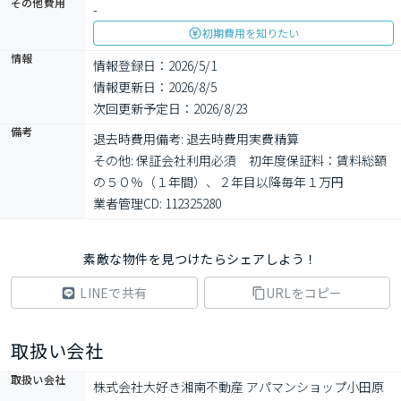
その他費用
-
初期費用を知りたい
情報
情報登録日：2026/5/1
情報更新日：2026/8/5
次回更新予定日：2026/8/23
備考
退去時費用備考: 退去時費用実費精算

その他: 保証会社利用必須　初年度保証料：賃料総額
の５０％（１年間）、２年目以降毎年１万円

業者管理CD: 112325280
素敵な物件を見つけたらシェアしよう！
LINEで共有
URLをコピー
取扱い会社
取扱い会社
株式会社大好き湘南不動産 アパマンショップ小田原