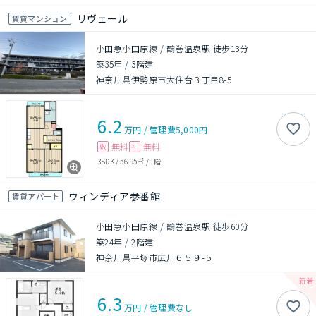
リヴェール
賃貸マンション
小田急小田原線 / 鶴巻温泉駅 徒歩13分
築35年
/
3階建
神奈川県伊勢原市大住台３丁目8-5
6.2
万円
/
管理費
5,000円
無料
無料
敷
礼
3SDK
/
56.95㎡
/
1階
ウィンディア参番館
賃貸アパート
小田急小田原線 / 鶴巻温泉駅 徒歩60分
築24年
/
2階建
神奈川県平塚市広川６５９-５
6.3
万円
/
管理費
なし