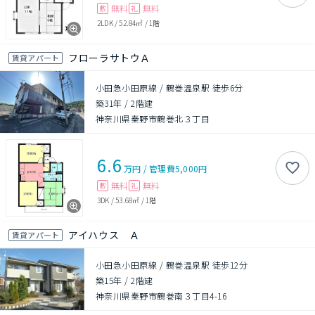
無料
無料
敷
礼
2LDK
/
52.84㎡
/
1階
フローラサトウＡ
賃貸アパート
小田急小田原線 / 鶴巻温泉駅 徒歩6分
築31年
/
2階建
神奈川県秦野市鶴巻北３丁目
6.6
万円
/
管理費
5,000円
無料
無料
敷
礼
3DK
/
53.68㎡
/
1階
アイハウス Ａ
賃貸アパート
小田急小田原線 / 鶴巻温泉駅 徒歩12分
築15年
/
2階建
神奈川県秦野市鶴巻南３丁目4-16