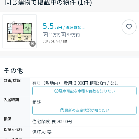
同じ建物で掲載中の物件 (1件)
5.5
万円
/
管理費
なし
11万円
5.5万円
敷
礼
3DK
/
54.7㎡
/
1階
その他
駐車/駐輪
有り（敷地内） 費用: 3,000円 距離: 0m / なし
駐車可能な車種や台数を知りたい
入居時期
相談
最新の空室状況が知りたい
損保
住宅保険: 要 20500円
保証人代行
保証人: 要