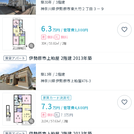
築38年
/
3階建
神奈川県伊勢原市東大竹２丁目３－９
6.3
万円
/
管理費
3,000円
無料
無料
敷
礼
3DK
/
53.82㎡
/
2階
伊勢原市上粕屋 2階建 2013年築
賃貸アパート
築13年
/
2階建
神奈川県伊勢原市上粕屋476-3
家賃カード決済可
7.3
万円
/
管理費
4,600円
無料
7.3万円
敷
礼
2LDK
/
57.63㎡
/
2階
伊勢原市上粕屋 2階建 2013年築
賃貸アパート