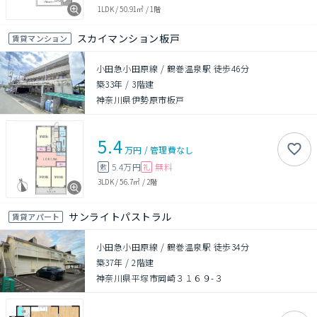
1LDK
/
50.91㎡
/
1階
スカイマンション板戸
賃貸マンション
小田急小田原線 / 鶴巻温泉駅 徒歩46分
築33年
/
3階建
神奈川県伊勢原市板戸
5.4
万円
/
管理費
なし
5.4万円
無料
敷
礼
3LDK
/
56.7㎡
/
2階
サンライトパストラル
賃貸アパート
小田急小田原線 / 鶴巻温泉駅 徒歩34分
築37年
/
2階建
神奈川県平塚市岡崎３１６９-３