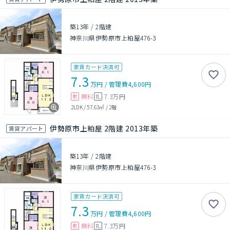
築13年
/
2階建
神奈川県伊勢原市上粕屋476-3
家賃カード決済可
7.3
万円
/
管理費
4,600円
無料
7.3万円
敷
礼
2LDK
/
57.63㎡
/
2階
伊勢原市上粕屋 2階建 2013年築
賃貸アパート
築13年
/
2階建
神奈川県伊勢原市上粕屋476-3
家賃カード決済可
7.3
万円
/
管理費
4,600円
無料
7.3万円
敷
礼