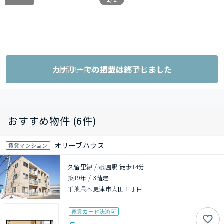
カナリーでの掲載は終了しました
お問い合わせ（外部サイト）
おすすめ物件 (6件)
オリーブハウス
賃貸マンション
久留里線 / 祇園駅 徒歩14分
築19年
/
3階建
千葉県木更津市太田１丁目
家賃カード決済可