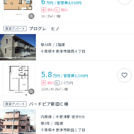
6
万円
/
管理費
4,000円
無料
無料
敷
礼
1K
/
35㎡
/
3階
プログレ ヒノ
賃貸アパート
築34年
/
2階建
千葉県木更津市請西４丁目
5.8
万円
/
管理費
3,500円
無料
2.9万円
敷
礼
1LDK
/
40.29㎡
/
2階
バードピア新田Ｃ棟
賃貸アパート
内房線 / 木更津駅 徒歩6分
築3年
/
3階建
千葉県木更津市新田１丁目