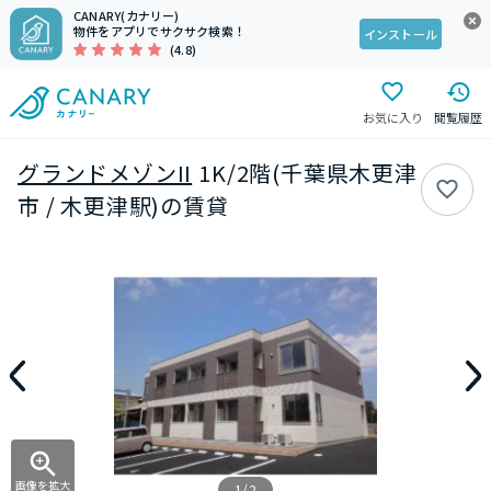
CANARY(カナリー)
物件をアプリでサクサク検索！
インストール
(4.8)
お気に入り
閲覧履歴
グランドメゾンII
1K/2階(千葉県木更津
市 / 木更津駅)の賃貸
画像を拡大
1/2