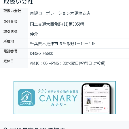
取扱い会社
取扱い会社
東建コーポレーション木更津支店
免許番号
国土交通大臣免許(11)第3058号
取引態様
仲介
所在地
千葉県木更津市ほたる野1－19－4 1F
電話番号
0438-30-5800
定休日
AM10：00～PM6：30水曜日(祝祭日は営業)