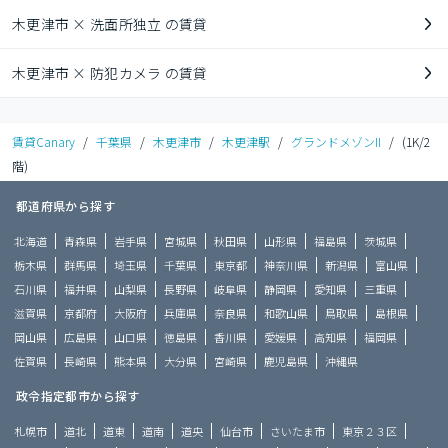
木更津市 × 洗面所独立 の賃貸
木更津市 × 防犯カメラ の賃貸
賃貸Canary
/
千葉県
/
木更津市
/
木更津駅
/
グランドメゾンII
/
(1K/2
階)
都道府県から探す
北海道
青森県
岩手県
宮城県
秋田県
山形県
福島県
茨城県
栃木県
群馬県
埼玉県
千葉県
東京都
神奈川県
新潟県
富山県
石川県
福井県
山梨県
長野県
岐阜県
静岡県
愛知県
三重県
滋賀県
京都府
大阪府
兵庫県
奈良県
和歌山県
鳥取県
島根県
岡山県
広島県
山口県
徳島県
香川県
愛媛県
高知県
福岡県
佐賀県
長崎県
熊本県
大分県
宮崎県
鹿児島県
沖縄県
政令指定都市から探す
札幌市
道北
道東
道南
道央
仙台市
さいたま市
東京２３区