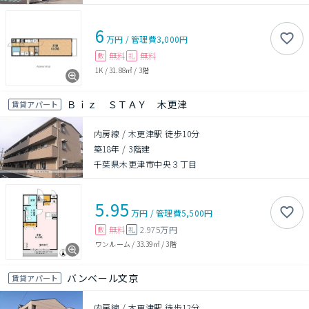
6
万円
/
管理費
3,000円
無料
無料
敷
礼
1K
/
31.88㎡
/
3階
Ｂｉｚ ＳＴＡＹ 木更津
賃貸アパート
内房線 / 木更津駅 徒歩10分
築18年
/
3階建
千葉県木更津市中央３丁目
5.95
万円
/
管理費
5,500円
無料
2.975万円
敷
礼
ワンルーム
/
33.39㎡
/
3階
バンベール文京
賃貸アパート
内房線 / 木更津駅 徒歩12分