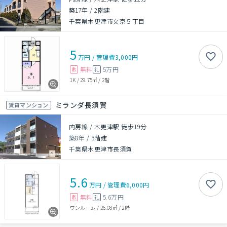
築17年
/
2階建
千葉県木更津市文京５丁目
5
万円
/
管理費
3,000円
無料
5万円
敷
礼
1K
/
29.75㎡
/
2階
ミランダ長須賀
賃貸マンション
内房線 / 木更津駅 徒歩19分
築8年
/
3階建
千葉県木更津市長須賀
5.6
万円
/
管理費
6,000円
無料
5.6万円
敷
礼
ワンルーム
/
26.08㎡
/
2階