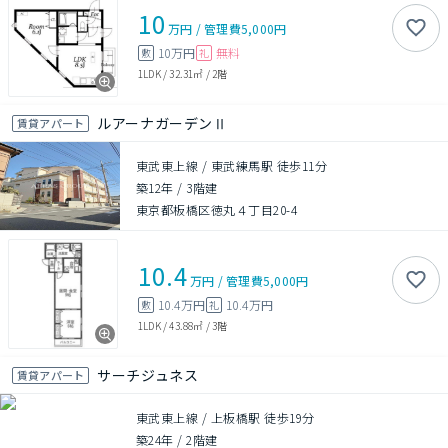
10
万円
/
管理費
5,000円
10万円
無料
敷
礼
1LDK
/
32.31㎡
/
2階
ルアーナガーデンⅡ
賃貸アパート
東武東上線 / 東武練馬駅 徒歩11分
築12年
/
3階建
東京都板橋区徳丸４丁目20-4
10.4
万円
/
管理費
5,000円
10.4万円
10.4万円
敷
礼
1LDK
/
43.88㎡
/
3階
サーチジュネス
賃貸アパート
東武東上線 / 上板橋駅 徒歩19分
築24年
/
2階建