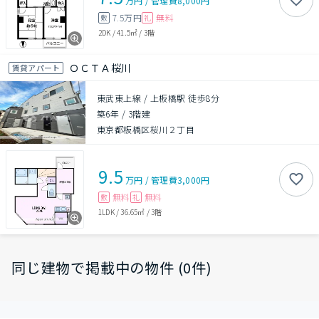
万円
/
管理費
8,000円
7.5万円
無料
敷
礼
2DK
/
41.5㎡
/
3階
ＯＣＴＡ桜川
賃貸アパート
東武東上線 / 上板橋駅 徒歩8分
築6年
/
3階建
東京都板橋区桜川２丁目
9.5
万円
/
管理費
3,000円
無料
無料
敷
礼
1LDK
/
36.65㎡
/
3階
同じ建物で掲載中の物件 (0件)