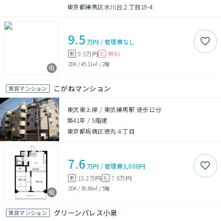
東京都練馬区氷川台２丁目19-4
9.5
万円
/
管理費
なし
9.5万円
無料
敷
礼
2DK
/
45.11㎡
/
2階
こがねマンション
賃貸マンション
東武東上線 / 東武練馬駅 徒歩12分
築41年
/
5階建
東京都板橋区徳丸４丁目
7.6
万円
/
管理費
3,000円
15.2万円
7.6万円
敷
礼
2DK
/
38.88㎡
/
5階
グリーンパレス小泉
賃貸マンション