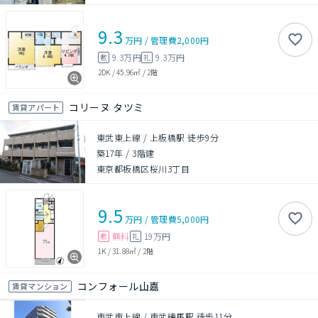
9.3
万円
/
管理費
2,000円
9.3万円
9.3万円
敷
礼
2DK
/
45.96㎡
/
2階
コリーヌ タツミ
賃貸アパート
東武東上線 / 上板橋駅 徒歩9分
築17年
/
3階建
東京都板橋区桜川3丁目
9.5
万円
/
管理費
5,000円
無料
19万円
敷
礼
1K
/
31.88㎡
/
2階
コンフォール山嘉
賃貸マンション
東武東上線 / 東武練馬駅 徒歩11分