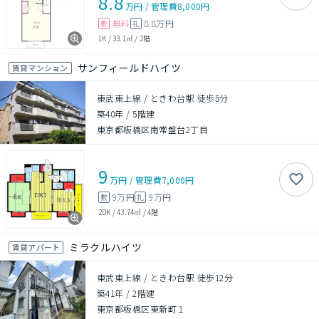
8.8
万円
/
管理費
8,000円
無料
8.8万円
敷
礼
1K
/
33.1㎡
/
2階
サンフィールドハイツ
賃貸マンション
東武東上線 / ときわ台駅 徒歩5分
築40年
/
5階建
東京都板橋区南常盤台2丁目
9
万円
/
管理費
7,000円
9万円
9万円
敷
礼
2DK
/
43.74㎡
/
4階
ミラクルハイツ
賃貸アパート
東武東上線 / ときわ台駅 徒歩12分
築41年
/
2階建
東京都板橋区東新町１