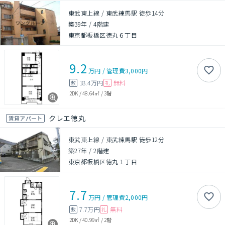
東武東上線 / 東武練馬駅 徒歩14分
築39年
/
4階建
東京都板橋区徳丸６丁目
9.2
万円
/
管理費
3,000円
18.4万円
無料
敷
礼
2DK
/
48.64㎡
/
3階
クレエ徳丸
賃貸アパート
東武東上線 / 東武練馬駅 徒歩12分
築27年
/
2階建
東京都板橋区徳丸１丁目
7.7
万円
/
管理費
2,000円
7.7万円
無料
敷
礼
2DK
/
40.99㎡
/
2階