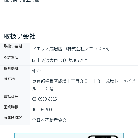
取扱い会社
取扱い会社
アエラス成増店 （株式会社アエラス.ER）
免許番号
国土交通大臣（1）第10724号
取引態様
仲介
所在地
東京都板橋区成増１丁目３０－１３　成増トーセイビ
ル　１０階
電話番号
03-6909-8616
営業時間
10:00~19:00
所属団体名
全日本不動産協会