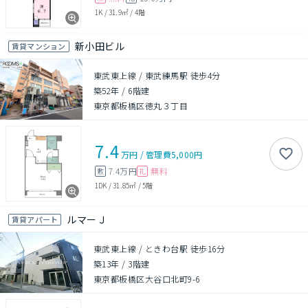
1K
/
31.9㎡
/
4階
新小田ビル
賃貸マンション
東武東上線 / 東武練馬駅 徒歩4分
築52年
/
6階建
東京都板橋区徳丸３丁目
7.4
万円
/
管理費
5,000円
7.4万円
無料
敷
礼
1DK
/
31.85㎡
/
5階
ルマーＪ
賃貸アパート
東武東上線 / ときわ台駅 徒歩16分
築13年
/
3階建
東京都板橋区大谷口北町9-6