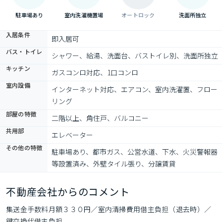
駐車場あり
室内洗濯機置場
オートロック
洗面所独立
入居条件
即入居可
バス・トイレ
シャワー、給湯、洗面台、バストイレ別、洗面所独立
キッチン
ガスコンロ対応、1口コンロ
室内設備
インターネット対応、エアコン、室内洗濯置、フロー
リング
部屋の特徴
二階以上、角住戸、バルコニー
共用部
エレベーター
その他の特徴
駐車場あり、都市ガス、公営水道、下水、火災警報器
等設置済み、外壁タイル張り、分譲賃貸
不動産会社からのコメント
集送金手数料月額３３０円／室内清掃費用借主負担（退去時）／
鍵交換代借主負担