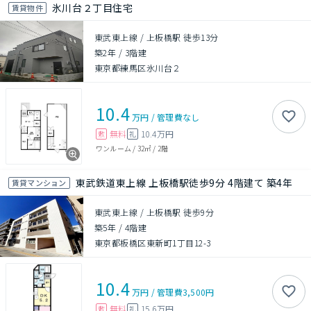
氷川台２丁目住宅
賃貸物件
東武東上線 / 上板橋駅 徒歩13分
築2年
/
3階建
東京都練馬区氷川台２
10.4
万円
/
管理費
なし
無料
10.4万円
敷
礼
ワンルーム
/
32㎡
/
2階
東武鉄道東上線 上板橋駅徒歩9分 4階建て 築4年
賃貸マンション
東武東上線 / 上板橋駅 徒歩9分
築5年
/
4階建
東京都板橋区東新町1丁目12-3
10.4
万円
/
管理費
3,500円
無料
15.6万円
敷
礼