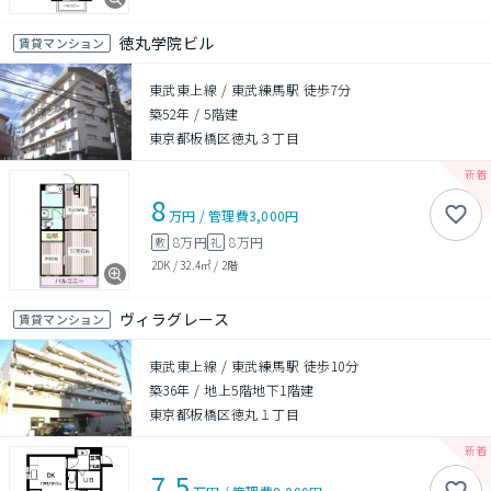
徳丸学院ビル
賃貸マンション
東武東上線 / 東武練馬駅 徒歩7分
築52年
/
5階建
東京都板橋区徳丸３丁目
8
万円
/
管理費
3,000円
8万円
8万円
敷
礼
2DK
/
32.4㎡
/
2階
ヴィラグレース
賃貸マンション
東武東上線 / 東武練馬駅 徒歩10分
築36年
/
地上5階地下1階建
東京都板橋区徳丸１丁目
7.5