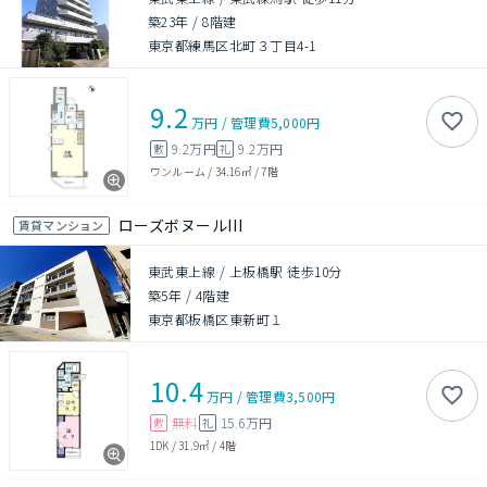
築23年
/
8階建
東京都練馬区北町３丁目4-1
9.2
万円
/
管理費
5,000円
9.2万円
9.2万円
敷
礼
ワンルーム
/
34.16㎡
/
7階
ローズボヌールIII
賃貸マンション
東武東上線 / 上板橋駅 徒歩10分
築5年
/
4階建
東京都板橋区東新町１
10.4
万円
/
管理費
3,500円
無料
15.6万円
敷
礼
1DK
/
31.9㎡
/
4階