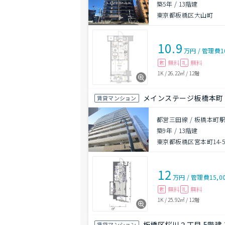
築5年
/
13階建
東京都板橋区大山町
10.9
万円
/
管理費
1
無料
無料
敷
礼
1K
/
26.22㎡
/
12階
メインステージ板橋本町
賃貸マンション
都営三田線 / 板橋本町駅
築9年
/
13階建
東京都板橋区宮本町14-
12
万円
/
管理費
15,0
無料
無料
敷
礼
1K
/
25.92㎡
/
12階
板橋区桜川２丁目 5階建 
賃貸マンション