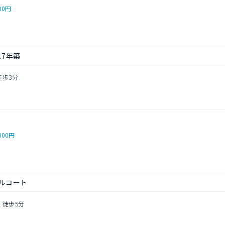
00円
17年築
徒歩3分
000円
ールコート
 徒歩5分