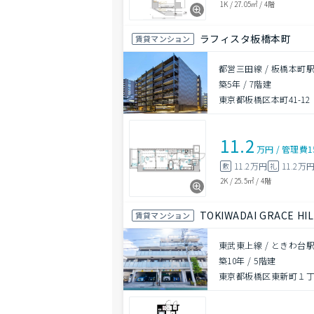
1K
/
27.05㎡
/
4階
ラフィスタ板橋本町
賃貸マンション
都営三田線 / 板橋本町駅
築5年
/
7階建
東京都板橋区本町41-12
11.2
万円
/
管理費
1
11.2万円
11.2万
敷
礼
2K
/
25.5㎡
/
4階
TOKIWADAI GRACE HIL
賃貸マンション
東武東上線 / ときわ台駅
築10年
/
5階建
東京都板橋区東新町１