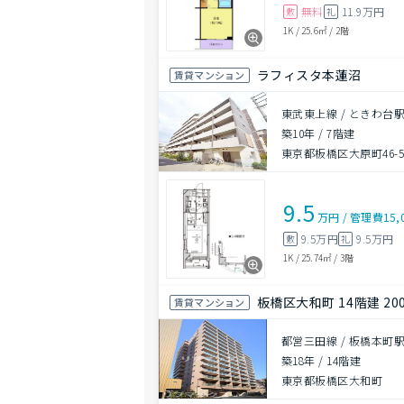
無料
11.9万円
敷
礼
1K
/
25.6㎡
/
2階
ラフィスタ本蓮沼
賃貸マンション
東武東上線 / ときわ台駅
築10年
/
7階建
東京都板橋区大原町46-
9.5
万円
/
管理費
15,
9.5万円
9.5万円
敷
礼
1K
/
25.74㎡
/
3階
板橋区大和町 14階建 20
賃貸マンション
都営三田線 / 板橋本町駅
築18年
/
14階建
東京都板橋区大和町