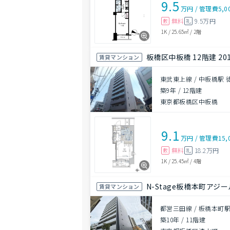
9.5
万円
/
管理費
5,0
無料
9.5万円
敷
礼
1K
/
25.65㎡
/
2階
板橋区中板橋 12階建 20
賃貸マンション
東武東上線 / 中板橋駅 
築9年
/
12階建
東京都板橋区中板橋
9.1
万円
/
管理費
15,
無料
18.2万円
敷
礼
1K
/
25.45㎡
/
4階
N-Stage板橋本町アジ
賃貸マンション
都営三田線 / 板橋本町駅
築10年
/
11階建