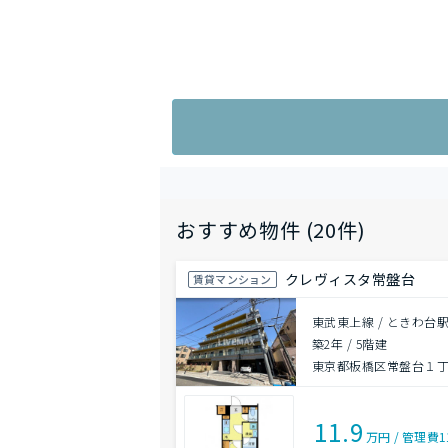
おすすめ物件 (20件)
クレヴィスタ常盤台
賃貸マンション
東武東上線 / ときわ台駅
築2年
/
5階建
東京都板橋区常盤台１丁目
11.9
万円
/
管理費
1