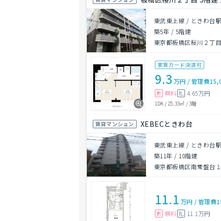
東武東上線 / ときわ台駅
築5年
/
5階建
東京都板橋区桜川２丁
家賃カード決済可
9.3
万円
/
管理費
15,
無料
4.65万円
敷
礼
1DK
/
25.33㎡
/
3階
XEBECときわ台
賃貸マンション
東武東上線 / ときわ台駅
築11年
/
10階建
東京都板橋区南常盤台
11.1
万円
/
管理費
1
無料
11.1万円
敷
礼