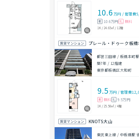
10.6
万円
/
管理費
5
10.6万円
無料
敷
礼
1K
/
24.65㎡
/
12階
プレール・ドゥーク板橋
賃貸マンション
都営三田線 / 板橋本町駅
築7年
/
12階建
東京都板橋区大和町
9.5
万円
/
管理費
12,
無料
9.5万円
敷
礼
1K
/
25.58㎡
/
4階
KNOTS大山
賃貸マンション
東武東上線 / 中板橋駅 