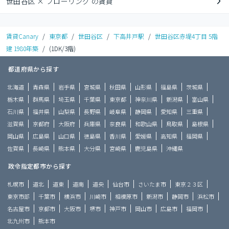
世田谷区 × フローリング の賃貸
賃貸Canary
/
東京都
/
世田谷区
/
下高井戸駅
/
世田谷区赤堤4丁目 5階
建 1980年築
/
(1DK/3階)
都道府県から探す
北海道
青森県
岩手県
宮城県
秋田県
山形県
福島県
茨城県
栃木県
群馬県
埼玉県
千葉県
東京都
神奈川県
新潟県
富山県
石川県
福井県
山梨県
長野県
岐阜県
静岡県
愛知県
三重県
滋賀県
京都府
大阪府
兵庫県
奈良県
和歌山県
鳥取県
島根県
岡山県
広島県
山口県
徳島県
香川県
愛媛県
高知県
福岡県
佐賀県
長崎県
熊本県
大分県
宮崎県
鹿児島県
沖縄県
政令指定都市から探す
札幌市
道北
道東
道南
道央
仙台市
さいたま市
東京２３区
東京市部
千葉市
横浜市
川崎市
相模原市
新潟市
静岡市
浜松市
名古屋市
京都市
大阪市
堺市
神戸市
岡山市
広島市
福岡市
北九州市
熊本市