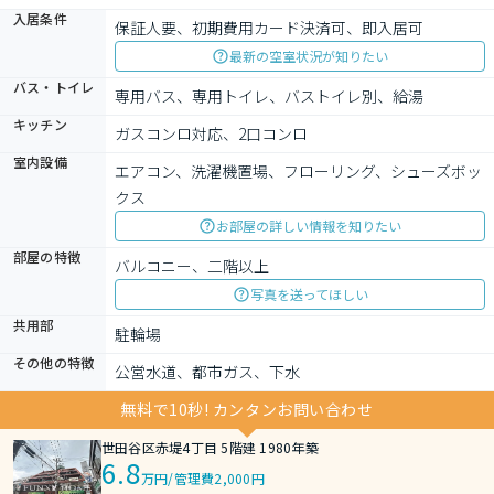
入居条件
保証人要、初期費用カード決済可、即入居可
最新の空室状況が知りたい
バス・トイレ
専用バス、専用トイレ、バストイレ別、給湯
キッチン
ガスコンロ対応、2口コンロ
室内設備
エアコン、洗濯機置場、フローリング、シューズボッ
クス
お部屋の詳しい情報を知りたい
部屋の特徴
バルコニー、二階以上
写真を送ってほしい
共用部
駐輪場
その他の特徴
公営水道、都市ガス、下水
無料で10秒! カンタンお問い合わせ
世田谷区赤堤4丁目 5階建 1980年築
6.8
万円
/
管理費2,000円