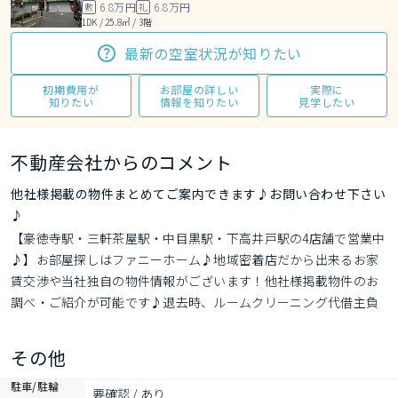
6.8万円
6.8万円
敷
礼
1DK / 25.8㎡ / 3階
最新の空室状況が知りたい
初期費用が
お部屋の詳しい
実際に
知りたい
情報を知りたい
見学したい
不動産会社からのコメント
他社様掲載の物件まとめてご案内できます♪お問い合わせ下さい
♪
【豪徳寺駅・三軒茶屋駅・中目黒駅・下高井戸駅の4店舗で営業中
♪】お部屋探しはファニーホーム♪地域密着店だから出来るお家
賃交渉や当社独自の物件情報がございます！他社様掲載物件のお
調べ・ご紹介が可能です♪退去時、ルームクリーニング代借主負
担有。　
その他
駐車/駐輪
要確認 / あり