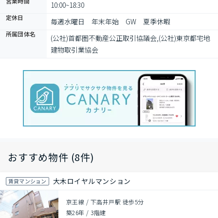
営業時間
10:00~18:30
定休日
毎週水曜日　年末年始　GW　夏季休暇
所属団体名
(公社)首都圏不動産公正取引協議会,(公社)東京都宅地
建物取引業協会
おすすめ物件 (8件)
大木ロイヤルマンション
賃貸マンション
京王線 / 下高井戸駅 徒歩5分
築26年
/
3階建