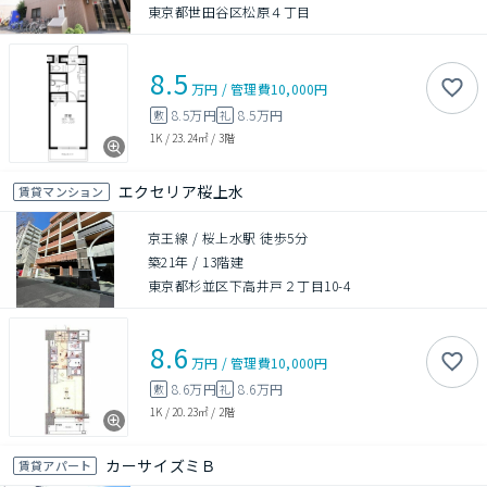
東京都世田谷区松原４丁目
8.5
万円
/
管理費
10,000円
8.5万円
8.5万円
敷
礼
1K
/
23.24㎡
/
3階
エクセリア桜上水
賃貸マンション
京王線 / 桜上水駅 徒歩5分
築21年
/
13階建
東京都杉並区下高井戸２丁目10-4
8.6
万円
/
管理費
10,000円
8.6万円
8.6万円
敷
礼
1K
/
20.23㎡
/
2階
カーサイズミＢ
賃貸アパート