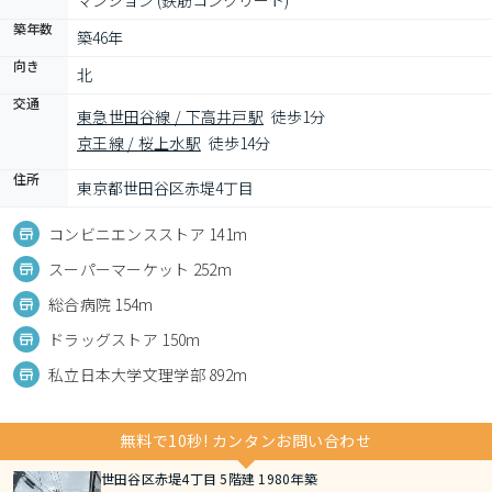
マンション (鉄筋コンクリート)
築年数
築46年
向き
北
交通
東急世田谷線 / 下高井戸駅
徒歩1分
京王線 / 桜上水駅
徒歩14分
住所
東京都世田谷区赤堤4丁目
コンビニエンスストア 141m
スーパーマーケット 252m
総合病院 154m
ドラッグストア 150m
私立日本大学文理学部 892m
無料で10秒! カンタンお問い合わせ
世田谷区赤堤4丁目 5階建 1980年築