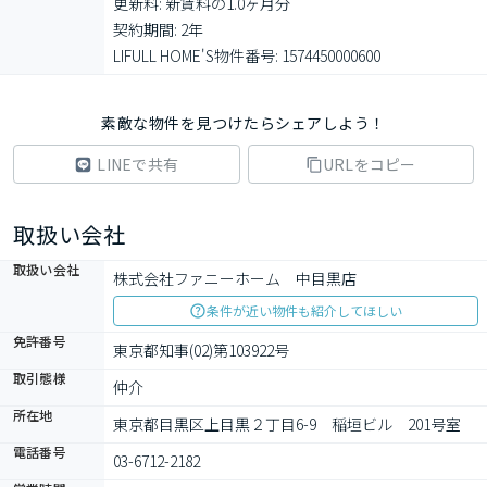
更新料: 新賃料の1.0ヶ月分

契約期間: 2年

LIFULL HOME'S物件番号: 1574450000600
素敵な物件を見つけたらシェアしよう！
LINEで共有
URLをコピー
取扱い会社
取扱い会社
株式会社ファニーホーム　中目黒店
条件が近い物件も紹介してほしい
免許番号
東京都知事(02)第103922号
取引態様
仲介
所在地
東京都目黒区上目黒２丁目6-9　稲垣ビル　201号室
電話番号
03-6712-2182