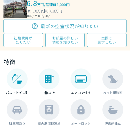
6.8
万円
/
管理費2,000円
6.8万円
6.8万円
敷
礼
1DK / 25.8㎡ / 3階
最新の空室状況が知りたい
初期費用が
お部屋の詳しい
実際に
知りたい
情報を知りたい
見学したい
特徴
バス・トイレ別
2階以上
エアコン付き
ペット相談可
駐車場あり
室内洗濯機置場
オートロック
洗面所独立