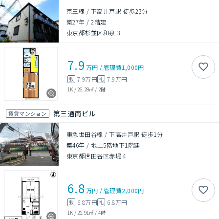
京王線 / 下高井戸駅 徒歩23分
築27年
/
2階建
東京都杉並区和泉３
7.9
万円
/
管理費
1,000円
7.9万円
7.9万円
敷
礼
1K
/
26.28㎡
/
2階
第三通南ビル
賃貸マンション
東急世田谷線 / 下高井戸駅 徒歩1分
築46年
/
地上5階地下1階建
東京都世田谷区赤堤４
6.8
万円
/
管理費
2,000円
6.8万円
6.8万円
敷
礼
1K
/
25.91㎡
/
4階