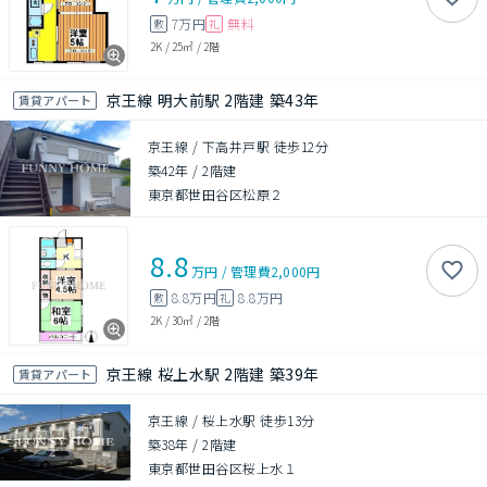
7万円
無料
敷
礼
2K
/
25㎡
/
2階
京王線 明大前駅 2階建 築43年
賃貸アパート
京王線 / 下高井戸駅 徒歩12分
築42年
/
2階建
東京都世田谷区松原２
8.8
万円
/
管理費
2,000円
8.8万円
8.8万円
敷
礼
2K
/
30㎡
/
2階
京王線 桜上水駅 2階建 築39年
賃貸アパート
京王線 / 桜上水駅 徒歩13分
築38年
/
2階建
東京都世田谷区桜上水１