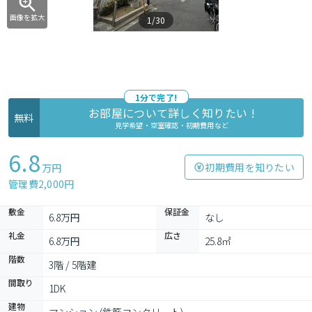
画像を拡大
1/30
1分で完了!
お部屋について詳しく知りたい !
無料
見学希望・空室確認・初期費用など
6.8
初期費用を知りたい
万円
管理費2,000円
敷金
保証金
6.8万円
なし
礼金
広さ
6.8万円
25.8㎡
階数
3階 / 5階建
間取り
1DK
建物