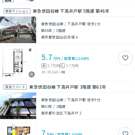
東急世田谷線 下高井戸駅 5階建 築46年
賃貸マンション
東急世田谷線 / 下高井戸駅 徒歩1分
築46年
/
5階建
東京都世田谷区赤堤４
5.7
万円
/
管理費
2,000円
5.7万円
5.7万円
敷
礼
1K
/
19.12㎡
/
4階
東急世田谷線 下高井戸駅 3階建 築63年
賃貸アパート
東急世田谷線 / 下高井戸駅 徒歩9分
築63年
/
3階建
東京都杉並区下高井戸２
7
万円
/
管理費
2,000円