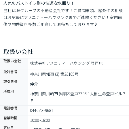
人気のバストイレ別の快適な水回り！
当社はJAグループの不動産会社です！ご質問事項、諸条件の相談
はお気軽にアメニティーハウジングまでご連絡ください！室内画
像や物件資料多数ご用意してお待ちしております♪
取扱い会社
取扱い会社
株式会社アメニティーハウジング 登戸店
免許番号
神奈川県知事 (3) 第28105号
取引態様
仲介
所在地
神奈川県川崎市多摩区登戸3398-1大樹生命登戸ビル３
Ｆ
電話番号
044-543-9681
営業時間
10:00~18:00
定休日