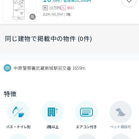
万円
/
管理費
10,000円
10万円
無料
敷
礼
2LDK
/
60.37㎡
/
2階
同じ建物で掲載中の物件 (0件)
中原警察署武蔵新城駅前交番 1659m
特徴
バス・トイレ別
2階以上
エアコン付き
ペット相談可