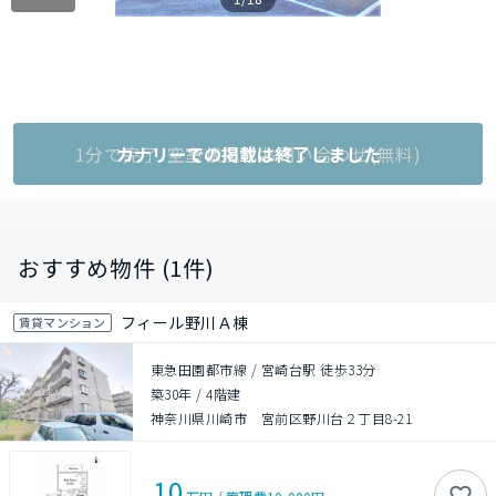
1分で完了!空室状況をお問い合わせ(無料)
カナリーでの掲載は終了しました
おすすめ物件 (1件)
フィール野川Ａ棟
賃貸マンション
東急田園都市線 / 宮崎台駅 徒歩33分
築30年
/
4階建
神奈川県川崎市 宮前区野川台２丁目8-21
10