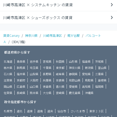
川崎市高津区 × システムキッチン の賃貸
川崎市高津区 × シューズボックス の賃貸
賃貸Canary
/
神奈川県
/
川崎市高津区
/
梶が谷駅
/
パルコート
Ａ
/
(3DK/3階)
都道府県から探す
北海道
青森県
岩手県
宮城県
秋田県
山形県
福島県
茨城県
栃木県
群馬県
埼玉県
千葉県
東京都
神奈川県
新潟県
富山県
石川県
福井県
山梨県
長野県
岐阜県
静岡県
愛知県
三重県
滋賀県
京都府
大阪府
兵庫県
奈良県
和歌山県
鳥取県
島根県
岡山県
広島県
山口県
徳島県
香川県
愛媛県
高知県
福岡県
佐賀県
長崎県
熊本県
大分県
宮崎県
鹿児島県
沖縄県
政令指定都市から探す
札幌市
道北
道東
道南
道央
仙台市
さいたま市
東京２３区