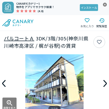
CANARY(カナリー)
物件をアプリでサクサク検索！
インストール
(4.8)
お気に入り
閲覧履歴
パルコートＡ
3DK/3階/305(神奈川県
川崎市高津区 / 梶が谷駅)の賃貸
画像を拡大
1/18