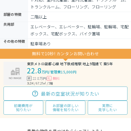
トランクルーム、フローリング、フローリング
部屋の特徴
二階以上
共用部
エレベーター、エレベーター、駐輪場、駐輪場、宅配
ボックス、宅配ボックス、バイク置場
その他の特徴
駐車場あり
無料で10秒! カンタンお問い合わせ
東京メトロ副都心線 地下鉄成増駅 地上9階建て 築5年
22.8
万円
/
管理費15,000円
22.8万円
無料
敷
礼
3LDK / 67.27㎡ / 5階
最新の空室状況が知りたい
初期費用が
お部屋の詳しい
実際に
知りたい
情報を知りたい
見学したい