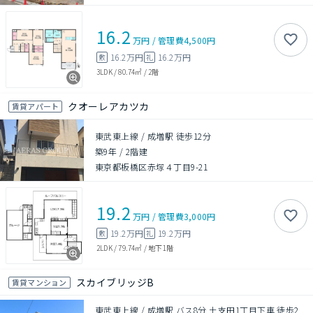
16.2
万円
/
管理費
4,500円
16.2万円
16.2万円
敷
礼
3LDK
/
80.74㎡
/
2階
クオーレアカツカ
賃貸アパート
東武東上線 / 成増駅 徒歩12分
築9年
/
2階建
東京都板橋区赤塚４丁目9-21
19.2
万円
/
管理費
3,000円
19.2万円
19.2万円
敷
礼
2LDK
/
79.74㎡
/
地下1階
スカイブリッジB
賃貸マンション
東武東上線 / 成増駅 バス8分 土支田1丁目下車 徒歩2