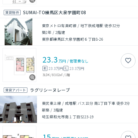
SUMAI-TO練馬区大泉学園町08
賃貸物件
東京メトロ有楽町線 / 地下鉄成増駅 徒歩32分
築2年
/
2階建
東京都練馬区大泉学園町６丁目8-26
23.3
万円
/
管理費
なし
23.3万円
23.3万円
敷
礼
3LDK
/
83.02㎡
/
1階
ラグリシーヌレーブ
賃貸アパート
東武東上線 / 成増駅 バス18分 南1丁目下車 徒歩3分
新築
/
3階建
埼玉県和光市南１丁目5223-19
15