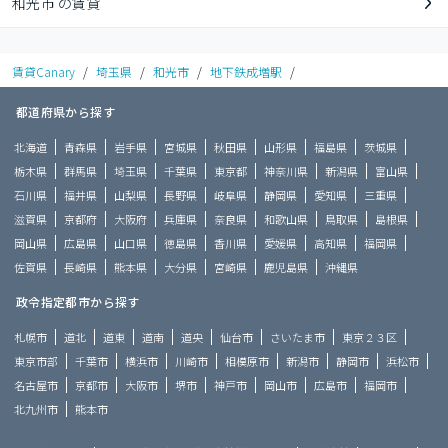
和光市 の賃貸
賃貸Canary
/
埼玉県
/
和光市
/
地下鉄成増駅
/
都道府県から探す
北海道
青森県
岩手県
宮城県
秋田県
山形県
福島県
茨城県
栃木県
群馬県
埼玉県
千葉県
東京都
神奈川県
新潟県
富山県
石川県
福井県
山梨県
長野県
岐阜県
静岡県
愛知県
三重県
滋賀県
京都府
大阪府
兵庫県
奈良県
和歌山県
鳥取県
島根県
岡山県
広島県
山口県
徳島県
香川県
愛媛県
高知県
福岡県
佐賀県
長崎県
熊本県
大分県
宮崎県
鹿児島県
沖縄県
政令指定都市から探す
札幌市
道北
道東
道南
道央
仙台市
さいたま市
東京２３区
東京市部
千葉市
横浜市
川崎市
相模原市
新潟市
静岡市
浜松市
名古屋市
京都市
大阪市
堺市
神戸市
岡山市
広島市
福岡市
北九州市
熊本市