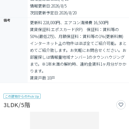
情報更新日:
2026/8/5
次回更新予定日:
2026/8/20
備考
更新料 228,000円、エアコン清掃費 16,500円

賃貸保証料:エポスカード(RP)　保証料：賃料等の
50％(最低2万)、月額保証料：賃料等の1％(更新料無) 
インターネット上の物件はほぼ全てご紹介可能。まと
めてご紹介致します。お気軽にお問合せください。お
部屋探しは情報量地域ナンバー1のタウンハウジング
まで。※1年未満の解約時、違約金賃料1ヶ月分がかか
ります。

賃貸戸数 10戸
この建物からのPick Up
3LDK/5階