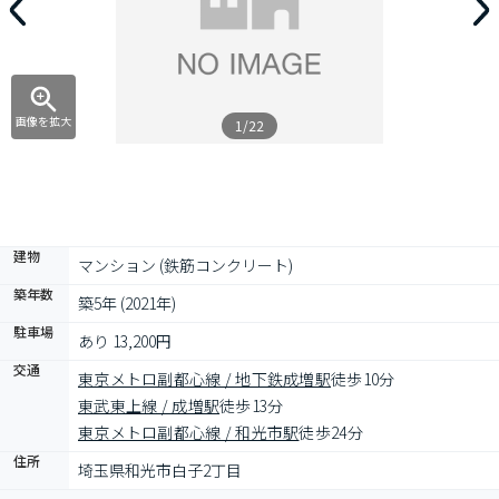
画像を拡大
1/22
建物
マンション (鉄筋コンクリート)
築年数
築5年 (2021年)
駐車場
あり 13,200円
交通
東京メトロ副都心線 / 地下鉄成増駅
徒歩10分
東武東上線 / 成増駅
徒歩13分
東京メトロ副都心線 / 和光市駅
徒歩24分
住所
埼玉県和光市白子2丁目