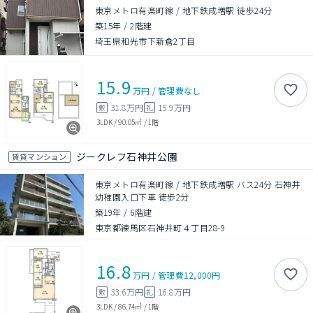
東京メトロ有楽町線 / 地下鉄成増駅 徒歩24分
築15年
/
2階建
埼玉県和光市下新倉2丁目
15.9
万円
/
管理費
なし
31.8万円
15.9万円
敷
礼
3LDK
/
90.05㎡
/
1階
ジークレフ石神井公園
賃貸マンション
東京メトロ有楽町線 / 地下鉄成増駅 バス24分 石神井
幼稚園入口下車 徒歩2分
築19年
/
6階建
東京都練馬区石神井町４丁目28-9
16.8
万円
/
管理費
12,000円
33.6万円
16.8万円
敷
礼
3LDK
/
86.74㎡
/
1階