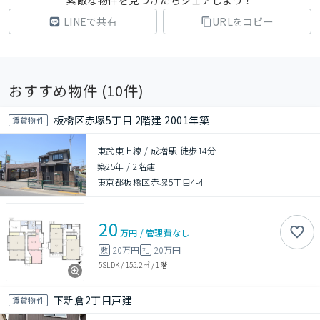
素敵な物件を見つけたらシェアしよう！
LINEで共有
URLをコピー
おすすめ物件 (
10
件)
板橋区赤塚5丁目 2階建 2001年築
賃貸物件
東武東上線 / 成増駅 徒歩14分
築25年
/
2階建
東京都板橋区赤塚5丁目4-4
20
万円
/
管理費
なし
20万円
20万円
敷
礼
5SLDK
/
155.2㎡
/
1階
下新倉2丁目戸建
賃貸物件