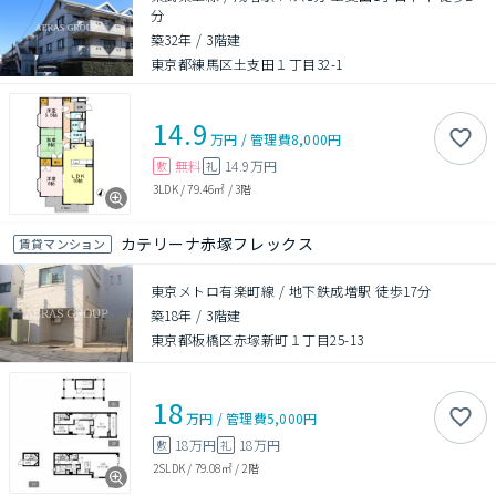
分
築32年
/
3階建
東京都練馬区土支田１丁目32-1
14.9
万円
/
管理費
8,000円
無料
14.9万円
敷
礼
3LDK
/
79.46㎡
/
3階
カテリーナ赤塚フレックス
賃貸マンション
東京メトロ有楽町線 / 地下鉄成増駅 徒歩17分
築18年
/
3階建
東京都板橋区赤塚新町１丁目25-13
18
万円
/
管理費
5,000円
18万円
18万円
敷
礼
2SLDK
/
79.08㎡
/
2階