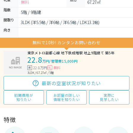
無料
67.27㎡
階数
5階 / 9階建
間取り
3LDK (洋5.5帖 / 洋6帖 / 洋6.5帖 / LDK13.1帖)
向き
無料で10秒! カンタンお問い合わせ
東京メトロ副都心線 地下鉄成増駅 地上9階建て 築5年
22.8
万円
/
管理費15,000円
22.8万円
無料
敷
礼
3LDK / 67.27㎡ / 5階
最新の空室状況が知りたい
初期費用が
お部屋の詳しい
実際に
知りたい
情報を知りたい
見学したい
特徴