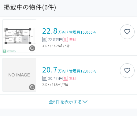
掲載中の物件(
6
件)
22.8
万円
/
管理費
15,000円
22.8万円
無料
敷
礼
3LDK
/
67.27㎡
/
5階
20.7
万円
/
管理費
12,000円
20.7万円
無料
敷
礼
2LDK
/
54.8㎡
/
7階
全
6
件を表示する