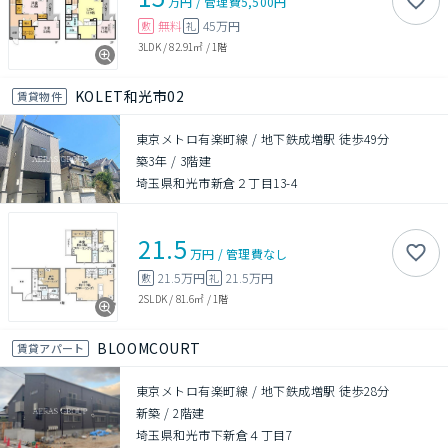
万円
/
管理費
5,500円
無料
45万円
敷
礼
3LDK
/
82.91㎡
/
1階
KOLET和光市02
賃貸物件
東京メトロ有楽町線 / 地下鉄成増駅 徒歩49分
築3年
/
3階建
埼玉県和光市新倉２丁目13-4
21.5
万円
/
管理費
なし
21.5万円
21.5万円
敷
礼
2SLDK
/
81.6㎡
/
1階
BLOOMCOURT
賃貸アパート
東京メトロ有楽町線 / 地下鉄成増駅 徒歩28分
新築
/
2階建
埼玉県和光市下新倉４丁目7