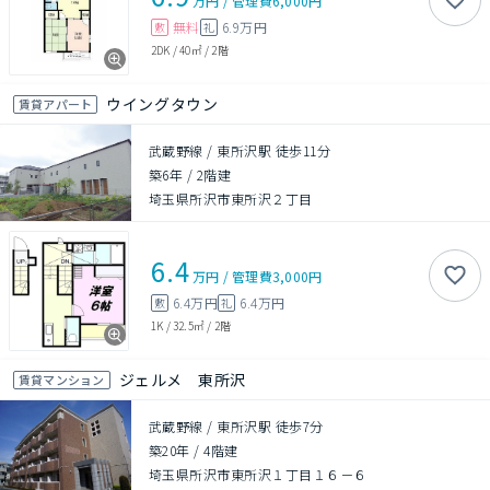
万円
/
管理費
6,000円
無料
6.9万円
敷
礼
2DK
/
40㎡
/
2階
ウイングタウン
賃貸アパート
武蔵野線 / 東所沢駅 徒歩11分
築6年
/
2階建
埼玉県所沢市東所沢２丁目
6.4
万円
/
管理費
3,000円
6.4万円
6.4万円
敷
礼
1K
/
32.5㎡
/
2階
ジェルメ 東所沢
賃貸マンション
武蔵野線 / 東所沢駅 徒歩7分
築20年
/
4階建
埼玉県所沢市東所沢１丁目１６－６