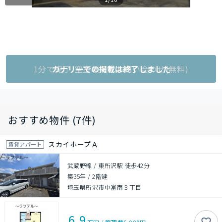
1分で完了!空室状況をお問い合わせ(無料)
カナリーでの掲載は終了しました
おすすめ物件 (7件)
スカイホープＡ
賃貸アパート
武蔵野線 / 東所沢駅 徒歩42分
築35年
/
2階建
埼玉県所沢市中富南３丁目
6.9