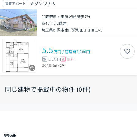
メゾンツカサ
賃貸アパート
武蔵野線 / 東所沢駅 徒歩7分
築40年
/
2階建
埼玉県所沢市東所沢和田１丁目19-5
5.5
万円
/
管理費
2,000円
5.5万円
無料
敷
礼
2K
/
37.2㎡
/
2階
同じ建物で掲載中の物件 (0件)
特徴