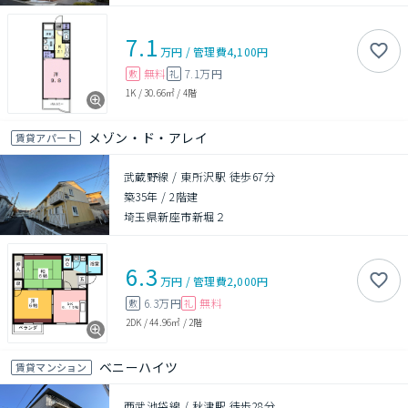
7.1
万円
/
管理費
4,100円
無料
7.1万円
敷
礼
1K
/
30.66㎡
/
4階
メゾン・ド・アレイ
賃貸アパート
武蔵野線 / 東所沢駅 徒歩67分
築35年
/
2階建
埼玉県新座市新堀２
6.3
万円
/
管理費
2,000円
6.3万円
無料
敷
礼
2DK
/
44.96㎡
/
2階
ベニーハイツ
賃貸マンション
西武池袋線 / 秋津駅 徒歩28分