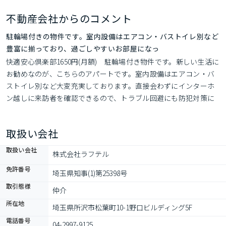
不動産会社からのコメント
駐輪場付きの物件です。室内設備はエアコン・バストイレ別など
豊富に揃っており、過ごしやすいお部屋になっ
快適安心倶楽部1650円(月額)　駐輪場付き物件です。新しい生活に
お勧めなのが、こちらのアパートです。室内設備はエアコン・バ
ストイレ別など大変充実しております。直接会わずにインターホ
ン越しに来訪者を確認できるので、トラブル回避にも防犯対策に
も繋がります。こだわりの条件として多い、駅徒歩10分の物件で
す。納得できる住まい選びを行っていきませんか。住まい環境は
取扱い会社
より良いものにしていきましょう。まずはこちらからご
取扱い会社
株式会社ラフテル
免許番号
埼玉県知事(1)第25398号
取引態様
仲介
所在地
埼玉県所沢市松葉町10-1野口ビルディング5F
電話番号
04-2997-9125