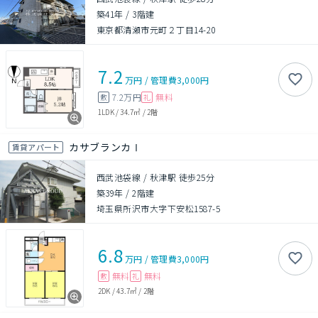
築41年
/
3階建
東京都清瀬市元町２丁目14-20
7.2
万円
/
管理費
3,000円
7.2万円
無料
敷
礼
1LDK
/
34.7㎡
/
2階
カサブランカⅠ
賃貸アパート
西武池袋線 / 秋津駅 徒歩25分
築39年
/
2階建
埼玉県所沢市大字下安松1587-5
6.8
万円
/
管理費
3,000円
無料
無料
敷
礼
2DK
/
43.7㎡
/
2階