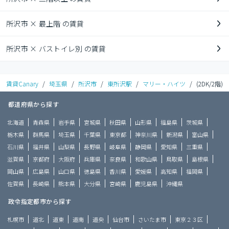
所沢市 × 最上階 の賃貸
所沢市 × バストイレ別 の賃貸
賃貸Canary
/
埼玉県
/
所沢市
/
東所沢駅
/
マリー・ハイツ
/
(2DK/2階)
都道府県から探す
北海道
青森県
岩手県
宮城県
秋田県
山形県
福島県
茨城県
栃木県
群馬県
埼玉県
千葉県
東京都
神奈川県
新潟県
富山県
石川県
福井県
山梨県
長野県
岐阜県
静岡県
愛知県
三重県
滋賀県
京都府
大阪府
兵庫県
奈良県
和歌山県
鳥取県
島根県
岡山県
広島県
山口県
徳島県
香川県
愛媛県
高知県
福岡県
佐賀県
長崎県
熊本県
大分県
宮崎県
鹿児島県
沖縄県
政令指定都市から探す
札幌市
道北
道東
道南
道央
仙台市
さいたま市
東京２３区