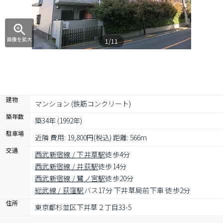
画像を拡大
1/11
建物
マンション (鉄筋コンクリート)
築年数
築34年 (1992年)
駐車場
近隣 費用: 19,800円(税込) 距離: 566m
交通
西武新宿線 / 下井草駅
徒歩4分
西武新宿線 / 井荻駅
徒歩14分
西武新宿線 / 鷺ノ宮駅
徒歩20分
総武線 / 荻窪駅
バス17分 下井草局前下車 徒歩2分
住所
東京都杉並区下井草２丁目33-5