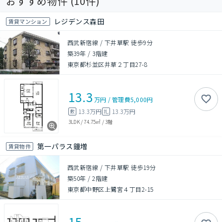
おすすめ物件 (
10
件)
レジデンス森田
賃貸マンション
西武新宿線 / 下井草駅 徒歩9分
築39年
/
3階建
東京都杉並区井草２丁目27-8
13.3
万円
/
管理費
5,000円
13.3万円
13.3万円
敷
礼
3LDK
/
74.75㎡
/
3階
第一パラス鐘増
賃貸物件
西武新宿線 / 下井草駅 徒歩19分
築50年
/
2階建
東京都中野区上鷺宮４丁目2-15
15