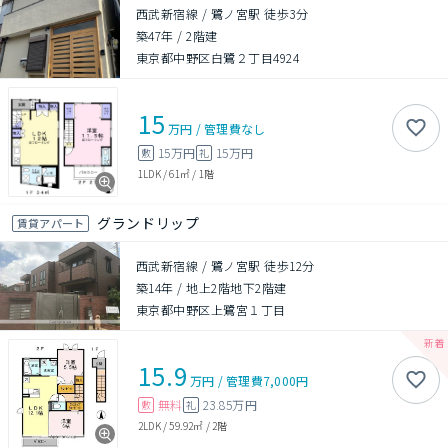
西武新宿線 / 鷺ノ宮駅 徒歩3分
築47年
/
2階建
東京都中野区白鷺２丁目4924
15
万円
/
管理費
なし
15万円
15万円
敷
礼
1LDK
/
61㎡
/
1階
グランドリップ
賃貸アパート
西武新宿線 / 鷺ノ宮駅 徒歩12分
築14年
/
地上2階地下2階建
東京都中野区上鷺宮１丁目
15.9
万円
/
管理費
7,000円
無料
23.85万円
敷
礼
2LDK
/
59.92㎡
/
2階