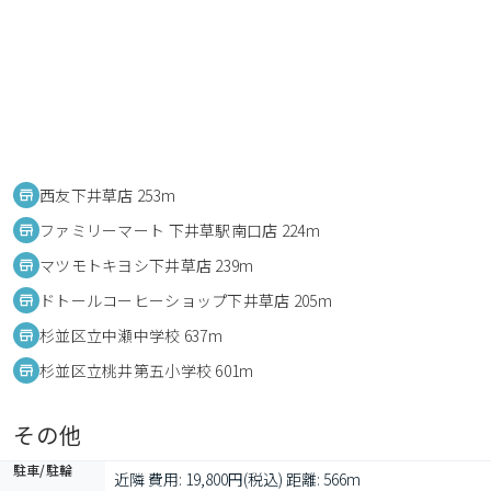
西友下井草店 253m
ファミリーマート 下井草駅南口店 224m
マツモトキヨシ下井草店 239m
ドトールコーヒーショップ下井草店 205m
杉並区立中瀬中学校 637m
杉並区立桃井第五小学校 601m
その他
駐車/駐輪
近隣 費用: 19,800円(税込) 距離: 566m