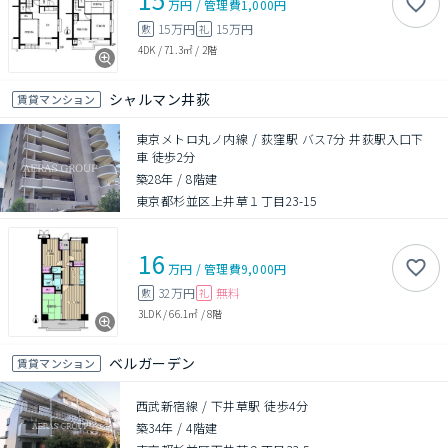
万円
/
管理費
1,000円
15万円
15万円
敷
礼
4DK
/
71.3㎡
/
2階
シャルマン井荻
賃貸マンション
東京メトロ丸ノ内線 / 荻窪駅 バス7分 井荻駅入口下
車 徒歩2分
築28年
/
8階建
東京都杉並区上井草１丁目23-15
16
万円
/
管理費
9,000円
32万円
無料
敷
礼
3LDK
/
66.1㎡
/
8階
ベルガーデン
賃貸マンション
西武新宿線 / 下井草駅 徒歩4分
築34年
/
4階建