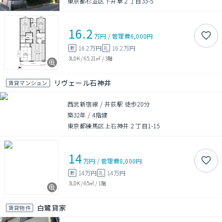
東京都杉並区下井草２丁目33-5
16.2
万円
/
管理費
6,000円
16.2万円
16.2万円
敷
礼
3LDK
/
65.21㎡
/
3階
リヴェール石神井
賃貸マンション
西武新宿線 / 井荻駅 徒歩20分
築32年
/
4階建
東京都練馬区上石神井２丁目1-15
14
万円
/
管理費
8,000円
14万円
14万円
敷
礼
3LDK
/
65㎡
/
1階
白鷺貸家
賃貸物件