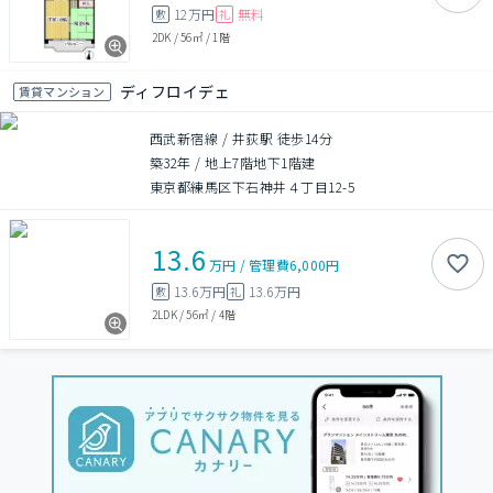
12万円
無料
敷
礼
2DK
/
56㎡
/
1階
ディフロイデェ
賃貸マンション
西武新宿線 / 井荻駅 徒歩14分
築32年
/
地上7階地下1階建
東京都練馬区下石神井４丁目12-5
13.6
万円
/
管理費
6,000円
13.6万円
13.6万円
敷
礼
2LDK
/
56㎡
/
4階