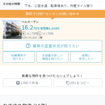
その他の特徴
下水、公営水道、駐車場あり、外壁タイル張り
無料で10秒! カンタンお問い合わせ
ベルガーデン
16.2
万円
/
管理費6,000円
16.2万円
16.2万円
敷
礼
3LDK / 65.21㎡ / 3階
最新の空室状況が知りたい
初期費用が
お部屋の詳しい
実際に
知りたい
情報を知りたい
見学したい
素敵な物件を見つけたらシェアしよう！
LINEで共有
URLをコピー