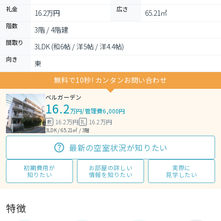
礼金
広さ
16.2万円
65.21㎡
階数
3階 / 4階建
間取り
3LDK (和6帖 / 洋5帖 / 洋4.4帖)
向き
東
無料で10秒! カンタンお問い合わせ
ベルガーデン
16.2
万円
/
管理費6,000円
16.2万円
16.2万円
敷
礼
3LDK / 65.21㎡ / 3階
最新の空室状況が知りたい
初期費用が
お部屋の詳しい
実際に
知りたい
情報を知りたい
見学したい
特徴