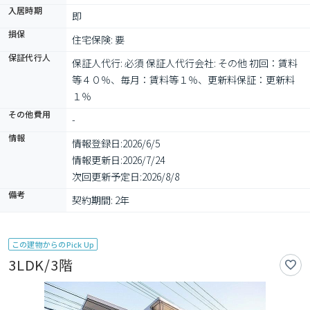
入居時期
即
損保
住宅保険: 要
保証代行人
保証人代行: 必須 保証人代行会社: その他 初回：賃料
等４０％、毎月：賃料等１％、更新料保証：更新料
１％
その他費用
-
情報
情報登録日:
2026/6/5
情報更新日:
2026/7/24
次回更新予定日:
2026/8/8
備考
契約期間: 2年
この建物からのPick Up
3LDK/3階