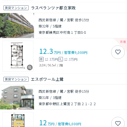
ラスペランツァ都立家政
賃貸マンション
西武新宿線 / 鷺ノ宮駅 徒歩15分
築32年
/
5階建
東京都練馬区中村南１丁目8-8
12.3
万円
/
管理費
9,000円
12.3万円
12.3万円
敷
礼
2LDK
/
56.5㎡
/
2階
エスポワール上鷺
賃貸マンション
西武新宿線 / 鷺ノ宮駅 徒歩15分
築31年
/
3階建
東京都中野区上鷺宮２丁目２１-２２
12
万円
/
管理費
6,000円