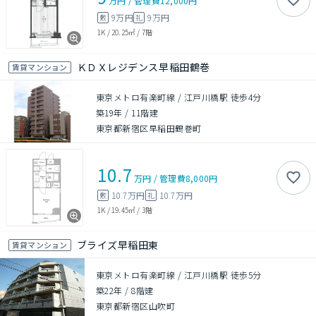
万円
/
管理費
12,000円
9万円
9万円
敷
礼
1K
/
20.25㎡
/
7階
ＫＤＸレジデンス早稲田鶴巻
賃貸マンション
東京メトロ有楽町線 / 江戸川橋駅 徒歩4分
築19年
/
11階建
東京都新宿区早稲田鶴巻町
10.7
万円
/
管理費
8,000円
10.7万円
10.7万円
敷
礼
1K
/
19.45㎡
/
3階
ブライズ早稲田東
賃貸マンション
東京メトロ有楽町線 / 江戸川橋駅 徒歩5分
築22年
/
8階建
東京都新宿区山吹町