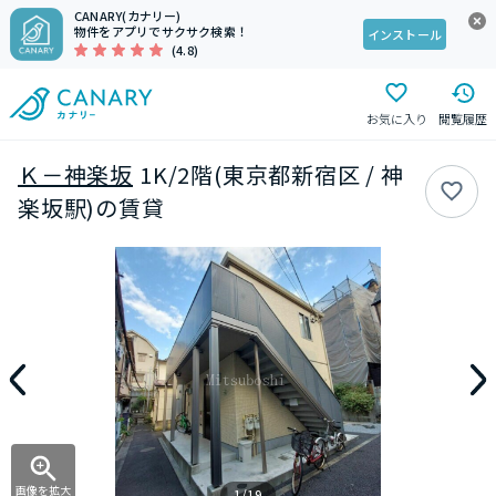
CANARY(カナリー)
物件をアプリでサクサク検索！
インストール
(4.8)
お気に入り
閲覧履歴
Ｋ－神楽坂
1K/2階(東京都新宿区 / 神
楽坂駅)の賃貸
画像を拡大
1/19