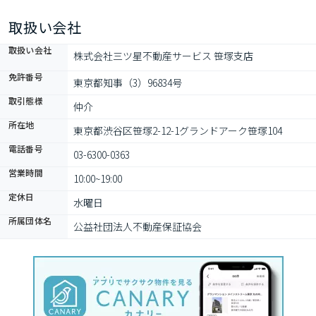
取扱い会社
取扱い会社
株式会社三ツ星不動産サービス 笹塚支店
免許番号
東京都知事（3）96834号
取引態様
仲介
所在地
東京都渋谷区笹塚2-12-1グランドアーク笹塚104
電話番号
03-6300-0363
営業時間
10:00~19:00
定休日
水曜日
所属団体名
公益社団法人不動産保証協会