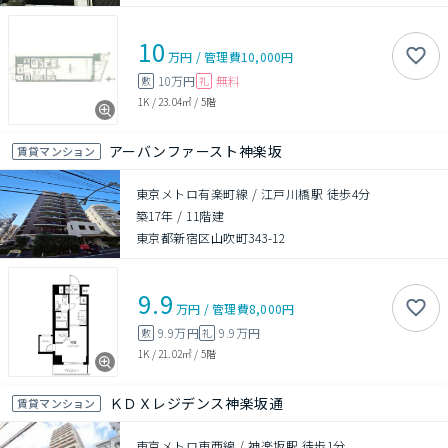
10
万円
/
管理費
10,000円
10万円
無料
敷
礼
1K
/
23.04㎡
/
5階
アーバンファースト神楽坂
賃貸マンション
東京メトロ有楽町線 / 江戸川橋駅 徒歩4分
築17年
/
11階建
東京都新宿区山吹町343-12
9.9
万円
/
管理費
8,000円
9.9万円
9.9万円
敷
礼
1K
/
21.02㎡
/
5階
ＫＤＸレジデンス神楽坂通
賃貸マンション
東京メトロ東西線 / 神楽坂駅 徒歩1分