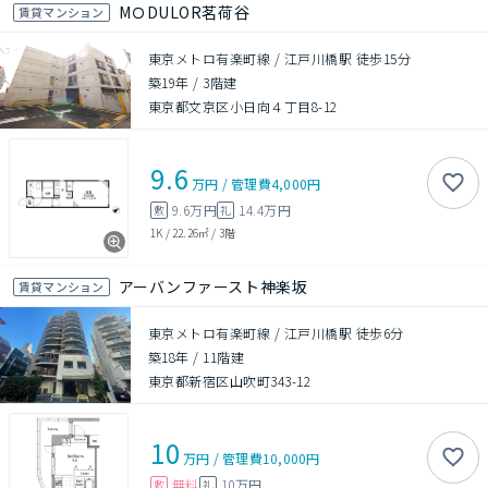
MＯDULOR茗荷谷
賃貸マンション
東京メトロ有楽町線 / 江戸川橋駅 徒歩15分
築19年
/
3階建
東京都文京区小日向４丁目8-12
9.6
万円
/
管理費
4,000円
9.6万円
14.4万円
敷
礼
1K
/
22.26㎡
/
3階
アーバンファースト神楽坂
賃貸マンション
東京メトロ有楽町線 / 江戸川橋駅 徒歩6分
築18年
/
11階建
東京都新宿区山吹町343-12
10
万円
/
管理費
10,000円
無料
10万円
敷
礼