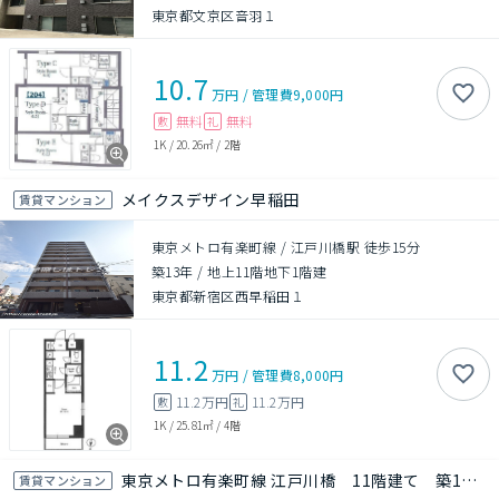
東京都文京区音羽１
10.7
万円
/
管理費
9,000円
無料
無料
敷
礼
1K
/
20.26㎡
/
2階
メイクスデザイン早稲田
賃貸マンション
東京メトロ有楽町線 / 江戸川橋駅 徒歩15分
築13年
/
地上11階地下1階建
東京都新宿区西早稲田１
11.2
万円
/
管理費
8,000円
11.2万円
11.2万円
敷
礼
1K
/
25.81㎡
/
4階
東京メトロ有楽町線 江戸川橋 11階建て 築12年
賃貸マンション