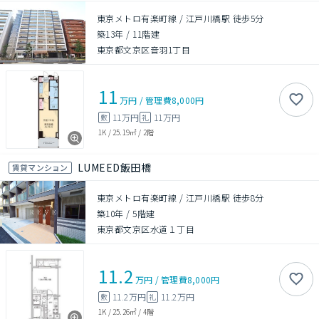
東京メトロ有楽町線 / 江戸川橋駅 徒歩5分
築13年
/
11階建
東京都文京区音羽1丁目
11
万円
/
管理費
8,000円
11万円
11万円
敷
礼
1K
/
25.19㎡
/
2階
LUMEED飯田橋
賃貸マンション
東京メトロ有楽町線 / 江戸川橋駅 徒歩8分
築10年
/
5階建
東京都文京区水道１丁目
11.2
万円
/
管理費
8,000円
11.2万円
11.2万円
敷
礼
1K
/
25.26㎡
/
4階