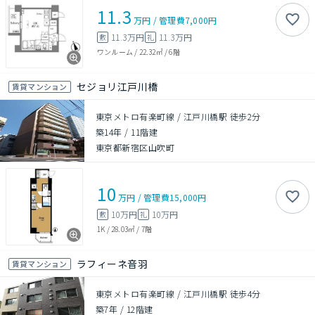
11.3
万円
/
管理費
7,000円
11.3万円
11.3万円
敷
礼
ワンルーム
/
22.32㎡
/
6階
セジョリ江戸川橋
賃貸マンション
東京メトロ有楽町線 / 江戸川橋駅 徒歩2分
築14年
/
11階建
東京都新宿区山吹町
10
万円
/
管理費
15,000円
10万円
10万円
敷
礼
1K
/
28.03㎡
/
7階
ラフィーネ音羽
賃貸マンション
東京メトロ有楽町線 / 江戸川橋駅 徒歩4分
築7年
/
12階建