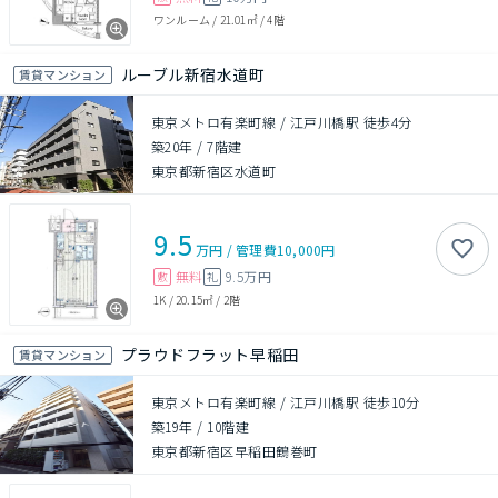
ワンルーム
/
21.01㎡
/
4階
ルーブル新宿水道町
賃貸マンション
東京メトロ有楽町線 / 江戸川橋駅 徒歩4分
築20年
/
7階建
東京都新宿区水道町
9.5
万円
/
管理費
10,000円
無料
9.5万円
敷
礼
1K
/
20.15㎡
/
2階
プラウドフラット早稲田
賃貸マンション
東京メトロ有楽町線 / 江戸川橋駅 徒歩10分
築19年
/
10階建
東京都新宿区早稲田鶴巻町