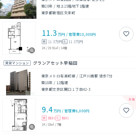
築20年
/
地上15階地下1階建
東京都新宿区矢来町
11.3
万円
/
管理費
10,000円
11.3万円
11.3万円
敷
礼
1K
/
19.91㎡
/
14階
グランアセット早稲田
賃貸マンション
東京メトロ有楽町線 / 江戸川橋駅 徒歩7分
築18年
/
12階建
東京都文京区関口１丁目42-3
9.4
万円
/
管理費
6,000円
無料
無料
敷
礼
1K
/
18㎡
/
7階