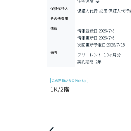
住宅保険: 要
保証代行人
保証人代行: 必須 保証人代行会
その他費用
-
情報
情報登録日:
2026/7/8
情報更新日:
2026/7/6
次回更新予定日:
2026/7/18
備考
フリーレント: 1.0ヶ月分

契約期間: 2年
この建物からのPick Up
1K/2階