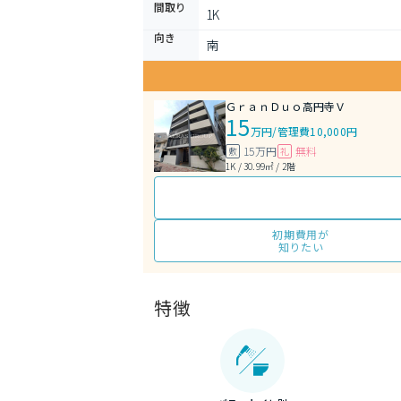
間取り
1K 
向き
南
ＧｒａｎＤｕｏ高円寺Ｖ
15
万円
/
管理費10,000円
15万円
無料
敷
礼
1K / 30.99㎡ / 2階
初期費用が
知りたい
特徴