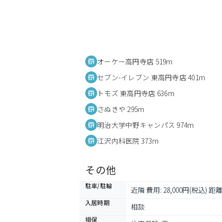
オーケー高円寺店 519m
セブン-イレブン 東高円寺店 401m
トモズ 東高円寺店 636m
さぬきや 295m
明治大学中野キャンパス 974m
江沢内科医院 373m
その他
駐車/駐輪
近隣 費用: 28,000円(税込) 距離:
入居時期
相談
損保