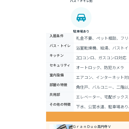
バス・トイレ別
駐車場あり
入居条件
礼金不要、ペット相談、フリ
バス・トイレ
浴室乾燥機、給湯、バストイ
キッチン
2口コンロ、ガスコンロ対応
セキュリティ
オートロック、防犯カメラ
室内設備
エアコン、インターネット対
部屋の特徴
角住戸、バルコニー、二階以
共用部
エレベーター、宅配ボックス
その他の特徴
下水、公営水道、駐車場あり
ＧｒａｎＤｕｏ高円寺Ｖ