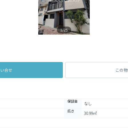
1/25
問い合せ
この物
保証金
なし
広さ
30.99㎡