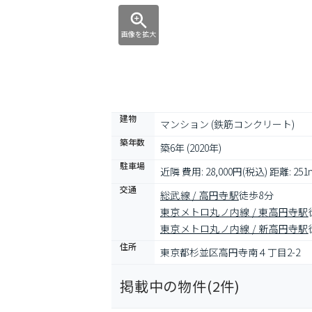
画像を拡大
建物
マンション (鉄筋コンクリート)
築年数
築6年 (2020年)
駐車場
近隣 費用: 28,000円(税込) 距離: 251
交通
総武線 / 高円寺駅
徒歩8分
東京メトロ丸ノ内線 / 東高円寺駅
東京メトロ丸ノ内線 / 新高円寺駅
住所
東京都杉並区高円寺南４丁目2-2
掲載中の物件(
2
件)