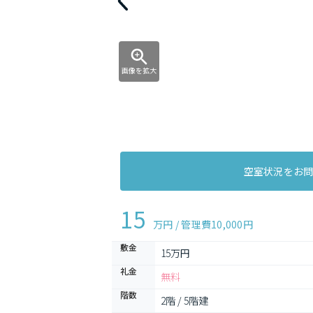
画像を拡大
空室状況をお
15
万円 / 管理費
10,000円
敷金
15万円
礼金
無料
階数
2階 / 5階建