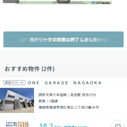
1分で完了!空室状況をお問い合わせ(無料)
カナリーでの掲載は終了しました
おすすめ物件 (2件)
ＯＮＥ ＧＡＲＡＧＥ ＮＡＧＡＯＫＡ
賃貸アパート
西鉄天神大牟田線 / 高宮駅 徒歩29分
新築
/
2階建
福岡県福岡市南区長丘２丁目20番64号
18.2