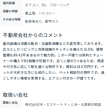
室内設備
エアコン、BS、フローリング
部屋の特徴
最上階、バルコニー
その他の特徴
駐車場あり、都市ガス
不動産会社からのコメント
室内設備は洗面化粧台・浴室乾燥機など大変充実しております。
広々としたリビングに充実設備のキッチンを備えた3LDK。建物
面積も89.42平米あるので魅力的。この一戸建ては契約とチュー
ナーの購入でBS視聴が可能です。近くに駅が2つあるため、用途
や行き先に応じて駅を選べる物件です。賃料は18.5万円です。ペ
ットが大好きな方にも紹介したい、ペット相談可の物件です。過
ごしやすい環境を実現する、エアコン付きの一戸建てです。
取扱い会社
取扱い会社
株式会社DR・エステート ドッとあーる賃貸井尻店