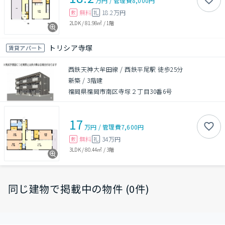
万円
/
管理費
8,000円
無料
18.2万円
敷
礼
2LDK
/
81.98㎡
/
1階
トリシア寺塚
賃貸アパート
西鉄天神大牟田線 / 西鉄平尾駅 徒歩25分
新築
/
3階建
福岡県福岡市南区寺塚２丁目30番6号
17
万円
/
管理費
7,600円
無料
34万円
敷
礼
3LDK
/
80.44㎡
/
3階
同じ建物で掲載中の物件 (0件)