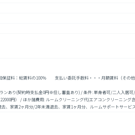
初回保証料：総賃料の100％　　支払い委託手数料・・・月額賃料（その他
あり(契約時支払金0円※但し審査あり) / 条件: 単身者可/二人入居可/事
2000円） / ほか諸費用: ルームクリーニング代(エアコンクリーニング
去、家賃2ヶ月分/2年未満退去、家賃1ヶ月分、ルームサポートサービス 2