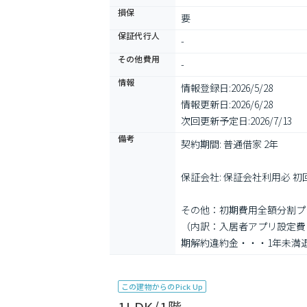
損保
要
保証代行人
-
その他費用
-
情報
情報登録日:
2026/5/28
情報更新日:
2026/6/28
次回更新予定日:
2026/7/13
備考
契約期間: 普通借家 2年

保証会社: 保証会社利用必 
その他：初期費用全額分割プラン
（内訳：入居者アプリ設定費 2
期解約違約金・・・1年未満退
この建物からのPick Up
1LDK/1階