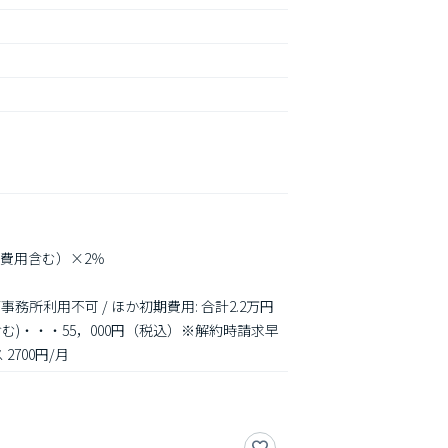
費用含む）×2％

務所利用不可 / ほか初期費用: 合計2.2万円
含む)・・・55，000円（税込）※解約時請求早
700円/月