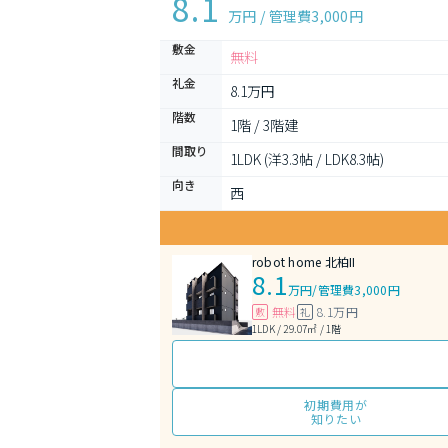
8.1
万円 / 管理費
3,000円
敷金
無料
礼金
8.1万円
階数
1階 / 3階建
間取り
1LDK (洋3.3帖 / LDK8.3帖)
向き
西
robot home 北柏II
8.1
万円
/
管理費3,000円
無料
8.1万円
敷
礼
1LDK / 29.07㎡ / 1階
初期費用が
知りたい