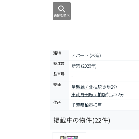
画像を拡大
建物
アパート (木造)
築年数
新築 (2026年)
駐車場
-
交通
常磐線 / 北柏駅
徒歩2分
東武野田線 / 柏駅
徒歩32分
住所
千葉県柏市根戸
掲載中の物件(
22
件)