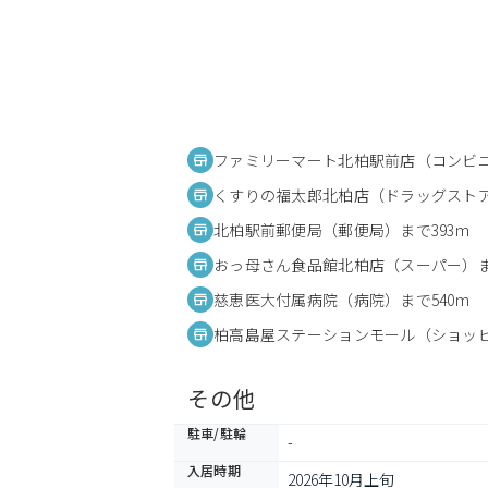
ファミリーマート北柏駅前店（コンビニ
くすりの福太郎北柏店（ドラッグストア
北柏駅前郵便局（郵便局）まで393m
おっ母さん食品館北柏店（スーパー）ま
慈恵医大付属病院（病院）まで540m
柏高島屋ステーションモール（ショッピ
その他
駐車/駐輪
-
入居時期
2026年10月上旬