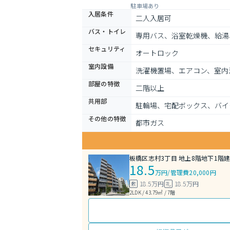
駐車場あり
入居条件
二人入居可
バス・トイレ
専用バス、浴室乾燥機、給湯
セキュリティ
オートロック
室内設備
洗濯機置場、エアコン、室内
部屋の特徴
二階以上
共用部
駐輪場、宅配ボックス、バイ
その他の特徴
都市ガス
板橋区志村3丁目 地上8階地下1階建 
18.5
万円
/
管理費20,000円
18.5万円
18.5万円
敷
礼
2LDK / 43.79㎡ / 7階