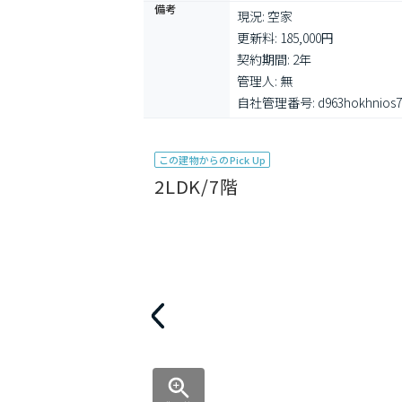
備考
現況: 空家

更新料: 185,000円

契約期間: 2年

管理人: 無

自社管理番号: d963hokhnios73
この建物からのPick Up
2LDK/7階