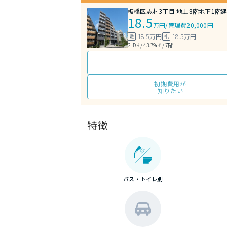
板橋区志村3丁目 地上8階地下1階建 
18.5
万円
/
管理費20,000円
18.5万円
18.5万円
敷
礼
2LDK / 43.79㎡ / 7階
初期費用が
知りたい
特徴
バス・トイレ別