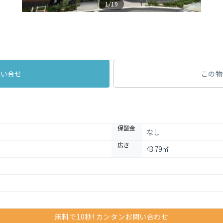
1/19
問い合せ
この物
保証金
なし
広さ
43.79㎡
無料で10秒! カンタンお問い合わせ