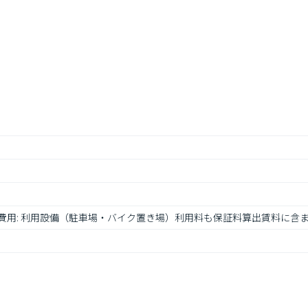
せ 費用: 利用設備（駐車場・バイク置き場）利用料も保証料算出賃料に含