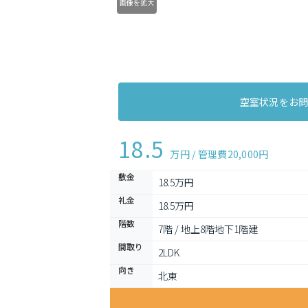
画像を拡大
空室状況をお
18.5
万円 / 管理費
20,000円
敷金
18.5万円
礼金
18.5万円
階数
7階 / 地上8階地下1階建
間取り
2LDK 
向き
北東