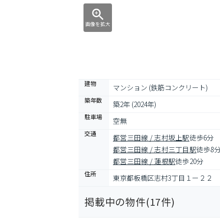
画像を拡大
建物
マンション (鉄筋コンクリート)
築年数
築2年 (2024年)
駐車場
空無
交通
都営三田線 / 志村坂上駅
徒歩6分
都営三田線 / 志村三丁目駅
徒歩8
都営三田線 / 蓮根駅
徒歩20分
住所
東京都板橋区志村3丁目１ー２２
掲載中の物件(
17
件)