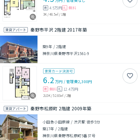
万円
/
管理費
なし
4.5万円
無料
敷
礼
3K
/
48.5㎡
/
1階
秦野市平沢 2階建 2017年築
賃貸アパート
築9年
/
2階建
神奈川県秦野市平沢1561-9
家賃カード決済可
6.2
万円
/
管理費
2,300円
無料
12.4万円
敷
礼
2LDK
/
52.83㎡
/
2階
秦野市松原町 2階建 2009年築
賃貸アパート
小田急小田原線 / 渋沢駅 徒歩5分
築17年
/
2階建
神奈川県秦野市松原町5番37号