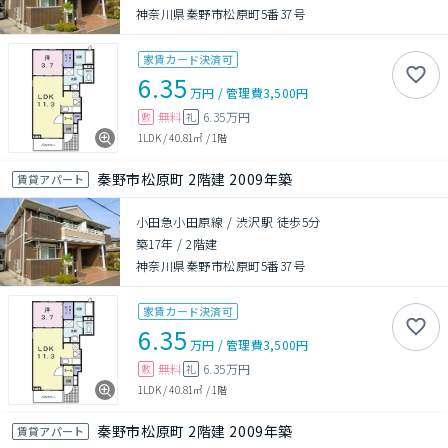
神奈川県秦野市松原町5番37号
家賃カード決済可
6.35
万円
/
管理費
3,500円
無料
6.35万円
敷
礼
1LDK
/
40.81㎡
/
1階
秦野市松原町 2階建 2009年築
賃貸アパート
小田急小田原線 / 渋沢駅 徒歩5分
築17年
/
2階建
神奈川県秦野市松原町5番37号
家賃カード決済可
6.35
万円
/
管理費
3,500円
無料
6.35万円
敷
礼
1LDK
/
40.81㎡
/
1階
秦野市松原町 2階建 2009年築
賃貸アパート