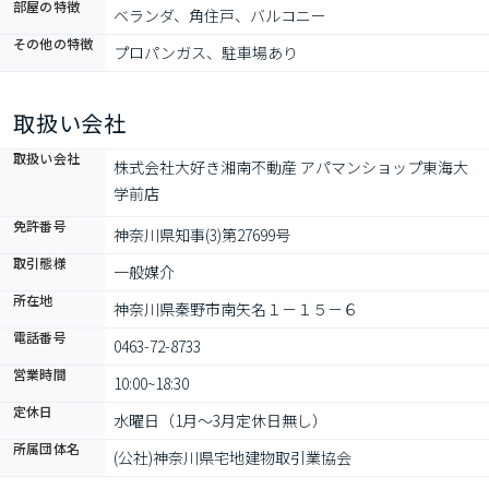
部屋の特徴
ベランダ、角住戸、バルコニー
その他の特徴
プロパンガス、駐車場あり
取扱い会社
取扱い会社
株式会社大好き湘南不動産 アパマンショップ東海大
学前店
免許番号
神奈川県知事(3)第27699号
取引態様
一般媒介
所在地
神奈川県秦野市南矢名１－１５－６
電話番号
0463-72-8733
営業時間
10:00~18:30
定休日
水曜日（1月～3月定休日無し）
所属団体名
(公社)神奈川県宅地建物取引業協会