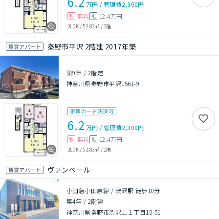
6.2
万円
/
管理費
2,300円
無料
12.4万円
敷
礼
2LDK
/
52.83㎡
/
2階
秦野市平沢 2階建 2017年築
賃貸アパート
築9年
/
2階建
神奈川県秦野市平沢1561-9
家賃カード決済可
6.2
万円
/
管理費
2,300円
無料
12.4万円
敷
礼
2LDK
/
52.83㎡
/
2階
ヴァンベール
賃貸アパート
小田急小田原線 / 渋沢駅 徒歩10分
築4年
/
2階建
神奈川県秦野市渋沢上１丁目10-51