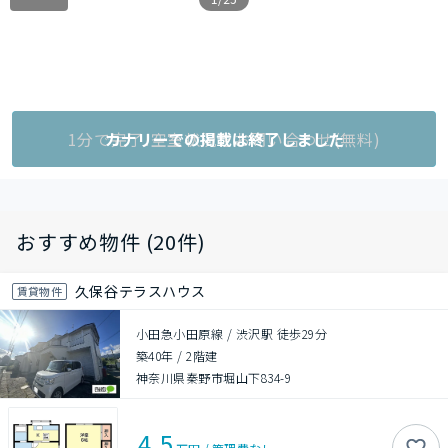
1分で完了!空室状況をお問い合わせ(無料)
カナリーでの掲載は終了しました
おすすめ物件 (20件)
久保谷テラスハウス
賃貸物件
小田急小田原線 / 渋沢駅 徒歩29分
築40年
/
2階建
神奈川県秦野市堀山下834-9
4.5