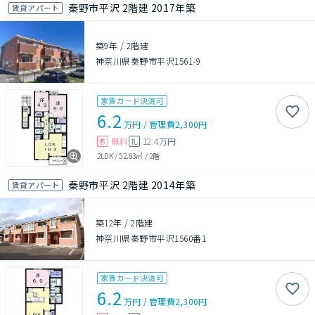
秦野市平沢 2階建 2017年築
賃貸アパート
築9年
/
2階建
神奈川県秦野市平沢1561-9
家賃カード決済可
6.2
万円
/
管理費
2,300円
無料
12.4万円
敷
礼
2LDK
/
52.83㎡
/
2階
秦野市平沢 2階建 2014年築
賃貸アパート
築12年
/
2階建
神奈川県秦野市平沢1560番1
家賃カード決済可
6.2
万円
/
管理費
2,300円