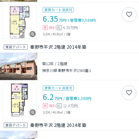
家賃カード決済可
6.35
万円
/
管理費
3,500円
無料
6.35万円
敷
礼
1LDK
/
40.81㎡
/
1階
秦野市平沢 2階建 2014年築
賃貸アパート
築12年
/
2階建
神奈川県秦野市平沢1560番1
家賃カード決済可
6.2
万円
/
管理費
2,300円
無料
12.4万円
敷
礼
1LDK
/
46.06㎡
/
1階
秦野市平沢 2階建 2014年築
賃貸アパート