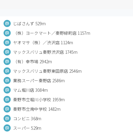
じばさんず 529m
（株）ヨークマート／秦野緑町店 1157m
ヤオマサ（株）／渋沢店 1124m
マックスバリュ秦野渋沢店 1745m
（有）幸市場 2942m
マックスバリュ秦野東田原店 2546m
業務スーパー秦野店 2586m
マム堀川店 3084m
秦野市立堀川小学校 1959m
秦野市立南中学校 1482m
コンビニ 368m
スーパー 529m