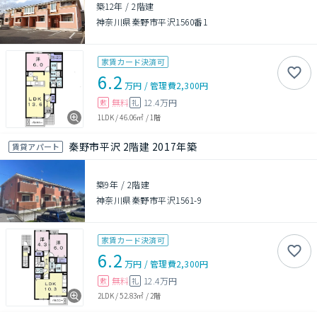
築12年
/
2階建
神奈川県秦野市平沢1560番1
家賃カード決済可
6.2
万円
/
管理費
2,300円
無料
12.4万円
敷
礼
1LDK
/
46.06㎡
/
1階
秦野市平沢 2階建 2017年築
賃貸アパート
築9年
/
2階建
神奈川県秦野市平沢1561-9
家賃カード決済可
6.2
万円
/
管理費
2,300円
無料
12.4万円
敷
礼
2LDK
/
52.83㎡
/
2階