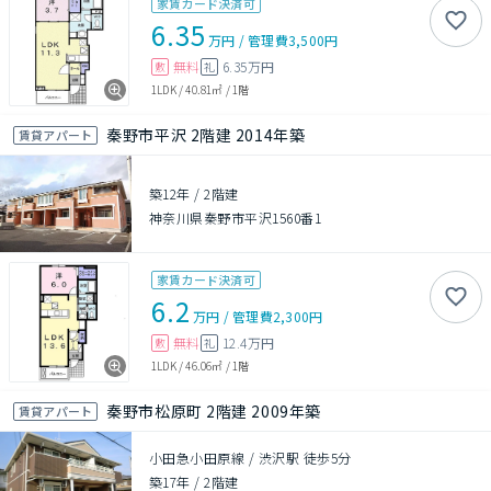
家賃カード決済可
6.35
万円
/
管理費
3,500円
無料
6.35万円
敷
礼
1LDK
/
40.81㎡
/
1階
秦野市平沢 2階建 2014年築
賃貸アパート
築12年
/
2階建
神奈川県秦野市平沢1560番1
家賃カード決済可
6.2
万円
/
管理費
2,300円
無料
12.4万円
敷
礼
1LDK
/
46.06㎡
/
1階
秦野市松原町 2階建 2009年築
賃貸アパート
小田急小田原線 / 渋沢駅 徒歩5分
築17年
/
2階建