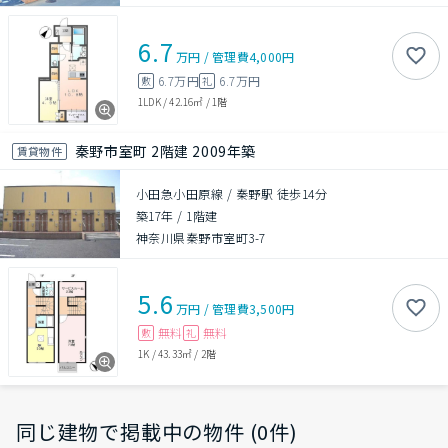
6.7
万円
/
管理費
4,000円
6.7万円
6.7万円
敷
礼
1LDK
/
42.16㎡
/
1階
秦野市室町 2階建 2009年築
賃貸物件
小田急小田原線 / 秦野駅 徒歩14分
築17年
/
1階建
神奈川県秦野市室町3-7
5.6
万円
/
管理費
3,500円
無料
無料
敷
礼
1K
/
43.33㎡
/
2階
同じ建物で掲載中の物件 (0件)