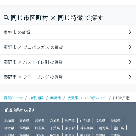
同じ市区町村 × 同じ特徴 で探す
秦野市 の賃貸
秦野市 × プロパンガス の賃貸
秦野市 × バストイレ別 の賃貸
秦野市 × フローリング の賃貸
賃貸Canary
/
神奈川県
/
秦野市
/
渋沢駅
/
北の原ハイツ
/
(1LDK/1階)
都道府県から探す
北海道
青森県
岩手県
宮城県
秋田県
山形県
福島県
茨城県
栃木県
群馬県
埼玉県
千葉県
東京都
神奈川県
新潟県
富山県
石川県
福井県
山梨県
長野県
岐阜県
静岡県
愛知県
三重県