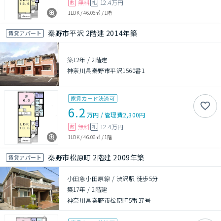
無料
12.4万円
敷
礼
1LDK
/
46.06㎡
/
1階
秦野市平沢 2階建 2014年築
賃貸アパート
築12年
/
2階建
神奈川県秦野市平沢1560番1
家賃カード決済可
6.2
万円
/
管理費
2,300円
無料
12.4万円
敷
礼
1LDK
/
46.06㎡
/
1階
秦野市松原町 2階建 2009年築
賃貸アパート
小田急小田原線 / 渋沢駅 徒歩5分
築17年
/
2階建
神奈川県秦野市松原町5番37号