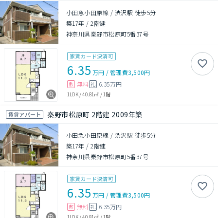
小田急小田原線 / 渋沢駅 徒歩5分
築17年
/
2階建
神奈川県秦野市松原町5番37号
家賃カード決済可
6.35
万円
/
管理費
3,500円
無料
6.35万円
敷
礼
1LDK
/
40.81㎡
/
1階
秦野市松原町 2階建 2009年築
賃貸アパート
小田急小田原線 / 渋沢駅 徒歩5分
築17年
/
2階建
神奈川県秦野市松原町5番37号
家賃カード決済可
6.35
万円
/
管理費
3,500円
無料
6.35万円
敷
礼
1LDK
/
40.81㎡
/
1階