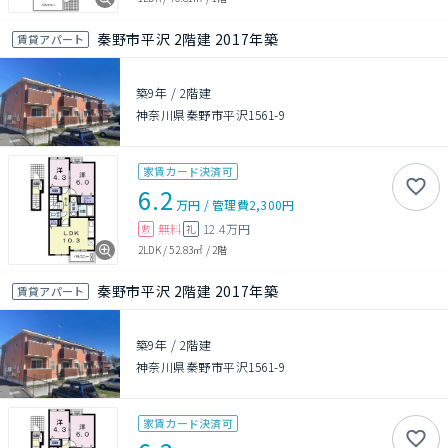
秦野市平沢 2階建 2017年築
賃貸アパート
築9年
/
2階建
神奈川県秦野市平沢1561-9
家賃カード決済可
6.2
万円
/
管理費
2,300円
無料
12.4万円
敷
礼
2LDK
/
52.83㎡
/
2階
秦野市平沢 2階建 2017年築
賃貸アパート
築9年
/
2階建
神奈川県秦野市平沢1561-9
家賃カード決済可