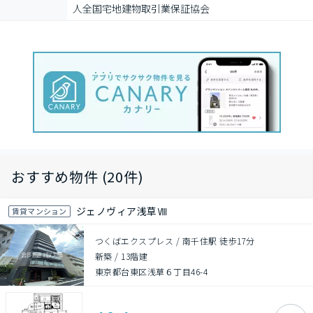
⼈全国宅地建物取引業保証協会
おすすめ物件 (20件)
ジェノヴィア浅草Ⅷ
賃貸マンション
つくばエクスプレス / 南千住駅 徒歩17分
新築
/
13階建
東京都台東区浅草６丁目46-4