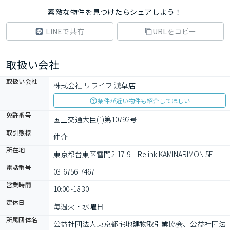
素敵な物件を見つけたらシェアしよう！
LINEで共有
URLをコピー
取扱い会社
取扱い会社
株式会社 リライフ 浅草店
条件が近い物件も紹介してほしい
免許番号
国土交通大臣(1)第10792号
取引態様
仲介
所在地
東京都台東区雷門2-17-9　Relink KAMINARIMON 5F
電話番号
03-6756-7467
営業時間
10:00~18:30
定休日
毎週火・水曜日
所属団体名
公益社団法⼈東京都宅地建物取引業協会、公益社団法