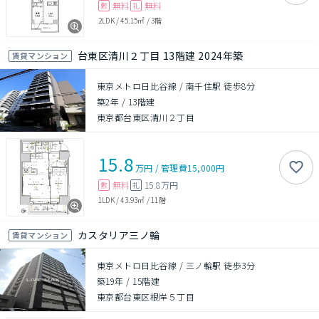
無料
無料
敷
礼
2LDK
/
45.15㎡
/
3階
台東区清川２丁目 13階建 2024年築
賃貸マンション
東京メトロ日比谷線 / 南千住駅 徒歩8分
築2年
/
13階建
東京都台東区清川２丁目
15.8
万円
/
管理費
15,000円
無料
15.8万円
敷
礼
1LDK
/
43.93㎡
/
11階
カスタリア三ノ輪
賃貸マンション
東京メトロ日比谷線 / 三ノ輪駅 徒歩3分
築19年
/
15階建
東京都台東区根岸５丁目