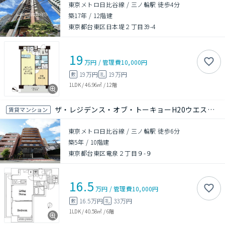
東京メトロ日比谷線 / 三ノ輪駅 徒歩4分
築17年
/
12階建
東京都台東区日本堤２丁目39-4
19
万円
/
管理費
10,000円
19万円
19万円
敷
礼
1LDK
/
46.96㎡
/
12階
ザ・レジデンス・オブ・トーキョーH20ウエストタワー
賃貸マンション
東京メトロ日比谷線 / 三ノ輪駅 徒歩6分
築5年
/
10階建
東京都台東区竜泉２丁目９-９
16.5
万円
/
管理費
10,000円
16.5万円
33万円
敷
礼
1LDK
/
40.58㎡
/
6階