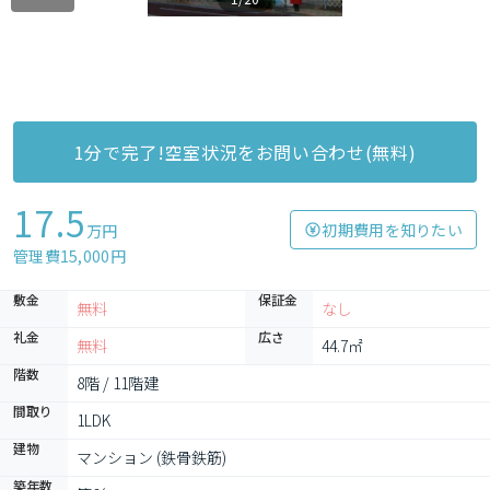
1分で完了!空室状況をお問い合わせ(無料)
17.5
初期費用を知りたい
万円
管理費15,000円
敷金
保証金
無料
なし
礼金
広さ
無料
44.7㎡
階数
8階 / 11階建
間取り
1LDK
建物
マンション (鉄骨鉄筋)
築年数