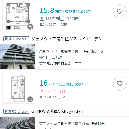
15.8
万円
/
管理費
10,000円
15.8万円
15.8万円
敷
礼
1LDK
/
39.27㎡
/
13階
ジェノヴィア南千住Ⅳスカイガーデン
賃貸マンション
東京メトロ日比谷線 / 南千住駅 徒歩9分
築4年
/
10階建
東京都台東区日本堤１丁目
16
万円
/
管理費
15,000円
無料
無料
敷
礼
1LDK
/
40.52㎡
/
3階
GENOVIA浅草VIskygarden
賃貸マンション
東京メトロ日比谷線 / 南千住駅 徒歩19分