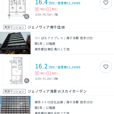
16.4
万円
/
管理費
15,000円
無料
無料
敷
礼
1LDK
/
40.72㎡
/
7階
ジェノヴィア南千住Ⅷ
賃貸マンション
つくばエクスプレス / 南千住駅 徒歩15分
築1年
/
10階建
東京都台東区清川１丁目
16.2
万円
/
管理費
15,000円
無料
無料
敷
礼
1LDK
/
41.23㎡
/
8階
ジェノヴィア浅草Ⅵスカイガーデン
賃貸マンション
東京メトロ日比谷線 / 南千住駅 徒歩18分
築2年
/
12階建
東京都台東区今戸２丁目