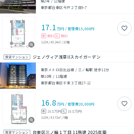
築2年
/
12階建
東京都台東区今戸２丁目9-7
17.1
万円
/
管理費
15,000円
無料
無料
敷
礼
1LDK
/
40.24㎡
/
10階
ジェノヴィア浅草IIスカイガーデン
賃貸マンション
東京メトロ日比谷線 / 三ノ輪駅 徒歩11分
築10年
/
11階建
東京都台東区千束３丁目27-12
16.8
万円
/
管理費
20,000円
16.8万円
16.8万円
敷
礼
1LDK
/
43.72㎡
/
9階
台東区三ノ輪１丁目 11階建 2025年築
賃貸マンション