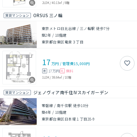
2LDK
/
40.13㎡
/
8階
ORSUS 三ノ輪
賃貸マンション
東京メトロ日比谷線 / 三ノ輪駅 徒歩7分
築2年
/
10階建
東京都台東区竜泉３丁目
17
万円
/
管理費
15,000円
17万円
無料
敷
礼
1LDK
/
38.64㎡
/
10階
ジェノヴィア南千住IVスカイガーデン
賃貸マンション
常磐線 / 南千住駅 徒歩10分
築4年
/
10階建
東京都台東区日本堤１丁目28-9