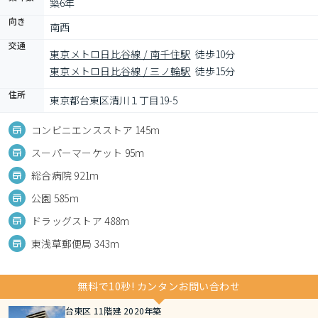
築6年
向き
南西
交通
東京メトロ日比谷線 / 南千住駅
徒歩10分
東京メトロ日比谷線 / 三ノ輪駅
徒歩15分
住所
東京都台東区清川１丁目19-5
コンビニエンスストア 145m
スーパーマーケット 95m
総合病院 921m
公園 585m
ドラッグストア 488m
東浅草郵便局 343m
無料で10秒! カンタンお問い合わせ
台東区 11階建 2020年築