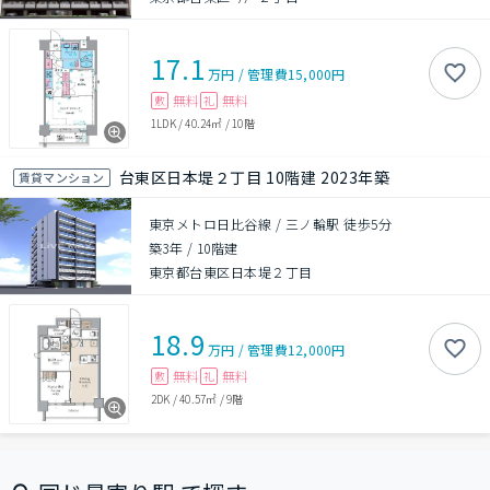
17.1
万円
/
管理費
15,000円
無料
無料
敷
礼
1LDK
/
40.24㎡
/
10階
台東区日本堤２丁目 10階建 2023年築
賃貸マンション
東京メトロ日比谷線 / 三ノ輪駅 徒歩5分
築3年
/
10階建
東京都台東区日本堤２丁目
18.9
万円
/
管理費
12,000円
無料
無料
敷
礼
2DK
/
40.57㎡
/
9階