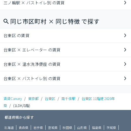
三ノ輪駅 × バストイレ別 の賃貸
同じ市区町村 × 同じ特徴 で探す
台東区 の賃貸
台東区 × エレベーター の賃貸
台東区 × 温水洗浄便座 の賃貸
台東区 × バストイレ別 の賃貸
賃貸Canary
/
東京都
/
台東区
/
南千住駅
/
台東区 11階建 2020年
築
/
(1LDK/8階)
都道府県から探す
北海道
青森県
岩手県
宮城県
秋田県
山形県
福島県
茨城県