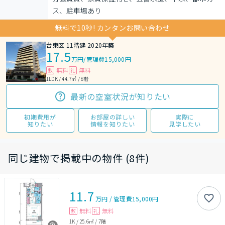
ス、駐車場あり
無料で10秒! カンタンお問い合わせ
台東区 11階建 2020年築
17.5
万円
/
管理費15,000円
無料
無料
敷
礼
1LDK / 44.7㎡ / 8階
最新の空室状況が知りたい
初期費用が
お部屋の詳しい
実際に
知りたい
情報を知りたい
見学したい
同じ建物で掲載中の物件 (8件)
11.7
万円
/
管理費
15,000円
無料
無料
敷
礼
1K
/
25.6㎡
/
7階