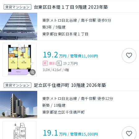
台東区日本堤１丁目 9階建 2023年築
賃貸マンション
東京メトロ日比谷線 / 南千住駅 徒歩9分
築3年
/
9階建
東京都台東区日本堤１丁目
19.2
万円
/
管理費
11,000円
無料
19.2万円
敷
礼
1LDK
/
42.6㎡
/
4階
足立区千住橋戸町 10階建 2026年築
賃貸マンション
東京メトロ日比谷線 / 南千住駅 徒歩12分
新築
/
10階建
東京都足立区千住橋戸町
19.1
万円
/
管理費
15,000円