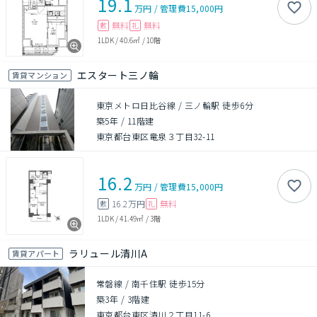
19.1
万円
/
管理費
15,000円
無料
無料
敷
礼
1LDK
/
40.6㎡
/
10階
エスタート三ノ輪
賃貸マンション
東京メトロ日比谷線 / 三ノ輪駅 徒歩6分
築5年
/
11階建
東京都台東区竜泉３丁目32-11
16.2
万円
/
管理費
15,000円
16.2万円
無料
敷
礼
1LDK
/
41.49㎡
/
3階
ラリュール清川A
賃貸アパート
常磐線 / 南千住駅 徒歩15分
築3年
/
3階建
東京都台東区清川２丁目11-6