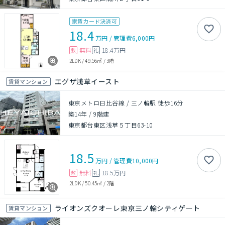
家賃カード決済可
18.4
万円
/
管理費
6,000円
無料
18.4万円
敷
礼
2LDK
/
49.56㎡
/
3階
エグザ浅草イースト
賃貸マンション
東京メトロ日比谷線 / 三ノ輪駅 徒歩16分
築14年
/
9階建
東京都台東区浅草５丁目63-10
18.5
万円
/
管理費
10,000円
無料
18.5万円
敷
礼
2LDK
/
50.45㎡
/
2階
ライオンズクオーレ東京三ノ輪シティゲート
賃貸マンション