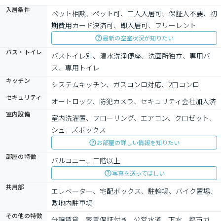
入居条件
ペット相談、ペット可、二人入居可、保証人不要、初
期費用カード決済可、即入居可、フリーレント
最新の空室状況が知りたい
バス・トイレ
バストイレ別、温水洗浄便座、洗面所独立、専用バ
ス、専用トイレ
キッチン
システムキッチン、ガスコンロ対応、2口コンロ
セキュリティ
オートロック、防犯カメラ、セキュリティ会社加入済
室内設備
室内洗濯置、フローリング、エアコン、クロゼット、
シューズボックス
お部屋の詳しい情報を知りたい
部屋の特徴
バルコニー、二階以上
写真を送ってほしい
共用部
エレベーター、宅配ボックス、駐輪場、バイク置場、
敷地内駐車場
その他の特徴
分譲賃貸、家賃保証付き、公営水道、下水、都市ガ