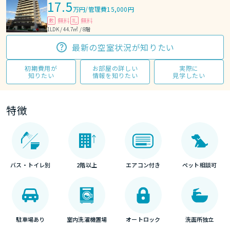
17.5
万円
/
管理費15,000円
無料
無料
敷
礼
1LDK / 44.7㎡ / 8階
最新の空室状況が知りたい
初期費用が
お部屋の詳しい
実際に
知りたい
情報を知りたい
見学したい
特徴
バス・トイレ別
2階以上
エアコン付き
ペット相談可
駐車場あり
室内洗濯機置場
オートロック
洗面所独立