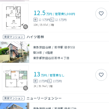
12.5
万円
/
管理費
5,000円
12.5万円
12.5万円
敷
礼
1DK
/
35.97㎡
/
3階
ハイツ若林
賃貸マンション
東急世田谷線 / 若林駅 徒歩5分
築34年
/
4階建
東京都世田谷区若林４丁目
13
万円
/
管理費
なし
13万円
13万円
敷
礼
2K
/
39.74㎡
/
1階
ニューリージェンシー
賃貸マンション
東急世田谷線 / 若林駅 徒歩17分