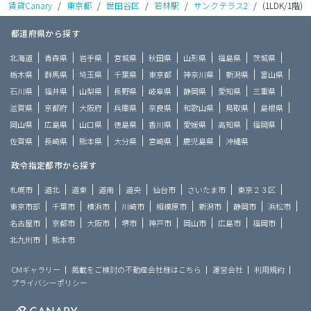
賃貸Canary
/
東京都
/
世田谷区
/
若林駅
/
サンクテラス2
/
(1LDK/1階)
都道府県から探す
北海道
青森県
岩手県
宮城県
秋田県
山形県
福島県
茨城県
栃木県
群馬県
埼玉県
千葉県
東京都
神奈川県
新潟県
富山県
石川県
福井県
山梨県
長野県
岐阜県
静岡県
愛知県
三重県
滋賀県
京都府
大阪府
兵庫県
奈良県
和歌山県
鳥取県
島根県
岡山県
広島県
山口県
徳島県
香川県
愛媛県
高知県
福岡県
佐賀県
長崎県
熊本県
大分県
宮崎県
鹿児島県
沖縄県
政令指定都市から探す
札幌市
道北
道東
道南
道央
仙台市
さいたま市
東京２３区
東京市部
千葉市
横浜市
川崎市
相模原市
新潟市
静岡市
浜松市
名古屋市
京都市
大阪市
堺市
神戸市
岡山市
広島市
福岡市
北九州市
熊本市
CMギャラリー
掲載をご検討の不動産会社様はこちら
運営会社
利用規約
プライバシーポリシー