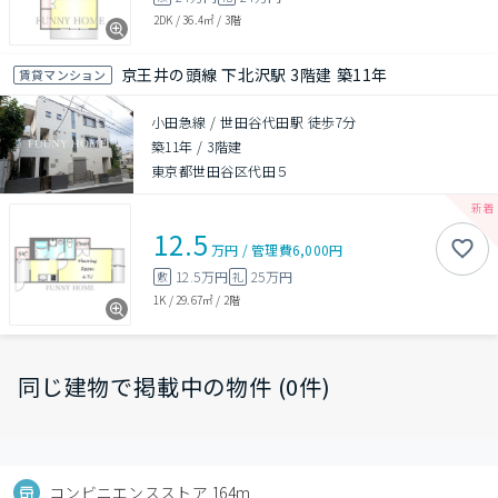
2DK
/
36.4㎡
/
3階
京王井の頭線 下北沢駅 3階建 築11年
賃貸マンション
小田急線 / 世田谷代田駅 徒歩7分
築11年
/
3階建
東京都世田谷区代田５
12.5
万円
/
管理費
6,000円
12.5万円
25万円
敷
礼
1K
/
29.67㎡
/
2階
同じ建物で掲載中の物件 (0件)
コンビニエンスストア 164m