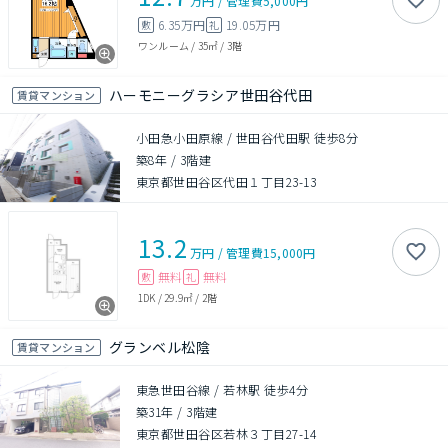
万円
/
管理費
5,000円
6.35万円
19.05万円
敷
礼
ワンルーム
/
35㎡
/
3階
ハーモニーグラシア世田谷代田
賃貸マンション
小田急小田原線 / 世田谷代田駅 徒歩8分
築8年
/
3階建
東京都世田谷区代田１丁目23-13
13.2
万円
/
管理費
15,000円
無料
無料
敷
礼
1DK
/
29.9㎡
/
2階
グランベル松陰
賃貸マンション
東急世田谷線 / 若林駅 徒歩4分
築31年
/
3階建
東京都世田谷区若林３丁目27-14