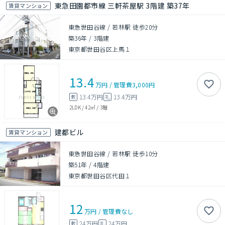
東急田園都市線 三軒茶屋駅 3階建 築37年
賃貸マンション
東急世田谷線 / 若林駅 徒歩20分
築36年
/
3階建
東京都世田谷区上馬１
13.4
万円
/
管理費
3,000円
13.4万円
13.4万円
敷
礼
2LDK
/
42㎡
/
3階
建都ビル
賃貸マンション
東急世田谷線 / 若林駅 徒歩10分
築51年
/
4階建
東京都世田谷区代田１
12
万円
/
管理費
なし
24万円
24万円
敷
礼