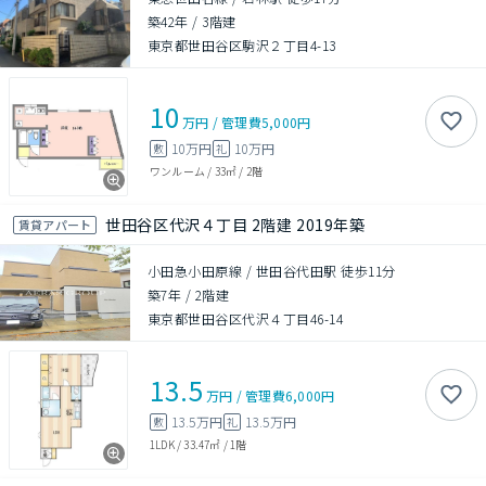
築42年
/
3階建
東京都世田谷区駒沢２丁目4-13
10
万円
/
管理費
5,000円
10万円
10万円
敷
礼
ワンルーム
/
33㎡
/
2階
世田谷区代沢４丁目 2階建 2019年築
賃貸アパート
小田急小田原線 / 世田谷代田駅 徒歩11分
築7年
/
2階建
東京都世田谷区代沢４丁目46-14
13.5
万円
/
管理費
6,000円
13.5万円
13.5万円
敷
礼
1LDK
/
33.47㎡
/
1階