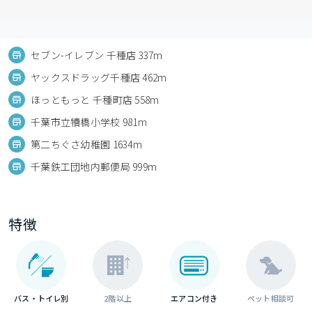
セブン-イレブン 千種店 337m
ヤックスドラッグ千種店 462m
ほっともっと 千種町店 558m
千葉市立犢橋小学校 981m
第二ちぐさ幼稚園 1634m
千葉鉄工団地内郵便局 999m
特徴
バス・トイレ別
2階以上
エアコン付き
ペット相談可