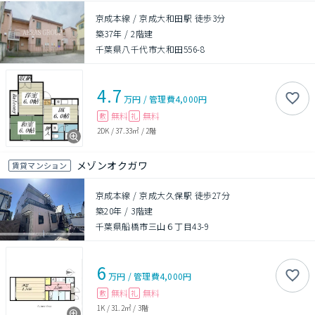
京成本線 / 京成大和田駅 徒歩3分
築37年
/
2階建
千葉県八千代市大和田556-8
4.7
万円
/
管理費
4,000円
無料
無料
敷
礼
2DK
/
37.33㎡
/
2階
メゾンオクガワ
賃貸マンション
京成本線 / 京成大久保駅 徒歩27分
築20年
/
3階建
千葉県船橋市三山６丁目43-9
6
万円
/
管理費
4,000円
無料
無料
敷
礼
1K
/
31.2㎡
/
3階