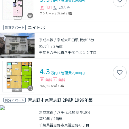
万円
/
管理費
3,000円
無料
5.9万円
敷
礼
ワンルーム
/
32.9㎡
/
1階
エイト北
賃貸アパート
京成本線 / 京成大和田駅 徒歩13分
築38年
/
2階建
千葉県八千代市八千代台北１２丁目
4.3
万円
/
管理費
2,000円
無料
無料
敷
礼
3DK
/
49.68㎡
/
2階
習志野市東習志野 2階建 1996年築
賃貸アパート
京成本線 / 八千代台駅 徒歩19分
築30年
/
2階建
千葉県習志野市東習志野８丁目