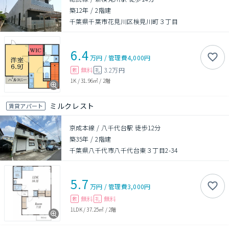
築12年
/
2階建
千葉県千葉市花見川区検見川町３丁目
6.4
万円
/
管理費
4,000円
無料
3.2万円
敷
礼
1K
/
31.96㎡
/
2階
ミルクレスト
賃貸アパート
京成本線 / 八千代台駅 徒歩12分
築35年
/
2階建
千葉県八千代市八千代台東３丁目2-34
5.7
万円
/
管理費
3,000円
無料
無料
敷
礼
1LDK
/
37.25㎡
/
2階