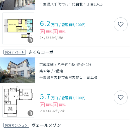
千葉県八千代市八千代台北４丁目13-18
6.2
万円
/
管理費
5,000円
無料
無料
敷
礼
1K
/
32.62㎡
/
2階
さくらコーポ
賃貸アパート
京成本線 / 八千代台駅 徒歩41分
築32年
/
2階建
千葉県習志野市東習志野１丁目11-8
5.7
万円
/
管理費
3,000円
無料
無料
敷
礼
2DK
/
43.06㎡
/
2階
ヴェールメゾン
賃貸マンション