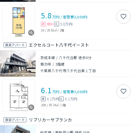
5.8
万円
/
管理費
3,000円
無料
5.8万円
敷
礼
1K
/
29.81㎡
/
1階
エクセルコート八千代イースト
賃貸アパート
京成本線 / 八千代台駅 徒歩4分
築39年
/
3階建
千葉県八千代市八千代台東１丁目
6.1
万円
/
管理費
3,000円
6.1万円
6.1万円
敷
礼
2DK
/
39.74㎡
/
1階
リブリカーサブランカ
賃貸アパート
総武線 / 新検見川駅 徒歩14分