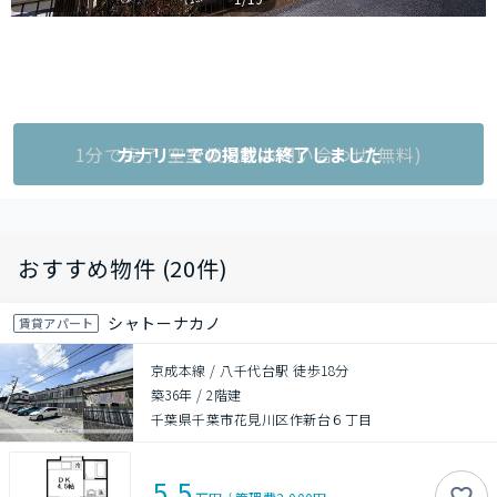
1分で完了!空室状況をお問い合わせ(無料)
カナリーでの掲載は終了しました
おすすめ物件 (20件)
シャトーナカノ
賃貸アパート
京成本線 / 八千代台駅 徒歩18分
築36年
/
2階建
千葉県千葉市花見川区作新台６丁目
5.5