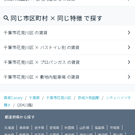
同じ市区町村 × 同じ特徴 で探す
千葉市花見川区 の賃貸
千葉市花見川区 × バストイレ別 の賃貸
千葉市花見川区 × プロパンガス の賃貸
千葉市花見川区 × 敷地内駐車場 の賃貸
賃貸Canary
/
千葉県
/
千葉市花見川区
/
京成大和田駅
/
シティハイツ千
種Ⅱ
/
(2DK/1階)
都道府県から探す
北海道
青森県
岩手県
宮城県
秋田県
山形県
福島県
茨城県
栃木県
群馬県
埼玉県
千葉県
東京都
神奈川県
新潟県
富山県