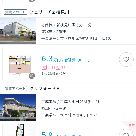
フェリーチェ検見川
賃貸アパート
総武線 / 新検見川駅 徒歩12分
築20年
/
2階建
千葉県千葉市花見川区検見川町１丁目601
6.3
万円
/
管理費
3,000円
無料
無料
敷
礼
1K
/
29.81㎡
/
1階
グリフォードＢ
賃貸アパート
京成本線 / 京成大和田駅 徒歩23分
築18年
/
2階建
千葉県八千代市村上南４丁目9-29
5.9