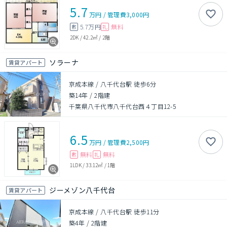
5.7
万円
/
管理費
3,000円
5.7万円
無料
敷
礼
2DK
/
42.2㎡
/
2階
ソラーナ
賃貸アパート
京成本線 / 八千代台駅 徒歩6分
築14年
/
2階建
千葉県八千代市八千代台西４丁目12-5
6.5
万円
/
管理費
2,500円
無料
無料
敷
礼
1LDK
/
33.12㎡
/
1階
ジーメゾン八千代台
賃貸アパート
京成本線 / 八千代台駅 徒歩11分
築4年
/
2階建