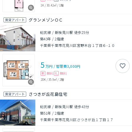
1K
/
30.42㎡
/
1階
グランメゾンＯＣ
賃貸アパート
総武線 / 新検見川駅 徒歩25分
築43年
/
2階建
千葉県千葉市花見川区宮野木台１丁目６-１０
5
万円
/
管理費
3,000円
無料
無料
敷
礼
2DK
/
35.9㎡
/
2階
さつきが丘花島住宅
賃貸アパート
総武線 / 新検見川駅 徒歩43分
築51年
/
2階建
千葉県千葉市花見川区さつきが丘１丁目１７