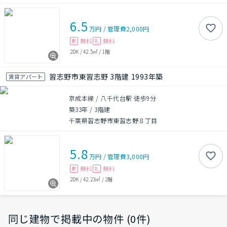
6.5
万円
/
管理費
2,000円
無料
無料
敷
礼
2DK
/
42.5㎡
/
1階
習志野市東習志野 3階建 1993年築
賃貸アパート
京成本線 / 八千代台駅 徒歩9分
築33年
/
3階建
千葉県習志野市東習志野８丁目
5.8
万円
/
管理費
3,000円
無料
無料
敷
礼
2DK
/
42.23㎡
/
2階
同じ建物で掲載中の物件 (0件)