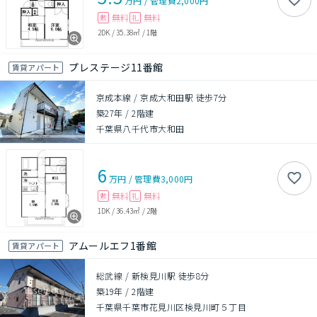
万円
/
管理費
2,000円
無料
無料
敷
礼
2DK
/
35.38㎡
/
1階
プレステージ11番館
賃貸アパート
京成本線 / 京成大和田駅 徒歩7分
築27年
/
2階建
千葉県八千代市大和田
6
万円
/
管理費
3,000円
無料
無料
敷
礼
1DK
/
36.43㎡
/
2階
アムールエフ1番館
賃貸アパート
総武線 / 新検見川駅 徒歩8分
築19年
/
2階建
千葉県千葉市花見川区検見川町５丁目