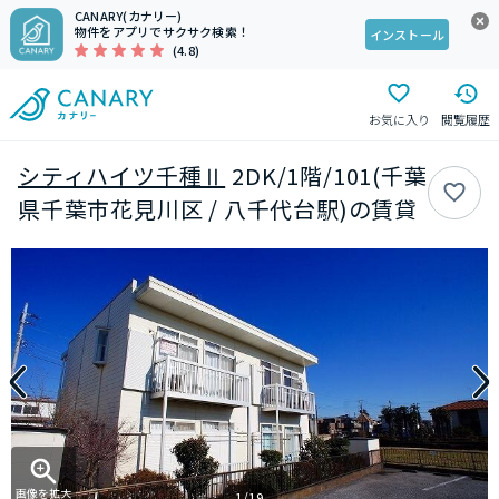
CANARY(カナリー)
物件をアプリでサクサク検索！
インストール
(4.8)
お気に入り
閲覧履歴
シティハイツ千種Ⅱ
2DK/1階/101(千葉
県千葉市花見川区 / 八千代台駅)の賃貸
画像を拡大
1/19