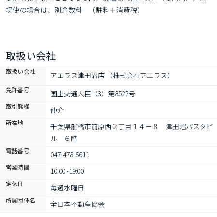
場使の場合は、別途数料　（駐料＋消費税）
取扱い会社
取扱い会社
アエラス津田沼店 （株式会社アエラス）
免許番号
国土交通大臣（3）第8522号
取引態様
仲介
所在地
千葉県船橋市前原西２丁目１４－８　津田沼パスタビ
ル　６階
電話番号
047-478-5611
営業時間
10:00~19:00
定休日
毎週水曜日
所属団体名
全日本不動産協会