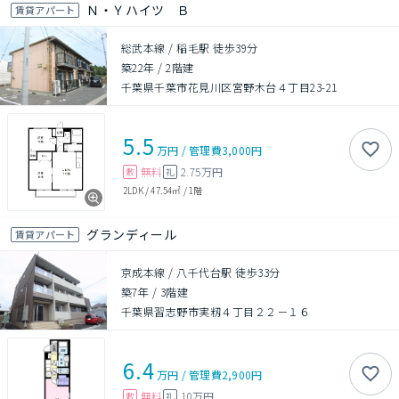
Ｎ・Ｙハイツ Ｂ
賃貸アパート
総武本線 / 稲毛駅 徒歩39分
築22年
/
2階建
千葉県千葉市花見川区宮野木台４丁目23-21
5.5
万円
/
管理費
3,000円
無料
2.75万円
敷
礼
2LDK
/
47.54㎡
/
1階
グランディール
賃貸アパート
京成本線 / 八千代台駅 徒歩33分
築7年
/
3階建
千葉県習志野市実籾４丁目２２－１６
6.4
万円
/
管理費
2,900円
無料
10万円
敷
礼