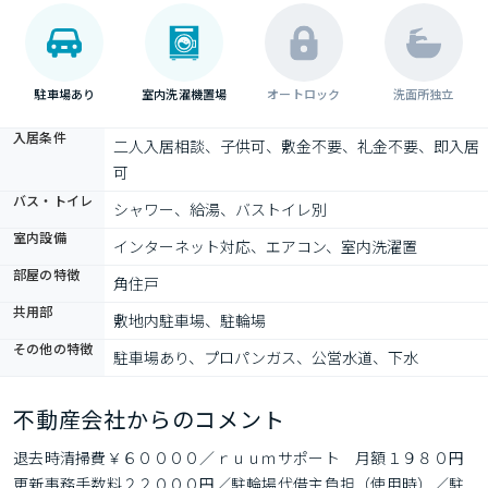
駐車場あり
室内洗濯機置場
オートロック
洗面所独立
入居条件
二人入居相談、子供可、敷金不要、礼金不要、即入居
可
バス・トイレ
シャワー、給湯、バストイレ別
室内設備
インターネット対応、エアコン、室内洗濯置
部屋の特徴
角住戸
共用部
敷地内駐車場、駐輪場
その他の特徴
駐車場あり、プロパンガス、公営水道、下水
不動産会社からのコメント
退去時清掃費￥６００００／ｒｕｕｍサポート　月額１９８０円
更新事務手数料２２０００円／駐輪場代借主負担（使用時）／駐