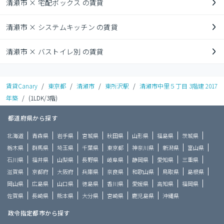
清瀬市 × 宅配ボックス の賃貸
清瀬市 × システムキッチン の賃貸
清瀬市 × バストイレ別 の賃貸
賃貸Canary
/
東京都
/
清瀬市
/
東所沢駅
/
清瀬市中里５丁目 3階建 2017
年築
/
(1LDK/3階)
都道府県から探す
北海道
青森県
岩手県
宮城県
秋田県
山形県
福島県
茨城県
栃木県
群馬県
埼玉県
千葉県
東京都
神奈川県
新潟県
富山県
石川県
福井県
山梨県
長野県
岐阜県
静岡県
愛知県
三重県
滋賀県
京都府
大阪府
兵庫県
奈良県
和歌山県
鳥取県
島根県
岡山県
広島県
山口県
徳島県
香川県
愛媛県
高知県
福岡県
佐賀県
長崎県
熊本県
大分県
宮崎県
鹿児島県
沖縄県
政令指定都市から探す