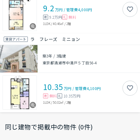
9.2
万円
/
管理費
4,000円
9.2万円
無料
敷
礼
1LDK
/
40.46㎡
/
2階
ラ フレーズ ミニョン
賃貸アパート
築3年
/
3階建
東京都清瀬市中清戸５丁目56-4
10.35
万円
/
管理費
4,100円
無料
10.35万円
敷
礼
1LDK
/
50.02㎡
/
2階
同じ建物で掲載中の物件 (0件)