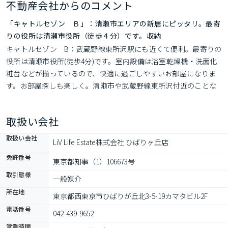
不動産会社からのコメント
「キャトルセゾン Ｂ」：清瀬市エリアの新居にピッタリ。最寄
りの役所は清瀬市役所（徒歩４分）です。収納
キャトルセゾン　B：武蔵野線東所沢駅にも近くて便利。最寄りの
役所は清瀬市役所(徒歩4分)です。室内設備は浴室乾燥機・洗面化
粧台などが揃っているので、快適に過ごしやすいお部屋になりま
す。お部屋探しも楽しく。清瀬市や武蔵野線東所沢付近のことな
ら当社へご連絡下さい。経験豊富なスタッフがお待ちしておりま
す。
取扱い会社
取扱い会社
LiV Life Estate株式会社 ひばりヶ丘店
免許番号
東京都知事（1）106673号
取引態様
一般媒介
所在地
東京都西東京市ひばりが丘北3-5-19カマタビル2F
電話番号
042-439-9652
営業時間