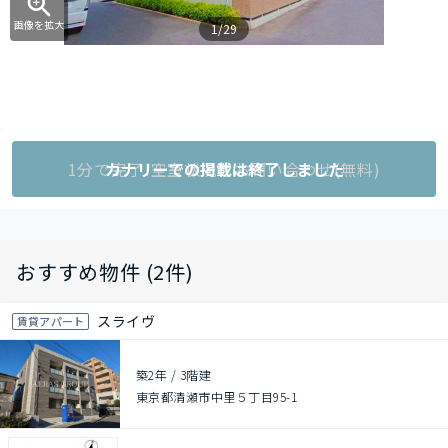
画像を拡大
1/29
1分で完了!空室状況をお問い合わせ(無料)
カナリーでの掲載は終了しました
おすすめ物件 (2件)
スライヴ
賃貸アパート
築2年
/
3階建
東京都清瀬市中里５丁目95-1