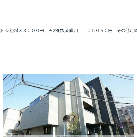
　初回保証料３３０００円　その他初期費用　１０５０５０円　その他月額