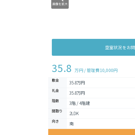
画像を拡大
空室状況をお
35.8
万円 / 管理費
10,000円
敷金
35.8万円
礼金
35.8万円
階数
3階 / 4階建
間取り
2LDK 
向き
南