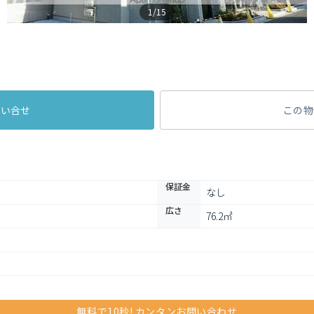
1/15
問い合せ
この物
保証金
なし
広さ
76.2㎡
無料で10秒! カンタンお問い合わせ