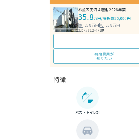
杉並区天沼 4階建 2026年築
35.8
万円
/
管理費10,000円
35.8万円
35.8万円
敷
礼
2LDK / 76.2㎡ / 3階
初期費用が
知りたい
特徴
バス・トイレ別