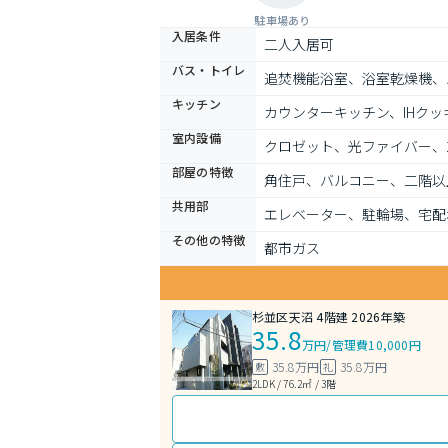
駐車場あり
入居条件
二人入居可
バス・トイレ
追焚機能浴室、浴室乾燥機、
キッチン
カウンターキッチン、IHク
室内設備
クロゼット、光ファイバー、
部屋の特徴
角住戸、バルコニー、二階以
共用部
エレベーター、駐輪場、宅配
その他の特徴
都市ガス
杉並区天沼 4階建 2026年築
35.8
万円
/
管理費10,000円
35.8万円
35.8万円
敷
礼
2LDK / 76.2㎡ / 3階