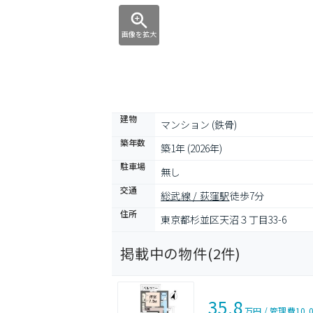
画像を拡大
建物
マンション (鉄骨)
築年数
築1年 (2026年)
駐車場
無し
交通
総武線 / 荻窪駅
徒歩7分
住所
東京都杉並区天沼３丁目33-6
掲載中の物件(
2
件)
35.8
万円
/
管理費
10,