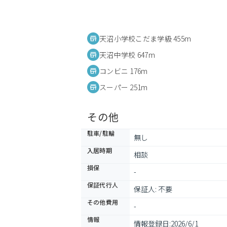
天沼小学校こだま学級 455m
天沼中学校 647m
コンビニ 176m
スーパー 251m
その他
駐車/駐輪
無し
入居時期
相談
損保
-
保証代行人
保証人: 不要
その他費用
-
情報
情報登録日:
2026/6/1