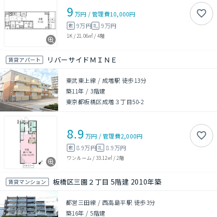
9
万円
/
管理費
10,000円
9万円
9万円
敷
礼
1K
/
21.06㎡
/
4階
リバーサイドＭＩＮＥ
賃貸アパート
東武東上線 / 成増駅 徒歩13分
築11年
/
3階建
東京都板橋区成増３丁目50-2
8.9
万円
/
管理費
2,000円
8.9万円
8.9万円
敷
礼
ワンルーム
/
33.12㎡
/
2階
板橋区三園２丁目 5階建 2010年築
賃貸マンション
都営三田線 / 西高島平駅 徒歩3分
築16年
/
5階建