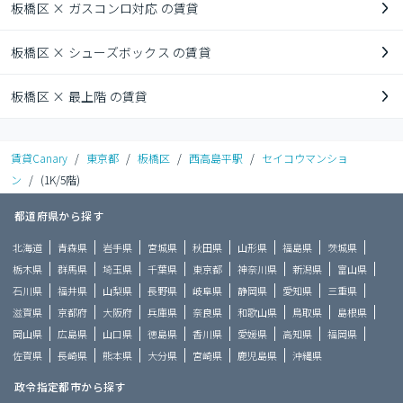
板橋区 × ガスコンロ対応 の賃貸
板橋区 × シューズボックス の賃貸
板橋区 × 最上階 の賃貸
賃貸Canary
/
東京都
/
板橋区
/
西高島平駅
/
セイコウマンショ
ン
/
(1K/5階)
都道府県から探す
北海道
青森県
岩手県
宮城県
秋田県
山形県
福島県
茨城県
栃木県
群馬県
埼玉県
千葉県
東京都
神奈川県
新潟県
富山県
石川県
福井県
山梨県
長野県
岐阜県
静岡県
愛知県
三重県
滋賀県
京都府
大阪府
兵庫県
奈良県
和歌山県
鳥取県
島根県
岡山県
広島県
山口県
徳島県
香川県
愛媛県
高知県
福岡県
佐賀県
長崎県
熊本県
大分県
宮崎県
鹿児島県
沖縄県
政令指定都市から探す