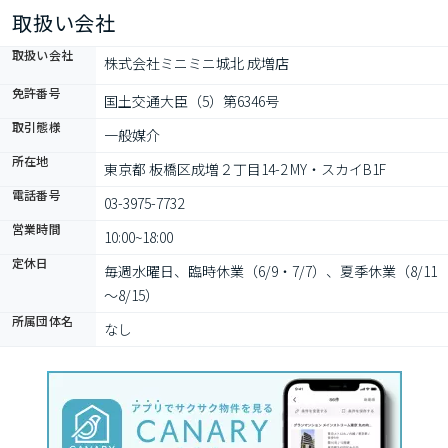
取扱い会社
取扱い会社
株式会社ミニミニ城北 成増店
免許番号
国土交通大臣（5）第6346号
取引態様
一般媒介
所在地
東京都 板橋区成増２丁目14-2 MY・スカイB1F
電話番号
03-3975-7732
営業時間
10:00~18:00
定休日
毎週水曜日、臨時休業（6/9・7/7）、夏季休業（8/11
～8/15）
所属団体名
なし