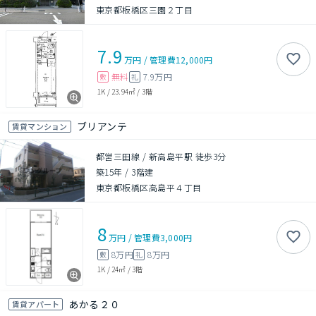
東京都板橋区三園２丁目
7.9
万円
/
管理費
12,000円
無料
7.9万円
敷
礼
1K
/
23.94㎡
/
3階
ブリアンテ
賃貸マンション
都営三田線 / 新高島平駅 徒歩3分
築15年
/
3階建
東京都板橋区高島平４丁目
8
万円
/
管理費
3,000円
8万円
8万円
敷
礼
1K
/
24㎡
/
3階
あかる２０
賃貸アパート