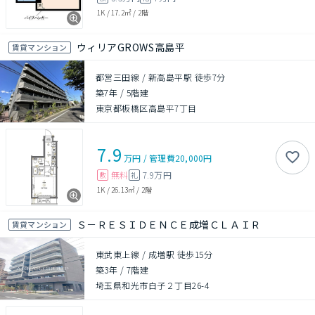
1K
/
17.2㎡
/
2階
ウィリアGROWS高島平
賃貸マンション
都営三田線 / 新高島平駅 徒歩7分
築7年
/
5階建
東京都板橋区高島平7丁目
7.9
万円
/
管理費
20,000円
無料
7.9万円
敷
礼
1K
/
26.13㎡
/
2階
Ｓ－ＲＥＳＩＤＥＮＣＥ成増ＣＬＡＩＲ
賃貸マンション
東武東上線 / 成増駅 徒歩15分
築3年
/
7階建
埼玉県和光市白子２丁目26-4