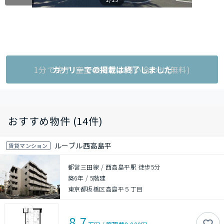
1分で完了!空室状況をお問い合わせ(無料)
カナリーでの掲載は終了しました
おすすめ物件 (14件)
ルーブル西高島平
賃貸マンション
都営三田線 / 西高島平駅 徒歩5分
築6年
/
5階建
東京都板橋区高島平５丁目
8.7