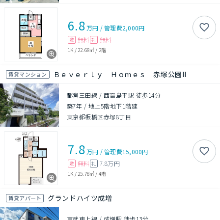
6.8
万円
/
管理費
2,000円
無料
無料
敷
礼
1K
/
22.68㎡
/
2階
Ｂｅｖｅｒｌｙ Ｈｏｍｅｓ 赤塚公園II
賃貸マンション
都営三田線 / 西高島平駅 徒歩14分
築7年
/
地上5階地下1階建
東京都板橋区赤塚8丁目
7.8
万円
/
管理費
15,000円
無料
7.8万円
敷
礼
1K
/
25.78㎡
/
4階
グランドハイツ成増
賃貸アパート
東武東上線 / 成増駅 徒歩13分