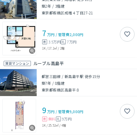
築2年
/
3階建
東京都板橋区成増４丁目27-21
7
万円
/
管理費
2,000円
3.5万円
7万円
敷
礼
1K
/
17.2㎡
/
2階
ルーブル高島平
賃貸マンション
都営三田線 / 新高島平駅 徒歩15分
築7年
/
8階建
東京都板橋区高島平８
9
万円
/
管理費
9,000円
無料
9万円
敷
礼
1K
/
25.52㎡
/
4階