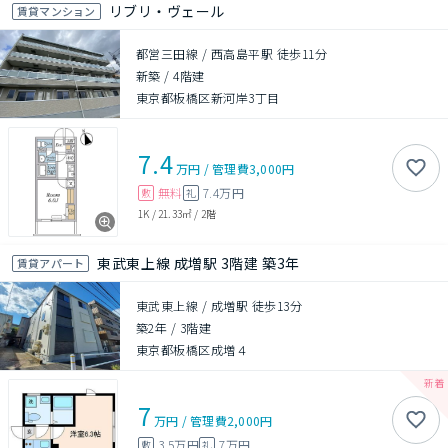
リブリ・ヴェール
賃貸マンション
都営三田線 / 西高島平駅 徒歩11分
新築
/
4階建
東京都板橋区新河岸3丁目
7.4
万円
/
管理費
3,000円
無料
7.4万円
敷
礼
1K
/
21.33㎡
/
2階
東武東上線 成増駅 3階建 築3年
賃貸アパート
東武東上線 / 成増駅 徒歩13分
築2年
/
3階建
東京都板橋区成増４
7
万円
/
管理費
2,000円
3.5万円
7万円
敷
礼