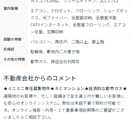
ガスコンロ対応、システムキッチン、2口コンロ
室内設備
エアコン、クロゼット、フローリング、シューズボッ
クス、光ファイバー、全居室収納、全居室洋室、
CATVインターネット、全居室フローリング、エアコ
ン全室、玄関収納
部屋の特徴
バルコニー、角住戸、二階以上、最上階
共用部
駐輪場、敷地内ごみ置き場
その他の特徴
都市ガス、保証会社利用可
不動産会社からのコメント
★ミニミニ専任募集物件★ＲＣマンション★経済的な都市ガス★
遠隔地のお客様や、忙しく店舗まで足を運ぶのが難しいお客様に
も安心のオンラインシステム。弊社は来店不要で契約が可能で
す。オンライン接客・内見・ＩＴ重要事項説明等のご要望がござ
いましたらご相談下さい。