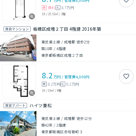
万円
/
管理費
8,000円
無料
8.7万円
敷
礼
1K
/
25.52㎡
/
3階
板橋区成増２丁目 4階建 2016年築
賃貸マンション
東武東上線 / 成増駅 徒歩2分
築10年
/
4階建
東京都板橋区成増２丁目
8.2
万円
/
管理費
4,000円
8.2万円
8.2万円
敷
礼
1K
/
19㎡
/
4階
ハイツ兼松
賃貸アパート
東武東上線 / 成増駅 徒歩12分
築42年
/
2階建
東京都板橋区赤塚新町３