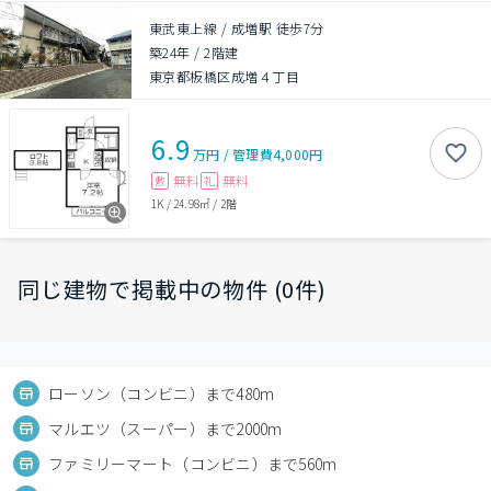
東武東上線 / 成増駅 徒歩7分
築24年
/
2階建
東京都板橋区成増４丁目
6.9
万円
/
管理費
4,000円
無料
無料
敷
礼
1K
/
24.98㎡
/
2階
同じ建物で掲載中の物件 (0件)
ローソン（コンビニ）まで480m
マルエツ（スーパー）まで2000m
ファミリーマート（コンビニ）まで560m