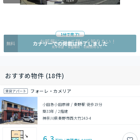
1分で完了!
お部屋について詳しく知りたい !
カナリーでの掲載は終了しました
無料
見学希望・空室確認・初期費用など
おすすめ物件 (18件)
フォーレ・カメリア
賃貸アパート
小田急小田原線 / 秦野駅 徒歩19分
築33年
/
2階建
神奈川県秦野市西大竹243-4
6.3