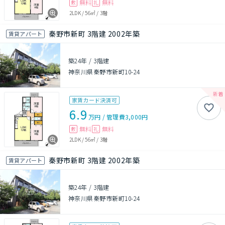
無料
無料
敷
礼
2LDK
/
56㎡
/
3階
秦野市新町 3階建 2002年築
賃貸アパート
築24年
/
3階建
神奈川県秦野市新町10-24
家賃カード決済可
6.9
万円
/
管理費
3,000円
無料
無料
敷
礼
2LDK
/
56㎡
/
3階
秦野市新町 3階建 2002年築
賃貸アパート
築24年
/
3階建
神奈川県秦野市新町10-24