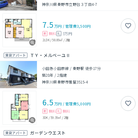
神奈川県秦野市立野台３丁目4-7
7.5
万円
/
管理費
3,500円
無料
3万円
敷
礼
2LDK
/
58.89㎡
/
2階
ＴＹ・メルベーユⅡ
賃貸アパート
小田急小田原線 / 秦野駅 徒歩17分
築28年
/
2階建
神奈川県秦野市曽屋3515-4
6.5
万円
/
管理費
5,000円
無料
無料
敷
礼
3DK
/
59.39㎡
/
2階
ガーデンウエスト
賃貸アパート