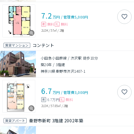
7.2
万円
/
管理費
5,000円
無料
無料
敷
礼
2LDK
/
57㎡
/
2階
コンテント
賃貸マンション
小田急小田原線 / 渋沢駅 徒歩18分
築20年
/
3階建
神奈川県秦野市渋沢1407-1
6.7
万円
/
管理費
3,000円
6.7万円
無料
敷
礼
2LDK
/
57.85㎡
/
2階
秦野市新町 3階建 2002年築
賃貸アパート