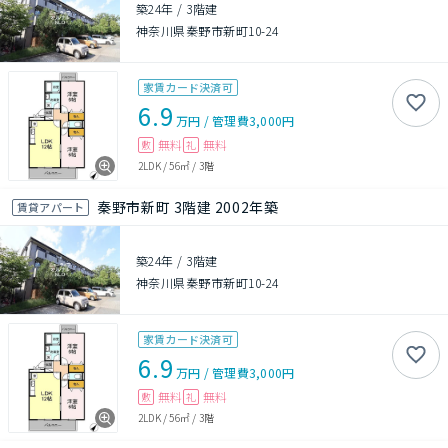
築24年
/
3階建
神奈川県秦野市新町10-24
家賃カード決済可
6.9
万円
/
管理費
3,000円
無料
無料
敷
礼
2LDK
/
56㎡
/
3階
秦野市新町 3階建 2002年築
賃貸アパート
築24年
/
3階建
神奈川県秦野市新町10-24
家賃カード決済可
6.9
万円
/
管理費
3,000円
無料
無料
敷
礼
2LDK
/
56㎡
/
3階