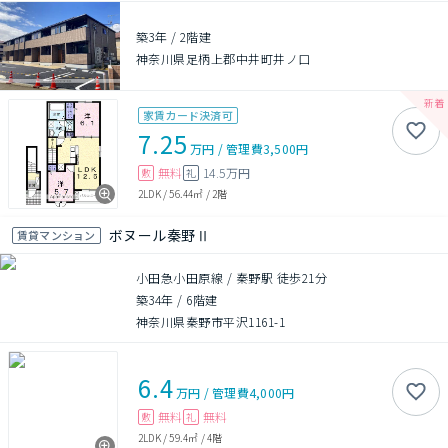
築3年
/
2階建
神奈川県足柄上郡中井町井ノ口
家賃カード決済可
7.25
万円
/
管理費
3,500円
無料
14.5万円
敷
礼
2LDK
/
56.44㎡
/
2階
ボヌール秦野Ⅱ
賃貸マンション
小田急小田原線 / 秦野駅 徒歩21分
築34年
/
6階建
神奈川県秦野市平沢1161-1
6.4
万円
/
管理費
4,000円
無料
無料
敷
礼
2LDK
/
59.4㎡
/
4階