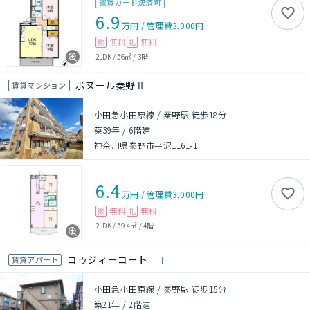
家賃カード決済可
6.9
万円
/
管理費
3,000円
無料
無料
敷
礼
2LDK
/
56㎡
/
3階
ボヌール秦野Ⅱ
賃貸マンション
小田急小田原線 / 秦野駅 徒歩18分
築39年
/
6階建
神奈川県秦野市平沢1161-1
6.4
万円
/
管理費
3,000円
無料
無料
敷
礼
2LDK
/
59.4㎡
/
4階
コゥジィーコート Ⅰ
賃貸アパート
小田急小田原線 / 秦野駅 徒歩15分
築21年
/
2階建