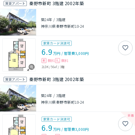
秦野市新町 3階建 2002年築
賃貸アパート
築24年
/
3階建
神奈川県秦野市新町10-24
家賃カード決済可
6.9
万円
/
管理費
3,000円
無料
無料
敷
礼
2LDK
/
56㎡
/
3階
秦野市新町 3階建 2002年築
賃貸アパート
築24年
/
3階建
神奈川県秦野市新町10-24
家賃カード決済可
6.9
万円
/
管理費
3,000円