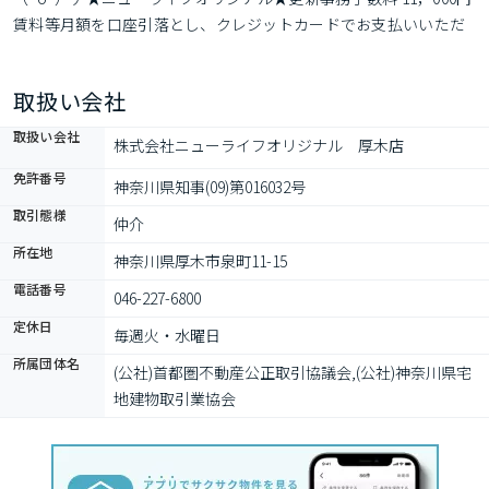
賃料等月額を口座引落とし、クレジットカードでお支払いいただ
く場合は、収納手数料 170円がかかります。貸主インボイス登録あ
り各種情報と現況に差異がある場合は現況優先となります。
取扱い会社
取扱い会社
株式会社ニューライフオリジナル　厚木店
免許番号
神奈川県知事(09)第016032号
取引態様
仲介
所在地
神奈川県厚木市泉町11-15
電話番号
046-227-6800
定休日
毎週火・水曜日
所属団体名
(公社)首都圏不動産公正取引協議会,(公社)神奈川県宅
地建物取引業協会