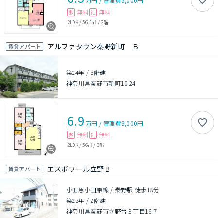
万円
/
管理費
5,000円
無料
無料
敷
礼
2LDK
/
56.3㎡
/
2階
アルファタウン秦野新町 Ｂ
賃貸アパート
築24年
/
3階建
神奈川県秦野市新町10-24
6.9
万円
/
管理費
3,000円
無料
無料
敷
礼
2LDK
/
56㎡
/
3階
エスポワール立野Ｂ
賃貸アパート
小田急小田原線 / 秦野駅 徒歩18分
築23年
/
2階建
神奈川県秦野市立野台３丁目16-7