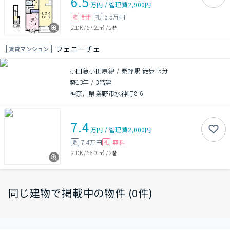
6.5
万円
/
管理費
2,900円
無料
6.5万円
敷
礼
2LDK
/
57.21㎡
/
2階
フェニーチェ
賃貸マンション
小田急小田原線 / 秦野駅 徒歩15分
築13年
/
3階建
神奈川県秦野市水神町8-6
7.4
万円
/
管理費
2,000円
7.4万円
無料
敷
礼
2LDK
/
56.01㎡
/
2階
同じ建物で掲載中の物件 (0件)