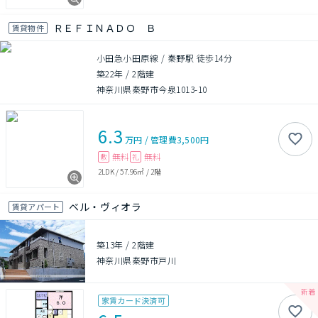
ＲＥＦＩＮＡＤＯ Ｂ
賃貸物件
小田急小田原線 / 秦野駅 徒歩14分
築22年
/
2階建
神奈川県秦野市今泉1013-10
6.3
万円
/
管理費
3,500円
無料
無料
敷
礼
2LDK
/
57.96㎡
/
2階
ベル・ヴィオラ
賃貸アパート
築13年
/
2階建
神奈川県秦野市戸川
家賃カード決済可