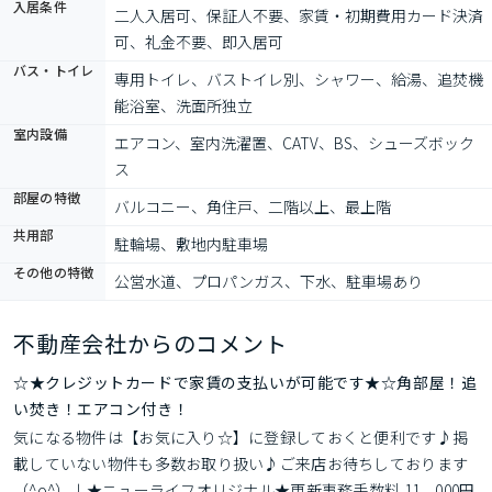
入居条件
二人入居可、保証人不要、家賃・初期費用カード決済
可、礼金不要、即入居可
バス・トイレ
専用トイレ、バストイレ別、シャワー、給湯、追焚機
能浴室、洗面所独立
室内設備
エアコン、室内洗濯置、CATV、BS、シューズボック
ス
部屋の特徴
バルコニー、角住戸、二階以上、最上階
共用部
駐輪場、敷地内駐車場
その他の特徴
公営水道、プロパンガス、下水、駐車場あり
不動産会社からのコメント
☆★クレジットカードで家賃の支払いが可能です★☆角部屋！追
い焚き！エアコン付き！
気になる物件は【お気に入り☆】に登録しておくと便利です♪掲
載していない物件も多数お取り扱い♪ご来店お待ちしております
（^o^）丿★ニューライフオリジナル★更新事務手数料 11，000円 