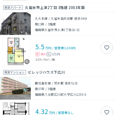
久留米市上津2丁目 3階建 2003年築
賃貸アパート
久大本線 / 久留米高校前駅 徒歩34分
築23年
/
3階建
福岡県久留米市上津2丁目18-32
5.5
万円
/
管理費
3,000円
無料
6万円
敷
礼
2LDK
/
56㎡
/
3階
ビレッジハウス下広川
賃貸マンション
鹿児島本線 / 荒木駅 徒歩51分
築37年
/
5階建
福岡県八女郡広川町大字広川1255-6
4.32
万円
/
管理費
なし