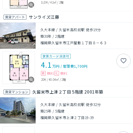
1LDK
/
42㎡
/
2階
サンライズ江藤
賃貸アパート
久大本線 / 久留米高校前駅 徒歩19分
築30年
/
2階建
福岡県久留米市江戸屋敷１丁目８－６３
家賃カード決済可
4.1
万円
/
管理費
1,700円
無料
無料
敷
礼
2DK
/
40.04㎡
/
2階
久留米市上津２丁目 5階建 2001年築
賃貸マンション
久大本線 / 久留米高校前駅 徒歩32分
築25年
/
5階建
福岡県久留米市上津２丁目19-39