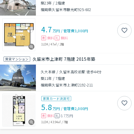
築23年
/
2階建
福岡県久留米市藤光町925-602
4.7
万円
/
管理費
3,000円
無料
無料
敷
礼
1LDK
/
47㎡
/
2階
久留米市上津町 7階建 2015年築
賃貸マンション
久大本線 / 久留米高校前駅 徒歩44分
築11年
/
7階建
福岡県久留米市上津町2192-211
家賃カード決済可
5.8
万円
/
管理費
2,000円
無料
8.7万円
敷
礼
1LDK
/
43.94㎡
/
7階