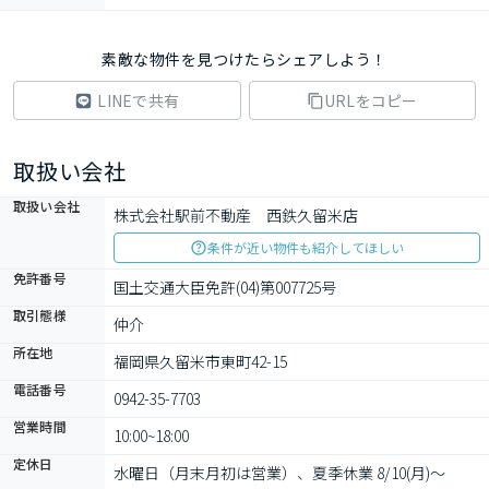
素敵な物件を見つけたらシェアしよう！
LINEで共有
URLをコピー
取扱い会社
取扱い会社
株式会社駅前不動産　西鉄久留米店
条件が近い物件も紹介してほしい
免許番号
国土交通大臣免許(04)第007725号
取引態様
仲介
所在地
福岡県久留米市東町42-15
電話番号
0942-35-7703
営業時間
10:00~18:00
定休日
水曜日（月末月初は営業）、夏季休業 8/10(月)〜