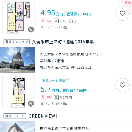
4.95
万円
/
管理費
2,700円
無料
7.425万円
敷
礼
2LDK
/
55.81㎡
/
2階
久留米市上津町 7階建 2015年築
賃貸マンション
久大本線 / 久留米高校前駅 徒歩44分
築11年
/
7階建
福岡県久留米市上津町2192-211
家賃カード決済可
5.7
万円
/
管理費
2,000円
無料
5.7万円
敷
礼
1LDK
/
43.94㎡
/
4階
GREEN VIEW I
賃貸アパート
鹿児島本線 / 荒木駅 徒歩17分