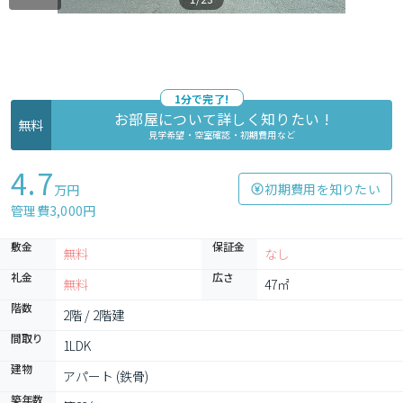
1分で完了!
お部屋について詳しく知りたい !
無料
見学希望・空室確認・初期費用など
4.7
初期費用を知りたい
万円
管理費3,000円
敷金
保証金
無料
なし
礼金
広さ
無料
47㎡
階数
2階 / 2階建
間取り
1LDK
建物
アパート (鉄骨)
築年数