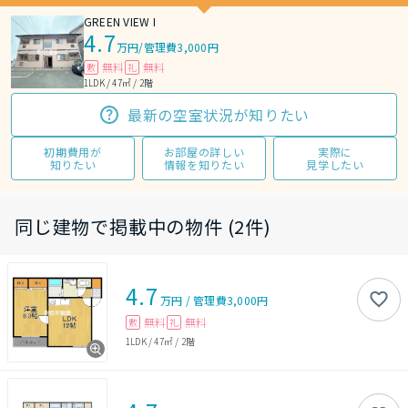
GREEN VIEW I
4.7
万円
/
管理費3,000円
無料
無料
敷
礼
1LDK / 47㎡ / 2階
最新の空室状況が知りたい
初期費用が
お部屋の詳しい
実際に
知りたい
情報を知りたい
見学したい
同じ建物で掲載中の物件 (2件)
4.7
万円
/
管理費
3,000円
無料
無料
敷
礼
1LDK
/
47㎡
/
2階