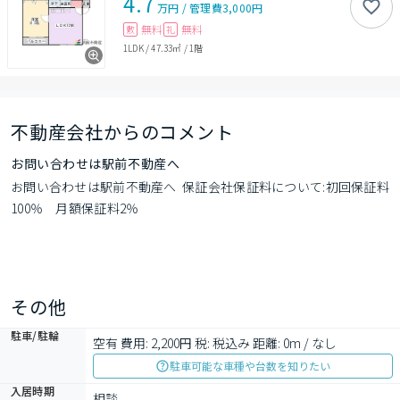
4.7
万円
/
管理費
3,000円
無料
無料
敷
礼
1LDK
/
47.33㎡
/
1階
不動産会社からのコメント
お問い合わせは駅前不動産へ
お問い合わせは駅前不動産へ  保証会社保証料について:初回保証料
100％　月額保証料2％
その他
駐車/駐輪
空有 費用: 2,200円 税: 税込み 距離: 0m / なし
駐車可能な車種や台数を知りたい
入居時期
相談