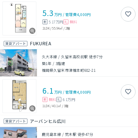
5.3
万円
/
管理費
4,000円
5.17万円
無料
敷
礼
2LDK
/
55.94㎡
/
2階
FUKUREA
賃貸アパート
久大本線 / 久留米高校前駅 徒歩7分
築1年
/
3階建
福岡県久留米市津福本町682-21
6.1
万円
/
管理費
4,000円
無料
6.1万円
敷
礼
1LDK
/
40.1㎡
/
3階
アーバンヒル広川
賃貸アパート
鹿児島本線 / 荒木駅 徒歩47分