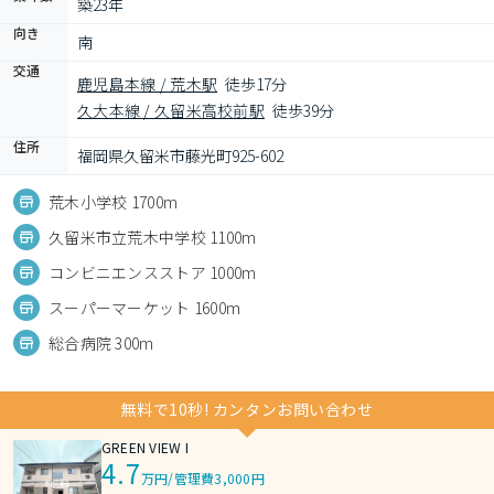
築23年
向き
南
交通
鹿児島本線 / 荒木駅
徒歩17分
久大本線 / 久留米高校前駅
徒歩39分
住所
福岡県久留米市藤光町925-602
荒木小学校 1700m
久留米市立荒木中学校 1100m
コンビニエンスストア 1000m
スーパーマーケット 1600m
総合病院 300m
無料で10秒! カンタンお問い合わせ
GREEN VIEW I
4.7
万円
/
管理費3,000円