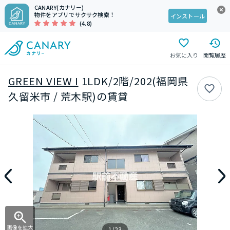
CANARY(カナリー)
物件をアプリでサクサク検索！
インストール
(4.8)
お気に入り
閲覧履歴
GREEN VIEW I
1LDK/2階/202(福岡県
久留米市 / 荒木駅)の賃貸
画像を拡大
1/23