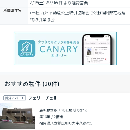
8/15(土) ※8/16(日)より通常営業
所属団体名
(一社)九州不動産公正取引協議会,(公社)福岡県宅地建
物取引業協会
おすすめ物件 (20件)
フェリーチェII
賃貸アパート
鹿児島本線 / 荒木駅 徒歩97分
築13年
/
2階建
福岡県八女郡広川町大字久泉495