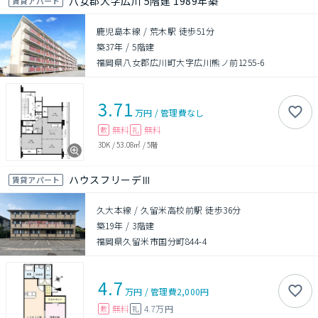
八女郡大字広川 5階建 1989年築
賃貸アパート
鹿児島本線 / 荒木駅 徒歩51分
築37年
/
5階建
福岡県八女郡広川町大字広川熊ノ前1255-6
3.71
万円
/
管理費
なし
無料
無料
敷
礼
3DK
/
53.08㎡
/
5階
ハウスフリーデⅢ
賃貸アパート
久大本線 / 久留米高校前駅 徒歩36分
築19年
/
3階建
福岡県久留米市国分町844-4
4.7
万円
/
管理費
2,000円
無料
4.7万円
敷
礼