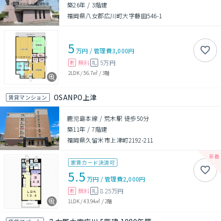
築26年
/
3階建
福岡県八女郡広川町大字藤田546-1
5
万円
/
管理費
3,000円
無料
5万円
敷
礼
2LDK
/
56.7㎡
/
3階
OSANPO上津
賃貸マンション
鹿児島本線 / 荒木駅 徒歩50分
築11年
/
7階建
福岡県久留米市上津町2192-211
家賃カード決済可
5.5
万円
/
管理費
2,000円
無料
8.25万円
敷
礼
1LDK
/
43.94㎡
/
2階