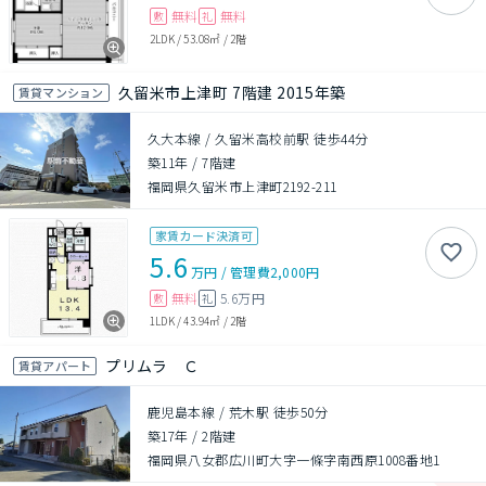
無料
無料
敷
礼
2LDK
/
53.08㎡
/
2階
久留米市上津町 7階建 2015年築
賃貸マンション
久大本線 / 久留米高校前駅 徒歩44分
築11年
/
7階建
福岡県久留米市上津町2192-211
家賃カード決済可
5.6
万円
/
管理費
2,000円
無料
5.6万円
敷
礼
1LDK
/
43.94㎡
/
2階
プリムラ Ｃ
賃貸アパート
鹿児島本線 / 荒木駅 徒歩50分
築17年
/
2階建
福岡県八女郡広川町大字一條字南西原1008番地1