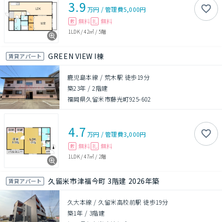
3.9
万円
/
管理費
5,000円
無料
無料
敷
礼
1LDK
/
42㎡
/
5階
GREEN VIEW I棟
賃貸アパート
鹿児島本線 / 荒木駅 徒歩19分
築23年
/
2階建
福岡県久留米市藤光町925-602
4.7
万円
/
管理費
3,000円
無料
無料
敷
礼
1LDK
/
47㎡
/
2階
久留米市津福今町 3階建 2026年築
賃貸アパート
久大本線 / 久留米高校前駅 徒歩19分
築1年
/
3階建