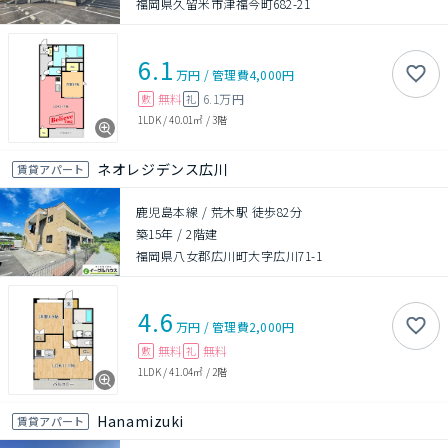
福岡県久留米市津福今町682-21
6.1
万円
/
管理費
4,000円
無料
6.1万円
敷
礼
1LDK
/
40.01㎡
/
3階
ネオレジデンス広川
賃貸アパート
鹿児島本線 / 荒木駅 徒歩82分
築15年
/
2階建
福岡県八女郡広川町大字広川71-1
4.6
万円
/
管理費
2,000円
無料
無料
敷
礼
1LDK
/
41.04㎡
/
2階
Hanamizuki
賃貸アパート