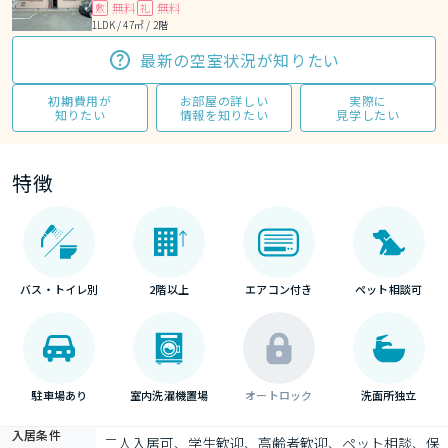
無料
無料
敷
礼
1LDK / 47㎡ / 2階
最新の空室状況が知りたい
初期費用が
お部屋の詳しい
実際に
知りたい
情報を知りたい
見学したい
特徴
バス・トイレ別
2階以上
エアコン付き
ペット相談可
駐車場あり
室内洗濯機置場
オートロック
洗面所独立
入居条件
二人入居可、学生歓迎、高齢者歓迎、ペット相談、保