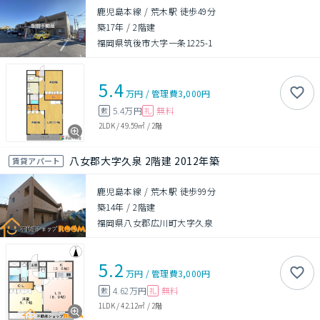
鹿児島本線 / 荒木駅 徒歩49分
築17年
/
2階建
福岡県筑後市大字一条1225-1
5.4
万円
/
管理費
3,000円
5.4万円
無料
敷
礼
2LDK
/
49.59㎡
/
2階
八女郡大字久泉 2階建 2012年築
賃貸アパート
鹿児島本線 / 荒木駅 徒歩99分
築14年
/
2階建
福岡県八女郡広川町大字久泉
5.2
万円
/
管理費
3,000円
4.62万円
無料
敷
礼
1LDK
/
42.12㎡
/
2階