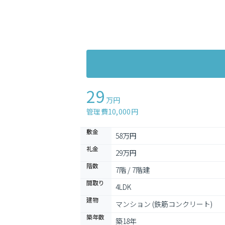
29
万円
管理費10,000円
敷金
58万円
礼金
29万円
階数
7階 / 7階建
間取り
4LDK
建物
マンション (鉄筋コンクリート)
築年数
築18年